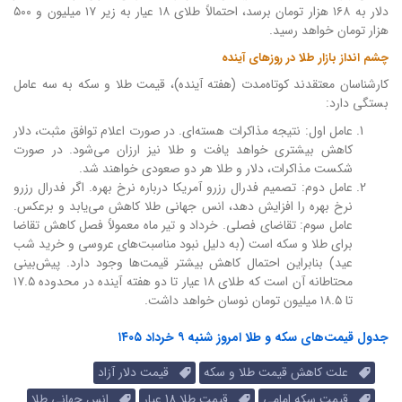
دلار به ۱۶۸ هزار تومان برسد، احتمالاً طلای ۱۸ عیار به زیر ۱۷ میلیون و ۵۰۰
هزار تومان خواهد رسید.
چشم انداز بازار طلا در روزهای آینده
کارشناسان معتقدند کوتاه‌مدت (هفته آینده)، قیمت طلا و سکه به سه عامل
بستگی دارد:
عامل اول: نتیجه مذاکرات هسته‌ای. در صورت اعلام توافق مثبت، دلار
کاهش بیشتری خواهد یافت و طلا نیز ارزان می‌شود. در صورت
شکست مذاکرات، دلار و طلا هر دو صعودی خواهند شد.
عامل دوم: تصمیم فدرال رزرو آمریکا درباره نرخ بهره. اگر فدرال رزرو
نرخ بهره را افزایش دهد، انس جهانی طلا کاهش می‌یابد و برعکس.
عامل سوم: تقاضای فصلی. خرداد و تیر ماه معمولاً فصل کاهش تقاضا
برای طلا و سکه است (به دلیل نبود مناسبت‌های عروسی و خرید شب
عید) بنابراین احتمال کاهش بیشتر قیمت‌ها وجود دارد. پیش‌بینی
محتاطانه آن است که طلای ۱۸ عیار تا دو هفته آینده در محدوده ۱۷.۵
تا ۱۸.۵ میلیون تومان نوسان خواهد داشت.
جدول قیمت‌های سکه و طلا امروز شنبه ۹ خرداد ۱۴۰۵
علت کاهش قیمت طلا و سکه
قیمت دلار آزاد
قیمت سکه امامی
قیمت طلا 18 عیار
انس جهانی طلا