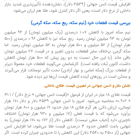
افزایش قیمت انس جهانی (۴۵۳۹ دلار)، نشان‌دهنده تأثیرپذیری شدید بازار
داخلی از نرخ دلار است؛ یعنی اگر دلار کنترل شود، طلا هم ارزان می‌شود.
بررسی قیمت قطعات خرد (نیم سکه، ربع سکه، سکه گرمی)
نیم سکه امروز با کاهش ۱.۰۷ درصدی (یک میلیون تومان) از ۹۴ میلیون
تومان به ۹۳ میلیون تومان رسید. ربع سکه نیز با کاهش ۰.۹۶ درصدی (۵۰۰
هزار تومان) از ۵۲ میلیون و ۵۰۰ هزار تومان به ۵۲ میلیون تومان رسید. اما
سکه گرمی برخلاف سایر قطعات، بدون تغییر و در قیمت ۲۷ میلیون تومان
باقی ماند (با این حال نسبت به دو روز پیش که ۵۰۰ هزار تومان کاهش
داشت، اکنون ثبات یافته است). کارشناسان می‌گویند قطعات خرد معمولاً دیرتر
از قطعات بزرگ (سکه امامی و بهار آزادی) تحت تأثیر نوسانات قرار می‌گیرند
و ممکن است در روزهای آینده کاهش قیمت آن‌ها نیز دیده شود.
نقش دلار و انس جهانی در تعیین قیمت طلای داخلی
قیمت طلای ۱۸ عیار در ایران از فرمول «(قیمت انس جهانی × نرخ دلار) / ۳۱.۱
× ۰.۹۰۲» محاسبه می‌شود. امروز با انس جهانی ۴۵۳۹ دلار و دلار ۱۷۰ هزار
تومانی، ارزش ذاتی هر گرم طلای ۱۸ عیار حدود ۱۷ میلیون و ۸۰۰ هزار تومان
برآورد می‌شود که با قیمت فعلی (۱۷ میلیون و ۹۳۰ هزار تومان) اختلاف
ناچیزی دارد (حباب منفی نیست). کاهش دلار (از ۱۷۲ به ۱۷۰ هزار تومان) به
تنهایی باعث کاهش حدود ۳ درصدی قیمت طلا می‌شود، اما افزایش انس
جهانی (از ۴۵۰۰ به ۴۵۴۰ دلار) این کاهش را تا حدودی جبران کرده است. اگر