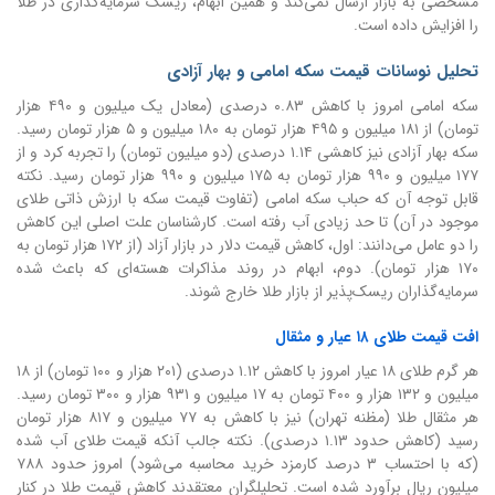
مشخصی به بازار ارسال نمی‌کند و همین ابهام، ریسک سرمایه‌گذاری در طلا
را افزایش داده است.
تحلیل نوسانات قیمت سکه امامی و بهار آزادی
سکه امامی امروز با کاهش ۰.۸۳ درصدی (معادل یک میلیون و ۴۹۰ هزار
تومان) از ۱۸۱ میلیون و ۴۹۵ هزار تومان به ۱۸۰ میلیون و ۵ هزار تومان رسید.
سکه بهار آزادی نیز کاهشی ۱.۱۴ درصدی (دو میلیون تومان) را تجربه کرد و از
۱۷۷ میلیون و ۹۹۰ هزار تومان به ۱۷۵ میلیون و ۹۹۰ هزار تومان رسید. نکته
قابل توجه آن که حباب سکه امامی (تفاوت قیمت سکه با ارزش ذاتی طلای
موجود در آن) تا حد زیادی آب رفته است. کارشناسان علت اصلی این کاهش
را دو عامل می‌دانند: اول، کاهش قیمت دلار در بازار آزاد (از ۱۷۲ هزار تومان به
۱۷۰ هزار تومان). دوم، ابهام در روند مذاکرات هسته‌ای که باعث شده
سرمایه‌گذاران ریسک‌پذیر از بازار طلا خارج شوند.
افت قیمت طلای ۱۸ عیار و مثقال
هر گرم طلای ۱۸ عیار امروز با کاهش ۱.۱۲ درصدی (۲۰۱ هزار و ۱۰۰ تومان) از ۱۸
میلیون و ۱۳۲ هزار و ۴۰۰ تومان به ۱۷ میلیون و ۹۳۱ هزار و ۳۰۰ تومان رسید.
هر مثقال طلا (مظنه تهران) نیز با کاهش به ۷۷ میلیون و ۸۱۷ هزار تومان
رسید (کاهش حدود ۱.۱۳ درصدی). نکته جالب آنکه قیمت طلای آب شده
(که با احتساب ۳ درصد کارمزد خرید محاسبه می‌شود) امروز حدود ۷۸۸
میلیون ریال برآورد شده است. تحلیلگران معتقدند کاهش قیمت طلا در کنار