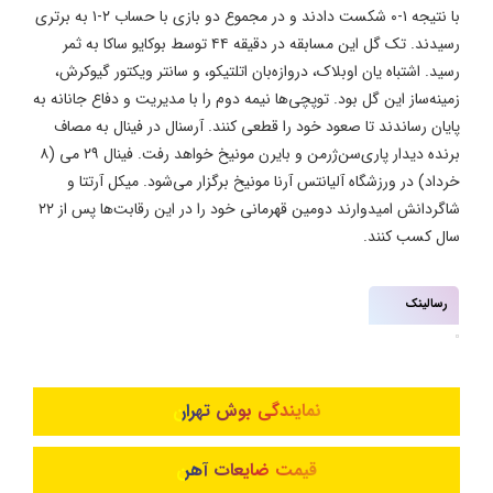
با نتیجه ۱-۰ شکست دادند و در مجموع دو بازی با حساب ۲-۱ به برتری
رسیدند. تک گل این مسابقه در دقیقه ۴۴ توسط بوکایو ساکا به ثمر
رسید. اشتباه یان اوبلاک، دروازه‌بان اتلتیکو، و سانتر ویکتور گیوکرش،
زمینه‌ساز این گل بود. توپچی‌ها نیمه دوم را با مدیریت و دفاع جانانه به
پایان رساندند تا صعود خود را قطعی کنند. آرسنال در فینال به مصاف
برنده دیدار پاری‌سن‌ژرمن و بایرن مونیخ خواهد رفت. فینال ۲۹ می (۸
خرداد) در ورزشگاه آلیانتس آرنا مونیخ برگزار می‌شود. میکل آرتتا و
شاگردانش امیدوارند دومین قهرمانی خود را در این رقابت‌ها پس از ۲۲
سال کسب کنند.
رسالینک
نمایندگی بوش تهران
قیمت ضایعات آهن