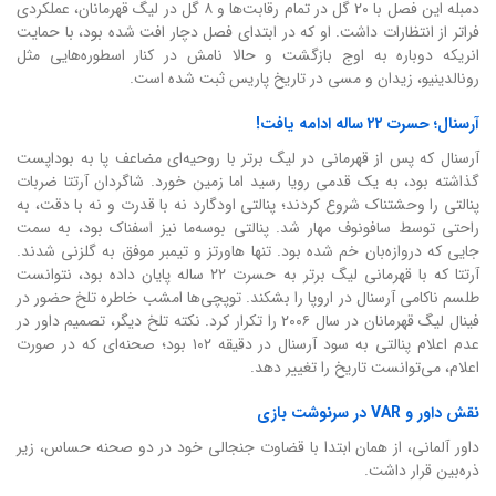
دمبله این فصل با ۲۰ گل در تمام رقابت‌ها و ۸ گل در لیگ قهرمانان، عملکردی
فراتر از انتظارات داشت. او که در ابتدای فصل دچار افت شده بود، با حمایت
انریکه دوباره به اوج بازگشت و حالا نامش در کنار اسطوره‌هایی مثل
رونالدینیو، زیدان و مسی در تاریخ پاریس ثبت شده است.
آرسنال؛ حسرت ۲۲ ساله ادامه یافت!
آرسنال که پس از قهرمانی در لیگ برتر با روحیه‌ای مضاعف پا به بوداپست
گذاشته بود، به یک قدمی رویا رسید اما زمین خورد. شاگردان آرتتا ضربات
پنالتی را وحشتناک شروع کردند؛ پنالتی اودگارد نه با قدرت و نه با دقت، به
راحتی توسط سافونوف مهار شد. پنالتی بوسه‌ما نیز اسفناک بود، به سمت
جایی که دروازه‌بان خم شده بود. تنها هاورتز و تیمبر موفق به گلزنی شدند.
آرتتا که با قهرمانی لیگ برتر به حسرت ۲۲ ساله پایان داده بود، نتوانست
طلسم ناکامی آرسنال در اروپا را بشکند. توپچی‌ها امشب خاطره تلخ حضور در
فینال لیگ قهرمانان در سال ۲۰۰۶ را تکرار کرد. نکته تلخ دیگر، تصمیم داور در
عدم اعلام پنالتی به سود آرسنال در دقیقه ۱۰۲ بود؛ صحنه‌ای که در صورت
اعلام، می‌توانست تاریخ را تغییر دهد.
نقش داور و VAR در سرنوشت بازی
داور آلمانی، از همان ابتدا با قضاوت جنجالی خود در دو صحنه حساس، زیر
ذره‌بین قرار داشت.