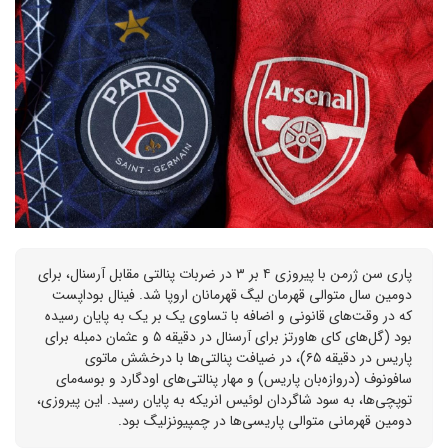
پاری سن ژرمن با پیروزی ۴ بر ۳ در ضربات پنالتی مقابل آرسنال، برای
دومین سال متوالی قهرمان لیگ قهرمانان اروپا شد. فینال بوداپست
که در وقت‌های قانونی و اضافه با تساوی یک بر یک به پایان رسیده
بود (گل‌های کای هاورتز برای آرسنال در دقیقه ۵ و عثمان دمبله برای
پاریس در دقیقه ۶۵)، در ضیافت پنالتی‌ها با درخشش ماتوی
سافونوف (دروازه‌بان پاریس) و مهار پنالتی‌های اودگارد و بوسه‌مای
توپچی‌ها، به سود شاگردان لوئیس انریکه به پایان رسید. این پیروزی،
دومین قهرمانی متوالی پاریسی‌ها در چمپیونزلیگ بود.