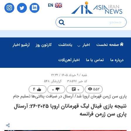
EN
صفحه نخست
اخبار
یادداشت
کارتون روز
آرشیو اخبار
درباره ما
تماس با ما
اخبار آهن‌آلات
شنبه / ۹ خرداد ۱۴۰۵ / ۲۲:۳۲
کد خبر: 38597
گزارشگر: 548
۴
۰
۰
۵۵۲
پاری سن ژرمن قهرمان اروپا شد/ آرسنال در ضیافت پنالتی‌ها تسلیم جام
نتیجه بازی فینال لیگ قهرمانان اروپا 2025-26: آرسنال
پاری سن ژرمن فرانسه