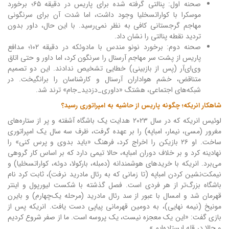
صحنه اول: پنالتی گرفته شده برای پاریس در دقیقه ۶۵؛ برخورد
موسکرا با کواراتسخلیا وجود داشت، اما شدت آن برای سرنگونی
مهاجم گرجستانی کافی به نظر نمی‌رسید. با این حال، داور بدون
تردید نقطه پنالتی را نشان داد.
صحنه دوم: برخورد نونو مندس با مادوئکه در دقیقه ۱۰۲؛ مدافع
پاریس از پشت سر مهاجم آرسنال را سرنگون کرد، اما داور و حتی اتاق
وی‌ای‌آر (پس از بازبینی) خطایی تشخیص ندادند. این دو تصمیم
متناقض، خشم هواداران آرسنال و کارشناسان را برانگیخت. در
شبکه‌های اجتماعی، هشتگ «داوری_دزدید_جام» ترند شد.
شاهکار انریکه؛ چگونه پاریس از حاشیه به امپراتوری رسید؟
لوئیس انریکه که در سال ۲۰۲۳ هدایت یک باشگاه آشفته و پر از ستاره‌های
مغرور (مسی، نیمار، امباپه) را بر عهده گرفت، ظرف سه سال یک امپراتوری
ساخت. او ۲۶ بازیکن را اخراج کرد، فرهنگ «باید بدوی و پرس کنی» را
نهادینه کرد و بر خلاف دوران امباپه، حالا تیمی دارد که بر اساس کار گروهی
می‌برد. انریکه با خریدهای هوشمندانه (دمبله، بارکولا، دوئه، کواراتسخلیا) و
نیمکت‌نشین کردن امباپه (تا زمانی که به رئال مادرید نرفت)، ثابت کرد نام
باشگاه بزرگ‌تر از هر فردی است. فصل گذشته با شکست لیورپول و اینتر
قهرمان شد و امسال با عبور از سد رئال مادرید (مرحله یک‌چهارم) و بایرن
مونیخ (نیمه نهایی)، به دومین قهرمانی پیاپی دست یافت. انریکه پس از
بازی گفت: «این یک معجزه نیست، یک پروسه است. ما از صفر شروع کردیم
و حالا در قله ایستاده‌ایم.»