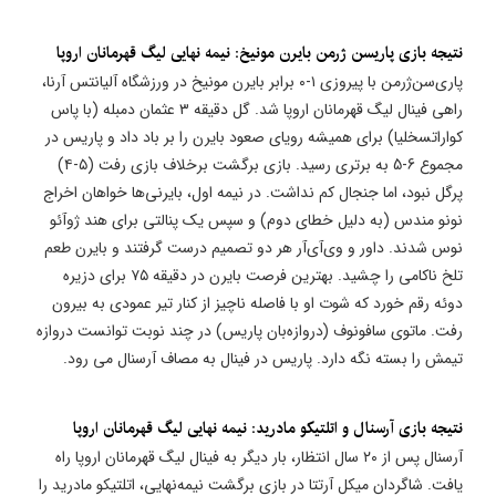
نتیجه بازی پاریسن ژرمن بایرن مونیخ: نیمه نهایی لیگ قهرمانان اروپا
پاری‌سن‌ژرمن با پیروزی ۱-۰ برابر بایرن مونیخ در ورزشگاه آلیانتس آرنا،
راهی فینال لیگ قهرمانان اروپا شد. گل دقیقه ۳ عثمان دمبله (با پاس
کواراتسخلیا) برای همیشه رویای صعود بایرن را بر باد داد و پاریس در
مجموع 6-5 به برتری رسید. بازی برگشت برخلاف بازی رفت (۵-۴)
پرگل نبود، اما جنجال کم نداشت. در نیمه اول، بایرنی‌ها خواهان اخراج
نونو مندس (به دلیل خطای دوم) و سپس یک پنالتی برای هند ژوآئو
نوس شدند. داور و وی‌آی‌آر هر دو تصمیم درست گرفتند و بایرن طعم
تلخ ناکامی را چشید. بهترین فرصت بایرن در دقیقه ۷۵ برای دزیره
دوئه رقم خورد که شوت او با فاصله ناچیز از کنار تیر عمودی به بیرون
رفت. ماتوی سافونوف (دروازه‌بان پاریس) در چند نوبت توانست دروازه
تیمش را بسته نگه دارد. پاریس در فینال به مصاف آرسنال می رود.
نتیجه بازی آرسنال و اتلتیکو مادرید: نیمه نهایی لیگ قهرمانان اروپا
آرسنال پس از ۲۰ سال انتظار، بار دیگر به فینال لیگ قهرمانان اروپا راه
یافت. شاگردان میکل آرتتا در بازی برگشت نیمه‌نهایی، اتلتیکو مادرید را