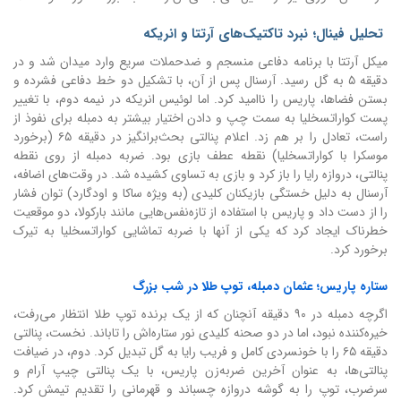
تحلیل فینال؛ نبرد تاکتیک‌های آرتتا و انریکه
میکل آرتتا با برنامه دفاعی منسجم و ضدحملات سریع وارد میدان شد و در
دقیقه ۵ به گل رسید. آرسنال پس از آن، با تشکیل دو خط دفاعی فشرده و
بستن فضاها، پاریس را ناامید کرد. اما لوئیس انریکه در نیمه دوم، با تغییر
پست کواراتسخلیا به سمت چپ و دادن اختیار بیشتر به دمبله برای نفوذ از
راست، تعادل را بر هم زد. اعلام پنالتی بحث‌برانگیز در دقیقه ۶۵ (برخورد
موسکرا با کواراتسخلیا) نقطه عطف بازی بود. ضربه دمبله از روی نقطه
پنالتی، دروازه رایا را باز کرد و بازی به تساوی کشیده شد. در وقت‌های اضافه،
آرسنال به دلیل خستگی بازیکنان کلیدی (به ویژه ساکا و اودگارد) توان فشار
را از دست داد و پاریس با استفاده از تازه‌نفس‌هایی مانند بارکولا، دو موقعیت
خطرناک ایجاد کرد که یکی از آنها با ضربه تماشایی کواراتسخلیا به تیرک
برخورد کرد.
ستاره پاریس؛ عثمان دمبله، توپ طلا در شب بزرگ
اگرچه دمبله در ۹۰ دقیقه آنچنان که از یک برنده توپ طلا انتظار می‌رفت،
خیره‌کننده نبود، اما در دو صحنه کلیدی نور ستاره‌اش را تاباند. نخست، پنالتی
دقیقه ۶۵ را با خونسردی کامل و فریب رایا به گل تبدیل کرد. دوم، در ضیافت
پنالتی‌ها، به عنوان آخرین ضربه‌زن پاریس، با یک پنالتی چیپ آرام و
سرضرب، توپ را به گوشه دروازه چسباند و قهرمانی را تقدیم تیمش کرد.