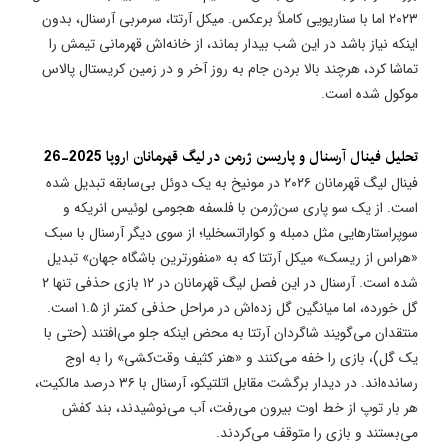
۲۰۲۳ اما با سناریویی کاملاً برعکس. میکل آرتتا، سرمربی آرسنال، بدون
اینکه نیاز باشد در این شب بیدار بماند، از خانه‌اش قهرمانی تیمش را
تماشا کرد، هرچند بالا بردن جام به روز آخر و در زمین کریستال پالاس
موکول شده است.
تحلیل فینال آرسنال و پاریسن ژرمن در لیگ قهرمانان اروپا 2025-26
فینال لیگ قهرمانان ۲۰۲۶ در مونیخ به یک دوئل بی‌سابقه تبدیل شده
است. از یک سو پاری سن‌ژرمن با فلسفه هجومی لوئیس انریکه و
سوپراستارهایی مثل دمبله و کواراتسخلیا؛ از سوی دیگر آرسنال با سبک
«هراس از ریسک» میکل آرتتا که به «منفورترین باشگاه جهان» تبدیل
شده است. آرسنال در این فصل لیگ قهرمانان در ۱۲ بازی حذفی تنها ۲
گل خورده، اما میانگین گل زده‌اش در مراحل حذفی کمتر از ۱.۵ است.
منتقدان می‌گویند شاگردان آرتتا به محض اینکه جلو می‌افتند (حتی با
یک گل)، بازی را خفه می‌کنند و «هنر کثیف وقت‌کشی» را به اوج
رسانده‌اند. در دیدار برگشت مقابل اتلتیکو، آرسنال با ۳۶ درصد مالکیت،
هر بار توپ از خط اوت بیرون می‌رفت، آب می‌نوشیدند، بند کفش
می‌بستند و بازی را متوقف می‌کردند.