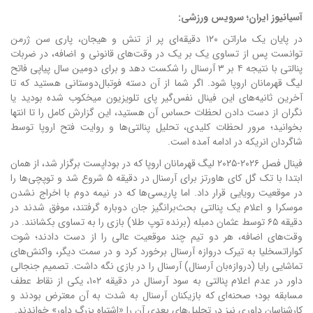
آسیانیوز ایران؛ سرویس ورزشی:
در پایان یک ماراتن ۱۲۰ دقیقه‌ای پر از تنش و هیجان، پاری سن ژرمن
توانست پس از تساوی یک بر یک در وقت‌های قانونی و اضافه، در ضربات
پنالتی با نتیجه ۴ بر ۳ آرسنال را شکست دهد و برای دومین سال پیاپی فاتح
لیگ قهرمانان اروپا شود.
اگر شما از آن دسته فوتبال‌دوستانی هستید که تا
آخرین ثانیه‌های این فینال نفس‌گیر پای تلویزیون میخکوب شده بودید یا
نگران از دست دادن لحظات حساس آن هستید، این گزارش کامل را تا انتها
بخوانید؛ مرور لحظات کلیدی، تحلیل پنالتی‌ها و روایت فتح اروپا توسط
شاگردان انریکه در ادامه آمده است.
فینال فصل ۲۰۲۶-۲۰۲۵ لیگ قهرمانان اروپا که در بوداپست برگزار شد، از همان
ابتدا با تک گل کای هاورتز برای آرسنال در دقیقه ۵ شروع شد و توپچی‌ها را
در موقعیت رویایی قرار داد.
اما پاریسی‌ها که در نیمه دوم با اخراج نشدن
موسکرا و اعلام یک پنالتی بحث‌برانگیز جان دوباره گرفتند، موفق شدند در
دقیقه ۶۵ توسط عثمان دمبله (برنده توپ طلا) بازی را به تساوی بکشانند.
در
وقت‌های اضافه، هر دو تیم چند موقعیت عالی را از دست دادند؛ شوت
کواراتسخلیا به تیرک دروازه آرسنال برخورد کرد و در سمت دیگر، واکنش‌های
تماشایی رایا (دروازه‌بان آرسنال) آرسنال را در بازی نگه داشت.
تصمیم جنجالی
داور در عدم اعلام پنالتی به سود آرسنال در دقیقه ۱۰۲، یکی از نقاط عطف
مسابقه بود؛ صحنه‌ای که بازیکنان آرسنال به شدت به آن معترض بودند و
کارشناسان داوری نیز در تحلیل‌های بعدی آن را «اشتباه بزرگ داور» خواندند.