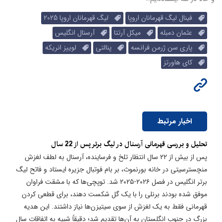
فینال لیگ قهرمانان اروپا
لیگ قهرمانان اروپا 2025
عثمان دمبله
میکل آرتتا
آرسنال انگلیس
پاری سن ژرمن فرانسه
پنالتی
لوییز انریکه
کای هاورتز
اخبار مرتبط
تحلیل و بررسی قهرمانی آرسنال در لیگ برتر پس از 22 سال
پس از بیش از ۲۲ سال انتظار تلخ و فرساینده، آرسنال به لطف لغزش
منچسترسیتی در خانه بورنموث، بر بام فوتبال جزیره ایستاد و فاتح لیگ
برتر انگلیس در فصل ۲۰۲۶-۲۰۲۵ شد. توپچی‌ها که با مشقت فراوان
موفق شده بودند برنلی را با یک گل شکست دهند، برای قطعی کردن
قهرمانی فقط به یک لغزش از سوی سیتیزن‌ها نیاز داشتند. این هدیه
بزرگ در جنوب انگلستان به آن‌ها تقدیم شد؛ دقیقاً شبیه به اتفاقات سال