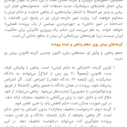
همچنین کشورهای اروپایی و آمریکا ممکن است از این حکم به عنوان بهانه‌ای
برای اعمال فشارهای دیپلماتیک جدید استفاده کنند. جشنواره‌های فیلم کن،
برلین و ونیز نیز احتمالاً با انتشار بیانیه‌هایی، از پناهی حمایت و حکم ایران را
محکوم خواهند کرد. وزارت امور خارجه ایران نیز در پاسخ، این اقدامات را
«مداخله در امور داخلی» و «بهره‌برداری سیاسی از یک پرونده قضایی»
خواهد خواند. به نظر می‌رسد این حکم، یک پیروزی تاکتیکی برای حاکمیت
ایران نیست؛ زیرا هزینه‌های بین‌المللی آن بیش از منافع داخلی آن است.
گزینه‌های پیش روی جعفر پناهی و آینده پرونده
جعفر پناهی و وکیل او، مصطفی نیلی، اکنون چندین گزینه قانونی پیش رو
دارند:
اولین گزینه، «اعتراض به حکم غیابی» است. پناهی یا وکیلش ظرف
مدت قانونی (معمولاً ۲۰ روز پس از ابلاغ) می‌توانند به دادگاه
صادرکننده رأی (شعبه ۲۶ دادگاه انقلاب) اعتراض کنند. اگر اعتراض
پذیرفته شود، پرونده در همان دادگاه با حضور پناهی (احتمالاً از طریق
ویدئوکنفرانس یا حضوری) تجدیدنظر می‌شود. پناهی می‌تواند از خود
دفاع کند و دلایل خود را برای بی‌گناهی یا تخفیف مجازات ارائه دهد.
در این صورت، ممکن است حکم کاهش یابد یا حتی نقض شود.
گزینه دوم، «درخواست تخفیف مجازات» بدون اعتراض به اصل حکم
است. اگر پناهی بخواهد از تکرار جلسات دادگاه و باز شدن مجدد
پرونده جلوگیری کند، می‌تواند درخواست تخفیف دهد. در این