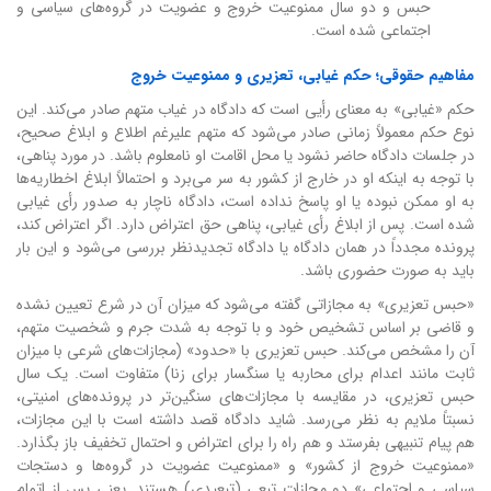
حبس و دو سال ممنوعیت خروج و عضویت در گروه‌های سیاسی و
اجتماعی شده است.
مفاهیم حقوقی؛ حکم غیابی، تعزیری و ممنوعیت خروج
حکم «غیابی» به معنای رأیی است که دادگاه در غیاب متهم صادر می‌کند. این
نوع حکم معمولاً زمانی صادر می‌شود که متهم علیرغم اطلاع و ابلاغ صحیح،
در جلسات دادگاه حاضر نشود یا محل اقامت او نامعلوم باشد. در مورد پناهی،
با توجه به اینکه او در خارج از کشور به سر می‌برد و احتمالاً ابلاغ اخطاریه‌ها
به او ممکن نبوده یا او پاسخ نداده است، دادگاه ناچار به صدور رأی غیابی
شده است. پس از ابلاغ رأی غیابی، پناهی حق اعتراض دارد. اگر اعتراض کند،
پرونده مجدداً در همان دادگاه یا دادگاه تجدیدنظر بررسی می‌شود و این بار
باید به صورت حضوری باشد.
«حبس تعزیری» به مجازاتی گفته می‌شود که میزان آن در شرع تعیین نشده
و قاضی بر اساس تشخیص خود و با توجه به شدت جرم و شخصیت متهم،
آن را مشخص می‌کند. حبس تعزیری با «حدود» (مجازات‌های شرعی با میزان
ثابت مانند اعدام برای محاربه یا سنگسار برای زنا) متفاوت است. یک سال
حبس تعزیری، در مقایسه با مجازات‌های سنگین‌تر در پرونده‌های امنیتی،
نسبتاً ملایم به نظر می‌رسد. شاید دادگاه قصد داشته است با این مجازات،
هم پیام تنبیهی بفرستد و هم راه را برای اعتراض و احتمال تخفیف باز بگذارد.
«ممنوعیت خروج از کشور» و «ممنوعیت عضویت در گروه‌ها و دستجات
سیاسی و اجتماعی» دو مجازات تبعی (تبعیدی) هستند. یعنی پس از اتمام