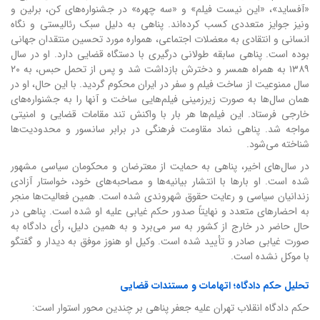
«آفساید»، «این نیست فیلم» و «سه چهره» در جشنواره‌های کن، برلین و
ونیز جوایز متعددی کسب کرده‌اند. پناهی به دلیل سبک رئالیستی و نگاه
انسانی و انتقادی به معضلات اجتماعی، همواره مورد تحسین منتقدان جهانی
بوده است. پناهی سابقه طولانی درگیری با دستگاه قضایی دارد. او در سال
۱۳۸۹ به همراه همسر و دخترش بازداشت شد و پس از تحمل حبس، به ۲۰
سال ممنوعیت از ساخت فیلم و سفر در ایران محکوم گردید. با این حال، او در
همان سال‌ها به صورت زیرزمینی فیلم‌هایی ساخت و آنها را به جشنواره‌های
خارجی فرستاد. این فیلم‌ها هر بار با واکنش تند مقامات قضایی و امنیتی
مواجه شد. پناهی نماد مقاومت فرهنگی در برابر سانسور و محدودیت‌ها
شناخته می‌شود.
در سال‌های اخیر، پناهی به حمایت از معترضان و محکومان سیاسی مشهور
شده است. او بارها با انتشار بیانیه‌ها و مصاحبه‌های خود، خواستار آزادی
زندانیان سیاسی و رعایت حقوق شهروندی شده است. همین فعالیت‌ها منجر
به احضارهای متعدد و نهایتاً صدور حکم غیابی علیه او شده است. پناهی در
حال حاضر در خارج از کشور به سر می‌برد و به همین دلیل، رأی دادگاه به
صورت غیابی صادر و تأیید شده است. وکیل او هنوز موفق به دیدار و گفتگو
با موکل نشده است.
تحلیل حکم دادگاه؛ اتهامات و مستندات قضایی
حکم دادگاه انقلاب تهران علیه جعفر پناهی بر چندین محور استوار است: