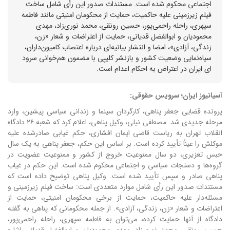
اجتماعی محکوم شده است. مستندات صدور این رأی شامل ساخت
فیلم زیرزمینی علیه حاکمیت، حمایت از محکومان امنیتی مانند فاطمه
سپهری، راحله راحمی‌پور، حسین رونقی، محمد نوری‌زاد، مهدی
محمودیان و ابوالفضل قدیانی، حمایت از اعتراضات و شعار «زن،
زندگی، آزادی»، امضا و انتشار بیانیه‌ای درباره اعتصاب کامیون‌داران،
سیاه‌نمایی وضعیت کشور و بازنشر کلیپی با مضمون هم‌خوانی سرود
ای ایران در اعتراض به احکام اعدام است.
آسیانیوز ایران؛ سرویس حقوقی:
پرونده قضایی جعفر پناهی، کارگردان سینما و زندانی سیاسی پیشین، وارد
مرحله جدیدی شد. مصطفی نیلی، وکیل پناهی، اعلام کرد که شعبه ۲۶ دادگاه
انقلاب تهران به ریاست قاضی ایمان افشاری، حکم غیابی صادرشده علیه
موکلش را عیناً تأیید کرده است.
بر اساس این حکم، جعفر پناهی به یک سال
حبس تعزیری، دو سال ممنوعیت خروج از کشور و ممنوعیت عضویت در
گروه‌ها و دستجات سیاسی و اجتماعی محکوم شده است. این حکم در غیاب
پناهی صادر و سپس تأیید شده است.
وکیل پناهی توضیح داده است که
مستندات صدور این رأی شامل موارد متعددی است: ساخت فیلم زیرزمینی و
مسئله‌دار علیه حاکمیت، حمایت از برخی محکومان امنیتی، حمایت از
اعتراضات و شعار «زن، زندگی، آزادی».
از جمله محکومانی که پناهی به گفته
دادگاه از آنها حمایت کرده، می‌توان به فاطمه سپهری، راحله راحمی‌پور،