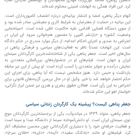
حسین رونقی، محمد نوری‌زاد، مهدی محمودیان و ابوالفضل قدیانی اشاره
کرد. این افراد همگی به اتهامات امنیتی محکوم شده‌اند.
اتهام دیگر پناهی، امضا و انتشار بیانیه‌ای درباره اعتصاب کامیون‌داران است.
این بیانیه در حمایت از معترضان به شرایط کاری و معیشتی صادر شده بود و
از سوی دستگاه قضایی اقدامی علیه حاکمیت تلقی شده است. «سیاه‌نمایی
وضعیت کشور» و «بازنشر کلیپی با مضمون هم‌خوانی سرود ای ایران در
اعتراض به صدور و اجرای احکام اعدام»، از دیگر موارد مندرج در حکم دادگاه
است. این اتهامات عمدتاً ناظر به فعالیت‌های سیاسی و فرهنگی پناهی در
سال‌های اخیر است. جعفر پناهی یکی از شناخته‌شده‌ترین کارگردانان سینمای
ایران و جهان است. فیلم‌های او در جشنواره‌های بین‌المللی متعددی به
نمایش درآمده و جوایز متعددی را کسب کرده است. او پیش از این نیز سابقه
بازداشت و حبس دارد. هنوز مشخص نیست که آیا پناهی برای اجرای این
حکم احضار خواهد شد یا خیر. وکیل او در حال بررسی گزینه‌های قانونی برای
اعتراض به این رأی است. فعالان حقوق بشری و هنری نیز ضمن ابراز نگرانی،
خواستار لغو این حکم شده‌اند.
جعفر پناهی کیست؟ پیشینه یک کارگردان زندانی سیاسی
جعفر پناهی، متولد ۱۳۳۹ در میاندوآب، یکی از برجسته‌ترین کارگردانان موج
نوی سینمای ایران است. او دانش‌آموخته سینما از دانشگاه صدا و سیما است
و فعالیت حرفه‌ای خود را با دستیاری کارگردانانی چون محسن مخملباف آغاز
کرد. فیلم‌های او مانند «بادکنک سفید»، «آینه»، «دایره»، «طلای سرخ»،