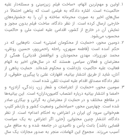
اولین و مهم‌ترین اتهام، «ساخت فیلم زیرزمینی و مسئله‌دار علیه
حاکمیت» است. اشاره دادگاه به فیلمی است که پناهی احتمالاً در
سال‌های اخیر به صورت محرمانه ساخته و آن را به جشنواره‌های
خارجی ارسال کرده است. از نظر دادگاه، ساخت فیلم بدون مجوز و
نمایش آن در خارج از کشور، اقدامی علیه امنیت ملی و حاکمیت
محسوب می‌شود.
دومین محور، «حمایت از محکومان امنیتی» است. نام‌هایی که در
حکم آمده است (فاطمه سپهری، راحله راحمی‌پور، حسین رونقی،
محمد نوری‌زاد، مهدی محمودیان و ابوالفضل قدیانی) همگی از
معترضان و فعالان سیاسی هستند که در سال‌های اخیر به اتهام
فعالیت علیه حاکمیت بازداشت و محکوم شده‌اند. حمایت پناهی از
آنان، شاید از طریق انتشار بیانیه، اظهارات علنی یا پیگیری حقوقی، از
نظر دادگاه مصداق اقدام علیه امنیت تلقی شده است.
سومین محور، «حمایت از اعتراضات و شعار زن، زندگی، آزادی» و
«امضا و انتشار بیانیه درباره اعتصاب کامیون‌داران» است. این بیانیه‌ها
در مقاطع مختلف و در حمایت از معترضان به گرانی و بیکاری صادر
شده است. چهارمین محور، «سیاه‌نمایی وضعیت کشور و بازنشر کلیپ
هم‌خوانی سرود ای ایران در اعتراض به احکام اعدام» است. از نظر
دادگاه، انتشار چنین محتوایی (حتی اگر اعتراض به یک سیاست
قضایی باشد) باعث یأس و ناامیدی در جامعه شده و به منافع ملی
آسیب می‌زند. مجموع این اتهامات، منجر به صدور مجازات یک سال