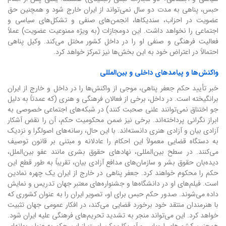
حبس، پناهی به مدت دو سال نمی‌تواند از ایران خارج شود و همچنین حق
عضویت در احزاب، سندیکاها، انجمن‌های صنفی و تشکل‌های سیاسی و
اجتماعی را نخواهد داشت. این دومجازات (به ویژه ممنوعیت عضویت) عملاً
فعالیت فرهنگی و صنفی او را در داخل کشور مختل می‌کند. وکیل پناهی
احتمالاً در اعتراض خود به این بخش‌ها نیز تمرکز خواهد کرد.
واکنش‌ها و پیامدهای داخلی و بین‌المللی
خبر تأیید حکم جعفر پناهی، موجی از واکنش‌ها را در داخل و خارج از ایران
برانگیخته است. در داخل، برخی از فعالان فرهنگی و هنری (که عمدتاً به دلیل
جو اختناق نمی‌توانند علنی صحبت کنند) در شبکه‌های اجتماعی خصوصی به
ابراز نگرانی پرداخته‌اند. برخی نیز ضمن محکومیت حکم، آن را نقض آشکار
آزادی بیان و آزادی هنری دانسته‌اند. با این حال، رسانه‌های اصولگرا و نزدیک
به دستگاه قضایی معمولاً این احکام را عادلانه و مبتنی بر قانون توصیف
می‌کنند. در سطح بین‌المللی، نهادهای حقوق بشری مانند عفو بین‌الملل،
دیده‌بان حقوق بشر و سازمان‌های مدافع آزادی بیان، تقریباً به طور قطع این
حکم را محکوم خواهند کرد. جعفر پناهی در خارج از ایران یک چهره نمادین
است. فیلم‌های او در دانشگاه‌ها و جشنواره‌های معتبر جهان تدریس و نمایش
داده می‌شوند. صدور حکم حبس برای او، تصویر ایران را به عنوان کشوری که
با هنرمندان منتقد خود برخورد قضایی می‌کند، در افکار عمومی جهان تثبیت
خواهد کرد. این می‌تواند منجر به تشدید تحریم‌های فرهنگی علیه ایران شود.