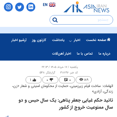
EN
صفحه نخست
اخبار
یادداشت
کارتون روز
آرشیو اخبار
درباره ما
تماس با ما
اخبار آهن‌آلات
یکشنبه / ۱۷ خرداد ۱۴۰۵ / ۲۲:۱۳
کد خبر: 38796
گزارشگر: 548
۱
۰
۰
۱۸۹
اتهامات: ساخت فیلم زیرزمینی، حمایت از محکومان امنیتی و شعار «زن،
زندگی، آزادی»
تائید حکم غیابی جعفر پناهی: یک سال حبس و دو
سال ممنوعیت خروج از کشور