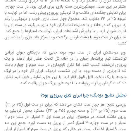
قدرتمند، ایران را غافلگیر کرد و با نتیجه ۲۵ بر ۱۳ به برتری رسید. اختلاف
امتیاز در این ست، سهمگین‌ترین ست بازی برای ایران بود. در ست چهارم،
ایران نمایش جنگنده‌ای داشت و تا نزدیکی پیروزی پیش رفت، اما در نهایت با
نتیجه ۲۵ بر 23 مغلوب شد. مجموع چهار ست، بازی خوب و نزدیکی را رقم
زد. برزیل که در خانه و با حمایت تماشاگران خود بازی می‌کرد، در ست اول با
قدرت شروع کرد و با پذیرش اشتباهات ایران، توانست امتیازها را جمع کند.
اما ایران در ست دوم با پشت فرمان برگشت و با تمرکز بالا، بازی را به تساوی
کشید.
اوج درخشش ایران در ست دوم بود؛ جایی که بازیکنان جوان ایرانی
توانستند تیم پرافتخار جهان را در خانه‌اش تحت فشار قرار دهند و یک
پیروزی ارزشمند کسب کنند. اما تکرار ناپایداری در ست سوم و چهارم باعث
شد تا برتری از دست برود. با این شکست نزدیک، ایران کار خود را در لیگ
ملت‌ها با یک باخت قابل قبول آغاز کرد. با این حال، نمایش خوب تیم نشان
داد که شاگردان پیاتزا می‌توانند با قدرت‌های بزرگ جهان رقابت کنند.
تحلیل نتایج نزدیک؛ چرا ایران لایق پیروزی بود؟
بررسی نتایج هر چهار ست نشان می‌دهد که ایران در ست اول (۲۵ بر ۲۱)،
ست دوم (۲۵ بر ۲۳) و ست چهارم (۲۵ بر 23) عملکرد بسیار نزدیکی به
برزیل داشته است. در مجموع، ایران در ست اول ۴ امتیاز، در ست دوم ۲
امتیاز و در ست چهارم ۳ امتیاز کمتر از برزیل به دست آورد. جمع این سه
ست، ۹ امتیاز اختلاف است، در حالی که برزیل در ست سوم ۱۲ امتیاز از ایران