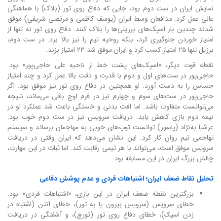
نمایش ایران در ست دوم بود، جایی که دفاع روی تور (بلاک) با هماهنگی
عالی عمل کرد. مدافعان وسط ایران (یوسف کاظمی و مرتضی شریفی) موفق
شدند چندین بار اسپک‌های برزیلی‌ها را بلاک کنند. دفاع روی تور نه تنها از
امتیاز خوردن جلوگیری کرد، بلکه روحیه تیم را نیز بالا برد. در ست دوم،
برزیل تنها ۲۵ امتیاز کسب کرد و ایران موفق شد ۲۳ امتیاز بزند.
نقطه قوت دیگر، «اسپک‌های پشت خط از ناحیه علی حاجی‌پور» بود.
حاجی‌پور در ست‌های اول و دوم با قدرت و دقت بالا عمل کرد و چند امتیاز
حساس را به دست آورد. او همچنین در دفاع روی تور نیز موفق بود. اگر
حاجی‌پور در ست‌های سوم و چهارم نیز در فرم اوج باقی می‌ماند، نتیجه
می‌توانست متفاوت باشد. اما افت بدنی و خستگی باعث شد عملکرد او در
نیمه دوم بازی کاهش یابد. دریافت سرویس نیز در ست دوم خوب بود.
عرشیا به‌نژاد (پاسور) توانست توپ‌های خوبی به مهاجمان برساند و سیستم
تهاجمی تیم روان کار کرد. این نشان می‌دهد که ایران وقتی در دریافت
سرویس موفق است، می‌تواند با هر تیمی رقابت کند. اما ثبات در این مهارت،
چالش بزرگ ایران در این مسابقه بود.
تحلیل نقاط ضعف ایران؛ اشتباهات فردی و عدم پوشش دفاعی
بزرگترین نقطه ضعف ایران در این بازی، «اشتباهات فردی» بود.
خطای سرویس (سرویس بیرون یا به تور)، خطای آنتن (اشتباه در
زدن اسپک)، خطای دفاع روی تور (تورچ)، و آشفتگی در دریافت