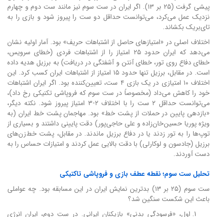
پیشی گرفت (۲۵ بر ۱۳). اگر ایران در ست سوم نیز مانند ست دوم و چهارم
نزدیک عمل می‌کرد، می‌توانست حداقل دو ست را پیروز شود و بازی را به
تای‌بریک بکشاند.
اختلاف اصلی در «امتیازهای حاصل از اشتباهات حریف» بود. آمار اولیه نشان
می‌دهد که ایران حدود ۲۵ امتیاز را از اشتباهات فردی (خطای سرویس،
خطای دفاع روی تور، خطای آنتن و آشفتگی در دریافت) به برزیل هدیه داده
است. در مقابل، برزیل تنها حدود ۱۵ امتیاز از اشتباهات ایران کسب کرد. این
اختلاف ۱۰ امتیازی در یک بازی ۴ ست، تعیین‌کننده بود. اگر ایران اشتباهات
خود را کاهش می‌داد (مخصوصاً در ست سوم که فروپاشی تکنیکی رخ داد)،
می‌توانست حداقل ۲ ست را با اختلاف ۲-۳ امتیاز پیروز شود. نکته دیگر،
«بازدهی پایین در حملات از پشت خط» بود. مهاجمان پشت خط ایران (به
ویژه پوریا حسین‌خان‌زاده و علی حاجی‌پور) دقت پایینی داشتند و بسیاری از
توپ‌ها را به تور زدند یا در دفاع برزیل ماندند. در مقابل، پشت خط‌زن‌های
برزیل (جادسون و لوکارلی) با دقت بالایی عمل کردند و امتیازات حساس را به
دست آوردند.
تحلیل ست سوم؛ نقطه عطف بازی و فروپاشی تاکتیکی
ست سوم (۲۵ بر ۱۳) بدترین نمایش ایران در این مسابقه بود. چه عواملی
باعث این شکست سنگین شد؟
اول، «فرسودگی بدنی» بازیکنان ایرانی. در ست دوم، ایران انرژی