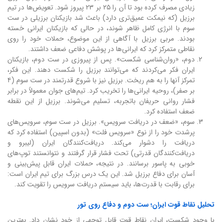
زیادی مصرف کرده بود تا آن را ۲۵ بر ۲۳ پیروز شود. تعویض‌ها در تیم
برزیل (که نیمکت عمیق‌تری دارد) باعث شد بازیکنان برزیلی در ست
سوم با انرژی کامل ظاهر شوند، در حالی که بازیکنان ایرانی خسته
بودند. مربی برزیل با آگاهی از این موضوع، حملات خود را روی
نقاطی متمرکز کرد که ایرانی‌ها در پوشش دفاعی ضعف داشتند.
دوم، «روان‌شناسی شکست». پس از پیروزی در ست دوم، بازیکنان
ایران فکر می‌کردند که می‌توانند برزیل را شکست دهند. این فکر،
تمرکز آنها را به هم ریخت. برزیل نیز با شروع قدرتمند در ست سوم (۴
بر صفر)، روحیه ایرانی‌ها را تخریب کرد. تیم‌های جوان معمولاً در برابر
فشار روانی حریفان باتجربه، تسلیم می‌شوند. برزیل از این نقطه
ضعف استفاده کرد.
سوم، «ضعف در دریافت سرویس». برزیل در ست سوم، سرویس‌های
پرشدت خود را از نوع «سرویس فلت» (بدون اسپین) استفاده کرد که
دریافت را دشوار می‌کند. دریافت‌کنندگان ایران (لیبرو و
دریافت‌کنندگان قدرتی) تحت فشار قرار گرفتند و نتوانستند توپ‌های
خوبی به پاسور برسانند. در نتیجه، حملات ایران قابل پیش‌بینی و
آسان برای دفاع برزیل شد. این یک درس بزرگ برای تیم ایران است:
برای رقابت با قدرت‌ها، باید سیستم دریافت سرویس را تقویت کند.
تحلیل نقاط قوت ایران؛ ست دوم و دفاع روی تور
با وجود شکست، ایران نقاط قوت قابل توجهی از خود نشان داد. بهترین