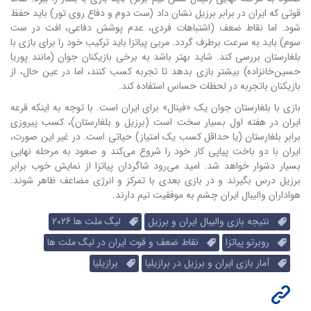
قوتی که ایران در برابر برزیل نشان داد (ست دوم و دفاع روی تور) باید حفظ
شود. اما نقاط ضعف (اشتباهات فردی، عدم پوشش دفاعی، افت در ست
سوم) باید به سرعت برطرف گردد. مربی پیاتزا باید ترکیب خود را برای بازی با
بلغارستان بررسی کند. شاید بهتر باشد به برخی بازیکنان جوان (مانند پوریا
حسین‌خانزاده) بیشتر بازی بدهد تا تجربه کسب کنند، اما در عین حال، از
بازیکنان باتجربه در لحظات حساس استفاده کند.
بازی با بلغارستان جوان یک «فینال» برای ایران است. با توجه به اینکه قرعه
ایران در هفته اول بسیار سخت است (برزیل و بلغارستان)، کسب پیروزی
برابر بلغارستان (یا حداقل کسب یک امتیاز) حیاتی است. در غیر این صورت،
ایران با دو باخت پیاپی کار خود را شروع می‌کند و صعود به مرحله نهایی
بسیار دشوار خواهد شد. امید می‌رود شاگردان پیاتزا از نمایش خوب برابر
برزیل درس بگیرند و در بازی بعدی با تمرکز و انرژی مضاعف ظاهر شوند.
هواداران والیبال ایران چشم به موفقیت تیم دارند.
نتیجه بازی والیبال ایران و برزیل
لیگ ملت ها 2026
روبرتو پیاتزا
نقاط ضعف و قوت ایران در لیگ ملت ها
آمار بازی ایران و برزیل در برازیلیا
برازیلیا