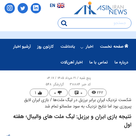
EN
صفحه نخست
اخبار
یادداشت
کارتون روز
آرشیو اخبار
درباره ما
تماس با ما
اخبار آهن‌آلات
پنج شنبه / ۲۱ خرداد ۱۴۰۵ / ۰۴:۱۷
کد خبر: 38884
گزارشگر: 548
۱
۰
۰
۲۶۲
شکست نزدیک ایران برابر برزیل در لیگ ملت‌ها / بازی ایران لایق
پیروزی بود اما نتایج نزدیک به سود سلسائو تمام شد
نتیجه بازی ایران و برزیل: لیگ ملت های والیبال؛ هفته
اول