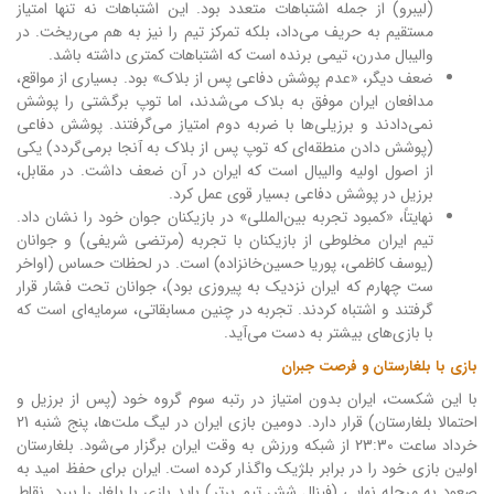
(لیبرو) از جمله اشتباهات متعدد بود. این اشتباهات نه تنها امتیاز
مستقیم به حریف می‌داد، بلکه تمرکز تیم را نیز به هم می‌ریخت. در
والیبال مدرن، تیمی برنده است که اشتباهات کمتری داشته باشد.
ضعف دیگر، «عدم پوشش دفاعی پس از بلاک» بود. بسیاری از مواقع،
مدافعان ایران موفق به بلاک می‌شدند، اما توپ برگشتی را پوشش
نمی‌دادند و برزیلی‌ها با ضربه دوم امتیاز می‌گرفتند. پوشش دفاعی
(پوشش دادن منطقه‌ای که توپ پس از بلاک به آنجا برمی‌گردد) یکی
از اصول اولیه والیبال است که ایران در آن ضعف داشت. در مقابل،
برزیل در پوشش دفاعی بسیار قوی عمل کرد.
نهایتاً، «کمبود تجربه بین‌المللی» در بازیکنان جوان خود را نشان داد.
تیم ایران مخلوطی از بازیکنان با تجربه (مرتضی شریفی) و جوانان
(یوسف کاظمی، پوریا حسین‌خانزاده) است. در لحظات حساس (اواخر
ست چهارم که ایران نزدیک به پیروزی بود)، جوانان تحت فشار قرار
گرفتند و اشتباه کردند. تجربه در چنین مسابقاتی، سرمایه‌ای است که
با بازی‌های بیشتر به دست می‌آید.
بازی با بلغارستان و فرصت جبران
با این شکست، ایران بدون امتیاز در رتبه سوم گروه خود (پس از برزیل و
احتمالا بلغارستان) قرار دارد. دومین بازی ایران در لیگ ملت‌ها، پنج شنبه 21
خرداد ساعت 23:30 از شبکه ورزش به وقت ایران برگزار می‌شود. بلغارستان
اولین بازی خود را در برابر بلژیک واگذار کرده است. ایران برای حفظ امید به
صعود به مرحله نهایی (فینال شش تیم برتر) باید بازی با بلغار را ببرد. نقاط