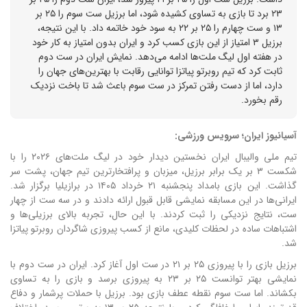
۲۳ برد تا بازی به تساوی کشیده شود، اما برزیل ست سوم را ۲۵ بر
۱۳ و ست چهارم را ۲۵ بر ۲۲ به سود خود خاتمه داد. با این نتیجه،
برزیل ۳ امتیاز از این بازی کسب کرد و ایران بدون امتیاز به کار خود
در هفته اول لیگ ملت‌ها ادامه می‌دهد. نمایش ایران در ست دوم
ثابت کرد که تیم روبرتو پیاتزا توانایی رقابت با بهترین‌های جهان را
دارد، اما از دست رفتن تمرکز در ست سوم باعث شد تا باخت نزدیک
رقم بخورد.
آسیانیوز ایران؛ سرویس ورزشی:
تیم ملی والیبال ایران نخستین دیدار خود در لیگ ملت‌های ۲۰۲۶ را با
شکست ۳ بر یک برابر برزیل، میزبان و پرافتخارترین تیم جهان، پشت سر
گذاشت. این بازی بامداد پنجشنبه ۲۱ خرداد ۱۴۰۵ در برازیلیا برگزار شد.
ایرانی‌ها در این مسابقه نمایشی قابل قبول ارائه دادند و در سه ست از چهار
ست، نتایج نزدیکی را ثبت کردند. با این حال، تجربه بالای برزیلی‌ها و
اشتباهات ساده در لحظات کلیدی، مانع از کسب پیروزی شاگردان روبرتو پیاتزا
شد.
برزیل بازی را با پیروزی ۲۵ بر ۲۱ در ست اول آغاز کرد. ایران در ست دوم با
نمایشی بهتر توانست ۲۵ بر ۲۳ به پیروزی برسد و بازی را به تساوی
بکشاند. اما ست سوم نقطه عطف بازی بود. برزیل با حملات پرشمار و دفاع