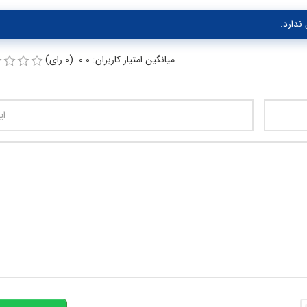
ندارد.
میانگین امتیاز کاربران: 0.0 (0 رای)
تعداد کاراکتر باقیمانده
:
00