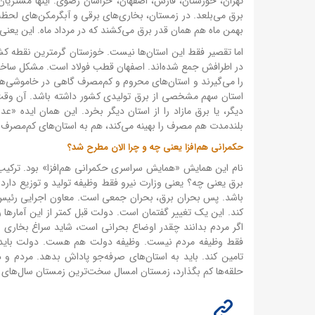
تهران، خوزستان، فارس، اصفهان، خراسان رضوی. اینها مشتریان
برق می‌بلعد. در زمستان، بخاری‌های برقی و آبگرمکن‌های لحظ
بهمن ماه هم همان قدر برق می‌کشند که در مرداد ماه. این یعنی
اما تقصیر فقط این استان‌ها نیست. خوزستان گرمترین نقطه کش
در اطرافش جمع شده‌اند. اصفهان قطب فولاد است. مشکل ساختار
را می‌گیرند و استان‌های محروم و کم‌مصرف گاهی در خاموشی‌ه
استان سهم مشخصی از برق تولیدی کشور داشته باشد. آن وقت ا
دیگر، یا برق مازاد را از استان دیگر بخرد. این همان ایده «
بلندمدت هم مصرف را بهینه می‌کند، هم به استان‌های کم‌مصرف 
حکمرانی هم‌افزا یعنی چه و چرا الان مطرح شد؟
نام این همایش «همایش سراسری حکمرانی هم‌افزا» بود. ترکیب 
برق یعنی چه؟ یعنی وزارت نیرو فقط وظیفه تولید و توزیع دارد 
باشد. پس بحران برق، بحران جمعی است. معاون اجرایی رئیس‌جم
کند. این یک تغییر گفتمان است. دولت قبل کمتر از این آمارها ر
فقط وظیفه مردم نیست. وظیفه دولت هم هست. دولت باید جلوی
تامین کند. باید به استان‌های صرفه‌جو پاداش بدهد. مردم و دو
حلقه‌ها کم بگذارد، زمستان امسال سخت‌ترین زمستان سال‌های ا