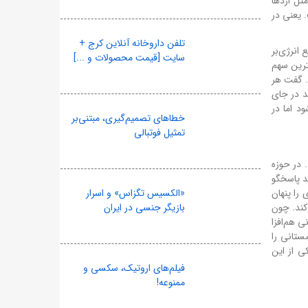
ثل اژدها
 یعنی در
تلفن داروخانه آنلاین کرج +
انرژی‌بر
سایت [قیمت محصولات و ...]
ترین سهم
. گفت هر
د در جای
د اما در
خطاهای تصمیم‌گیری، مبتنی‌بر
تمثیل فوتبالی
 در حوزه
د پاسخگو
را پنهان
«الکسیس تگزاس» و اسرار
 کند. چون
بازیگر جنسی در ایران
است که حکمرانی هم‌افزا
ستانی را
ی از این
فیلم‌های اروتیک، سکسی و
ممنوعه!