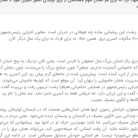
د
نید پشت این روشنایی ساده چه طوفانی در جریان است. معاون اجرایی رئیس‌جمهور ت
 برق یک استان بزرگ مثل اصفهان یا فارس است. یعنی الان نزدیک به پنج استان کا
ت که خاموشی گسترده نداریم. چطور؟ چون صنایع بزرگ را می‌بندند، چون بخش کش
 بدتر از این، آینده است. پیش‌بینی شده در ماه‌های گرم پیش رو، این کسری به 
با مدیریت فشار، خاموشی را پنهان کرد. آن موقع است که کولرها خاموش می‌شوند، 
جرایی رئیس‌جمهور در همایش حکمرانی هم‌افزا پشت تریبون رفت و بی‌پرده گفت:
 گفت و این ارزش دارد. اما حرفش فقط به کسری ختم نشد. سه عامل را نام برد 
گاه‌ها و الگوی مصرف عجیب.
صفهان، خراسان رضوی. اینها همان استان‌هایی هستند که در تابستان کولرشان رو
چندانی بین الگوی مصرف در تابستان و زمستان دیده نمی‌شود. یعنی مردم در ز
ال مصرف می‌کنیم. اما شاید مهم‌ترین حرف او در انتها بود. پیشنهادی که می‌تو
ر داشته باشد. آن وقت استانی که صرفه‌جویی کند، می‌تواند همان برق را در ر
ن قطع می‌شویم» نیست. هر استانی خودش مسئول مصرفش است. در ادامه این گ