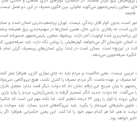
 پروپاقرص برق ایران هستند. در تابستان، کولرهای گازی صنعتی و خانگی شان م
ه‌ای. معاون رئیس‌جمهور می‌گوید تفاوتی بین الگوی مصرف در این دو فصل نیست.
 فاجعه.
ور است، بدون کولر قابل زندگی نیست. تهران پرجمعیت‌ترین استان است و صنایع 
ی است، نه رفتاری. با این حال، همین استان‌ها در سهمیه‌بندی برق همیشه بیش
ای برنامه‌ریزی شده اولویت آخر دارند. پیشنهاد معاون رئیس‌جمهور جسورانه است
ستان خوزستان اگر می‌خواهد کولرهایش را روشن نگه دارد، باید صرفه‌جویی کن
عدالت در توزیع» است. ممکن است در ابتدا برای استان‌های پرمصرف گران تمام شو
انگیزه صرفه‌جویی می‌دهد.
غریبی نیست. یعنی حاکمیت و مردم باید به جای موازی کاری، هم‌افزا عمل کنند.
اما مصرف بر عهده ماست. اگر مردم مصرف را کنترل نکنند، هیچ نیروگاهی نمی‌توان
هور با بیان صریح این ارقام نشان داد که دولت دیگر قصد ندارد معضل ناترازی 
ا می‌گفت. اما دولت جدید انگار تصمیم گرفته با راستی‌آزمایی، مردم را وارد بازی
اگر مردم بدانند چقدر اوضاع بحرانی است، شاید سراغ بخاری برقی نروند یا کولر را روی ۲۴ درجه تنظیم کنند. اما نکته مهم این 
 ماینرهای غیرمجاز را بگیرد. باید نیروگاه‌های جدید بسازد. باید سوخت زم
لت با هم، اما هر کدام سهم خود را ادا کنند. این یعنی حکمرانی هم‌افزا. اگر یک
خیر خواهد بود.