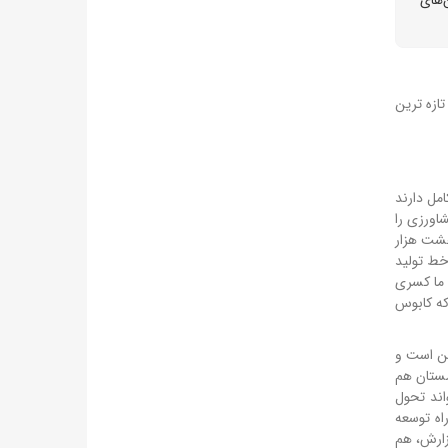
ازه ترین
مل دارند
اورزی را
هشت هزار
خط تولید
 ما کسری
که کابوس
شن است و
مستان هم
اند تحول
اه توسعه
زارش، هم