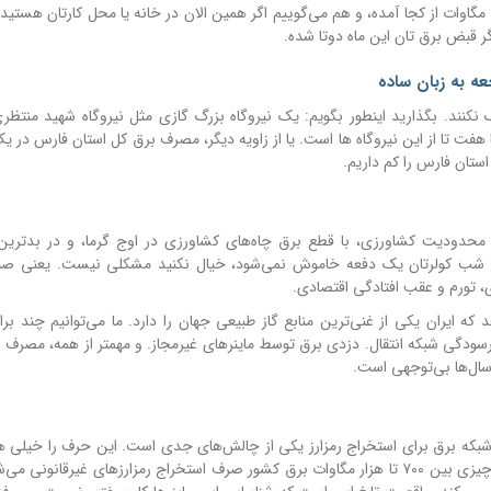
عدد و رقم می‌دهیم، هم تحلیل می‌کنیم که این چهار هزار و ۷۰۰ مگاوات از کجا آمده، و هم می‌گوییم اگر همین الان در خانه یا محل کارتان
 قبض برق تان این ماه دوتا شده.
شنوند اما درک نکنند. بگذارید اینطور بگویم: یک نیروگاه بزرگ گازی مثل نیروگاه شهید منت
ریباً هفت تا از این نیروگاه ها است. یا از زاویه دیگر، مصرف برق کل استان فارس در ی
 محدودیت کشاورزی، با قطع برق چاه‌های کشاورزی در اوج گرما، و در بدترین
شب کولرتان یک دفعه خاموش نمی‌شود، خیال نکنید مشکلی نیست. یعنی صنع
، تورم و عقب افتادگی اقتصادی.
ایران یکی از غنی‌ترین منابع گاز طبیعی جهان را دارد. ما می‌توانیم چند برابر
سودگی شبکه انتقال. دزدی برق توسط ماینرهای غیرمجاز. و مهمتر از همه، مصرف بی
شبکه برق برای استخراج رمزارز یکی از چالش‌های جدی است. این حرف را خیلی ها ق
بودند اما انگار نه انگار. آمار دقیق نیست اما تخمین‌ها می‌گوید چیزی بین ۷۰۰ تا هزار مگاوات برق کشور صرف استخراج رمزارزهای غیرق