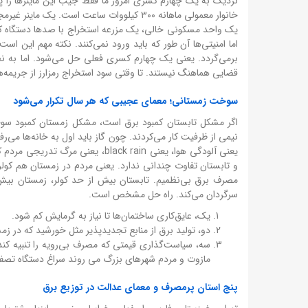
نزدیک به یک چهارم کسری امروز ما فقط جیب این ماینرها را 
خانوار معمولی ماهانه ۳۰۰ کیلووات ساعت است
یک واحد مسکونی خالی، یک مزرعه استخراج با صدها دستگاه کار
اما امنیتی‌ها آن طور که باید ورود نمی‌کنند. نکته مهم این ا
برمی‌گردد. یعنی یک چهارم کسری فعلی حل می‌شود. اما به نظر
قضایی هماهنگ نیستند. تا وقتی سود استخراج رمزارز از جریمه‌
سوخت زمستانی؛ معمای عجیبی که هر سال تکرار می‌شود
اگر مشکل تابستان کمبود برق است، مشکل زمستان کمبود سوخت ن
نیمی از ظرفیت کار می‌کردند. چون گاز باید اول به خانه‌ها می‌رف
یعنی آلودگی هوا، یعنی lack rain
و تابستان تفاوت چندانی ندارد. یعنی مردم در زمستان هم کولر 
مصرف برق بی‌نظمیم. تابستان بیش از حد کولر، زمستان بیش از
سرگردان می‌کند. راه حل مشخص است.
یک، عایق‌کاری ساختمان‌ها تا نیاز به گرمایش کم شود.
دو، تولید برق از منابع تجدیدپذیر مثل خورشید که در ز
سه، سیاست‌گذاری قیمتی که مصرف بی‌رویه را تنبیه کند. 
مازوت و مردم شهرهای بزرگ می روند سراغ دستگاه تصفی
پنج استان پرمصرف و معمای عدالت در توزیع برق