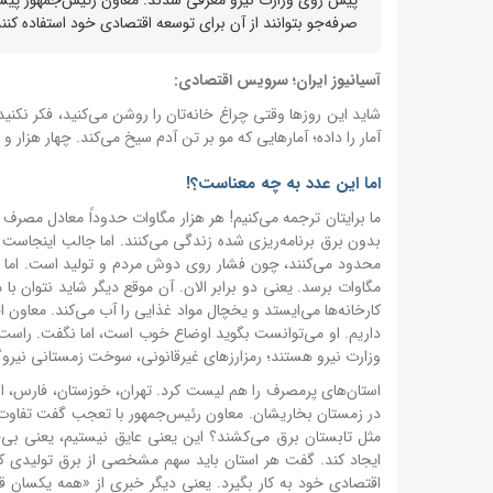
صرفه‌جو بتوانند از آن برای توسعه اقتصادی خود استفاده کنن
آسیانیوز ایران؛ سرویس اقتصادی:
شاید این روزها وقتی چراغ خانه‌تان را روشن می‌کنید، فکر نک
آمار را داده؛ آمارهایی که مو بر تن آدم سیخ می‌کند. چهار هزار و ۷۰۰ مگاوات کسری برق. همین حالا. نه برای فردا، نه برای یک سال دیگر. الان.
اما این عدد به چه معناست؟!
ما برایتان ترجمه می‌کنیم! هر هزار مگاوات حدوداً معادل مصرف
بدون برق برنامه‌ریزی شده زندگی می‌کنند. اما جالب اینجاس
محدود می‌کنند، چون فشار روی دوش مردم و تولید است.
اما
مگاوات برسد. یعنی دو برابر الان. آن موقع دیگر شاید نتوان 
کارخانه‌ها می‌ایستد و یخچال مواد غذایی را آب می‌کند.
معاون ا
داریم. او می‌توانست بگوید اوضاع خوب است، اما نگفت. راست
وزارت نیرو هستند؛ رمزارزهای غیرقانونی، سوخت زمستانی نیرو
استان‌های پرمصرف را هم لیست کرد. تهران، خوزستان، فارس، ا
در زمستان بخاریشان. معاون رئیس‌جمهور با تعجب گفت تفاوت 
مثل تابستان برق می‌کشند؟ این یعنی عایق نیستیم، یعنی بی‌خی
ایجاد کند. گفت هر استان باید سهم مشخصی از برق تولیدی کشو
اقتصادی خود به کار بگیرد. یعنی دیگر خبری از «همه یکسا