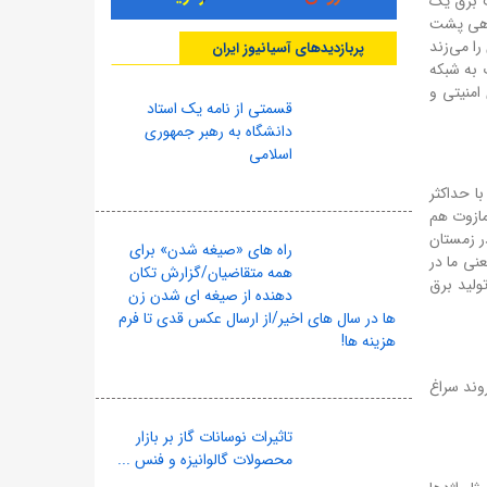
ف برق یک
ن گاهی پشت
ا می‌زند
پربازدیدهای آسیانیوز ایران
 به شبکه
امنیتی و
قسمتی از نامه یک استاد
دانشگاه به رهبر جمهوری
اسلامی
ا حداکثر
 مازوت هم
 در زمستان
راه های «صیغه شدن» برای
نی ما در
همه متقاضیان/گزارش تکان
ولید برق
دهنده از صیغه ای شدن زن
ها در سال های اخیر/از ارسال عکس قدی تا فرم
هزینه ها!
وند سراغ
تاثیرات نوسانات گاز بر بازار
محصولات گالوانیزه و فنس ...