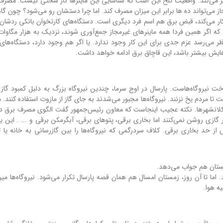
پر می‌کند. واقعیت تلخ این است که شناسایی این ماینرها کار سختی نیست. مصر
. یک ماینر غیرمجاز می‌تواند ده ها برابر این میزان مصرف کند. اما چرا دستشان رو می‌شود؟ چو
 می‌کند، قبض برق هم اسم فرد دیگری است. دستگاه‌های کارتخوان بانکی ردشان ر
ست که اگر همین فردا همه ماینرهای غیرمجاز جمع‌آوری شوند، نزدیک به هزار مگاوات
 می‌رسد عزم جدی برای این کار وجود ندارد. یا اگر هم وجود دارد، دستگاه‌های 
هایش بیشتر باشد، این قاچاق برق ادامه خواهد داشت.
یروگاه‌هاست. پارسال در اوج سرما، چندین نیروگاه بزرگ به دلیل کمبود گاز ب
ت تا مردم یخ نزنند. نیروگاه‌ها مجبور می‌شدند به جای گاز از مازوت استفاده کنند.
b، یعنی مرگ تدریجی مردم کلانشهرها. نکته عجیب اینجاست که معاون رئیس‌جمهور گفت الگوی مصرف برق
گازی روشن نمی‌کنند اما بخاری برقی، پتوهای برقی، آبگرمکن برقی و ... . این یع
 حد بخاری برقی. کلاف سردرگمی که نیروگاه‌ها را بین گازرسانی به خانه یا ت
مستان هم جواب می‌دهد.
اما تا آن روز، زمستان امسال هم همان قصه پارسال تکرار می‌شود. نیروگاه‌ها میر
ه هوا.