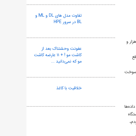
تفاوت مدل های DL و ML و
BL در سرور HPE
 شورای اسلامی در گزارشی هشداردهنده اعلام کرد که شکاف ناترازی برق در تابستان ۱۴۰۵ در سناریوی واقع‌بینانه به ۱۳ هزار و
عفونت وحشتناک بعد از
کاشت مو ! + ۱۱ عارضه کاشت
طع
مو که نمی‌دانید ...
د سوخت
خلاقیت با کاغذ
اده‌ها
تگاه
دم،