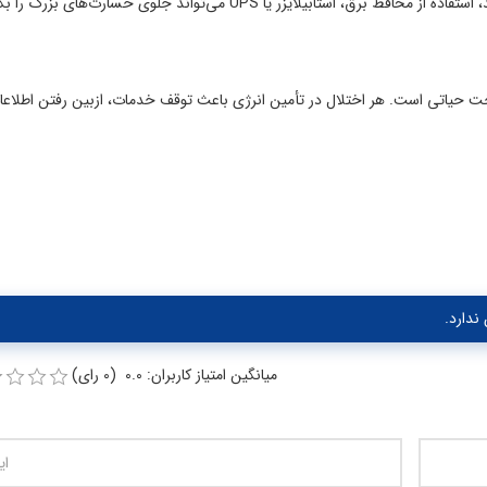
یلایزر یا UPS می‌تواند جلوی خسارت‌های بزرگ را بگیرد.
ت حیاتی است. هر اختلال در تأمین انرژی باعث توقف خدمات، ازبین رفتن اطلاعا
ندارد.
میانگین امتیاز کاربران: 0.0 (0 رای)