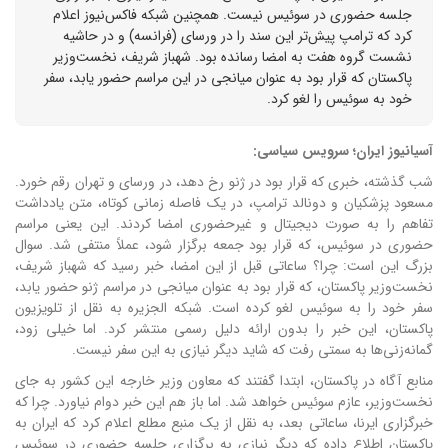
جلسه حضوری در سوئیس نیست. همچنین شبکه فاکس‌نیوز اعلام
کرد که ترامپ پیش‌تر این سند را در ورسای (فرانسه) و در حاشیه
نشست گروه هفت به امضا رسانده بود. شهباز شریف، نخست‌وزیر
پاکستان که قرار بود به عنوان میانجی در این مراسم حضور یابد، سفر
خود به سوئیس را لغو کرد.
آسیانیوز ایران؛ سرویس سیاسی:
شب گذشته، خبری که قرار بود در ژنو رخ دهد، در ورسای و تهران رقم خورد.
مسعود پزشکیان و دونالد ترامپ، در یک فاصله زمانی کوتاه، متن یادداشت
تفاهم را به صورت دیجیتال و غیرحضوری امضا کردند. این یعنی مراسم
حضوری در سوئیس، که قرار بود جمعه برگزار شود، عملاً منتفی شد. سوال
بزرگ این است: چرا؟ ساعاتی قبل از این امضا، خبر رسید که شهباز شریف،
نخست‌وزیر پاکستان، که قرار بود به عنوان میانجی در مراسم ژنو حضور یابد،
سفر خود را به سوئیس لغو کرده است. شبکه الجزیره به نقل از تلویزیون
پاکستان، این خبر را بدون ارائه دلیل رسمی منتشر کرد. اما خیلی زود،
گمانه‌زنی‌ها به سمتی رفت که شاید دیگر نیازی به این سفر نیست.
منابع آگاه در پاکستان، ابتدا گفتند که معاون وزیر خارجه این کشور به جای
نخست‌وزیر، عازم سوئیس خواهد شد. اما باز هم این خبر دوام نیاورد. چرا که
خبرگزاری ایرنا، ساعاتی بعد، به نقل از یک منبع مطلع اعلام کرد که ایران به
پاکستان اطلاع داده که دیگر نیازی به برگزاری جلسه حضوری در سوئیس