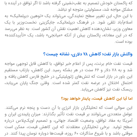
که پاکستان خودش تصمیم به عقب‌نشینی گرفته باشد تا اگر توافق در آینده با
مشکل مواجه شد، مسئولیتی متوجه او نباشد.
با این حال، این تغییر سطح نمایندگی، می‌تواند یک «توهین دیپلماتیک» به
اسلام‌آباد تلقی شود. در فرهنگ دیپلماتیک، جایگزینی نخست‌وزیر با یک
معاون وزیر، نشان‌دهنده کاهش اهمیت نقش آن کشور است. به نظر می‌رسد
که در این معادله، پاکستان بیش از آنکه «میانجی» باشد، یک «تأییدکننده»
بوده است.
واکنش بازار نفت؛ کاهش ۷۸ دلاری، نشانه چیست؟
قیمت نفت خام برنت، پس از اعلام خبر توافق، با کاهش قابل توجهی مواجه
شد و به ۷۸ دلار و ۶۶ سنت در هر بشکه رسید. این کاهش، بازتاب مستقیم
این باور در بازار است که تنش‌های ژئوپلیتیکی در خلیج فارس کاهش یافته و
احتمال اختلال در عرضه نفت کمتر شده است. وقتی جنگ پایان می‌یابد،
ریسک نفت نیز کاهش می‌یابد.
اما آیا این کاهش قیمت، پایدار خواهد بود؟
این سوالی است که تحلیلگران بازار انرژی با آن دست و پنجه نرم می‌کنند.
عوامل متعددی می‌توانند بر قیمت نفت تأثیر بگذارند: میزان پایبندی ایران و
آمریکا به مفاد توافق، وضعیت اقتصاد جهانی، و تصمیم اوپک‌پلاس درباره
سطح تولید. برخی تحلیلگران معتقدند که این کاهش قیمت، ممکن است
موقتی باشد و با شروع مذاکرات ۶۰ روزه، قیمت‌ها دوباره نوسان پیدا کنند. در