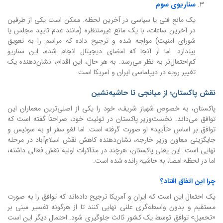
سناریوی سوم
یک مانع فنی یا سیاسی در آخرین لحظه. ممکن است یکی از طرفین
در آخرین ساعات، با یک مانع غیرمنتظره (مانند عدم تایید مجلس یا
شورای امنیت) مواجه شده و ترجیح داده که مراسم را به تعویق
بیندازد. اما از آنجا که امضای دیجیتال انجام شده، این سناریو
کم‌احتمال‌تر به نظر می‌رسد. به هر حال، این اقدام، نشان‌دهنده یک
تغییر رویه در دیپلماسی ایران و آمریکا است.
نقش پاکستان؛ از میانجی تا حاشیه‌نشین
پاکستان، به خصوص شهباز شریف، خود را یکی از اصلی‌ترین معماران این
توافق می‌داند. نخست‌وزیر پاکستان در توئیت خود، صراحتاً گفته است که
توافق بر اساس «تأیید» او صورت گرفته است. اما لغو سفر او به سوئیس و
جایگزینی معاون وزیر خارجه، نشان‌دهنده کاهش نقش اسلام‌آباد در مرحله
نهایی است. این یعنی پاکستان، هرچند در مذاکرات اولیه نقش فعالی داشته،
اما در لحظه امضا، به حاشیه رانده شده است.
چرا این اتفاق افتاد؟
یک احتمال این است که ایران و آمریکا ترجیح داده‌اند که توافق را به صورت
مستقیم و بدون واسطه‌گری علنی نهایی کنند تا از هرگونه تفسیر مبنی بر
«تحمیل» توافق توسط یک کشور ثالث جلوگیری شود. احتمال دیگر این است