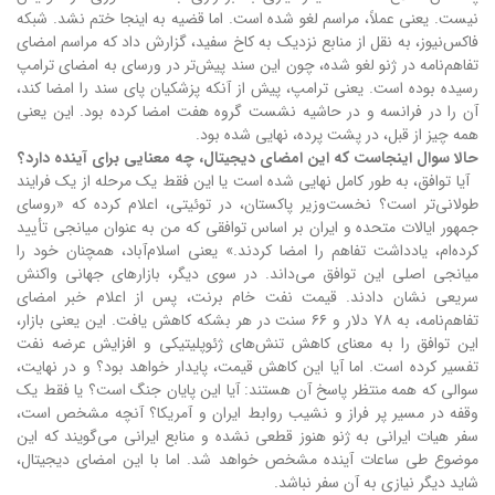
نیست. یعنی عملاً، مراسم لغو شده است. اما قضیه به اینجا ختم نشد. شبکه
فاکس‌نیوز، به نقل از منابع نزدیک به کاخ سفید، گزارش داد که مراسم امضای
تفاهم‌نامه در ژنو لغو شده، چون این سند پیش‌تر در ورسای به امضای ترامپ
رسیده بوده است. یعنی ترامپ، پیش از آنکه پزشکیان پای سند را امضا کند،
آن را در فرانسه و در حاشیه نشست گروه هفت امضا کرده بود. این یعنی
همه چیز از قبل، در پشت پرده، نهایی شده بود.
حالا سوال اینجاست که این امضای دیجیتال، چه معنایی برای آینده دارد؟
آیا توافق، به طور کامل نهایی شده است یا این فقط یک مرحله از یک فرایند
طولانی‌تر است؟ نخست‌وزیر پاکستان، در توئیتی، اعلام کرده که «روسای
جمهور ایالات متحده و ایران بر اساس توافقی که من به عنوان میانجی تأیید
کرده‌ام، یادداشت تفاهم را امضا کردند.» یعنی اسلام‌آباد، همچنان خود را
میانجی اصلی این توافق می‌داند. در سوی دیگر، بازارهای جهانی واکنش
سریعی نشان دادند. قیمت نفت خام برنت، پس از اعلام خبر امضای
تفاهم‌نامه، به ۷۸ دلار و ۶۶ سنت در هر بشکه کاهش یافت. این یعنی بازار،
این توافق را به معنای کاهش تنش‌های ژئوپلیتیکی و افزایش عرضه نفت
تفسیر کرده است. اما آیا این کاهش قیمت، پایدار خواهد بود؟ و در نهایت،
سوالی که همه منتظر پاسخ آن هستند: آیا این پایان جنگ است؟ یا فقط یک
وقفه در مسیر پر فراز و نشیب روابط ایران و آمریکا؟ آنچه مشخص است،
سفر هیات ایرانی به ژنو هنوز قطعی نشده و منابع ایرانی می‌گویند که این
موضوع طی ساعات آینده مشخص خواهد شد. اما با این امضای دیجیتال،
شاید دیگر نیازی به آن سفر نباشد.