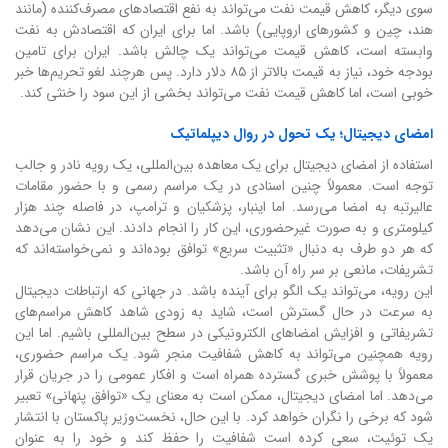
سوی دیگر، کاهش قیمت نفت می‌تواند به نفع اقتصادهای مصرف‌کننده (مانند
هند، چین و کشورهای اروپایی) باشد. اما برای ایران که اقتصادش به نفت
وابسته است، کاهش قیمت می‌تواند یک چالش باشد. ایران برای تامین
بودجه خود، نیاز به قیمت بالاتر از ۸۵ دلار دارد. پس هرچند لغو تحریم‌ها خبر
خوبی است، اما کاهش قیمت نفت می‌تواند بخشی از این سود را خنثی کند.
امضای دیجیتال؛ یک تحول در روال دیپلماتیک
استفاده از امضای دیجیتال برای یک معاهده بین‌المللی، یک رویه نادر و جالب
توجه است. معمولاً چنین اسنادی در یک مراسم رسمی و با حضور مقامات
عالیرتبه به امضا می‌رسد. اما اینبار، پزشکیان و ترامپ، در فاصله چند هزار
کیلومتری و به صورت غیرحضوری، این کار را انجام دادند. این نشان می‌دهد
که هر دو طرف به دنبال «تثبیت سریع» توافق بوده‌اند و نمی‌خواسته‌اند که
تشریفات، مانعی بر سر راه آن باشد.
این رویه، می‌تواند یک الگو برای آینده باشد. در جهانی که ارتباطات دیجیتال
به سرعت در حال گسترش است، شاید به زودی شاهد کاهش مراسم‌های
تشریفاتی و افزایش امضاهای الکترونیکی در سطح بین‌المللی باشیم. اما این
رویه همچنین می‌تواند به کاهش شفافیت منجر شود. یک مراسم حضوری،
معمولاً با پوشش خبری گسترده همراه است و افکار عمومی را در جریان قرار
می‌دهد. اما امضای دیجیتال، ممکن است به معنای یک «توافق پنهانی» تعبیر
شود که برخی را نگران خواهد کرد. با این حال، نخست‌وزیر پاکستان با انتشار
یک توئیت، سعی کرده است شفافیت را حفظ کند و خود را به عنوان