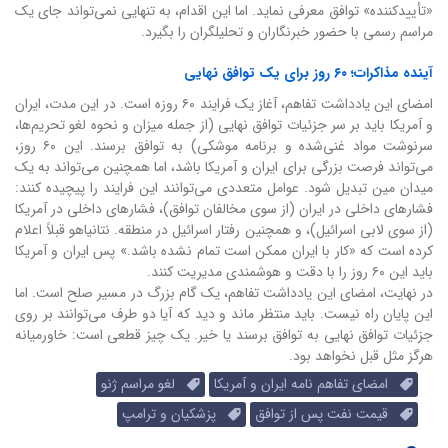
«تأییدکننده» توافق معرفی نماید. اما این اقدام، به تنهایی نمی‌تواند جای یک
مراسم رسمی با حضور خبرنگاران و تحلیلگران را بگیرد.
آینده مذاکرات؛ ۶۰ روز برای یک توافق نهایی
امضای این یادداشت تفاهم، آغاز یک فرایند ۶۰ روزه است. در این مدت، ایران
و آمریکا باید بر سر جزئیات توافق نهایی (از جمله میزان و نحوه لغو تحریم‌ها،
سرنوشت مواد غنی‌شده و برنامه موشکی) به توافق برسند. این ۶۰ روز،
می‌تواند فرصت بزرگی برای ایران و آمریکا باشد، اما همچنین می‌تواند به یک
میدان مین تبدیل شود.
عوامل متعددی می‌توانند این فرایند را پیچیده کنند:
فشارهای داخلی در ایران (از سوی مخالفان توافق)، فشارهای داخلی در آمریکا
(از سوی لابی اسرائیل)، و همچنین رفتار اسرائیل در منطقه. نتانیاهو قبلاً اعلام
کرده است که «کار با ایران ممکن است تمام نشده باشد.» پس ایران و آمریکا
باید این ۶۰ روز را با دقت و هوشمندی مدیریت کنند.
در نهایت، امضای این یادداشت تفاهم، یک گام بزرگ در مسیر صلح است. اما
این پایان راه نیست. باید منتظر ماند و دید که آیا دو طرف می‌توانند بر روی
جزئیات توافق نهایی به توافق برسند یا خیر. یک چیز قطعی است: خاورمیانه
هرگز مثل قبل نخواهد بود.
امضای تفاهم نامه ایران و آمریکا
لغو مراسم ژنو
قیمت نفت پس از توافق
پزشکیان و ترامپ