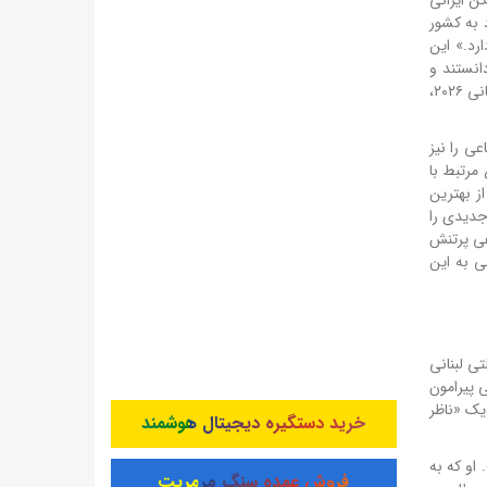
 به کشور
رد.» این
انستند و
برخی دیگر، این اقدام را «فرصت‌طلبی» و «جنجال‌سازی» تلقی کردند. اما فارغ از هر قضاوتی، این اتفاق نشان می‌دهد که فضای حاکم بر جام جهانی ۲۰۲۶،
ی را نیز
مرتبط با
ز بهترین
جدیدی را
اسی و اجتماعی پرتنش
ی به این
ی لبنانی
 پیرامون
 یک «ناظر
خرید دستگیره دیجیتال هوشمند
او که به
فروش عمده سنگ مرمریت