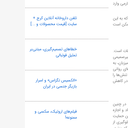
ارمی وارد
تلفن داروخانه آنلاین کرج +
که به این
سایت [قیمت محصولات و ...]
ممکن است
خطاهای تصمیم‌گیری، مبتنی‌بر
اریخ این مسابقات است.
تمثیل فوتبالی
غیرصمیمی
یزبان، به
ای روانی
تنش‌ها را
«الکسیس تگزاس» و اسرار
 در کاهش
بازیگر جنسی در ایران
 در چنین
 و اجازه
فیلم‌های اروتیک، سکسی و
ین حمایت
ممنوعه!
لوگیری از
ه بزنید،