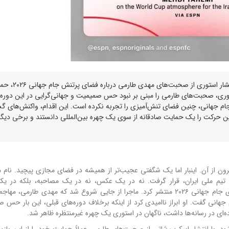
میا خلیفه، بازیگر سابق فیلم‌های پورن با اصالت لبنانی، با انتشار استوری 
 استوری، صحبت‌های طارمی را مبنی بر نبود حس صمیمیت و جهانی‌گرایی در این دوره 
م جهانی، چنین فضای تنش‌آمیزی را تجربه نکرده است. این اقدام، واکنش‌های گس
ین حرکت را یک حمایت صادقانه از سوی یک چهره بین‌المللی دانستند و برخی دیگر
ن از آن. اینبار اما یک شگفتی عجیب‌تر از همیشه در فضای مجازی پیچید. نام می
اره تیم ملی ایران، قرار گرفت. نه در یک عکس، نه در یک مصاحبه، بلکه در ی
اینستاگرامی که میا خلیفه از صحبت‌های طارمی درباره تنش‌های جام جهانی ۲۰۲۶ منتشر کرد. ماجرا از جایی شروع شد که مهدی طا
 جهانی گفت. او ابراز ناامیدی کرد از اینکه برخلاف دوره‌های قبلی، این بار حس 
ه‌ای در رسانه‌ها داشت، ناگهان در استوری یک چهره غیرمنتظره ظاهر شد.
د، با انتشار اسکرین‌شاتی از صحبت‌های طارمی، عملاً حمایت خود را از این بازیک