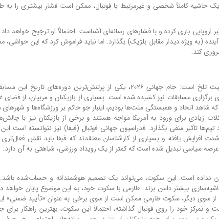
بار، یک حاشیه کاملاً شخصی و غیرمرتبط با فوتبال، ممکن است فشار بیشتری را به ط
 اروپایی بازی کرده و با فشارهای رسانه‌ای آشناست. احتمالاً او ترجیح خواهد داد 
نده (به ویژه دیدار مقابل بلژیک) بگذارد. اما نباید فراموش کرد که این حواشی، 
ضروری کند.
صحبت‌های طارمی و واکنش میا خلیفه، نشان‌دهنده یک واقعیت تلخ است: جام جهانی ۲۰۲۶، یکی از پرتنش‌ترین دوره‌های ت
ی برگزاری مسابقات نیز کشیده شده است. بسیاری از بازیکنان و مربیان، از فضای 
که شاهد اتحاد و همبستگی ملت‌ها بودیم، اینبار جو حاکم بر ورزشگاه‌ها و شهرهای م
 زیادی برای ورود به آمریکا مواجه هستند و برخی از بازیکنان نیز با چالش‌ه
تیم‌ها تأثیر منفی بگذارد. فدراسیون جهانی فوتبال (فیفا) نیز نتوانسته است این 
ه شدت افزایش یافته و بسیاری از کارشناسان معتقدند که فیفا باید نقش فعال‌تری
ن نداده است. این سکوت، می‌تواند یک تصمیم هوشمندانه و حساب‌شده باشد.
یه‌سازی بیشتر دامن بزند. طارمی با سکوت خود، به این موضوع پایان خواهد داد
. از سوی دیگر، سکوت طارمی ممکن است از سوی برخی به عنوان «تأیید ضمنی» ا
ت و تمرکز خود را روی فوتبال گذاشته، احتمالاً این سکوت، بهترین راهکار برای ج
 یک درس مهم برای همه بازیکنان است: در عصر رسانه‌های اجتماعی، هر حرفی ک