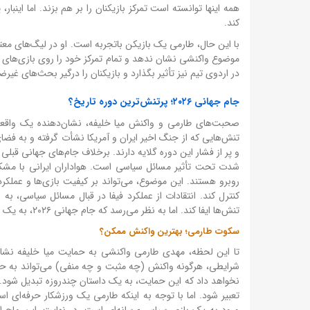
همه اینها توانسته است تمرکز بازیکنان را بر هم بزند. اما این
کند.
با این حال، طارمی یک بازیکن باتجربه است. او در لیگ‌های معتبر
موضوع واکنشی نشان ندهد و تمام تمرکز خود را روی بازی‌های آی
در اردوی تیم نیز تأثیر بگذارد و بازیکنان را درگیر بحث‌های غیر
جام جهانی ۲۰۲۶؛ پرتنش‌ترین دوره تاریخ؟
تنش‌هایی که از جنگ اخیر ایران و آمریکا نشأت گرفته و به فضا
و پر از فشار این دوره گلایه دارند. برخلاف جام‌های جهانی قبلی 
شدت تحت تأثیر مسائل سیاسی است. هواداران ایرانی با مشکلات
روبرو هستند. این موضوع، می‌تواند بر کیفیت بازی‌ها و عملکرد 
کنترل کند. انتقادات از عملکرد فیفا در قبال مسائل سیاسی، ب
تنش‌ها ایفا کند. اما به نظر می‌رسد که جام جهانی ۲۰۲۶، به یک عرصه سیاسی تبدیل شده است که کمتر از یک رویداد ورزشی، شباهتی به آن دارد.
سکوت طارمی؛ بهترین واکنش ممکن؟
تا این لحظه، مهدی طارمی واکنشی به حمایت میا خلیفه نشا
شرایطی، هرگونه واکنش (چه مثبت و چه منفی) می‌تواند به حاش
نخواهد داد که این حمایت، به یک داستان چندروزه تبدیل شود
تعبیر شود. اما با توجه به اینکه طارمی یک ورزشکار حرفه‌ای اس
ورود به یک بازی سیاسی-رسانه‌ای است. در نهایت، این ماجرا