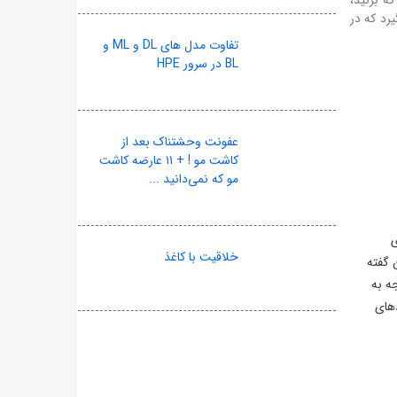
رد که در
تفاوت مدل های DL و ML و
BL در سرور HPE
عفونت وحشتناک بعد از
کاشت مو ! + ۱۱ عارضه کاشت
مو که نمی‌دانید ...
ی
خلاقیت با کاغذ
 گفته
ه به
های