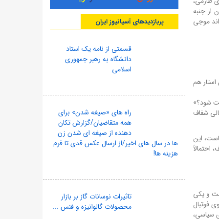
‌های طارمی،
 از جنبه
واند موجی
پربازدیدهای آسیانیوز ایران
قسمتی از نامه یک استاد
دانشگاه به رهبر جمهوری
اسلامی
 استار هم
یت شود؟»
راه های «صیغه شدن» برای
الی شفاف
همه متقاضیان/گزارش تکان
دهنده از صیغه ای شدن زن
است، این
ها در سال های اخیر/از ارسال عکس قدی تا فرم
 احتمالاً
هزینه ها!
شت و یکی
تاثیرات نوسانات گاز بر بازار
وی فوتبال
محصولات گالوانیزه و فنس ...
ی سیاسی،