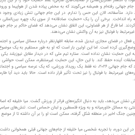
ام جهانی رفته‌ام و همیشه می‌گویند که به محض پیاده شدن از هواپیما و ورود
ارد. متأسفانه، الان این حس را ندارم. در این جام جهانی تنش زیادی وجود دا
 راه انداخت. برخی آن را یک «حمایت صادقانه» از سوی یک چهره بین‌المللی د
یرمرتبط با فوتبال نیز به آن واکنش نشان می‌دهند.
‌ای فعال در فضای مجازی تبدیل شده، سابقه اظهارنظر درباره مسائل سیاسی و اجتماع
موضع‌گیری کرده است. اما این اولین بار است که او به طور مستقیم به یک موضوع 
ه این حمایت نشان نداده است. ستاره تیم ملی که در دیدار مقابل نیوزیلند یکی ا
ی مسابقات آینده حفظ کند. با این حال، این حمایت غیرمنتظره، ممکن است حواشی 
برای او و تیم ملی ایران ایجاد کند. این اتفاق، بار دیگر نشان داد که جام جهانی ۲۰۲۶، نه فقط یک رویداد ورزشی، که یک عرصه سی
 غیرمرتبط با فوتبال را نیز تحت تأثیر قرار داده است. حالا باید دید آیا طارم
.
 نشان می‌دهد، باید به دنبال انگیزه‌های فراتر از ورزش گشت. میا خلیفه که اصالت
 سنتی به مسائل خاورمیانه و به ویژه فلسطین و لبنان حساس است. تنش‌های سیاسی
 آمریکا و همچنین جنگ اخیر در منطقه شکل گرفته، ممکن است او را بر آن داشته تا از موضع
 این دوره، با تجربه شخصی میا خلیفه از جام‌های جهانی قبلی همخوانی داشت. 