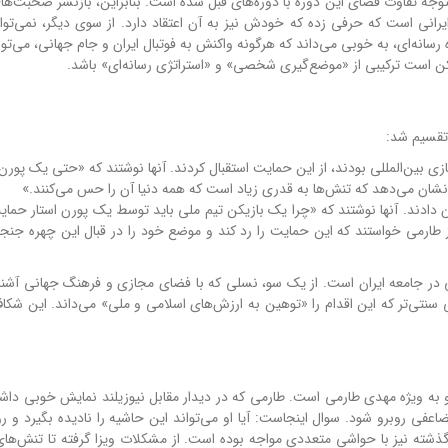
، ۲۰۲۲) رفته است، به خوبی متوجه تفاوت فضای این دوره با دوره‌های قبل شده است. بنابراین، بازنشر صحبت
یرانی است که حرفی زده که خودش نیز به آن اعتقاد دارد. از سوی دیگر، نمی‌توان
رسانه‌ای، به خوبی می‌داند که هرگونه واکنش به فوتبال ایران و جام جهانی، می‌ت
ممکن است ترکیبی از «موضع‌گیری شخصی» و «استراتژی رسانه‌ای» باشد.
 تقسیم شد:
جازی بین‌المللی بودند، از این حمایت استقبال کردند. آنها نوشتند که «حتی یک پورن
نشان می‌دهد که تنش‌ها به قدری زیاد است که همه دنیا آن را حس می‌کنند.»
ن دادند. آنها نوشتند که «چرا یک بازیکن تیم ملی باید توسط یک پورن استار حما
ز طارمی خواستند که این حمایت را رد کند و موضع خود را در قبال این چهره جنج
در جامعه ایران است. از یک سو، نسلی که با فضای مجازی و فرهنگ جهانی آشن
سنتی‌تر که این اقدام را «توهین به ارزش‌های اسلامی و ملی» می‌داند. این شکاف،
 و به ویژه مهدی طارمی است. طارمی که در دیدار مقابل نیوزیلند نمایش خوبی دا
اعفی روبرو شود. سوال اینجاست: آیا او می‌تواند این حاشیه را نادیده بگیرد و ر
 گذشته نیز با حواشی متعددی مواجه بوده است. از مشکلات ویزا گرفته تا تنش‌ها