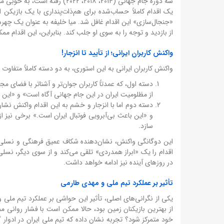
سه دوره جام جهانی (2014، ۲۰۱۸
یک اقدام کاملاً حساب‌شده برای هم‌ذات‌پنداری با یک بازیکن ا
«جنجال‌سازی» این اقدام غافل شد. میا خلیفه به عنوان یک چهره 
از بازدید و توجه را به سوی او جلب کند. بنابراین، این اقدام 
واکنش کاربران ایرانی؛ از تأیید تا انزجار!
واکنش کاربران ایرانی به این استوری، به دو دسته کاملاً متفاوت
دسته اول، که عمدتاً کاربران جوان‌تر و آشناتر با فضای م
از مظلومیت ایران در این جام جهانی آگاه است» و «این 
دسته دوم اما با انزجار و خشم به این اقدام واکنش نشا
و «این باعث بی‌آبرویی فوتبال ایران است.» برخی نیز ا
سازد.
این دوگانگی واکنش، نشان‌دهنده شکاف عمیق فرهنگی و نسلی 
اقدام را یک «ابراز همدردی» تلقی می‌کند و از سوی دیگر، نسلی 
در روزهای آینده نیز ادامه خواهد داشت.
تأثیر بر عملکرد تیم ملی و مهدی طارمی
یکی از نگرانی‌های اصلی، تأثیر این حواشی بر عملکرد تیم ملی
از بهترین بازیکنان زمین بود، حالا ممکن است با فشار روانی مض
خود متمرکز شود؟ تجربه نشان داده که تیم ملی ایران در ادوار