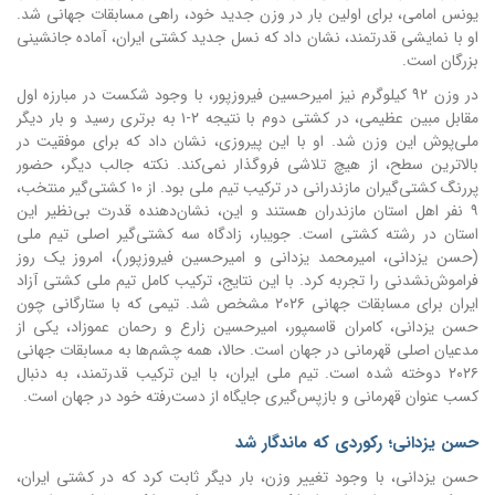
یونس امامی، برای اولین بار در وزن جدید خود، راهی مسابقات جهانی شد.
او با نمایشی قدرتمند، نشان داد که نسل جدید کشتی ایران، آماده جانشینی
بزرگان است.
در وزن ۹۲ کیلوگرم نیز امیرحسین فیروزپور، با وجود شکست در مبارزه اول
مقابل مبین عظیمی، در کشتی دوم با نتیجه ۲-۱ به برتری رسید و بار دیگر
ملی‌پوش این وزن شد. او با این پیروزی، نشان داد که برای موفقیت در
بالاترین سطح، از هیچ تلاشی فروگذار نمی‌کند. نکته جالب دیگر، حضور
پررنگ کشتی‌گیران مازندرانی در ترکیب تیم ملی بود. از ۱۰ کشتی‌گیر منتخب،
۹ نفر اهل استان مازندران هستند و این، نشان‌دهنده قدرت بی‌نظیر این
استان در رشته کشتی است. جویبار، زادگاه سه کشتی‌گیر اصلی تیم ملی
(حسن یزدانی، امیرمحمد یزدانی و امیرحسین فیروزپور)، امروز یک روز
فراموش‌نشدنی را تجربه کرد. با این نتایج، ترکیب کامل تیم ملی کشتی آزاد
ایران برای مسابقات جهانی ۲۰۲۶ مشخص شد. تیمی که با ستارگانی چون
حسن یزدانی، کامران قاسمپور، امیرحسین زارع و رحمان عموزاد، یکی از
مدعیان اصلی قهرمانی در جهان است. حالا، همه چشم‌ها به مسابقات جهانی
۲۰۲۶ دوخته شده است. تیم ملی ایران، با این ترکیب قدرتمند، به دنبال
کسب عنوان قهرمانی و بازپس‌گیری جایگاه از دست‌رفته خود در جهان است.
حسن یزدانی؛ رکوردی که ماندگار شد
حسن یزدانی، با وجود تغییر وزن، بار دیگر ثابت کرد که در کشتی ایران،