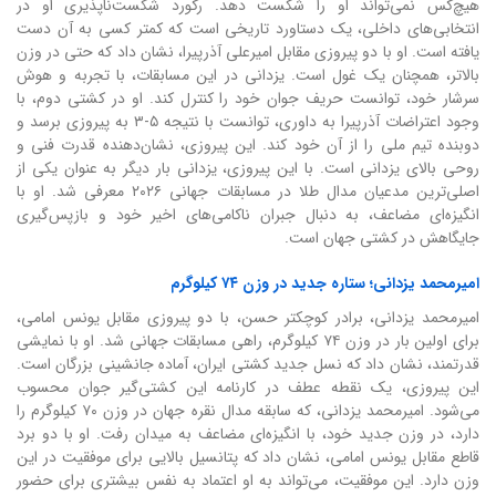
هیچ‌کس نمی‌تواند او را شکست دهد. رکورد شکست‌ناپذیری او در
انتخابی‌های داخلی، یک دستاورد تاریخی است که کمتر کسی به آن دست
یافته است. او با دو پیروزی مقابل امیرعلی آذرپیرا، نشان داد که حتی در وزن
بالاتر، همچنان یک غول است. یزدانی در این مسابقات، با تجربه و هوش
سرشار خود، توانست حریف جوان خود را کنترل کند. او در کشتی دوم، با
وجود اعتراضات آذرپیرا به داوری، توانست با نتیجه ۵-۳ به پیروزی برسد و
دوبنده تیم ملی را از آن خود کند. این پیروزی، نشان‌دهنده قدرت فنی و
روحی بالای یزدانی است. با این پیروزی، یزدانی بار دیگر به عنوان یکی از
اصلی‌ترین مدعیان مدال طلا در مسابقات جهانی ۲۰۲۶ معرفی شد. او با
انگیزه‌ای مضاعف، به دنبال جبران ناکامی‌های اخیر خود و بازپس‌گیری
جایگاهش در کشتی جهان است.
امیرمحمد یزدانی؛ ستاره جدید در وزن ۷۴ کیلوگرم
امیرمحمد یزدانی، برادر کوچکتر حسن، با دو پیروزی مقابل یونس امامی،
برای اولین بار در وزن ۷۴ کیلوگرم، راهی مسابقات جهانی شد. او با نمایشی
قدرتمند، نشان داد که نسل جدید کشتی ایران، آماده جانشینی بزرگان است.
این پیروزی، یک نقطه عطف در کارنامه این کشتی‌گیر جوان محسوب
می‌شود. امیرمحمد یزدانی، که سابقه مدال نقره جهان در وزن ۷۰ کیلوگرم را
دارد، در وزن جدید خود، با انگیزه‌ای مضاعف به میدان رفت. او با دو برد
قاطع مقابل یونس امامی، نشان داد که پتانسیل بالایی برای موفقیت در این
وزن دارد. این موفقیت، می‌تواند به او اعتماد به نفس بیشتری برای حضور