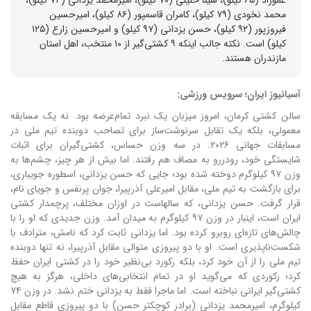
عموزاد (۶۵ کیلو)، سینا خلیلی (۷۰ کیلو)، امیرمحمد یزدانی (۷۴ کیلو)،
محمد نخودی (۷۹ کیلو)، کامران قاسمپور (۸۶ کیلو)، امیرحسین
فیروزپور (۹۲ کیلو)، حسن یزدانی (۹۷ کیلو) و امیرحسین زارع (۱۲۵
کیلو) است. نکته جالب اینکه ۹ کشتی‌گیر از ۱۰ منتخب، اهل استان
مازندران هستند.
آسیانیوز ایران؛ سرویس ورزشی:
سالن کشتی کرمان، امروز میزبان یک نبرد تمام‌عرضه بود. نه یک مسابقه
معمولی، بلکه یک تقابل سرنوشت‌ساز برای تصاحب دوبنده تیم ملی در
مسابقات جهانی ۲۰۲۶. در سه وزن حساس، کشتی‌گیران برای اثبات
شایستگی خود، رودررو به مصاف هم رفتند. اما بیش از هر چیز، چشم‌ها به
وزن ۹۷ کیلوگرم دوخته شده بود؛ جایی که حسن یزدانی، اسطوره جویباری،
برای بازگشت به تیم ملی، مقابل امیرعلی آذرپیرا، جوان پرنفس و جویای نام،
قرار گرفت. حسن یزدانی، که سالهاست در اوزان مختلف، پرچمدار کشتی
ایران است، اینبار در وزن ۹۷ کیلوگرم به میدان آمد. وزن جدیدی که او را با
چالش‌های تازه‌ای روبرو کرده بود. اما یزدانی ثابت کرد که نامش، مترادف با
شکست‌ناپذیری است. او با دو پیروزی متوالی مقابل آذرپیرا، نه تنها دوبنده
تیم ملی را از آن خود کرد، بلکه رکورد بی‌نظیر خود را در کشتی ایران حفظ
کرد؛ رکوردی که می‌گوید او در تمام انتخابی‌های داخلی، هرگز به هیچ
کشتی‌گیر ایرانی نباخته است. اما ماجرا فقط به یزدانی ختم نشد. در وزن ۷۴
کیلوگرم، امیرمحمد یزدانی (برادر کوچکتر حسن) با دو پیروزی قاطع مقابل