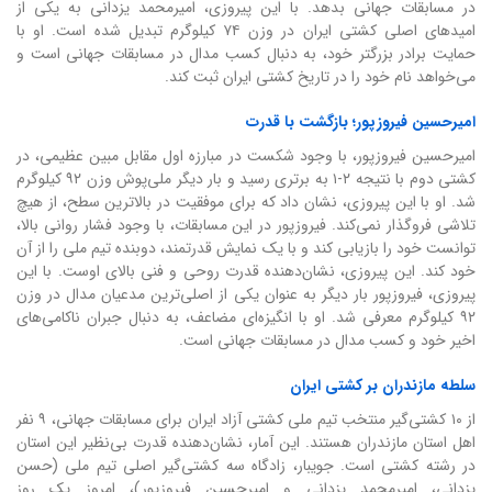
در مسابقات جهانی بدهد. با این پیروزی، امیرمحمد یزدانی به یکی از
امیدهای اصلی کشتی ایران در وزن ۷۴ کیلوگرم تبدیل شده است. او با
حمایت برادر بزرگتر خود، به دنبال کسب مدال در مسابقات جهانی است و
می‌خواهد نام خود را در تاریخ کشتی ایران ثبت کند.
امیرحسین فیروزپور؛ بازگشت با قدرت
امیرحسین فیروزپور، با وجود شکست در مبارزه اول مقابل مبین عظیمی، در
کشتی دوم با نتیجه ۲-۱ به برتری رسید و بار دیگر ملی‌پوش وزن ۹۲ کیلوگرم
شد. او با این پیروزی، نشان داد که برای موفقیت در بالاترین سطح، از هیچ
تلاشی فروگذار نمی‌کند. فیروزپور در این مسابقات، با وجود فشار روانی بالا،
توانست خود را بازیابی کند و با یک نمایش قدرتمند، دوبنده تیم ملی را از آن
خود کند. این پیروزی، نشان‌دهنده قدرت روحی و فنی بالای اوست. با این
پیروزی، فیروزپور بار دیگر به عنوان یکی از اصلی‌ترین مدعیان مدال در وزن
۹۲ کیلوگرم معرفی شد. او با انگیزه‌ای مضاعف، به دنبال جبران ناکامی‌های
اخیر خود و کسب مدال در مسابقات جهانی است.
سلطه مازندران بر کشتی ایران
از ۱۰ کشتی‌گیر منتخب تیم ملی کشتی آزاد ایران برای مسابقات جهانی، ۹ نفر
اهل استان مازندران هستند. این آمار، نشان‌دهنده قدرت بی‌نظیر این استان
در رشته کشتی است. جویبار، زادگاه سه کشتی‌گیر اصلی تیم ملی (حسن
یزدانی، امیرمحمد یزدانی و امیرحسین فیروزپور)، امروز یک روز