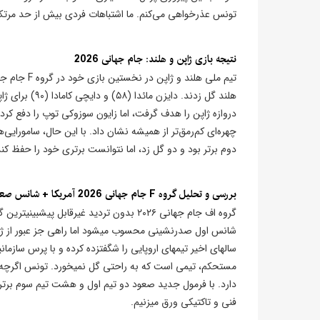
تونس عذرخواهی می‌کنم. ما اشتباهات فردی بیش از حد مرتکب شدیم.» الکساندر ایساک (
نتیجه بازی ژاپن و هلند: جام جهانی 2026
دروازه ژاپن را هدف گرفت، اما زایون سوزوکی توپ را دفع کرد.
چهره‌ای کم‌رمق‌تر از همیشه نشان داد. با این حال، سامورایی‌
دوم برتر بود و دو گل زد، اما نتوانست برتری خود را حفظ کند
بررسی و تحلیل گروه F جام جهانی 2026 آمریکا + شانس صعود تیم ها
گروه اف جام جهانی ۲۰۲۶ بدون تردید غیرقا
شانس اول صدرنشینی محسوب میشود اما راهی جز عبور از ژا
سالهای اخیر تیمهای اروپایی را شگفتزده کرده و با پرس سازمانیا
مستحکم، تیمی است که به راحتی گل نمیخورد. تونس اگرچه ا
دارد. با فرمول جدید صعود دو تیم اول و هشت تیم سوم برتر، 
فنی و تاکتیکی ورق میزنیم.