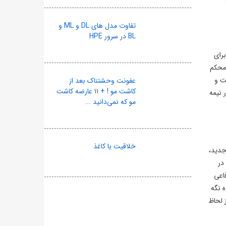
تفاوت مدل های DL و ML و
BL در سرور HPE
 در گروه F جام جهانی ۲۰۲۶ به تساوی ۲-۲ رسیدند. ویرجیل فن دایک (۵۱) و کریس سامرویل (۵۸) برای
دونیل مالن با ضربه محکم
ت و
عفونت وحشتناک بعد از
کاشت مو ! + ۱۱ عارضه کاشت
 نیمه
مو که نمی‌دانید ...
خلاقیت با کاغذ
 جدید،
در
فاعی
 نگه
 لحاظ