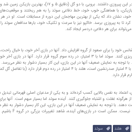
برایان بروبی و کودی خاکپو، دو ستاره بزرگ هلند، نقش کلیدی در این پیروزی داشتند. بروبی با دو گل (دقایق ۵ و ۱۷)
 داشت. این دو بازیکن، با هماهنگی خوب خود، خط دفاعی سوئد را به هم ریختند و موقعیت‌ها
ود، نشان داد که یکی از بهترین مهاجمان این دوره از مسابقات است. او در هر د
رد تا به پیروزی برسد. خاکپو نیز با سرعت و تکنیک خود، بارها مدافعان سوئد را
 می‌تواند برای هر دفاعی دردسر ایجاد کند.
با ۴ امتیاز در رده دوم گروه F قرار گرفت و شانس خود را برای صعود از گروه افزایش داد. آنها در بازی آخر خود، با خیال 
حریف خود خواهند رفت و می‌توانند برای مراحل بالاتر، برنامه‌ریزی کنند. سوئد اما با ۳ امتیاز، در رده سوم گروه قرار دارد. آنها در 
این نتیجه، حساسترین گروه جام جهانی باقی مانده است. ژاپن با ۴ امتیاز صدرنشین است، هلند با ۴ امتیاز در رده دوم قرار دارد
، اعتماد به نفس بالایی کسب کرده‌اند و به یکی از مدعیان اصلی قهرمانی تبدیل شد
 از هرگونه غفلت و اشتباه جلوگیری کنند. آینده سوئد اما بسیار مبهم است. آنها برا
ت دهند. با توجه به نمایش ضعیف آنها در این بازی، این کار بسیار دشوار به نظر م
این حال، نباید فراموش کرد که فوتبال، همیشه قابل پیش‌بینی نیست.
هلند
سوئد