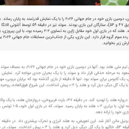
تیم ملی هلند با پیروزی 5-۱ مقابل سوئد در ورزشگاه هیوستون، دومین بازی خود در جام جهانی ۲۰۲۶ را با یک نمایش قدرتمند به پایان
بروبی با دو گل (دقایق ۵ و ۱۷)، و کودی خاکپو با دو گل (دقایق ۴۷ و ۵۴)، ستارگان این بازی بودند. سوئد نیز در دقی
امتیاز در رده دوم گروه F قرار گرفت. سوئد نیز با ۳ امتیاز، د
ورزشگاه هیوستون، امشب میزبان یک نمایش تمام‌عرضه از سوی تیم ملی هلند بود. آنها در دومین ب
آستانه صعود به مرحله حذفی قرار داد و سوئد را با یک بحران جدی مواجه کرد. نمای
شروع بازی، یک کابوس برای سوئد بود. تنها ۵ دقیقه از بازی گذشته بود که برایان ب
هلند، با یک ضربه دقیق، دروازه سوئد را باز کرد. او در دقیقه ۱۷، با یک گل دیگر، دبل کرد و هلند را ۲-۰ پیش انداخت. این شروع 
سوئد بعد از این دو گل، تلاش کرد به بازی برگردد، اما نتوانست دروازه هلند را تهدید کند. در دقیقه ۳۷، بارت فربروخن، دروازه‌
شوت ویکتور گیوکرش را مهار کرد و مانع از گلزنی سوئد شد. نیمه اول،
زی خود را ارائه دهد.