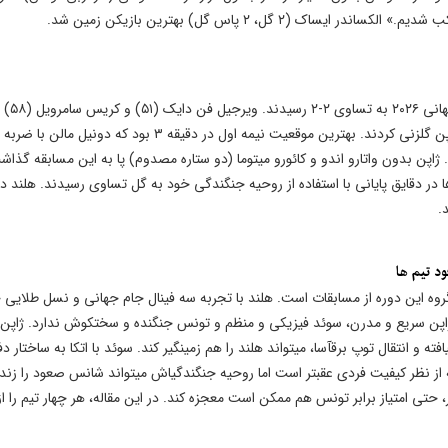
۲ گل، ۲ پاس گل) بهترین بازیکن زمین شد.
تیم ملی هلند و ژاپن در نخستین بازی خود
هلند گل زدند. دایزن مائدا (۵۸) و دایچی کامادا (۹۰) برای ژاپن گلزنی کردند. بهترین موقعیت نیمه اول در دقیقه ۳ بود که 
 ژاپن بدون واتارو اندو و کائورو میتوما (دو ستاره مصدوم) پا به این مسابقه گذاش
ها در دقایق پایانی با استفاده از روحیه جنگندگی خود به گل تساوی رسیدند. هلند در
.
بل پیشبینیترین گروه این دوره از مسابقات است. هلند با تجربه سه فینال جام جهانی و نسل طلایی
پن سریع و مدرن، سوئد فیزیکی و منظم و تونس جنگنده و سختکوش ندارد. ژاپن 
فته و انتقال توپ برقآسا، میتواند هلند را هم زمینگیر کند. سوئد با اتکا به ساختار د
ز نظر کیفیت فردی عقبتر است اما روحیه جنگندگیاش میتواند شانس صعود را زنده
حتی امتیاز برابر تونس هم ممکن است معجزه کند. در این مقاله، هر چهار تیم را از