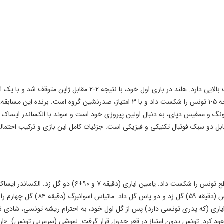
این بازی، در گروه F جام جهانی ۲۰۲۶، برای هر دو تیم اهمیت بالایی دارد. هلند در بازی اول خود، با نتیجه ۲-۲ مقابل ژاپن متوقف 
در رده دوم گروه قرار دارد. سوئد نیز در بازی اول خود، با نتیجه ۵-۱ تونس را شکست داد و با ۳ امتیاز، صدرنشین گروه است. برنده این 
ونگ و ممفیس دپای، به دنبال اولین پیروزی خود است و سوئد با الکساندر ایساک و
ابل دو سبک فوتبال تکنیکی و فیزیکی است. جزئیات کامل این بازی و ترکیب احتمال
سوئد در نخستین بازی خود در جام جهانی ۲۰۲۶ با نتیجه قاطع تونس را شکست داد. یاسین ایاری (دقیقه ۷ و ۹۰+۶) دو گل زد. الکساندر ا
(دقیقه ۳۰ و ۵۹) یک گل زد و دو پاس گل داد. ویکتور گیوکرس (دقیقه ۵۹) گل زد و دو پاس گل داد. ماتیاس اسوانبرگ (
ه ۴۳) به ثمر رساند. یاسین ایاری (که پدری تونسی دارد) پس از گل اول خود، به احترام ریشه تونسی، شادی 
با این پیروزی پرگل، ۳ امتیازی شد و به صدر گروه F صعود کرد. تونس بدون امتیاز در قعر جدول قرار گرفت. لموشی (سرمربی تونس): 