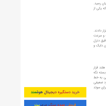
، این بازی با نتیجه 5-۱ به سود هلند به پایان رسید.
نشان داد که یکی از
ر دادند.
له و سرعت
دقیق دنزل
ن دایک و
 هلند قرار
 بسته نگه
تی به خط
رد ضعیفی
برای سوئد
خرید دستگیره دیجیتال هوشمند
فروش عمده سنگ مرمریت