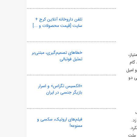
تلفن داروخانه آنلاین کرج +
سایت [قیمت محصولات و ...]
خطاهای تصمیم‌گیری، مبتنی‌بر
شد و با یک امتیاز،
تمثیل فوتبالی
مسابقه، گام
 امیل
ی دو
«الکسیس تگزاس» و اسرار
بازیگر جنسی در ایران
یساک
فیلم‌های اروتیک، سکسی و
دقیقه ۸۴) گل چهارم را زد.
ممنوعه!
نکرد.
«از ملت