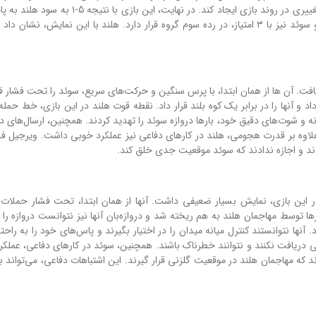
توسط آنتونی الانگا، به گل تسلی رسید، اما این گل، نتوانست تغییری در روند بازی ایجاد کند. در نهایت
هلند با این پیروزی، با ۴ امتیاز در رده دوم گروه F قرار گرفت و سوئد نیز با ۳ امتیاز، در رده سوم گروه قرار دارد. هلند با این نمایش، 
ت. آن ها از همان ابتدا، با پرس سنگین و حرکت‌های سریع، سوئد را تحت فشار قرا
د و آنها را در برابر یک کوه بلند قرار داد. نقطه قوت هلند در این بازی، خط حم
انه و شوت‌های دقیق خود، بارها دروازه سوئد را تهدید کردند. همچنین، ارسال‌های 
وه بر قدرت هجومی، هلند در کارهای دفاعی نیز عملکرد خوبی داشت. ویرجیل ف
د و اجازه ندادند که سوئد موقعیت جدی خلق کند.
 را شکست داده بود، در این بازی، نمایش بسیار ضعیفی داشت. آنها از همان ابتدا، تحت فشار حملات
رها توسط مهاجمان هلند به هم ریخته شد و دروازه‌بان آنها نیز نتوانست دروازه را
آنها نتوانستند کنترل میانه میدان را در اختیار بگیرند و پاس‌های خود را به راح
ی دریافت نکنند و نتوانند خطرناک باشند. همچنین، سوئد در کارهای دفاعی، عملک
د که مهاجمان هلند در موقعیت گلزنی قرار گیرند. این اشتباهات دفاعی، می‌تواند 