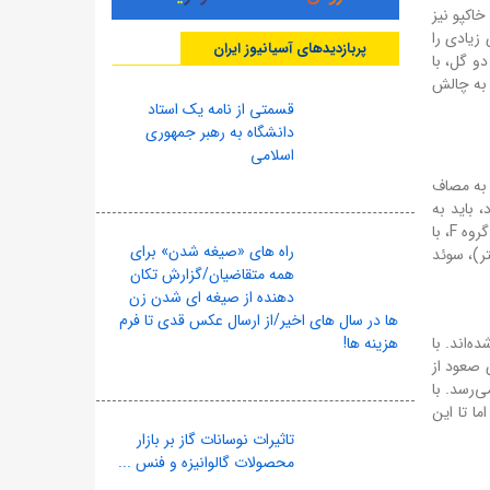
، بهترین بازیکن زمین شد و خاکپو نیز
ی زیادی را
پربازدیدهای آسیانیوز ایران
و گل، با
 به چالش
قسمتی از نامه یک استاد
دانشگاه به رهبر جمهوری
اسلامی
راحت، به مصاف
بازی آخر خود، باید به
مصاف ژاپن بروند و برای صعود، نیاز به یک پیروزی قاطع دارند. با توجه به نمایش ضعیف آنها در این بازی، این کار بسیار دشوار به نظر می‌رسد. گروه F، با
راه های «صیغه شدن» برای
 (با تفاضل گل کمتر)، سوئد
همه متقاضیان/گزارش تکان
دهنده از صیغه ای شدن زن
ها در سال های اخیر/از ارسال عکس قدی تا فرم
ه‌اند. با
هزینه ها!
ی صعود از
ی‌رسد. با
 ممکن است در بازی‌های آینده، شاهد تغییرات بزرگی در گروه F باشیم. اما تا این
تاثیرات نوسانات گاز بر بازار
محصولات گالوانیزه و فنس ...