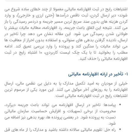
اشتباهات رایج در ثبت اظهارنامه مالیاتی معمولا از چند خطای ساده شروع می
شوند؛ دیر ارسال کردن، ثبت ناقص درآمدها (حتی ارزی و خارجی)، و وارد
کردن هزینه های بدون سند سریع ترین مسیر جریمه و دردسر رسیدگی را باز
می کنند. نتیجه این اتفاق باعث جریمه، رد اظهارنامه، مطالبه مالیات بیشتر یا
طولانی شدن رسیدگی می شود. این مقاله نشان می دهد چرا تاخیر در
ارسال، نادیده گرفتن بدهی های سنواتی، و استفاده بدون احراز از معافیت ها
می تواند مالیات را سنگین کند و پرونده را وارد بررسی عمیق کند. ادامه
مطلب را بخوانید تا با یک چک لیست کاربردی، ۱۰ اشتباه رایج در ثبت
اظهارنامه مالیاتی را حذف کنید.
۱- تأخیر در ارائه اظهارنامه مالیاتی
خیلی از مودیان به امید تکمیل مدارک یا به دلیل بی نظمی مالی، ارسال
اظهارنامه را به روزهای آخر موکول می کنند. این مورد یکی از مرسوم ترین
اشتباهات رایج در ثبت اظهارنامه مالیاتی است.
پیامدها: تاخیر در ارسال اظهارنامه می تواند باعث جریمه دیرکرد،
محرومیت از برخی تسهیلات و افزایش حساسیت سازمان مالیاتی
نسبت به پرونده شود. در بعضی پرونده ها، بهره بدهی نیز اضافه می
شود.
راه حل: تقویم مالیاتی سالانه داشته باشید و مدارک را از ماه های قبل