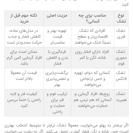
کنید:
نوع
مناسب برای چه
مزیت اصلی
نکته مهم قبل از
تشک
کسانی؟
خرید
تشک
افرادی که تشک
تهویه بهتر و
در مدل‌های ساده،
فنری
اقتصادی‌تر و سطح
قیمت
کاهش فشار و جذب
نسبتاً خنک می‌خواهند
مناسب‌تر
حرکت محدودتر است
تشک
افراد دارای فشار روی
فرم‌گیری با
ممکن است برای
مموری
شانه، لگن یا کمر
بدن و کاهش
افراد گرمایی کمی گرم
فوم
فشار
باشد
تشک
کسانی که دوام، تهویه
برگشت‌پذیری
قیمت آن معمولاً
لاتکس
و حس ارتجاعی
و تنفس‌پذیری
بالاتر است
می‌خواهند
بهتر
تشک
زوج‌ها، افراد گرمایی و
ترکیب فوم و
کیفیت فنر و لایه
هیبرید
کسانی که هم نرمی هم
فنر برای
راحتی را حتماً بررسی
حمایت می‌خواهند
حمایت و
کنید
راحتی
اگر بیشتر به پهلو می‌خوابید، معمولاً تشک نرم‌تر تا متوسط انتخاب بهتری
است؛ چون شانه و لگن فشار کمتری تحمل می‌کنند. اگر به پشت می‌خوابید،