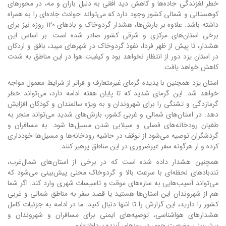
خطر لغزندگی جاده‌ها و کاهش دید افقی به دلیل باران و مه، در محورهای
کوهستانی و شمالی کشور وجود دارد که می‌تواند حوادث جاده‌ای را به همراه
داشته باشد. علاوه بر بارش‌ها، هشدار گردوخاک و بادهای ۱۲۰ روزه نیز برای
برخی استان‌های مرکزی و شرقی کشور صادر شده است. بر اساس این
هشدار، تا پیش از ظهر فردا، نفوذ گردوخاک در شهرهای میبد، بافق و اردکان
در استان یزد دور از انتظار نخواهد بود و کیفیت هوا در این مناطق به شدت
کاهش خواهد یافت.
استان یزد همچنین با پدیده گرمای غیرمتعارف و فراتر از شرایط معمول مواجه
خواهد شد. این گرمای شدید که تا پایان هفته ادامه دارد، می‌تواند خطر
گرمازدگی و تشنگی را برای شهروندان و به ویژه سالمندان و کودکان افزایش
دهد. در استان‌های شمالی و غربی کشور، بارش‌های شدید می‌تواند منجر به
طغیان رودخانه‌های فصلی و سیلابی شدن مسیل‌ها شود. به مسافران و
گردشگران توصیه می‌شود از توقف در حاشیه رودخانه‌ها و مسیل‌ها خودداری
کرده و از هرگونه سفر غیرضروری در این مناطق پرهیز کنند.
همچنین هشدار داده شده است که در برخی از استان‌های شمال‌غرب،
تندبادهای لحظه‌ای با سرعت بالا و گردوخاک محلی پیش‌بینی می‌شود که
می‌تواند آسیب‌هایی به سازه‌های موقت و تاسیسات شهری وارد کند. اگر شما
هم از شهروندان این استان‌ها هستید یا قصد سفر به مناطق شمالی و غربی
کشور را دارید، این گزارش را تا انتها دنبال کنید. ما در ادامه به جزئیات کامل
هشدارهای هواشناسی، توصیه‌های ایمنی برای مسافران و شهروندان و
پیش‌بینی وضعیت جوی در روزهای آینده پرداخته‌ایم.