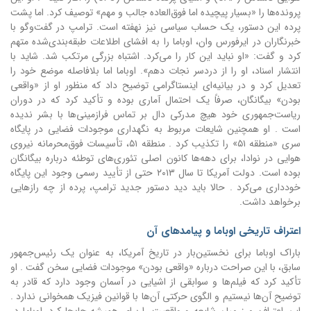
پرونده‌ها را «بسیار پیچیده اما فوق‌العاده جالب و مهم» توصیف کرد.
اما پشت
پرده این دستور، یک حساب سیاسی نیز نهفته است. ترامپ در گفت‌وگو با
خبرنگاران در ایرفورس وان، اوباما را به افشای اطلاعات طبقه‌بندی‌شده متهم
کرد و گفت: «او نباید این کار را می‌کرد. اشتباه بزرگی مرتکب شد. شاید با
انتشار اسناد، او را از دردسر نجات دهم».
اوباما اما بلافاصله موضع خود را
تعدیل کرد و در بیانیه‌ای اینستاگرامی توضیح داد که منظور او از «واقعی
بودن» بیگانگان، صرفاً یک احتمال آماری بوده و تأکید کرد که در دوران
ریاست‌جمهوری خود هیچ مدرکی دال بر تماس فرازمینی‌ها با بشر ندیده
است . او همچنین شایعات مربوط به نگهداری موجودات فضایی در پایگاه
سری «منطقه ۵۱» را تکذیب کرد .
منطقه ۵۱، تأسیسات فوق‌محرمانه نیروی
هوایی در نوادا، برای دهه‌ها کانون اصلی تئوری‌های توطئه درباره بیگانگان
بوده است. دولت آمریکا تا سال ۲۰۱۳ حتی از تأیید رسمی وجود این پایگاه
خودداری می‌کرد . حالا باید دید دستور جدید ترامپ، پرده از چه رازهایی
برخواهد داشت.
اعتراف تاریخی اوباما و پیامدهای آن
باراک اوباما برای نخستین‌بار در تاریخ آمریکا، به عنوان یک رئیس‌جمهور
سابق، با این صراحت درباره «واقعی بودن» موجودات فضایی سخن گفت . او
تأکید کرد که فیلم‌ها و سوابقی از اشیایی در آسمان وجود دارد که قادر به
توضیح آن‌ها نیستیم و الگوی حرکتی آن‌ها با قوانین فیزیک همخوانی ندارد .