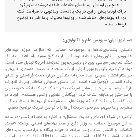
. او همچنین اوباما را به افشای اطلاعات طبقه‌بندی‌شده متهم کرد .
باراک اوباما پیش از این در یک پادکست ویدئویی با صراحت گفته
بود که ویدئوهای منتشرشده از یوفوها معتبرند و ما قادر به توضیح
آن‌ها نیستیم.
آسیانیوز ایران؛ سرویس علم و تکنولوژی:
داستان بشقاب‌پرنده‌ها و موجودات فضایی که سال‌ها سوژه فیلم‌های
هالیوودی و تئوری‌های توطئه بود، این بار به کاخ سفید راه یافته و به یک
جنگ تمام‌عیار سیاسی بین دو رئیس‌جمهور قدرتمند آمریکا تبدیل شده است.
دونالد ترامپ، رئیس‌جمهور کنونی ایالات متحده، با صدور دستوری تاریخی،
خواستار انتشار عمومی اسناد محرمانه پنتاگون درباره حیات فرازمینی و اشیای
پرنده ناشناس (یوفو) شده است .
این دستور جنجالی ساعاتی پس از اظهارات
باراک اوباما، رئیس‌جمهور سابق آمریکا، صادر شد که در یک پادکست ویدئویی
با صراحتی بی‌سابقه اعتراف کرد: «بیگانگان فضایی واقعی هستند» . اوباما در
این گفت‌وگو تأکید کرد که ویدئوهای منتشرشده از یوفوها توسط پنتاگون
معتبرند و ما نمی‌توانیم نحوه حرکت آن‌ها را با قوانین فیزیک توضیح دهیم.
ترامپ در شبکه اجتماعی «تروث سوشال» با اشاره به «علاقه گسترده» مردم
به این موضوع، خطاب به وزیر دفاع و سایر نهادهای امنیتی نوشت: «فرایند
شناسایی و انتشار اسناد دولتی مرتبط با حیات بیگانه و فرازمینی، پدیده‌های
هوایی ناشناس (UAP) و اشیای پرنده ناشناس (UFO) را آغاز کنید» . او این