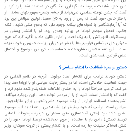
این اعتراف، مرز میان شایعه و واقعیت را برای همیشه جابجا کرد. اوباما در
عین حال، شایعات مربوط به نگهداری بیگانگان در «منطقه ۵۱» را رد کرد و
گفت که چنین توطئه عظیمی نمی‌تواند از چشم رئیس‌جمهور پنهان بماند . او
با طنز خاص خود گفت که پس از ورود به کاخ سفید، اولین سوالش این بود
که آیا آزمایشگاهی با نمونه‌های بیگانه وجود دارد که پاسخ منفی شنید . نکته
جالب، تعدیل موضع اوباما در بیانیه بعدی بود. او با انتشار پستی در
اینستاگرام، اظهاراتش را به یک احتمال آماری تقلیل داد و تأکید کرد که هیچ
مدرکی دال بر تماس فرازمینی‌ها با بشر در دوران ریاست‌جمهوری خود ندیده
است . این عقب‌نشینی نشان‌دهنده حساسیت بالای این موضوع و احتمال
نقض قوانین طبقه‌بندی است.
دستور ترامپ؛ شفافیت یا انتقام سیاسی؟
دستور دونالد ترامپ برای انتشار اسناد یوفوها، اگرچه در ظاهر اقدامی در
جهت شفافیت اطلاعاتی است، اما در بستر رقابت سیاسی او با اوباما معنا پیدا
می‌کند. ترامپ صراحتاً اوباما را به افشای اطلاعات طبقه‌بندی‌شده متهم کرد و
گفت که با انتشار اسناد، شاید او را از دردسر نجات دهد . این رویکرد دوگانه،
نشان‌دهنده استفاده ابزاری از یک موضوع علمی-تخیلی برای مقابله‌جویی
سیاسی است. ترامپ که خود پیش‌تر نیز نشانه‌هایی از علاقه به این موضوع
نشان داده بود (حتی آماده‌سازی متن سخنرانی درباره موجودات فضایی
توسط تیمش) ، این بار با استفاده از موج ایجادشده توسط اوباما، خود را در
نقش افشاگر حقیقت جا زده است. او با انتشار پستی در تروث سوشال، وزیر