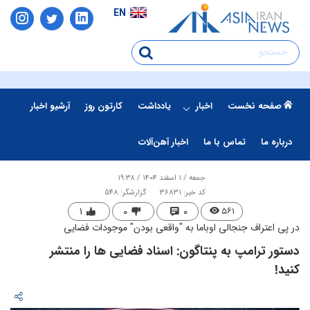
EN
صفحه نخست
اخبار
یادداشت
کارتون روز
آرشیو اخبار
درباره ما
تماس با ما
اخبار آهن‌آلات
جمعه / ۱ اسفند ۱۴۰۴ / ۱۹:۳۸
کد خبر: 36831
گزارشگر: 548
۱
۰
۰
۵۶۱
در پی اعتراف جنجالی اوباما به "واقعی بودن" موجودات فضایی
دستور ترامپ به پنتاگون: اسناد فضایی ها را منتشر
کنید!