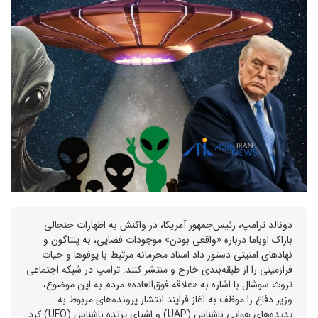
دونالد ترامپ، رئیس‌جمهور آمریکا، در واکنش به اظهارات جنجالی
باراک اوباما درباره «واقعی بودن» موجودات فضایی، به پنتاگون و
نهادهای امنیتی دستور داد اسناد محرمانه مرتبط با یوفوها و حیات
فرازمینی را از طبقه‌بندی خارج و منتشر کنند. ترامپ در شبکه اجتماعی
تروث سوشال با اشاره به «علاقه فوق‌العاده» مردم به این موضوع،
وزیر دفاع را موظف به آغاز فرایند انتشار پرونده‌های مربوط به
پدیده‌های هوایی ناشناس (UAP) و اشیای پرنده ناشناس (UFO) کرد