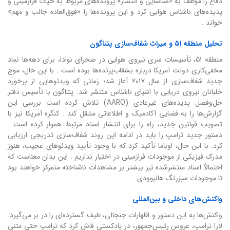
دفاع را موظف به «شناسایی و انتشار» پرونده‌های مربوط به حیات فرازمینی و
پدیده‌های ناشناس هوایی کرد و این پرونده‌ها را «فوق‌العاده جالب و مهم»
خواند .
تحلیل منطقه ۵۱ و میراث شفاف‌سازی پنتاگون
منطقه ۵۱، تأسیسات سری نیروی هوایی در صحرای نوادا، برای دهه‌ها نماد
مخفی‌کاری دولت آمریکا درباره بشقاب‌پرنده‌ها بوده است . با این حال، موج
جدید شفاف‌سازی از سال ۲۰۱۷ آغاز شد؛ زمانی که ویدئوهایی از برخورد
خلبانان نیروی دریایی با اشیای ناشناس منتشر شد. پنتاگون با تأسیس دفتر
حل‌وفصل پدیده‌های غیرعادی (AARO) تلاش کرده است بررسی این
گزارش‌ها را به فضایی آکادمیک و اطلاعاتی منتقل کند . کنگره آمریکا نیز با
تصویب قوانین جدید، راه را برای انتشار اسناد مرتبط هموار کرده است .
دستور جدید ترامپ را باید در ادامه این روند شفاف‌سازی تدریجی ارزیابی
کرد. با این حال، اوباما تأکید کرد که با وجود تأیید ویدئوهای عجیب، هنوز
مدرک فیزیکی از موجودات فرازمینی در اختیار نداریم . این بدان معناست که
احتمالاً اسناد منتشرشده نیز بیشتر بر مشاهدات ناشناخته متمرکز خواهند بود
تا موجودات سبزرنگ هالیوودی.
واکنش‌های داخلی و بین‌المللی
واکنش‌ها به این دستور و اظهارات جنجالی، طیف گسترده‌ای را در بر می‌گیرد.
لارا ترامپ، عروس رئیس‌جمهور، در پادکستی فاش کرد که ترامپ حتی متنی