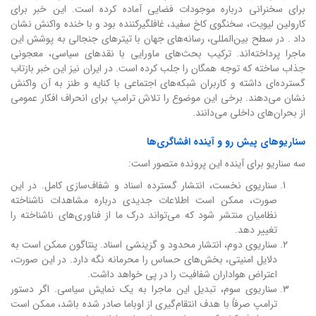
برای سخنرانی درباره موجودات فضایی آماده کرده است. این خبر برای
کارولین لیویت، سخنگوی کاخ سفید، غافلگیرکننده بود و با خنده واکنش نشان
داد . در سطح بین‌المللی، رسانه‌های جهان با تیترهای جنجالی به پوشش این
ماجرا پرداخته‌اند. ترکیب بحث‌های ماورایی با نقدهای سیاسی، معجونی
جذاب ساخته که توجه همگان را جلب کرده است. در ایران نیز این خبر بازتاب
گسترده‌ای داشته و کاربران شبکه‌های اجتماعی با کنایه و طنز به آن واکنش
نشان می‌دهند. برخی این موضوع را تلاش ترامپ برای انحراف افکار عمومی
از بحران‌های داخلی می‌دانند.
سناریوهای پیش رو و آینده افشاگری‌ها
سه سناریو برای آینده این پرونده متصور است:
سناریوی نخست، انتشار گسترده اسناد و شفاف‌سازی کامل. در این
صورت، ممکن است اطلاعات جدیدی درباره مشاهدات ناشناخته
نظامیان منتشر شود که می‌تواند درک ما از فناوری‌های ناشناخته را
تغییر دهد.
سناریوی دوم، انتشار محدود و گزینشی اسناد. پنتاگون ممکن است به
دلایل امنیتی، بخش‌های حساس را محرمانه نگه دارد. در این صورت،
اعتراض هواداران شفافیت را در پی خواهد داشت.
سناریوی سوم، تبدیل این ماجرا به یک نمایش سیاسی. اگر دستور
ترامپ صرفاً با هدف انتقام‌گیری از اوباما صادر شده باشد، ممکن است