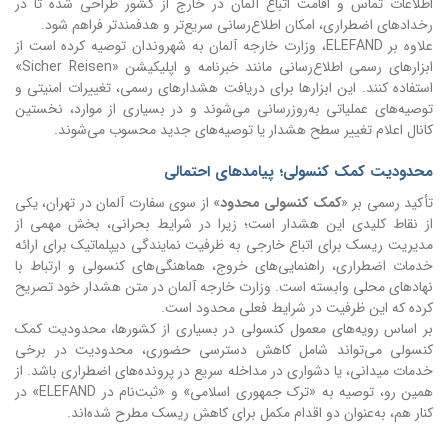
اطلاعات تماس و اقامت اتباع آلمان در خارج از کشور طراحی شده تا در
رخدادهای اضطراری، امکان اطلاع‌رسانی سریع‌تر و هدفمندتر فراهم شود.
علاوه بر ELEFAND، وزارت خارجه آلمان به شهروندان توصیه کرده است از
ابزارهای رسمی اطلاع‌رسانی مانند خبرنامه و اپلیکیشن «Sicher Reisen»
استفاده کنند. این ابزارها برای دریافت هشدارهای رسمی، تغییرات امنیتی و
توصیه‌های عملیاتی به‌روزرسانی می‌شوند و در بسیاری از موارد، نخستین
کانال اعلام تغییر سطح هشدار یا توصیه‌های جدید محسوب می‌شوند.
محدودیت کمک کنسولی؛ پیامدهای احتمالی
تأکید رسمی بر «
کمک کنسولی محدود
» از سوی سفارت آلمان در تهران، یکی
از نقاط کلیدی این هشدار است؛ زیرا در شرایط بحرانی، بخش مهمی از
مدیریت ریسک برای اتباع خارجی به ظرفیت نمایندگی دیپلماتیک برای ارائه
خدمات اضطراری، راهنمایی‌های خروج، هماهنگی‌های کنسولی و ارتباط با
نهادهای محلی وابسته است. وزارت خارجه آلمان در متن هشدار خود تصریح
کرده که این ظرفیت در شرایط فعلی محدود است.
بر اساس رویه‌های معمول کنسولی در بسیاری از کشورها، محدودیت کمک
کنسولی می‌تواند شامل کاهش دسترسی حضوری، محدودیت در برخی
خدمات میدانی، یا دشواری در مداخله سریع در پرونده‌های اضطراری باشد. از
همین رو، توصیه به «ترک
جمهوری اسلامی
» و «ثبت‌نام در ELEFAND» در
کنار هم، به‌عنوان دو اقدام مکمل برای کاهش ریسک مطرح شده‌اند.