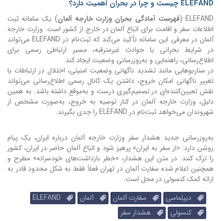
ELEFAND چیست و چرا در بحران اهمیت دارد؟
ELEFAND (
فهرست آمادگی بحران وزارت خارجه آلمان
) یک سامانه ثبت
اطلاعات سفر و اقامت برای اتباع آلمان در خارج از کشور است. وزارت خارجه
آلمان در معرفی این سامانه تأکید می‌کند که ثبت‌نام در ELEFAND می‌تواند
در شرایط بحرانی یا حوادث غیرمترقبه، مسیر ارتباطی رسمی برای
اطلاع‌رسانی، راهنمایی و به‌روزرسانی وضعیت ایجاد کند.
در سناریوهایی مانند تشدید ناگهانی وضعیت امنیتی، اختلال در ارتباطات یا
تغییر ناگهانی امکان خروج، داشتن یک کانال رسمی اطلاع‌رسانی می‌تواند
نقش تعیین‌کننده‌ای در تصمیم‌گیری درست و به‌موقع داشته باشد. به همین
دلیل، وزارت خارجه آلمان در کنار توصیه به خروج، به‌صورت مشخص از
شهروندان می‌خواهد ثبت‌نام در ELEFAND را جدی بگیرند.
به‌روزرسانی جدید هشدار سفر وزارت خارجه آلمان درباره ایران، یک پیام
روشن دارد: «از سفر به ایران» پرهیز شود و اتباع آلمانِ حاضر در ایران، کشور
را ترک کنند. در متن این هشدار، «خطر بازداشت‌های خودسرانه» مطرح و
همچنین اعلام شده سفارت آلمان در تهران فعلاً فقط به شکل محدود قادر به
ارائه کمک کنسولی در محل است.
دیپلماسی
سفارت آلمان
آلمان
ELEFAND
کنسولی
هشدار سفر