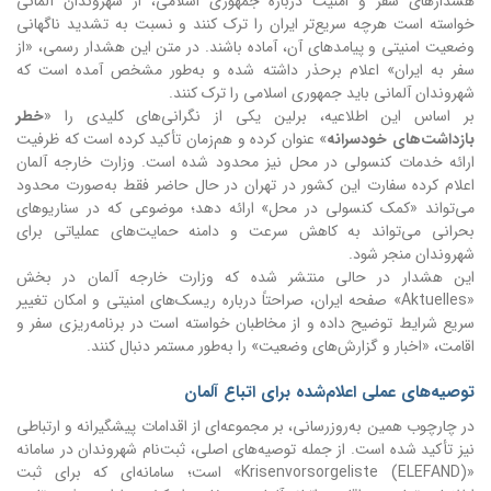
هشدارهای سفر و امنیت درباره جمهوری اسلامی، از شهروندان آلمانی
خواسته است هرچه سریع‌تر ایران را ترک کنند و نسبت به تشدید ناگهانی
وضعیت امنیتی و پیامدهای آن، آماده باشند. در متن این هشدار رسمی، «از
سفر به ایران» اعلام برحذر داشته شده و به‌طور مشخص آمده است که
شهروندان آلمانی باید جمهوری اسلامی را ترک کنند.
بر اساس این اطلاعیه، برلین یکی از نگرانی‌های کلیدی را «
خطر
بازداشت‌های خودسرانه
» عنوان کرده و هم‌زمان تأکید کرده است که ظرفیت
ارائه خدمات کنسولی در محل نیز محدود شده است. وزارت خارجه آلمان
اعلام کرده سفارت این کشور در تهران در حال حاضر فقط به‌صورت محدود
می‌تواند «کمک کنسولی در محل» ارائه دهد؛ موضوعی که در سناریوهای
بحرانی می‌تواند به کاهش سرعت و دامنه حمایت‌های عملیاتی برای
شهروندان منجر شود.
این هشدار در حالی منتشر شده که وزارت خارجه آلمان در بخش
«Aktuelles» صفحه ایران، صراحتاً درباره ریسک‌های امنیتی و امکان تغییر
سریع شرایط توضیح داده و از مخاطبان خواسته است در برنامه‌ریزی سفر و
اقامت، «اخبار و گزارش‌های وضعیت» را به‌طور مستمر دنبال کنند.
توصیه‌های عملی اعلام‌شده برای اتباع آلمان
در چارچوب همین به‌روزرسانی، بر مجموعه‌ای از اقدامات پیشگیرانه و ارتباطی
نیز تأکید شده است. از جمله توصیه‌های اصلی، ثبت‌نام شهروندان در سامانه
«Krisenvorsorgeliste (ELEFAND)» است؛ سامانه‌ای که برای ثبت