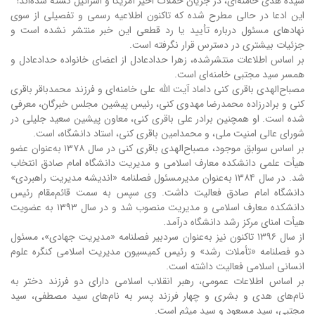
سیده هدی خامنه‌ای، در جریان حملات اخیر آمریکا و اسرائیل کشته شده‌اند!
این ادعا در حالی مطرح شده که تاکنون اطلاعیه رسمی و تفصیلی از سوی
نهادهای مسئول درباره تأیید یا رد قطعی این خبر منتشر نشده است و
جزئیات بیشتری در دسترس قرار نگرفته است.
بر اساس اطلاعات منتشرشده، زهرا حدادعادل از اعضای خانواده حدادعادل و
همسر سید مجتبی خامنه‌ای است.
مصباح‌الهدی باقری کنی داماد آیت الله علی خامنه‌ای و فرزند محمدباقر باقری
کنی و برادرزاده محمدرضا مهدوی کنی، رئیس پیشین مجلس خبرگان، معرفی
شده است. او همچنین برادر علی باقری کنی، معاون پیشین سعید جلیلی در
شورای عالی امنیت ملی، و محمدامین باقری کنی، استاد دانشگاه، است.
بر اساس سوابق موجود، مصباح‌الهدی باقری کنی در سال ۱۳۷۸ به‌عنوان عضو
هیأت علمی دانشکده معارف اسلامی و مدیریت دانشگاه امام صادق انتخاب
شد. در سال ۱۳۸۴ به‌عنوان مدیرمسئول فصلنامه «اندیشه مدیریت راهبردی»
دانشگاه امام صادق فعالیت داشت. وی سپس به سمت قائم‌مقام رئیس
دانشکده معارف اسلامی و مدیریت منصوب شد و در سال ۱۳۹۳ به عضویت
هیأت امنای مرکز رشد دانشگاه درآمد.
از سال ۱۳۹۶ تاکنون نیز به‌عنوان سردبیر فصلنامه «مدیریت جهادی»، مسئول
دو فصلنامه «تأملات رشد» و رئیس کمیسیون مدیریت اسلامی کنگره علوم
انسانی اسلامی فعالیت داشته است.
بر اساس اطلاعات عمومی، رهبر انقلاب اسلامی دارای دو فرزند دختر به
نام‌های هدی و بشری و چهار فرزند پسر به نام‌های سید مصطفی، سید
مجتبی، سید مسعود و سید میثم است.