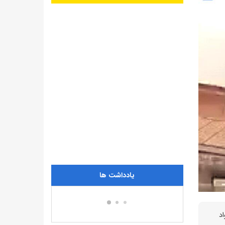
یادداشت ها
د