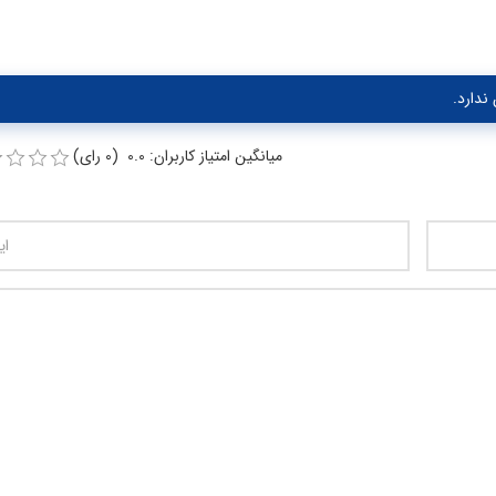
ندارد.
میانگین امتیاز کاربران: 0.0 (0 رای)
تعداد کاراکتر باقیمانده
:
00