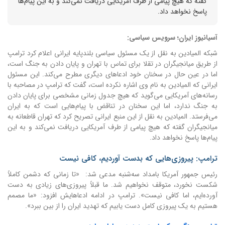
گفته که هیچ پیامی از طرف آمریکایی دریافت نمی‌کند و به این پیام‌ها
پاسخ نخواهد داد.
آسیانیوز ایران؛ سرویس سیاسی:
شبکه المیادین به نقل از یک مسئول سیاسی بلندپایه ایرانی اعلام کرد ترامپ
از طریق میانجیگران در تقلا برای تماس با تهران و پایان دادن به جنگ است،
اما در عین حال در سخنان خود ادعا‌های دیگری مطرح می‌کند.
این مسئول
ایرانی که المیادین به نام وی اشاره نکرده است، گفت که ترامپ در مصاحبه با
رسانه‌های آمریکایی می‌گوید که هیچ جدول زمانی مشخصی برای پایان دادن
به جنگ ندارد، اما این سخنان در تناقض با پیام‌هایی است که به ایران
می‌فرستد.
المیادین به نقل از این منبع ایرانی تصریح کرد که تهران قاطعانه به
میانجیگران گفته که هیچ پیامی از طرف آمریکایی دریافت نمی‌کند و به این
پیام‌ها پاسخ نخواهد داد.
ترامپ: پیروزی‌هایی که بدست آوردیم، کافی نیست
رئیس جمهور آمریکا بامداد سه‌شنبه مدعی شد: «تا زمانی که دشمن کاملاً
شکست نخورد، متوقف نخواهیم شد. ما قبلاً پیروزی‌های زیادی به دست
آورده‌ایم، اما کافی نیست».
ترامپ در ادامه ادعاهایش افزود: «ما مصمم
هستیم به یک پیروزی کامل دست یابیم که تهدید ایران را از بین ببرد».