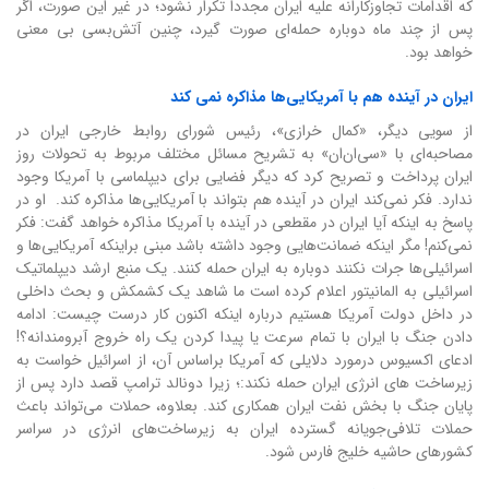
که اقدامات تجاوزکارانه علیه ایران مجدداً تکرار نشود؛ در غیر این صورت، اگر
پس از چند ماه دوباره حمله‌ای صورت گیرد، چنین آتش‌بسی بی معنی
خواهد بود.
ایران در آینده هم با آمریکایی‌ها مذاکره نمی کند
از سویی دیگر، «کمال خرازی»، رئیس شورای روابط خارجی ایران در
مصاحبه‌ای با «سی‌ان‌ان» به تشریح مسائل مختلف مربوط به تحولات روز
ایران پرداخت و تصریح کرد که دیگر فضایی برای دیپلماسی با آمریکا وجود
ندارد. فکر نمی‌کند ایران در آینده هم بتواند با آمریکایی‌ها مذاکره کند. او در
پاسخ به اینکه آیا ایران در مقطعی در آینده با آمریکا مذاکره خواهد گفت: فکر
نمی‌کنم! مگر اینکه ضمانت‌هایی وجود داشته باشد مبنی براینکه آمریکایی‌ها و
اسرائیلی‌ها جرات نکنند دوباره به ایران حمله کنند. یک منبع ارشد دیپلماتیک
اسرائیلی به المانیتور اعلام کرده است ما شاهد یک کشمکش و بحث داخلی
در داخل دولت آمریکا هستیم درباره اینکه اکنون کار درست چیست: ادامه
دادن جنگ با ایران با تمام سرعت یا پیدا کردن یک راه خروج آبرومندانه؟!
ادعای اکسیوس درمورد دلایلی که آمریکا براساس آن، از اسرائیل خواست به
زیرساخت های انرژی ایران حمله نکند:؛ زیرا دونالد ترامپ قصد دارد پس از
پایان جنگ با بخش نفت ایران همکاری کند. بعلاوه، حملات می‌تواند باعث
حملات تلافی‌جویانه گسترده ایران به زیرساخت‌های انرژی در سراسر
کشورهای حاشیه خلیج فارس شود.