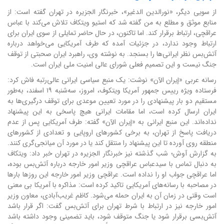
از سویی دیگر، «نورالدین الدغیر»، خبرنگار الجزیره در تهران گفته است: از
منابع موثق و مطلع به من گفته شد که استیو ویتکاف تلاش می‌کند با عباس
عراقچی، ارتباط برقرار کند. اما تاکنون، در حال حاضر تمایلی از سوی ایران برای
ارتباط وجود ندارد، در جزئیات آمده که طرف آمریکایی می‌خواهد درباره
آتش‌بس نظر ایرانی‌ها را بسنجد. به نوشته وی، راهبرد ایران صحبتی از توقف
جنگ نیست و این تصمیم فعلی شورای عالی امنیت ملی ایران است.
رسانه عربی «إیران الآن» نوشت: یک منبع سیاسی ایرانی عالی‌رتبه‌ فاش کرد:
فرستاده ویژه رییس جمهور آمریکا ویتکوف، امروز، سه‌شنبه ۱۹ اسفند، به‌طور
مستقیم دو بار پیشنهادی را در مورد تعیین موعدی برای توقف درگیری‌ها به
ایران ارسال کرده است، اما مقامات ایرانی هیچ پاسخی به این پیشنهاد
نداده‌اند. این منبع ایرانی به «إیران الآن» گفته: طرف آمریکایی پس از عدم
دریافت پاسخ از تهران، به برخی کشورهای اروپایی و تعدادی از کشورهای
منطقه روی آورده تا این پیشنهاد را منتقل کند یا در مورد آن میانجی‌گری کنند.
به گزارش آوش؛ شب گذشته نیز خبرنگار الجزیره در تهران خبر داد: ویتکاف
به دنبال تماس با سیدعباس عراقچی وزیر امور خارجه درباره آتش‌بس بوده،
اما عراقچی جواب او را نداده است. عراقچی وزیر امور خارجه این روزها بارها
در مصاحبه با رسانه‌های آمریکایی تاکید کرده است: مذاکره با آمریکا بی معنی
است وقتی در زمان آن به ایران حمله می‌شود. کاظم غریب‌آبادی، معاون وزیر
امور خارجه نیز در ارتباط با شرط تهران برای آتش‌بس گفت: اگر قرار باشد
آتش‌بسی برقرار شود یا جنگ متوقف شود، باید تضمینی وجود داشته باشد