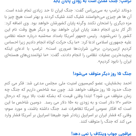
ترامپ: جنگ ممکن است به زودی پایان یابد
دونالد ترامپ به سی‌بی‌اس گفت: جنگ ایران تا حد زیادی تمام شده است.
آن ها هر چیزی می‌خواستند شلیک کنند شلیک کردند و بهتر است هیچ چیز با
مزه دیگری را امتحان نکنند وگرنه پایان کشورشان خواهد بود. وی اضافه کرد:
اگر کار بدی انجام دهند پایان ایران خواهد بود و دیگر هیچ وقت نام این
کشور را نمی‌شنوید. رئیس جمهور آمریکا بامداد سه‌شنبه درباره حمله نظامی
علیه جمهوری اسلامی ادعا کرد: «ما یک حرکت کوتاه انجام دادیم زیرا احساس
کردیم ازبین‌بردن برخی شرارت‌ها ضروری است». ترامپ با ادعای اینکه
پیچیده‌ترین عملیات نظامی را انجام دادند، گفت:‌ «ما توانمندی‌های هسته‌ای
ایران را نابود کردیم».
جنگ ۱۵ روز دیگر متوقف می‌شود!
احمد بخشایش، عضو کمیسیون امنیت ملی مجلس مدعی شد: فکر می کنم
جنگ حدود ۱۵ روز متوقف خواهد شد. چون سه شاخص داریم که جنگ چه
زمان متوقف می شود؟ ابتدا وقتی قیمت که بشکه نفت بالا برود که درحال
حاضر ۱۲۰ دلار است و به زودی به ۱۵۰ دلار می رسد. دومین شاخص ما این
است که افکار عمومی آمریکا تظاهرات ضد جنگ داشته باشند، و مورد سوم؛
وقتی که فشار ایران بر اسراییل زیادتر شود طبیعتا اسراییل بر آمریکا فشار وارد
می کند که جنگ را متوقف کنند.
عراقچی جواب ویتکاف را نمی دهد!