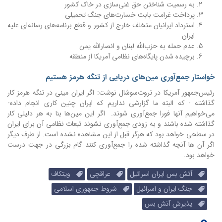
‏به رسمیت شناختن حق غنی‌سازی در خاک کشور
‏پرداخت غرامت بابت خسارت‌های جنگ تحمیلی
استرداد ایرانیان متخلف خارج از کشور ‏و قطع برنامه‌های رسانه‌ای علیه
ایران
‏عدم حمله به حزب‌الله لبنان و انصارالله یمن
‏برچیده شدن پایگاه‌های نظامی آمریکا از منطقه
خواستار جمع‌‌آوری مین‌های دریایی از تنگه هرمز هستیم
رئیس‌جمهور آمریکا در تروث‌سوشال نوشت: اگر ایران مینی در تنگه هرمز کار
گذاشته - که البته ما گزارشی نداریم که ایران چنین کاری انجام داده-
می‌خواهیم آنها فورا جمع‌آوری شوند. اگر این مین‌ها بنا به هر دلیلی کار
گذاشته شده باشند و به زودی جمع‌آوری نشوند تبعات نظامی آن برای ایران
در سطحی خواهد بود که هرگز قبل از این مشاهده نشده است. از طرف دیگر
اگر آن ها آنچه گذاشته شده را جمع‌آوری کنند گام بزرگی در جهت درست
خواهد بود.
آتش بس ایران اسرائیل
عراقچی
ویتکاف
جنگ ایران و اسرائیل
شروط جمهوری اسلامی
پذیرش آتش بس