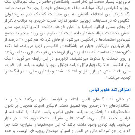
مالی یوفا بسیار سخت‌گیرانه‌تر است. باشگاه‌های حاضر در لیگ قهرمانان، لیگ
اروپا و کنفرانس لیگ موظفند سقف هزینه‌های خود را روی ۷۰ درصد درآمد
نگه دارند. این اختلاف فاحش به این معناست که یک تیم میان‌جدولی
انگلیس که در مسابقات اروپایی حضور ندارد، قدرت خریدی به مراتب بالاتر از
غول‌های سنتی ایتالیا، اسپانیا و آلمان خواهد داشت. آندریا تراورسو، مدیر
بخش تحقیقات یوفا، هشدار داده است که تداوم این روند منجر به تجمع
غیرعادی استعدادها در انگلیس می‌شود. او فاش کرد که هم‌اکنون ۴۰ درصد از
باارزش‌ترین بازیکنان جهان در باشگاه‌های انگلیسی توپ می‌زنند، اما نکته
تکان‌دهنده اینجاست که تعداد زیادی از آن‌ها حتی فرصت بازی پیدا نمی‌کنند
و روی نیمکت یا سکوها می‌نشینند. تراورسو در این رابطه می‌گوید: «لیگ
برتر انگلیس حالا یک‌چهارم کل درآمد فوتبال اروپا را تولید می‌کند. این قدرت
مالی باعث تنش در بازار نقل و انتقالات شده و پایداری مالی سایر لیگ‌ها را
تهدید می‌کند.»
اعتراض تند خاویر تباس
در حالی که لیگ‌های آلمان، ایتالیا و فرانسه تلاش می‌کنند خود را با
استانداردهای ۷۰ درصدی یوفا تطبیق دهند، لالیگای اسپانیا همچنان بر قانون
سخت‌گیرانه ۱:۱ پافشاری می‌کند. خاویر تباس، رئیس لالیگا، با انتقاد تند از
قوانین جدید انگلیسی‌ها گفت: «این مقررات باعث تورم کاذب در بازار
می‌شود. باید نهادی وجود داشته باشد که این سیستم‌ها را یکپارچه کند؛ چرا
که بازی جوانمردانه مالی در آلمان و اسپانیا موضوع پیچیده‌ای نیست و همه