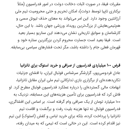
مقررات فیفا، در صورت اثبات دخالت دولت در امور فدراسیون (مثلاً
برکناری تاپیا توسط دولت)، امکان تحریم و حتی محرومیت تیم ملی
آرژانتین وجود دارد. این امر می‌تواند به معنای حذف لیونل مسی و
هم‌تیمی‌هایش از بزرگ‌ترین رویداد ورزشی جهان باشد. با این حال،
کارشناسان و سوابق تاریخی نشان می‌دهند این سناریو بسیار بعید
است. فیفا بعید است جسارت محروم کردن بزرگترین ستاره خود و
قهرمان فعلی جام را داشته باشد، مگر تحت فشارهای سیاسی بی‌سابقه.
قرض ۱۰۰ میلیاردی فدراسیون از صرافی و خرید استوک برای تانزانیا
عادل فردوسی‌پور، گزارشگر سرشناس فوتبال ایران، با افشای جزئیات
تکان‌دهنده‌ای از برگزاری بازی تدارکاتی تیم ملی ایران مقابل تانزانیا،
ابهامات مالی گسترده‌ای را درباره عملکرد فدراسیون فوتبال مطرح کرد. او
فاش کرد که فدراسیون برای تأمین هزینه‌های این مسابقه، نزدیک به
۱۰۰ میلیارد تومان از یک صرافی وام گرفته است. بر اساس این افشاگری،
فدراسیون فوتبال نه تنها هزینه بلیت رفت و برگشت و اقامت تیم
تانزانیا را پرداخت کرده، بلکه برای خرید لباس و کفش (استوک) این تیم
نیز اقدام کرده است. این در حالی است که تیمی که به میدان رفته،