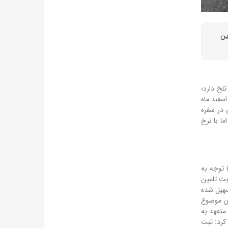
ین
لخ دارد؛
اسفند ماه
ی در سفره
ما با نرخ
 توجه به
بت تامین
سهیل شده
ین موضوع
متعهد به
 کرد: ثبت