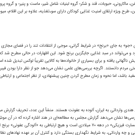
، ماکارونی، حبوبات، قند و شکر؛ گروه لبنیات شامل شیر، ماست و پنیر؛ و گروه پرو
رح ویژه ارتقای امنیت غذایی کودکان دارای سوءتغذیه، علاوه بر این اقلام، میوه
 «جو» به جای «برنج» در شرایط گرانی، موجی از انتقادات تند را در فضای مجازی ب
د و می‌تواند در سبد غذایی جایگزین برنج شود. این اظهارات در حالی مطرح شد که
یش ناگهانی یافته و برای بسیاری از خانواده‌ها به کالایی تقریباً لوکس تبدیل شده ا
تی مردم دانستند. اگرچه بررسی‌های علمی نشان می‌دهد جو از نظر دارا بودن فیبر 
ید باشد، اما نحوه و زمان مطرح کردن چنین پیشنهادی، از نظر اجتماعی و ارتباطی
ی ادعا می‌کند که ۵.۴ درصد برنج‌های هندی وارداتی به ایران، آلوده به عفونت هستند. منشأ این عدد، تحریف گزارش م
‌ها نشان می‌دهد گزارش مجلس به مطالعه‌ای در هند اشاره کرده که در آن موش
۴.۶ تا ۵.۴ درصد برنج را نابود می‌کنند. این آمار مربوط به «خسارت فیزیکی» در دهه ۷۰ میلادی است و هیچ ارتباطی به «آلودگی عفونی» 
خلی و چه وارداتی، به شرایط نگهداری بستگی دارد و کنترل آن بر عهده نهادهای نظا