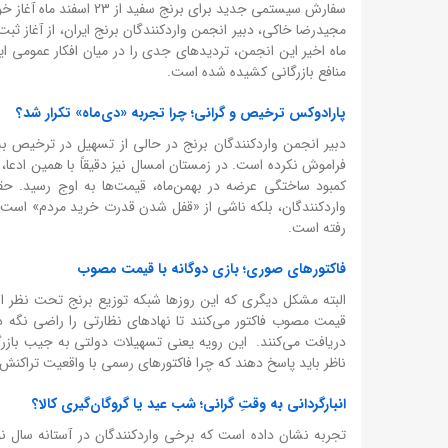
سفارش سیستمی جدید برای برنج سفید از 23 اسفند ماه آغاز خواهد شد که می‌تواند به تقویت جریان واردات و پایداری عرضه در بازار کمک کند.
مجیدرضا خاکی، دبیر انجمن واردکنندگان برنج ایران، از آغاز 
ماه اخیر این انجمن، تردیدهای جدی را در میان افکار عمومی ای
منافع بازرگانی کشیده شده است.
پارادوکس ترخیص و گرانی؛ چرا تجربه «دی‌ماه» تکرار شد؟
دبیر انجمن واردکنندگان برنج در حالی از تسهیل در ترخیص به ع
فراموش نکرده است. در زمستان امسال نیز دقیقاً با همین ادعا
کمبود ساختگی عرضه در بهمن‌ماه، قیمت‌ها به اوج رسید.
حق
واردکنندگان، بلکه ناشی از «قفل شدن قدرت خرید مردم» است بنا
رفته است.
فاکتورهای صوری؛ بازی دوگانه با قیمت مصوب
البته مشکل دیگری که این روزها شبکه توزیع برنج تحت نظر انج
قیمت مصوب فاکتور می‌کنند تا نهادهای نظارتی را راضی نگه دارند
دریافت می‌کنند.
این رویه یعنی تسهیلات دولتی به جیب بازرگان
ناظر باید پاسخ دهند که چرا فاکتورهای رسمی با واقعیت تراکن
انبارگردانی به وقتِ گرانی؛ شب عید یا گروگان‌گیری کالا؟
تجربه نشان داده است که برخی واردکنندگان در آستانه سال نو ،