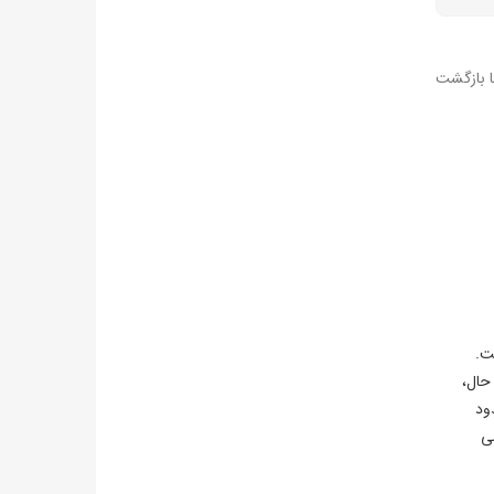
با بازگشت
ه است.
حال،
شد. حدود
می