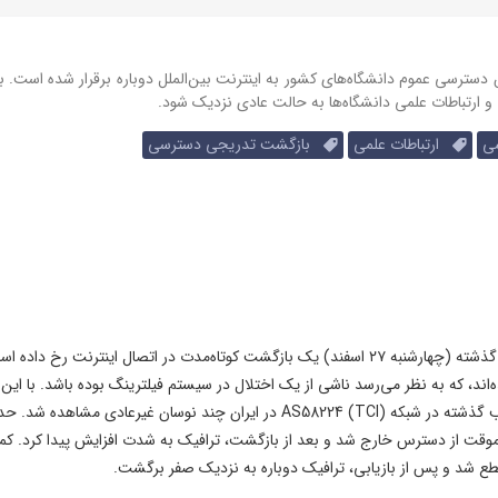
ش دسترسی عموم دانشگاه‌های کشور به اینترنت بین‌الملل دوباره برقرار شده است. 
 ارتباطات علمی دانشگاه‌ها به حالت عادی نزدیک شود.
ی
ارتباطات علمی
بازگشت تدریجی دسترسی
به گزارش نت‌بلاکس، داده‌های شبکه نشان می‌دهند که شب گذشته (چهارشنبه ۲۷ اسفند) یک بازگشت کوتاه‌مدت در اتصال اینترنت رخ داد
ه‌اند، که به نظر می‌رسد ناشی از یک اختلال در سیستم فیلترینگ بوده باشد. با این 
این بازگشت پایدار نبوده است! رادار کلودفلر نیز عنوان کرد شب گذشته در شبکه AS58224 (TCI) در ایران چند نوسان غیرعادی مشاهده 
خش بزرگی از فضای IPv4 (حدود ۷۴٪) بطور موقت از دسترس خارج شد و بعد از بازگشت، ترافیک به ‌شدت افزایش پیدا کرد. ک