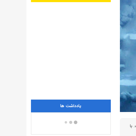
یادداشت ها
 با