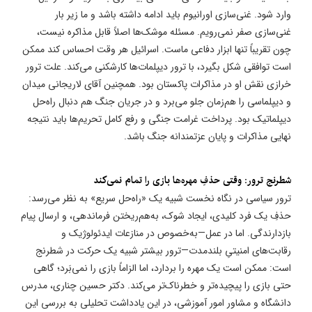
وارد شود. غنی‌سازی اورانیوم باید ادامه داشته باشد و ما زیر بار
غنی‌سازی صفر نمی‌رویم. مسئله موشک‌ها اصلاً قابل مذاکره نیست،
چون تقریباً تنها ابزار دفاعی ماست. اسرائیل هر وقت احساس کند ممکن
است توافقی شکل بگیرد، با ترور دیپلمات‌ها کارشکنی می‌کند. علت ترور
خرازی نقش او در مذاکرات پاکستان بود. همچنین آقای لاریجانی میدان
و دیپلماسی را هم‌زمان جلو می‌برد و در جریان جنگ هم دنبال راه‌حل
دیپلماتیک بود. پرداخت غرامت جنگی و رفع کامل تحریم‌ها باید نتیجه
نهایی مذاکرات و پایان عزتمندانه جنگ باشد.
​شطرنج ترور: وقتی حذفِ مهره‌ها بازی را تمام نمی‌کند
ترور سیاسی در نگاه نخست شبیه یک «راه‌حل سریع» به نظر می‌رسد:
حذفِ یک فرد کلیدی، ایجاد شوک، به‌هم‌ریختن فرماندهی، و ارسال پیام
بازدارندگی. اما در عمل—به‌خصوص در منازعات ایدئولوژیک و
رقابت‌های امنیتیِ بلندمدت—ترور بیشتر شبیه یک حرکت در شطرنج
است: ممکن است یک مهره را بردارد، اما الزاماً بازی را نمی‌بَرد؛ گاهی
حتی بازی را پیچیده‌تر و خطرناک‌تر می‌کند. دکتر حسین چناری، مدرس
دانشگاه و مشاور امور آموزشی، در این یادداشت تحلیلی به بررسی این