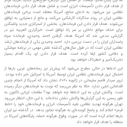
اما این پایان ماجرا نیست. بر اساس این گزارش، طرح‌های جدید آمریکا فراتر
از هدف قرار دادن تأسیسات انرژی است و شامل هدف قرار دادن فرماندهان
نظامی نیز می‌شود. به ادعای منابع، آمریکا معتقد است برخی فرماندهان
نظامی ایران در روند مذاکرات کارشکنی می‌کنند و مانع از دستیابی به توافق
می‌شوند. هدف قرار دادن این فرماندهان، بخشی از استراتژی جدید واشنگتن
برای حذف موانع داخلی بر سر راه توافق است. خبرگزاری العربیه نیز در
گزارشی مدعی شد که آمریکا هدف گرفتن احمد وحیدي، فرمانده سپاه
پاسداران ایران را در دست بررسی دارد. احمد وحیدی یکی از فرماندهان ارشد
نظامی ایران است که در طول سال‌های گذشته نقش مهمی در برنامه موشکی
و دفاعی کشور ایفا کرده است. هدف قرار دادن او، یک اقدام بسیار
تحریک‌آمیز و خطرناک خواهد بود.
این ادعاها در حالی مطرح می‌شود که پیش‌تر نیز رسانه‌های غربی بارها از
احتمال ترور فرماندهان نظامی ایران توسط آمریکا یا اسرائیل خبر داده بودند.
ترور سردار قاسم سلیمانی در ژانویه ۲۰۲۰، نشان داد که آمریکا از انجام چنین
اقداماتی ابایی ندارد. حالا به نظر می‌رسد که نوبت به فرماندهان دیگر رسیده
است. واکنش ایران به این ادعاها چه خواهد بود؟ مقامات ایرانی تاکنون به
طور رسمی به این گزارش‌ها واکنش نشان نداده‌اند. با این حال، انتظار می‌رود
تهران هرگونه تهدید نظامی علیه تأسیسات انرژی و فرماندهان خود را «خط
قرمز» اعلام کند و پاسخ کوبنده‌ای به هرگونه تجاوز بدهد. در گذشته نیز ایران
بارها اعلام کرده است که در صورت وقوع هرگونه حمله، پایگاه‌های آمریکا در
منطقه را هدف قرار خواهد داد.