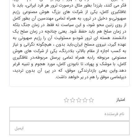
فکر می کنند، بلرزد! بطور مثال درصورت ترور هر فرد ایرانی، باید با
غافلکیری کامل، یکی از شرکت های بزرگ هوش مصنوعی رژیم
صهیونی،و دخیل در ترور، به همراه تمامی مهندسین آن بطور کامل
از روی زنین محو شود، و این سیاست نه فقط در زمان جنگ بلکه
در زمان صلخ هم باید حفظ شود. یعنی چنانچه در زمان صلح یک
دانشمند هسته ای ترور شود،و مسئولیت آن را رژیم صهیونی به
عهده گیرد، نیروی مسلح ایران،باید بدون ، هیچگونه نگرانی و نیاز
به کسب اجازه از مقام بالاتر، بلادرنگ، یکی از شرکت های هوش
مصنوعی مربوطه را،به همراه تمامی پرسنل مربوطه،در غافلگیری
کامل، با موشک و پهپاد، تا نابودی کامل، مورد هجوم و تنبیه قرغر
دهد.واین یعنی بازدارندگی موفق، که در پی آن بدون تردید،
دیپلماسی موفق را هم در یر خواهد داشت.
امتیاز