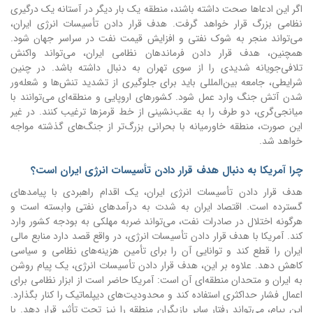
اگر این ادعاها صحت داشته باشند، منطقه یک بار دیگر در آستانه یک درگیری
نظامی بزرگ قرار خواهد گرفت. هدف قرار دادن تأسیسات انرژی ایران،
می‌تواند منجر به شوک نفتی و افزایش قیمت نفت در سراسر جهان شود.
همچنین، هدف قرار دادن فرماندهان نظامی ایران، می‌تواند واکنش
تلافی‌جویانه شدیدی را از سوی تهران به دنبال داشته باشد. در چنین
شرایطی، جامعه بین‌المللی باید برای جلوگیری از تشدید تنش‌ها و شعله‌ور
شدن آتش جنگ وارد عمل شود. کشورهای اروپایی و منطقه‌ای می‌توانند با
میانجی‌گری، دو طرف را به عقب‌نشینی از خط قرمزها ترغیب کنند. در غیر
این صورت، منطقه خاورمیانه با بحرانی بزرگ‌تر از جنگ‌های گذشته مواجه
خواهد شد.
چرا آمریکا به دنبال هدف قرار دادن تأسیسات انرژی ایران است؟
هدف قرار دادن تأسیسات انرژی ایران، یک اقدام راهبردی با پیامدهای
گسترده است. اقتصاد ایران به شدت به درآمدهای نفتی وابسته است و
هرگونه اختلال در صادرات نفت، می‌تواند ضربه مهلکی به بودجه کشور وارد
کند. آمریکا با هدف قرار دادن تأسیسات انرژی، در واقع قصد دارد منابع مالی
ایران را قطع کند و توانایی آن را برای تأمین هزینه‌های نظامی و سیاسی
کاهش دهد. علاوه بر این، هدف قرار دادن تأسیسات انرژی، یک پیام روشن
به ایران و متحدان منطقه‌ای آن است: آمریکا حاضر است از ابزار نظامی برای
اعمال فشار حداکثری استفاده کند و محدودیت‌های دیپلماتیک را کنار بگذارد.
این پیام، می‌تواند رفتار سایر بازیگران منطقه را نیز تحت تأثیر قرار دهد. با