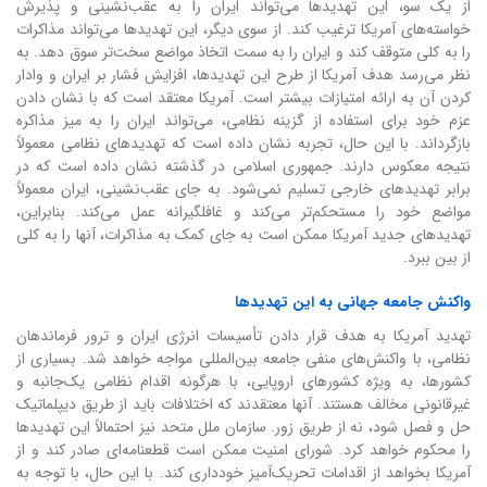
از یک سو، این تهدیدها می‌تواند ایران را به عقب‌نشینی و پذیرش
خواسته‌های آمریکا ترغیب کند. از سوی دیگر، این تهدیدها می‌تواند مذاکرات
را به کلی متوقف کند و ایران را به سمت اتخاذ مواضع سخت‌تر سوق دهد. به
نظر می‌رسد هدف آمریکا از طرح این تهدیدها، افزایش فشار بر ایران و وادار
کردن آن به ارائه امتیازات بیشتر است. آمریکا معتقد است که با نشان دادن
عزم خود برای استفاده از گزینه نظامی، می‌تواند ایران را به میز مذاکره
بازگرداند. با این حال، تجربه نشان داده است که تهدیدهای نظامی معمولاً
نتیجه معکوس دارند. جمهوری اسلامی در گذشته نشان داده است که در
برابر تهدیدهای خارجی تسلیم نمی‌شود. به جای عقب‌نشینی، ایران معمولاً
مواضع خود را مستحکم‌تر می‌کند و غافلگیرانه عمل می‌کند. بنابراین،
تهدیدهای جدید آمریکا ممکن است به جای کمک به مذاکرات، آنها را به کلی
از بین ببرد.
واکنش جامعه جهانی به این تهدیدها
تهدید آمریکا به هدف قرار دادن تأسیسات انرژی ایران و ترور فرماندهان
نظامی، با واکنش‌های منفی جامعه بین‌المللی مواجه خواهد شد. بسیاری از
کشورها، به ویژه کشورهای اروپایی، با هرگونه اقدام نظامی یک‌جانبه و
غیرقانونی مخالف هستند. آنها معتقدند که اختلافات باید از طریق دیپلماتیک
حل و فصل شود، نه از طریق زور. سازمان ملل متحد نیز احتمالاً این تهدیدها
را محکوم خواهد کرد. شورای امنیت ممکن است قطعنامه‌ای صادر کند و از
آمریکا بخواهد از اقدامات تحریک‌آمیز خودداری کند. با این حال، با توجه به