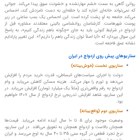
روانی گاهی به سمت خشم مهارنشده و خشونت سوق پیدا می‌کند. جوانی
که نمی‌تواند خانه‌ای اجاره کند یا حلقه‌ای به دست نامزدش کند، احساس
می‌کند جامعه به او پشت کرده است. این احساس یک بمب ساعتی در زیر
پوست شهرهاست. کارشناسان روانشناسی بالینی معتقدند مشاوره قبل از
ازدواج در شرایط کنونی باید به جای «چگونه باهم زندگی کنیم»، به پاسخ
این سوال بپردازد که «آیا اصلاً توان زندگی باهم را داریم؟». این تغییر پارادایم
نشانه عمق فاجعه است.
سناریوهای پیش روی ازدواج در ایران
سناریوی نخست (خوش‌بینانه)
دولت با اجرای سیاست‌های انبساطی، قدرت خرید مردم را افزایش
می‌دهد و تورم را مهار می‌کند. هزینه مسکن کاهش می‌یابد و وام
ازدواج به رقم واقعی‌تری (مثلاً یک میلیارد تومان) افزایش می‌یابد. در
این سناریو، شاهد افزایش تدریجی نرخ ازدواج از سال ۱۴۰۷ خواهیم
بود.
سناریوی دوم (واقع‌بینانه)
وضعیت موجود برای ۵ تا ۱۰ سال آینده ادامه می‌یابد. قیمت‌ها
همچنان بالاست و ازدواج همچنان به تعویق می‌افتد. در این سناریو،
نرخ تجرد قطعی در گروه سنی ۳۵ تا ۴۰ سال به اوج می‌رسد و ایران
وارد بحران واقعی جمعیتی می‌شود.