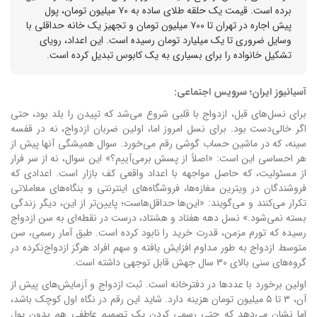
برده است. قیمت یک حلقه طلای ساده به ۷۰ میلیون تومان، پول
پیش اجاره در تهران تا ۷۰۰ میلیون تومان و تجهیز یک خانه حداقلی با
وسایل ضروری تا یک میلیارد تومان رسیده است. این اعداد، رویای
تشکیل خانواده را برای بسیاری به یک کابوس تبدیل کرده است.
آسیانیوز ایران؛ سرویس اجتماعی:
برای نسل‌های قبل، ازدواج با قلبی شروع می‌شد که تپیدن را بلد بود، حتی
اگر خالی‌دست بود. برای نسل امروز اما، اولین ضربان ازدواج، نه در قفسه
سینه، که در ماشین حساب گوشی رقم می‌خورد. سوال همیشگی آنها پیش از
هر احساسی این است: «اصلاً از پسش برمی‌آییم؟»
این سوال، نه از سر فرار
از مسئولیت، که حاصل مواجهه با اعداد واقعی کف بازار است. اعدادی که
فروشندگان در ویترین مغازه‌ها، فروشگاه‌های اینترنتی و بنگاه‌های معاملاتی
تکرار می‌کنند و می‌گویند: «این‌ها حداقل‌هاست؛ پایین‌تر از این، دیگر زندگی
بسته نمی‌شود.»
نسل دهه هفتاد و هشتاد، درست در نقطه‌ای به سن ازدواج
رسیده که تورم مزمن، قدرت خرید را نابود کرده است. طبق آمار رسمی، سن
متوسط ازدواج به طور مداوم افزایش یافته و سهم افراد هرگز ازدواج‌نکرده در
گروه‌های سنی بالای ۳۰ سال جهش قابل توجهی داشته است.
اولین برخورد با عددها در دفترخانه است. ثبت ازدواج و آزمایش‌های پیش از
آن، ۳ تا ۵ میلیون تومان هزینه دارد. شاید این رقم در نگاه اول کوچک باشد،
اما نشان می‌دهد که حتی رسمی کردن یک تصمیم عاطفی هم بدون پول