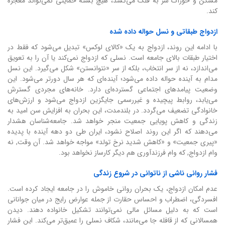
مسکن و خوراک سر به فلک می‌کشد، هیچ بسته حمایتی نمی‌تواند معجزه
کند.
ازدواج طبقاتی و نسل حواله داده شده
با ادامه این روند، ازدواج به یک «کالای لوکس» تبدیل می‌شود که فقط در
اختیار طبقات بالای جامعه است. نسلی که ازدواج نمی‌کند یا آن را به تعویق
می‌اندازد، نه از سر انتخاب، بلکه از سر «نتوانستن» شکل می‌گیرد. این نسل
مدام به آینده حواله داده می‌شود؛ آینده‌ای که هر سال دورتر می‌شود. این
وضعیت پیامدهای اجتماعی گسترده‌ای دارد. خانه‌های مجردی گسترش
می‌یابد، روابط پیچیده و غیررسمی جایگزین ازدواج می‌شود و ارزش‌های
خانوادگی تضعیف می‌گردد. در بلندمدت، این بحران به افزایش سن امید به
زندگی و کاهش پویایی جمعیت منجر خواهد شد. جامعه‌شناسان هشدار
می‌دهند که اگر این روند اصلاح نشود، ایران طی دو دهه آینده با پدیده
«پیری جمعیت» و «کاهش شدید نرخ تولد» مواجه خواهد شد. آن وقت, نه
وام ازدواج, که وام فرزندآوری هم دیگر کارساز نخواهد بود.
فشار روانی ناشی از ناتوانی در شروع زندگی
عدم امکان ازدواج، یک بحران روانی خاموش را در جامعه ایجاد کرده است.
افسردگی، اضطراب و احساس حقارت از جمله عوارض رایج در میان جوانانی
است که به دلیل مسائل مالی نمی‌توانند تشکیل خانواده دهند. دیدن
همسالانی که از قافله جا می‌مانند، شکاف نسلی را عمیق‌تر می‌کند. این فشار