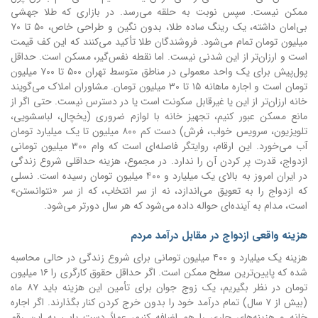
ممکن نیست.
سپس نوبت به حلقه می‌رسد. در بازاری که طلا جهشی
بی‌امان داشته، یک رینگ ساده طلا، بدون نگین و طراحی خاص، ۵۰ تا ۷۰
میلیون تومان تمام می‌شود. فروشندگان طلا تأکید می‌کنند که این کف قیمت
است و ارزان‌تر از این شدنی نیست.
اما نقطه نفس‌گیر، مسکن است. حداقل
پول‌پیش برای یک واحد معمولی در مناطق متوسط تهران ۵۰۰ تا ۷۰۰ میلیون
تومان است و اجاره ماهانه ۱۵ تا ۳۰ میلیون تومان. مشاوران املاک می‌گویند
خانه ارزان‌تر از این یا غیرقابل سکونت است یا در دسترس نیست.
حتی اگر از
مانع مسکن عبور کنیم، تجهیز خانه با لوازم ضروری (یخچال، لباسشویی،
تلویزیون، سرویس خواب، فرش) دست کم ۸۰۰ میلیون تا یک میلیارد تومان
آب می‌خورد. این ارقام، روایتگر فاصله‌ای است که وام ۳۰۰ میلیون تومانی
ازدواج، قدرت پر کردن آن را ندارد.
در مجموع، هزینه حداقلی شروع زندگی
در ایران امروز به بالای یک میلیارد و ۴۰۰ میلیون تومان رسیده است. نسلی
که ازدواج را به تعویق می‌اندازد، نه از سر انتخاب، که از سر «نتوانستن»
است، مدام به آینده‌ای حواله داده می‌شود که هر سال دورتر می‌شود.
هزینه واقعی ازدواج در مقابل درآمد مردم
هزینه یک میلیارد و ۴۰۰ میلیون تومانی برای شروع زندگی در حالی محاسبه
شده که پایین‌ترین سطح ممکن است. اگر حداقل حقوق کارگری را ۱۶ میلیون
تومان در نظر بگیریم، یک زوج جوان برای تأمین این هزینه باید ۸۷ ماه
(بیش از ۷ سال) تمام درآمد خود را بدون خرج کردن کنار بگذارند. اگر اجاره
خانه و هزینه‌های جاری را هم اضافه کنیم، عملاً دست یابی به این رقم