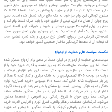
غیرممکن می‌شود. وام ۳۰۰ میلیون تومانی ازدواج که مهم‌ترین منبع تأمین
مالی است، تنها ۲۱ درصد از این هزینه را پوشش می‌دهد. اقساط ۲۵ تا ۳۰
میلیون تومانی این وام نیز خود به یک مانع بزرگ تبدیل شده است. یعنی
زوج جوان از همان ماه اول، نیمی از حقوق خود را باید صرف قسط وام کند و
مابقی را برای اجاره ۳۰ میلیون تومانی و خورد و خوراک. این فاصله عمیق
عددی، صرفاً یک آمار نیست؛ یک بحران وجودی برای نسل جوان است.
نتیجه‌اش افزایش سن ازدواج، کاهش نرخ باروری و رشد تجرد قطعی است
که تبعات آن تا دهه‌ها گریبانگیر ساختار جمعیتی کشور خواهد بود.
شکست سیاست‌های حمایت از ازدواج
سیاست‌های حمایت از ازدواج در ایران عمدتاً بر محور وام ازدواج متمرکز شده
است. اما این سیاست سال‌هاست که به روز نشده و قدرت خرید خود را از
دست داده است. در سال‌های اخیر، حتی سقف این وام افزایش نیافته و
دولت در بودجه ۱۴۰۵ تصمیم‌گیری را به بانک مرکزی واگذار کرده تا عملاً از
زیر بار مسئولیت شانه خالی کند. بسته ۳۰۰ میلیونی «خرید اعتباری» لوازم
خانگی که به تازگی رونمایی شده، نیز مشکل را حل نمی‌کند. این بسته اگرچه
فشار اولیه را کم می‌کند، اما اقساط آن به بار مالی سنگین ماهانه اضافه
می‌کند. عملاً زوج جوان با شروع زندگی، زیر انبوهی از قسط‌ها مدفون
می‌شود. کارشناسان معتقدند راهکار واقعی، کنترل تورم و افزایش قدرت خرید
مردم است، نه دادن وام‌های کوچک با اقساط سنگین. تا زمانی که هزینه