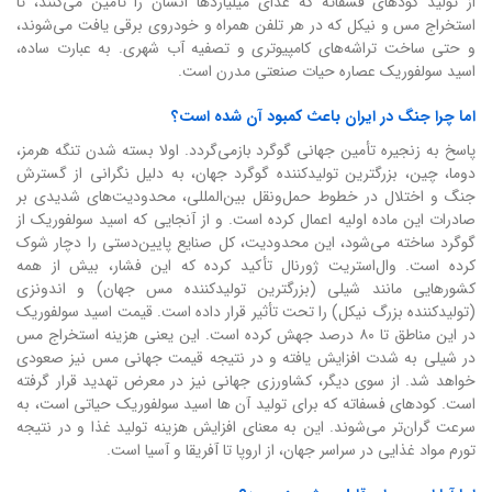
از تولید کودهای فسفاته که غذای میلیاردها انسان را تأمین می‌کنند، تا
استخراج مس و نیکل که در هر تلفن همراه و خودروی برقی یافت می‌شوند،
و حتی ساخت تراشه‌های کامپیوتری و تصفیه آب شهری. به عبارت ساده،
اسید سولفوریک عصاره حیات صنعتی مدرن است.
اما چرا جنگ در ایران باعث کمبود آن شده است؟
پاسخ به زنجیره تأمین جهانی گوگرد بازمی‌گردد. اولا بسته شدن تنگه هرمز،
دوما، چین، بزرگترین تولیدکننده گوگرد جهان، به دلیل نگرانی از گسترش
جنگ و اختلال در خطوط حمل‌ونقل بین‌المللی، محدودیت‌های شدیدی بر
صادرات این ماده اولیه اعمال کرده است. و از آنجایی که اسید سولفوریک از
گوگرد ساخته می‌شود، این محدودیت، کل صنایع پایین‌دستی را دچار شوک
کرده است. وال‌استریت ژورنال تأکید کرده که این فشار، بیش از همه
کشورهایی مانند شیلی (بزرگترین تولیدکننده مس جهان) و اندونزی
(تولیدکننده بزرگ نیکل) را تحت تأثیر قرار داده است. قیمت اسید سولفوریک
در این مناطق تا ۸۰ درصد جهش کرده است. این یعنی هزینه استخراج مس
در شیلی به شدت افزایش یافته و در نتیجه قیمت جهانی مس نیز صعودی
خواهد شد. از سوی دیگر، کشاورزی جهانی نیز در معرض تهدید قرار گرفته
است. کودهای فسفاته که برای تولید آن ها اسید سولفوریک حیاتی است، به
سرعت گران‌تر می‌شوند. این به معنای افزایش هزینه تولید غذا و در نتیجه
تورم مواد غذایی در سراسر جهان، از اروپا تا آفریقا و آسیا است.