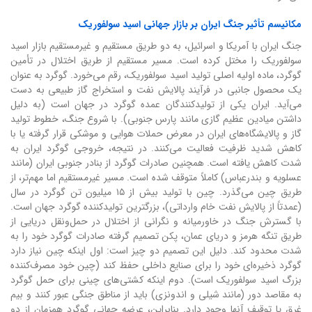
مکانیسم تأثیر جنگ ایران بر بازار جهانی اسید سولفوریک
جنگ ایران با آمریکا و اسرائیل، به دو طریق مستقیم و غیرمستقیم بازار اسید
سولفوریک را مختل کرده است. مسیر مستقیم از طریق اختلال در تأمین
گوگرد، ماده اولیه اصلی تولید اسید سولفوریک، رقم می‌خورد. گوگرد به عنوان
یک محصول جانبی در فرآیند پالایش نفت و استخراج گاز طبیعی به دست
می‌آید. ایران یکی از تولیدکنندگان عمده گوگرد در جهان است (به دلیل
داشتن میادین عظیم گازی مانند پارس جنوبی). با شروع جنگ، خطوط تولید
گاز و پالایشگاه‌های ایران در معرض حملات هوایی و موشکی قرار گرفته یا با
کاهش شدید ظرفیت فعالیت می‌کنند. در نتیجه، خروجی گوگرد ایران به
شدت کاهش یافته است. همچنین صادرات گوگرد از بنادر جنوبی ایران (مانند
عسلویه و بندرعباس) کاملاً متوقف شده است. مسیر غیرمستقیم اما مهم‌تر، از
طریق چین می‌گذرد. چین با تولید بیش از ۱۵ میلیون تن گوگرد در سال
(عمدتاً از پالایش نفت خام وارداتی)، بزرگترین تولیدکننده گوگرد جهان است.
با گسترش جنگ در خاورمیانه و نگرانی از اختلال در حمل‌ونقل دریایی از
طریق تنگه هرمز و دریای عمان، پکن تصمیم گرفته صادرات گوگرد خود را به
شدت محدود کند. دلیل این تصمیم دو چیز است: اول اینکه چین نیاز دارد
گوگرد ذخیره‌ای خود را برای صنایع داخلی حفظ کند (چین خود مصرف‌کننده
بزرگ اسید سولفوریک است). دوم اینکه کشتی‌های چینی برای حمل گوگرد
به مقاصد دور (مانند شیلی و اندونزی) باید از مناطق جنگی عبور کنند و بیم
غرق یا توقیف آنها وجود دارد. بنابراین، عرضه جهانی گوگرد همزمان از دو