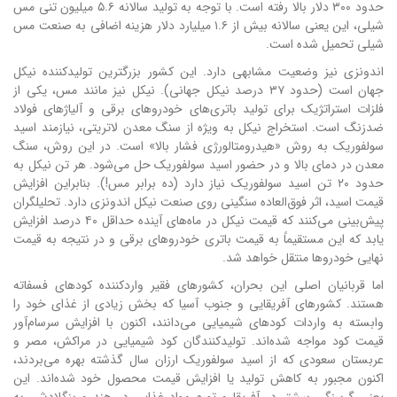
حدود ۳۰۰ دلار بالا رفته است. با توجه به تولید سالانه ۵.۶ میلیون تنی مس
شیلی، این یعنی سالانه بیش از ۱.۶ میلیارد دلار هزینه اضافی به صنعت مس
شیلی تحمیل شده است.
اندونزی نیز وضعیت مشابهی دارد. این کشور بزرگترین تولیدکننده نیکل
جهان است (حدود ۳۷ درصد نیکل جهانی). نیکل نیز مانند مس، یکی از
فلزات استراتژیک برای تولید باتری‌های خودروهای برقی و آلیاژهای فولاد
ضدزنگ است. استخراج نیکل به ویژه از سنگ معدن لاتریتی، نیازمند اسید
سولفوریک به روش «هیدرومتالورژی فشار بالا» است. در این روش، سنگ
معدن در دمای بالا و در حضور اسید سولفوریک حل می‌شود. هر تن نیکل به
حدود ۲۰ تن اسید سولفوریک نیاز دارد (ده برابر مس!). بنابراین افزایش
قیمت اسید، اثر فوق‌العاده سنگینی روی صنعت نیکل اندونزی دارد. تحلیلگران
پیش‌بینی می‌کنند که قیمت نیکل در ماه‌های آینده حداقل ۴۰ درصد افزایش
یابد که این مستقیماً به قیمت باتری خودروهای برقی و در نتیجه به قیمت
نهایی خودروها منتقل خواهد شد.
اما قربانیان اصلی این بحران، کشورهای فقیر واردکننده کودهای فسفاته
هستند. کشورهای آفریقایی و جنوب آسیا که بخش زیادی از غذای خود را
وابسته به واردات کودهای شیمیایی می‌دانند، اکنون با افزایش سرسام‌آور
قیمت کود مواجه شده‌اند. تولیدکنندگان کود شیمیایی در مراکش، مصر و
عربستان سعودی که از اسید سولفوریک ارزان سال گذشته بهره می‌بردند،
اکنون مجبور به کاهش تولید یا افزایش قیمت محصول خود شده‌اند. این
یعنی گرسنگی بیشتر در آفریقا و تورم مواد غذایی در هند و بنگلادش. به