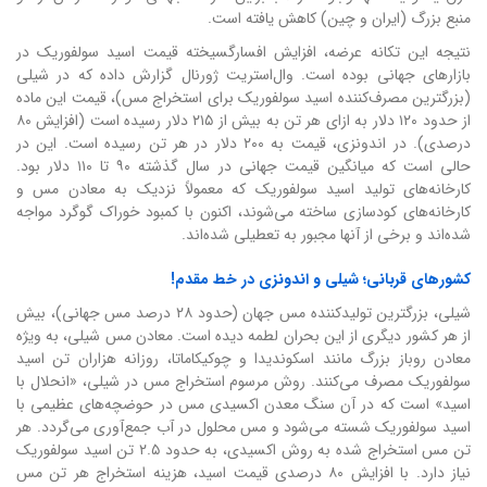
منبع بزرگ (ایران و چین) کاهش یافته است.
نتیجه این تکانه عرضه، افزایش افسارگسیخته قیمت اسید سولفوریک در
بازارهای جهانی بوده است. وال‌استریت ژورنال گزارش داده که در شیلی
(بزرگترین مصرف‌کننده اسید سولفوریک برای استخراج مس)، قیمت این ماده
از حدود ۱۲۰ دلار به ازای هر تن به بیش از ۲۱۵ دلار رسیده است (افزایش ۸۰
درصدی). در اندونزی، قیمت به ۲۰۰ دلار در هر تن رسیده است. این در
حالی است که میانگین قیمت جهانی در سال گذشته ۹۰ تا ۱۱۰ دلار بود.
کارخانه‌های تولید اسید سولفوریک که معمولاً نزدیک به معادن مس و
کارخانه‌های کودسازی ساخته می‌شوند، اکنون با کمبود خوراک گوگرد مواجه
شده‌اند و برخی از آنها مجبور به تعطیلی شده‌اند.
کشورهای قربانی؛ شیلی و اندونزی در خط مقدم!
شیلی، بزرگترین تولیدکننده مس جهان (حدود ۲۸ درصد مس جهانی)، بیش
از هر کشور دیگری از این بحران لطمه دیده است. معادن مس شیلی، به ویژه
معادن روباز بزرگ مانند اسکوندیدا و چوکیکاماتا، روزانه هزاران تن اسید
سولفوریک مصرف می‌کنند. روش مرسوم استخراج مس در شیلی، «انحلال با
اسید» است که در آن سنگ معدن اکسیدی مس در حوضچه‌های عظیمی با
اسید سولفوریک شسته می‌شود و مس محلول در آب جمع‌آوری می‌گردد. هر
تن مس استخراج شده به روش اکسیدی، به حدود ۲.۵ تن اسید سولفوریک
نیاز دارد. با افزایش ۸۰ درصدی قیمت اسید، هزینه استخراج هر تن مس