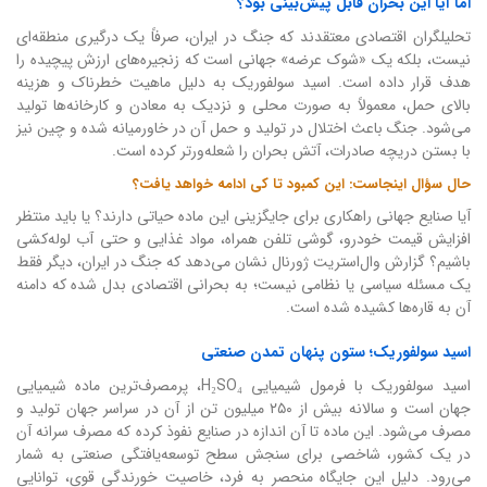
اما آیا این بحران قابل پیش‌بینی بود؟
تحلیلگران اقتصادی معتقدند که جنگ در ایران، صرفاً یک درگیری منطقه‌ای
نیست، بلکه یک «شوک عرضه» جهانی است که زنجیره‌های ارزش پیچیده را
هدف قرار داده است. اسید سولفوریک به دلیل ماهیت خطرناک و هزینه
بالای حمل، معمولاً به صورت محلی و نزدیک به معادن و کارخانه‌ها تولید
می‌شود. جنگ باعث اختلال در تولید و حمل آن در خاورمیانه شده و چین نیز
با بستن دریچه صادرات، آتش بحران را شعله‌ورتر کرده است.
حال سؤال اینجاست: این کمبود تا کی ادامه خواهد یافت؟
آیا صنایع جهانی راهکاری برای جایگزینی این ماده حیاتی دارند؟ یا باید منتظر
افزایش قیمت خودرو، گوشی تلفن همراه، مواد غذایی و حتی آب لوله‌کشی
باشیم؟ گزارش وال‌استریت ژورنال نشان می‌دهد که جنگ در ایران، دیگر فقط
یک مسئله سیاسی یا نظامی نیست؛ به بحرانی اقتصادی بدل شده که دامنه
آن به قاره‌ها کشیده شده است.
اسید سولفوریک؛ ستون پنهان تمدن صنعتی
اسید سولفوریک با فرمول شیمیایی H₂SO₄، پرمصرف‌ترین ماده شیمیایی
جهان است و سالانه بیش از ۲۵۰ میلیون تن از آن در سراسر جهان تولید و
مصرف می‌شود. این ماده تا آن اندازه در صنایع نفوذ کرده که مصرف سرانه آن
در یک کشور، شاخصی برای سنجش سطح توسعه‌یافتگی صنعتی به شمار
می‌رود. دلیل این جایگاه منحصر به فرد، خاصیت خورندگی قوی، توانایی