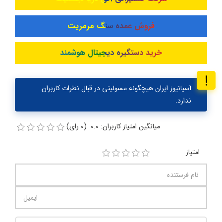
فروش عمده سنگ مرمریت
خرید دستگیره دیجیتال هوشمند
آسیانیوز ایران هیچگونه مسولیتی در قبال نظرات کاربران
ندارد.
میانگین امتیاز کاربران: 0.0 (0 رای)
امتیاز