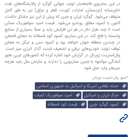
در این سناریوی فاجعه‌بار، تولید جهانی گوگرد از پالایشگاه‌های نفت
خاورمیانه (عربستان، امارات، کویت، قطر و عراق) نیز به طور کامل
متوقف می‌شود. گوگرد ایران و چین که پیش از این نیز مشکل داشت،
اکنون با کمبود مطلق روبه‌رو می‌شود. قیمت اسید سولفوریک ممکن
است تا چند هزار دلار در هر تن افزایش یابد و عملاً بسیاری از صنایع
وابسته را فلج کند. در این سناریو، کمبود کود فسفاته به معنای قحطی
در چندین منطقه جهان خواهد بود و کمبود مس و نیکل به معنای
توقف تولید خودروهای برقی و تضعیف شدید گذار انرژی سبز است.
وال‌استریت ژورنال در گزارش خود اشاره کرده که کشورهای غربی هنوز
آمادگی مواجهه با چنین سناریویی را ندارند و سازمان ملل باید هرچه
سریعتر وارد عمل شود.
*منبع: ,وال استریت ژورنال,
حمله نظامی آمریکا و اسرائیل به جمهوری اسلامی
جنگ ایران و اسرائیل
اسید سولفوریک کمیاب
کمبود گوگرد چین
قیمت کود فسفاته