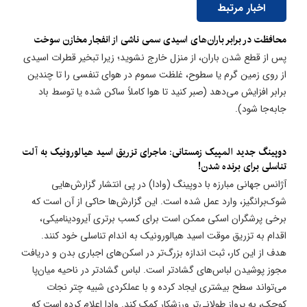
اخبار مرتبط
محافظت در برابر باران‌های اسیدی سمی ناشی از انفجار مخازن سوخت
پس از قطع شدن باران، از منزل خارج نشوید؛ زیرا تبخیر قطرات اسیدی
از روی زمین گرم یا سطوح، غلظت سموم در هوای تنفسی را تا چندین
برابر افزایش می‌دهد (صبر کنید تا هوا کاملاً ساکن شده یا توسط باد
جابه‌جا شود).
دوپینگ جدید المپیک زمستانی: ماجرای تزریق اسید هیالورونیک به آلت
تناسلی برای برنده شدن!
آژانس جهانی مبارزه با دوپینگ (وادا) در پی انتشار گزارش‌هایی
شوک‌برانگیز، وارد عمل شده است. این گزارش‌ها حاکی از آن است که
برخی پرشگران اسکی ممکن است برای کسب برتری آیرودینامیکی،
اقدام به تزریق موقت اسید هیالورونیک به اندام تناسلی خود کنند.
هدف از این کار، ثبت اندازه بزرگ‌تر در اسکن‌های اجباری بدن و دریافت
مجوز پوشیدن لباس‌های گشادتر است. لباس گشادتر در ناحیه میان‌پا
می‌تواند سطح بیشتری ایجاد کرده و با عملکردی شبیه چتر نجات
کوچک، به پرواز طولانی‌تر ورزشکار کمک کند. وادا اعلام کرده است که