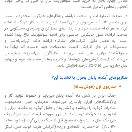
معادن جهان ناچار به خرید اسید سولفوریک گران یا حتی در برخی موارد
تعطیلی معادن کم‌عیار هستند.
در صنعت تصفیه آب و ساخت تراشه، راهکارهای جایگزین محدودتر است.
برای تنظیم pH آب، می‌توان از دی‌اکسید کربن یا اسید کلریدریک استفاده
کرد، اما هر کدام معایب خود را دارند. برای تمیز کردن ویفرهای سیلیکونی در
ساخت تراشه، هنوز جایگزین مناسبی برای اسید سولفوریک داغ پیدا نشده
است. به همین دلیل، شرکت‌های سازنده تراشه مانند تی‌اس‌ام‌سی و
سامسونگ، در حال افزایش قیمت محصولات خود هستند که نهایتاً به
مصرف‌کننده نهایی یعنی شما می‌رسد. تحلیلگران وال‌استریت پیش‌بینی
می‌کنند که قیمت گوشی‌های هوشمند و کامپیوترها در سه ماهه سوم و چهارم
سال جاری، بین ۱۵ تا ۲۵ درصد افزایش یابد.
سناریوهای آینده؛ پایان بحران یا تشدید آن؟
سناریوی اول (خوش‌بینانه)
جنگ ایران در شش ماه آینده پایان می‌یابد و خطوط تولید گاز و
پالایشگاه‌های ایران بازسازی می‌شوند. همزمان، چین محدودیت
صادرات گوگرد را برداشته و کشتی‌های حامل گوگرد به مقصد شیلی و
اندونزی به حرکت درمی‌آیند. در این صورت، قیمت اسید سولفوریک
طی یک سال به تدریج به سطح قبل از جنگ بازمی‌گردد (حدود ۱۰۰ تا
۱۲۰ دلار). اما خسارت اقتصادی وارده (افزایش هزینه تولید مس، نیکل