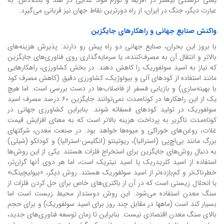
عبارت دیگر، جنگ در ایران، از راه دورترین نقاط جهان نیز قربانی می‌گیرد.
واکنش صنایع جهانی و راهکارهای جایگزین
با بروز این بحران، صنایع جهانی دو راه پیش رو دارند: پذیرش هزینه‌های
بالاتر و انتقال آن به مصرف‌کننده، یا سرمایه‌گذاری روی فناوری‌های جایگزین
که نیاز به اسید سولفوریک را کاهش دهند. در بخش کشاورزی، راهکارهایی
مانند استفاده از کودهای آلی و بیولوژیک، کشاورزی دقیق (کاهش مصرف کود
با بهینه‌سازی) و بازیابی فسفر از فاضلاب‌ها در دست بررسی است. اما هیچ
یک از این راهکارها در کوتاه‌مدت نمی‌توانند جایگزین ۶۰ درصد مصرف اسید
سولفوریک در تولید کودهای فسفاته شوند. بنابراین کشاورزی جهانی در
کوتاه‌مدت ناگزیر به پرداخت هزینه بالاتر است که به معنای افزایش قیمت
غلات، روغن‌های خوراکی و میوه‌ها خواهد بود. در صنعت معدن، شرکتهای
بزرگ مانند بی‌اچ‌پی (استرالیا)، ریوتینتو (انگلیس-استرالیا) و کودلکو (شیلی)
به دنبال روش‌های جایگزین برای استخراج فلزات هستند. یکی از این روش‌ها
استفاده از اسید کلریدریک یا اسید نیتریک است، اما هر دوی آنها گران‌تر،
خطرناک‌تر و کم‌بازده‌تر از اسید سولفوریک هستند. روش دیگر، «بیولیچینگ»
یا انحلال زیستی است که در آن از باکتری‌های خاص برای حل کردن فلزات از
سنگ معدن استفاده می‌شود. این روش دوستدار محیط زیست است اما
بسیار کند است (ماهها در مقابل چند روز برای اسید سولفوریک) و برای حجم
بالای سنگ معدن اقتصادی نیست. بنابراین تا زمان توسعه فناوری‌های جدید،