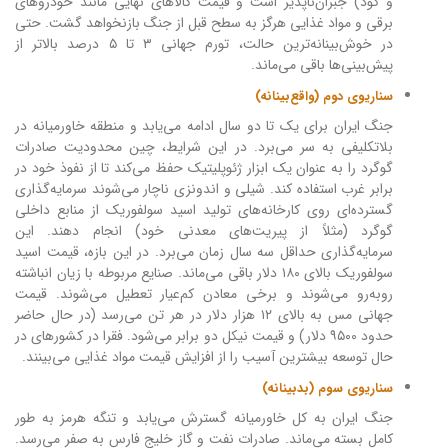
و کود) جبران‌ناپذیر است و قیمت کالاهای نهایی مانند خودروهای
برقی و مواد غذایی هرگز به سطح قبل از جنگ بازنخواهد گشت. حتی
در خوش‌بینانه‌ترین حالت، تورم جهانی ۳ تا ۵ درصد بالاتر از
پیش‌بینی‌ها باقی می‌ماند.
سناریوی دوم (واقع‌بینانه)
جنگ ایران برای یک تا دو سال ادامه می‌یابد و منطقه خاورمیانه در
بلاتکلیفی به سر می‌برد. در این شرایط، چین محدودیت صادرات
گوگرد را به عنوان یک ابزار ژئوپلیتیک حفظ می‌کند تا از نفوذ خود در
برابر غرب استفاده کند. شیلی و اندونزی ناچار می‌شوند سرمایه‌گذاری
گسترده‌ای روی کارخانه‌های تولید اسید سولفوریک از منابع داخلی
گوگرد (مثلاً از پیریت‌های معدنی خود) انجام دهند. این
سرمایه‌گذاری حداقل سه سال زمان می‌برد. در این بازه، قیمت اسید
سولفوریک بالای ۱۸۰ دلار باقی می‌ماند. صنایع مربوطه با زیان انباشته
روبه‌رو می‌شوند و برخی معادن کم‌عیار تعطیل می‌شوند. قیمت
جهانی مس به بالای ۱۲ هزار دلار در هر تن می‌رسد (در حال حاضر
حدود ۹۵۰۰ دلار) و قیمت نیکل دو برابر می‌شود. فقرا در کشورهای در
حال توسعه بیشترین آسیب را از افزایش قیمت مواد غذایی می‌بینند.
سناریوی سوم (بدبینانه)
جنگ ایران به کل خاورمیانه گسترش می‌یابد و تنگه هرمز به طور
کامل بسته می‌ماند. صادرات نفت و گاز خلیج فارس به صفر می‌رسد.