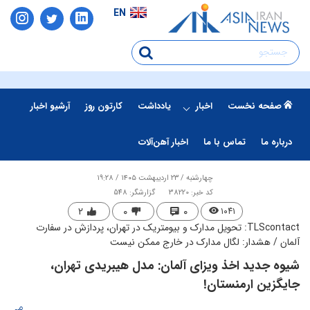
EN
صفحه نخست
اخبار
یادداشت
کارتون روز
آرشیو اخبار
درباره ما
تماس با ما
اخبار آهن‌آلات
چهارشنبه / ۲۳ اردیبهشت ۱۴۰۵ / ۱۹:۲۸
کد خبر: 38220
گزارشگر: 548
۲
۰
۰
۱۰۴۱
TLScontact: تحویل مدارک و بیومتریک در تهران، پردازش در سفارت
آلمان / هشدار: لگال مدارک در خارج ممکن نیست
شیوه جدید اخذ ویزای آلمان: مدل هیبریدی تهران،
جایگزین ارمنستان!