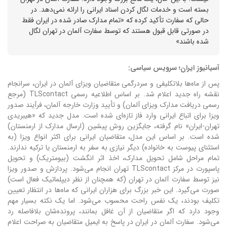
بسته است و خدمات لگال کردن اسناد ایرانی را ارائه نمی‌دهد. در
حالی که سفارت تأکید کرده که «تمام مدارک صادر شده در ایران فقط
در صورتی قابل قبول هستند که توسط سفارت آلمان در تهران لگال
شده باشند»
آسیانیوز ایران؛ سرویس سیاسی:
پس از ماه‌ها بلاتکلیفی و سردرگمی متقاضیان ویزای آلمان در ایران، سرانجام
نقشه راه جدید اعلام شد. بر اساس اطلاعیه رسمی TLScontact (مرجع
رسمی دریافت مدارک ویزای آلمان) و تأیید وزارت خارجه آلمان، فرآیند صدور
ویزا برای اتباع ایرانی وارد فاز تازه‌ای شده است. مدل جدید که «هیبریدی
تهران-ایران» نام گرفته، جایگزین روش پیشین (ارسال مدارک از ارمنستان)
شده است. بر اساس این مدل، متقاضیان ایرانی برای اکثر انواع ویزا (به
استثنای پیوست به خانواده) دیگر نیازی به سفر به ارمنستان یا ترکیه ندارند.
تمام مراحل شامل تحویل مدارک، اخذ اثر انگشت (بیومتریک) و تحویل
پاسپورت در مرکز TLScontact تهران انجام می‌شود. پردازش و صدور ویزا
نیز توسط سفارت آلمان در تهران (که همچنان از نظر دیپلماتیک فعال است)
صورت می‌گیرد. این خبر بزرگ برای هزاران ایرانی که ماه‌ها در انتظار تعیین
تکلیف بودند، یک نفس راحت محسوب می‌شود. اما یک نکته بسیار مهم
وجود دارد که اگر متقاضیان از آن غافل بمانند، پرونده‌شان بلافاصله رد
می‌شود. سفارت آلمان در ایران در پاسخ به ایمیل متقاضیان به صراحت اعلام