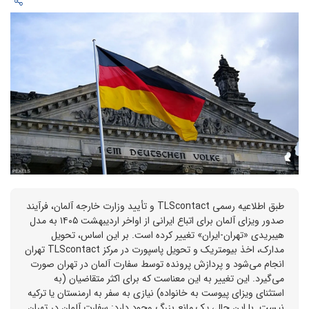
طبق اطلاعیه رسمی TLScontact و تأیید وزارت خارجه آلمان، فرآیند
صدور ویزای آلمان برای اتباع ایرانی از اواخر اردیبهشت ۱۴۰۵ به مدل
هیبریدی «تهران-ایران» تغییر کرده است. بر این اساس، تحویل
مدارک، اخذ بیومتریک و تحویل پاسپورت در مرکز TLScontact تهران
انجام می‌شود و پردازش پرونده توسط سفارت آلمان در تهران صورت
می‌گیرد. این تغییر به این معناست که برای اکثر متقاضیان (به
استثنای ویزای پیوست به خانواده) نیازی به سفر به ارمنستان یا ترکیه
نیست. با این حال، یک مانع بزرگ وجود دارد: سفارت آلمان در تهران