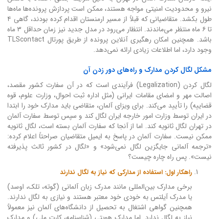
نیرو و محدودیت امنیتی مواجه هستند، ممکن است پردازش پرونده‌ها ماه‌ها
طول بکشد. متقاضیانی که قبلاً از مسیر ارمنستان اقدام کرده بودند، گاهی ۴
تا ۶ ماه منتظر می‌ماندند. انتظار می‌رود در مدل جدید نیز زمان حداقل ۳ ماه
باشد. همچنین امکان رهگیری آنلاین پرونده از طریق پورتال TLScontact
وجود دارد، اما اطلاعات زیادی ارائه نمی‌دهد.
مشکل لگال کردن مدارک و راه‌های دور زدن آن
لگال کردن (Legalization) فرآیندی است که در آن سفارت کشور مقصد،
اصالت مهر و امضای مقامات ایرانی (مثل اداره ثبت احوال، وزارت علوم، قوه
قضاییه) را تأیید می‌کند. برای ویزای آلمان، متقاضی باید مدارک خود را ابتدا
در ایران توسط وزارت امور خارجه ایران لگال کند و سپس توسط سفارت آلمان
در تهران لگال ثانویه کند. اما از آنجا که سفارت آلمان بسته است، لگال ثانویه
ممکن نیست. سفارت آلمان در پاسخ به ایمیل متقاضیان صراحتاً اعلام کرده:
«ترجمه آلمانی جایگزین لگال نمی‌شود» و «لگال در کشور ثالث پذیرفته
نیست». پس راه چاره چیست؟
راهکار اول: استفاده از مدارکی که نیاز به لگال ندارند
برخی مدارک بین‌المللی مانند مدرک زبان آلمانی (گوته، تلک، اوسد)
یا مدرک آیلتس به خودی خود معتبر هستند و نیازی به لگال ندارند.
همچنین گواهی اشتغال به تحصیل از دانشگاه‌های آلمان نیز معمولاً
نیاز به لگال ندارد. اما مدارک هویتی (شناسنامه، کارت ملی) و مدارک