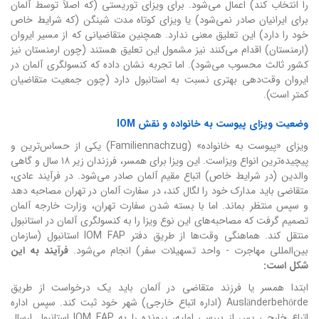
را انتخاب کند) اعمال می‌شود. برای ویزای توریستی (که اصلاً توسط آلمان
برای ایرانیان صادر نمی‌شود) یا ویزای کوتاه مدت شینگن (که شرایط خاص
خود را دارد) این تعلیق معنی ندارد. همچنین متقاضیانی که از مسیر ایروان
(ارمنستان) اقدام می‌کنند نیز مشمول این تعلیق هستند (چون ارمنستان نیز
کشور ثالث محسوب می‌شود). اما تجربه نشان داده که کنسولگری آلمان در
ایروان وقت‌دهی بهتری نسبت به استانبول دارد (چون جمعیت متقاضیان
کمتر است).
وضعیت ویزای پیوست به خانواده و نقش IOM
ویزای «پیوست به خانواده» (Familiennachzug) یکی از حساس‌ترین و
پیچیده‌ترین انواع ویزاست. این ویزا برای همسر، فرزندان زیر ۱۸ سال و گاهی
والدین (در شرایط خاص) اتباع مقیم آلمان صادر می‌شود. در فرآیند عادی،
متقاضی باید مدارک خود را لگال کند، در سفارت آلمان در تهران مصاحبه دهد
و سپس منتظر بماند. اما با بسته شدن سفارت تهران، وزارت خارجه آلمان
تصمیم گرفت که مصاحبه‌های این نوع ویزا را به کنسولگری آلمان در استانبول
منتقل کند. هماهنگی وقت‌ها از طریق دفتر IOM FAP استانبول (سازمان
بین‌المللی مهاجرت - واحد تسهیلات سفر) انجام می‌شود.
فرآیند به این
شکل است:
ابتدا همسر یا فرزند متقاضی در آلمان باید یک درخواست از طریق
Ausländerbehörde (اداره اتباع خارجی) شهر خود ثبت کند. سپس اداره
اتباع خارجی پس از بررسی اولیه، پرونده را به IOM FAP استانبول ارسال