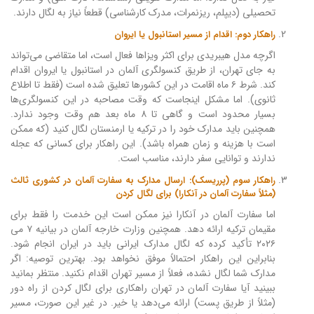
تحصیلی (دیپلم، ریزنمرات، مدرک کارشناسی) قطعاً نیاز به لگال دارند.
راهکار دوم: اقدام از مسیر استانبول یا ایروان
اگرچه مدل هیبریدی برای اکثر ویزاها فعال است، اما متقاضی می‌تواند
به جای تهران، از طریق کنسولگری آلمان در استانبول یا ایروان اقدام
کند. شرط ۶ ماه اقامت در این کشورها تعلیق شده است (فقط تا اطلاع
ثانوی). اما مشکل اینجاست که وقت مصاحبه در این کنسولگری‌ها
بسیار محدود است و گاهی تا ۸ ماه بعد هم وقت وجود ندارد.
همچنین باید مدارک خود را در ترکیه یا ارمنستان لگال کنید (که ممکن
است با هزینه و زمان همراه باشد). این راهکار برای کسانی که عجله
ندارند و توانایی سفر دارند، مناسب است.
راهکار سوم (پرریسک): ارسال مدارک به سفارت آلمان در کشوری ثالث
(مثلاً سفارت آلمان در آنکارا) برای لگال کردن
اما سفارت آلمان در آنکارا نیز ممکن است این خدمت را فقط برای
مقیمان ترکیه ارائه دهد. همچنین وزارت خارجه آلمان در بیانیه ۷ می
۲۰۲۶ تأکید کرده که لگال مدارک ایرانی باید در ایران انجام شود.
بنابراین این راهکار احتمالاً موفق نخواهد بود. بهترین توصیه: اگر
مدارک شما لگال نشده، فعلاً از مسیر تهران اقدام نکنید. منتظر بمانید
ببینید آیا سفارت آلمان در تهران راهکاری برای لگال کردن از راه دور
(مثلاً از طریق پست) ارائه می‌دهد یا خیر. در غیر این صورت، مسیر