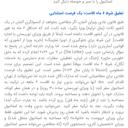
استانبول را با صبر و حوصله دنبال کنید.
تعلیق شرط ۶ ماه اقامت؛ یک فرصت استثنایی
طبق قانون عادی ویزای آلمان، اگر متقاضی بخواهد از کنسولگری آلمان در یک
کشور ثالث (مثل ترکیه) ویزا بگیرد، باید ثابت کند که حداقل ۶ ماه به طور
قانونی در آن کشور اقامت داشته است (مثلاً از طریق ویزای توریستی یا اجازه
اقامت). این شرط برای جلوگیری از «ویزا شاپینگ» (خرید ویزا از کشوری که
قوانین آسان‌تری دارد) وضع شده است. اما وزارت خارجه آلمان در پاسخ به
سؤال پارلمانی حزب چپ (Die Linke) در ۷ می ۲۰۲۶ اعلام کرده که به دلیل
«فورس ماژور» (جنگ در ایران، تعطیلی سفارت، عدم دسترسی به خدمات
لگال)، شرط ۶ ماه اقامت موقتاً تعلیق شده است. این تصمیم برای مدت
نامعلومی (احتمالاً تا پایان سال ۲۰۲۶) معتبر است. این تعلیق یک فرصت
طلایی برای متقاضیانی است که مدارک لگال شده دارند اما نمی‌توانند از تهران
اقدام کنند. حالا آنها می‌توانند بدون نیاز به اقامت ۶ ماهه در ترکیه، به
استانبول سفر کنند (با ویزای توریستی ساده ۳۰ روزه) و در همان سفر کوتاه،
مدارک خود را تحویل دهند و مصاحبه بروند. البته باید توجه داشت که وقت
مصاحبه را باید از قبل (چند ماه قبل) رزرو کرده باشند. به عبارت دیگر، ابتدا
وقت بگیرید، بعد به ترکیه سفر کنید. نمی‌توانید بدون وقت به استانبول
بروید و انتظار داشته باشید که همان روز پذیرش شوید. اما این تعلیق، فقط
برای ویزای «پیوست به خانواده» (که مصاحبه به استانبول منتقل شده) و
ویزای «تحصیلی، کاری، جستجوی کار» (که متقاضی می‌تواند مسیر استانبول