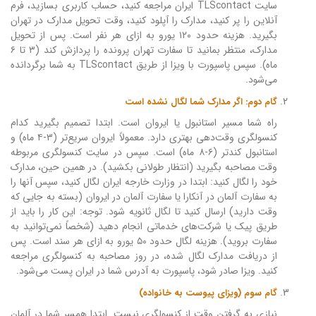
سایت TLScontact ایران مراجعه کنید، حساب کاربری بسازید، فرم
آنلاین را پر کنید، مدارک را آپلود کنید، وقت تحویل مدارک در تهران
بگیرید. هزینه حدود ۱۲۰ یورو به ازای هر نفر است. پس از تحویل
مدارک، منتظر بمانید تا سفارت تهران پرونده را پردازش کند (۳ تا ۶
ماه). سپس پاسپورت با ویزا از طریق TLScontact به شما برگردانده
می‌شود.
گام دوم: اگر مدارک شما لگال نشده است
راه شما مسیر استانبول یا ایروان است. ابتدا تصمیم بگیرید کدام
کنسولگری وقت‌دهی بهتری دارد. معمولاً ایروان سریع‌تر (۳-۴ ماه) و
استانبول کندتر (۶-۸ ماه) است. سپس در سایت کنسولگری مربوطه
وقت مصاحبه بگیرید (انتظار طولانی بکشید). در همین حین، مدارک
خود را لگال کنید: ابتدا در وزارت خارجه ایران لگال کنید، سپس آنها را
به سفارت آلمان در آنکارا یا سفارت آلمان در ایروان (بسته به جایی که
وقت دارید) ارسال کنید تا لگال ثانویه شود. توجه: این کار را باید از
طریق پیک یا شرکت‌های خدماتی انجام دهید (شخصاً نمی‌توانید به
سفارت بروید). هزینه لگال حدود ۵۰ یورو به ازای هر سند است. پس
از دریافت مدارک لگال شده، در روز مصاحبه به کنسولگری مراجعه
کنید. ویزا صادر شود، پاسپورت به آدرس شما در ایران پست می‌شود.
گام سوم (ویزای پیوست به خانواده)
نیازی به گرفتن وقت از کنسولگری نیست. ابتدا همسر شما در آلمان