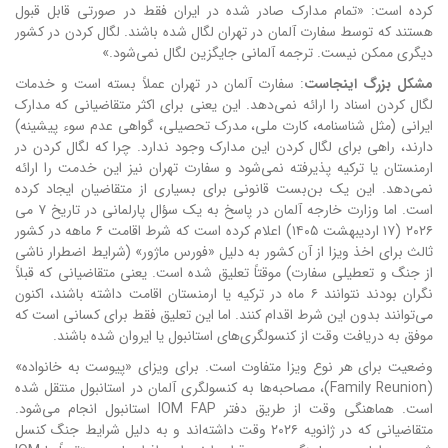
کرده است: «تمام مدارک صادر شده در ایران فقط در صورتی قابل قبول
هستند که توسط سفارت آلمان در تهران لگال شده باشند. لگال کردن در کشور
دیگری ممکن نیست. ترجمه آلمانی جایگزین لگال نمی‌شود.»
مشکل بزرگ اینجاست
: سفارت آلمان در تهران عملاً بسته است و خدمات
لگال کردن اسناد را ارائه نمی‌دهد. این یعنی برای اکثر متقاضیانی که مدارک
ایرانی (مثل شناسنامه، کارت ملی، مدرک تحصیلی، گواهی عدم سوء پیشینه)
دارند، راهی برای لگال کردن این مدارک وجود ندارد. چرا که لگال کردن در
ارمنستان یا ترکیه پذیرفته نمی‌شود و سفارت تهران نیز این خدمت را ارائه
نمی‌دهد. این یک بن‌بست قانونی برای بسیاری از متقاضیان ایجاد کرده
است. اما وزارت خارجه آلمان در پاسخ به یک سؤال پارلمانی در تاریخ ۷ می
۲۰۲۶ (۱۷ اردیبهشت ۱۴۰۵) اعلام کرده است که شرط اقامت ۶ ماهه در کشور
ثالث برای اخذ ویزا از آن کشور به دلیل «فورس ماژور» (شرایط اضطرار ناشی
از جنگ و تعطیلی سفارت) موقتاً تعلیق شده است. یعنی متقاضیانی که قبلاً
نگران بودند نتوانند ۶ ماه در ترکیه یا ارمنستان اقامت داشته باشند، اکنون
می‌توانند بدون این شرط اقدام کنند. اما این تعلیق فقط برای کسانی است که
موفق به دریافت وقت از کنسولگری‌های استانبول یا ایروان شده باشند.
وضعیت برای هر نوع ویزا متفاوت است. برای ویزای «پیوست به خانواده»
(Family Reunion)، مصاحبه‌ها به کنسولگری آلمان در استانبول منتقل شده
است. هماهنگی وقت از طریق دفتر IOM FAP استانبول انجام می‌شود.
متقاضیانی که در ژانویه ۲۰۲۶ وقت داشته‌اند و به دلیل شرایط جنگ کنسل