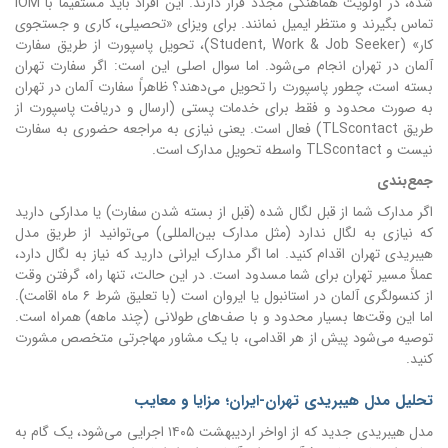
شده، در اولویت هماهنگی مجدد قرار دارند. این افراد باید مستقیماً با IOM
تماس بگیرند و منتظر ایمیل نمانند. برای ویزای «تحصیلی، کاری و جستجوی
کار» (Student, Work & Job Seeker)، تحویل پاسپورت از طریق سفارت
آلمان در تهران انجام می‌شود. اما سوال اصلی این است: اگر سفارت تهران
بسته است، چطور پاسپورت را تحویل می‌دهند؟ ظاهراً سفارت آلمان در تهران
به صورت محدود و فقط برای خدمات پستی (ارسال و دریافت پاسپورت از
طریق TLScontact) فعال است. یعنی نیازی به مراجعه حضوری به سفارت
نیست و TLScontact واسطه تحویل مدارک است.
جمع‌بندی
اگر مدارک شما از قبل لگال شده (قبل از بسته شدن سفارت) یا مدارکی دارید
که نیازی به لگال ندارد (مثل مدارک بین‌المللی) می‌توانید از طریق مدل
هیبریدی تهران اقدام کنید. اما اگر مدارک ایرانی دارید که نیاز به لگال دارد،
عملاً مسیر تهران برای شما مسدود است. در این حالت، تنها راه، گرفتن وقت
از کنسولگری آلمان در استانبول یا ایروان است (با تعلیق شرط ۶ ماه اقامت).
اما این وقت‌ها بسیار محدود و با صف‌های طولانی (چند ماهه) همراه است.
توصیه می‌شود پیش از هر اقدامی، با یک مشاور مهاجرتی متخصص مشورت
کنید.
تحلیل مدل هیبریدی تهران-ایران؛ مزایا و معایب
مدل هیبریدی جدید که از اواخر اردیبهشت ۱۴۰۵ اجرایی می‌شود، یک گام به