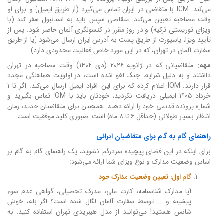
می‌کند. IOM با متقاضی در ایران تماس می‌گیرد (از طریق ایمیل) و برای او
وقت مصاحبه تعیین می‌کند. متقاضی سپس باید به استانبول سفر کند (با
ویزای توریستی ترکیه) و در روز مقرر در کنسولگری آلمان حاضر شود. پس از
تأیید ویزا، پاسپورت از طریق پست به آدرس ایران ارسال می‌شود (یا از طریق
سفارت آلمان در تهران، که در این مورد خاص فعالیت محدودی دارد).
مهم:
متقاضیانی که در ژانویه ۲۰۲۶ (دی ۱۴۰۴) وقت مصاحبه در تهران
داشتند و به دلیل شرایط جنگ لغو شده است، در اولویت هماهنگی مجدد
قرار دارند. IOM اعلام کرده که برای این افراد ایمیل ارسال می‌کند. اگر تا ۱
خرداد ۱۴۰۵ ایمیلی دریافت نکردید، خودتان باید با IOM تماس بگیرید و
شماره پرونده قدیمی خود را ارائه دهید. همچنین برای متقاضیان جدید، زمان
انتظار بسیار طولانی (حداقل ۶ تا ۸ ماه) است. صبوری کلید موفقیت است.
راهنمای گام به گام برای متقاضیان ایرانی
برای اینکه در این فضای پیچیده سردرگم نشوید، یک راهنمای گام به گام بر
اساس وضعیت مدارک و نوع ویزای شما ارائه می‌شود:
گام اول: تعیین وضعیت مدارک خود
آیا مدارک شناسنامه، کارت ملی، مدرک تحصیلی، گواهی عدم سوء
پیشینه و ... توسط سفارت آلمان لگال شده است؟ اگر بله، خوش
شانس هستید! می‌توانید از مدل هیبریدی تهران استفاده کنید. به