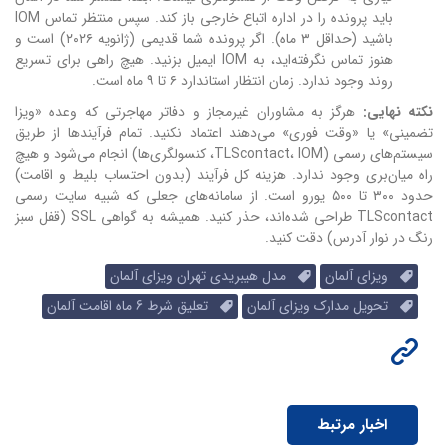
باید پرونده را در اداره اتباع خارجی باز کند. سپس منتظر تماس IOM
باشید (حداقل ۳ ماه). اگر پرونده شما قدیمی (ژانویه ۲۰۲۶) است و
هنوز تماس نگرفته‌اید، به IOM ایمیل بزنید. هیچ راهی برای تسریع
روند وجود ندارد. زمان انتظار استاندارد ۶ تا ۹ ماه است.
نکته نهایی:
هرگز به مشاوران غیرمجاز و دفاتر مهاجرتی که وعده «ویزا
تضمینی» یا «وقت فوری» می‌دهند اعتماد نکنید. تمام فرآیندها از طریق
سیستم‌های رسمی (TLScontact، IOM، کنسولگری‌ها) انجام می‌شود و هیچ
راه میان‌بری وجود ندارد. هزینه کل فرآیند (بدون احتساب بلیط و اقامت)
حدود ۳۰۰ تا ۵۰۰ یورو است. از سامانه‌های جعلی که شبیه سایت رسمی
TLScontact طراحی شده‌اند، حذر کنید. همیشه به گواهی SSL (قفل سبز
رنگ در نوار آدرس) دقت کنید.
ویزای آلمان
مدل هیبریدی تهران ویزای آلمان
تحویل مدارک ویزای آلمان
تعلیق شرط 6 ماه اقامت آلمان
اخبار مرتبط