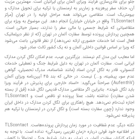
جلو برای عادی‌سازی فرآیند ویزای آلمان برای ایرانیان است. مهمترین مزیت
آن، حذف سفر پرهزینه و زمان‌بر به ارمنستان یا ترکیه برای تحویل مدارک و
بیومتریک است. متقاضی می‌تواند همه مراحل اولیه را در تهران (مرکز
TLScontact واقع در خیابان خیابان) انجام دهد. این موضوع به ویژه برای
متقاضیانی که شرایط جسمی یا مالی سفر را ندارند، بسیار حیاتی است.
همچنین پردازش پرونده توسط سفارت آلمان در تهران (که از نظر دیپلماتیک
فعال است اما خدمات حضوری ارائه نمی‌دهد) از نظر قانونی باعث می‌شود
که ویزا بر اساس قوانین داخلی آلمان و نه یک کشور ثالث صادر شود.
اما معایب این مدل کم نیستند. بزرگترین عیب، عدم امکان لگال کردن مدارک
ایرانی است. سفارت آلمان در تهران به دلیل شرایط جنگ و تعطیلی خدمات
کنسولی، قادر به لگال کردن اسناد (مانند شناسنامه، مدرک تحصیلی، گواهی
عدم سوء پیشینه، و...) نیست. در حالی که بند ۴۵ آیین‌نامه ویزای آلمان
(AufenthV) صراحتاً می‌گوید: «اسناد خارجی برای پذیرش در فرآیند ویزا
باید لگال شوند». بنابراین اگر متقاضی مدارک قدیمی لگال شده (قبل از بسته
شدن سفارت) نداشته باشد، عملاً پرونده او ناقص است و TLScontact
اجازه ثبت‌نام نمی‌دهد. هیچ راهکاری برای لگال کردن مدارک در داخل ایران
وجود ندارد (چون سفارت بسته است) و لگال کردن در ارمنستان یا ترکیه هم
پذیرفته نمی‌شود.
نکته دیگر، عدم شفافیت در مورد زمان پردازش پرونده‌هاست. TLScontact
در اطلاعیه خود قولی درباره «زمان تقریبی رسیدگی» نداده است. با توجه به
اینکه کارکنان سفارت آلمان در تهران به دلیل شرایط جنگی احتمالاً با کاهش