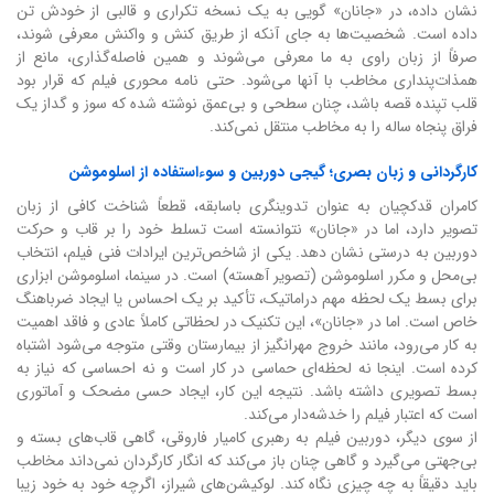
نشان داده، در «جانان» گویی به یک نسخه تکراری و قالبی از خودش تن
داده است. شخصیت‌ها به جای آنکه از طریق کنش و واکنش معرفی شوند،
صرفاً از زبان راوی به ما معرفی می‌شوند و همین فاصله‌گذاری، مانع از
همذات‌پنداری مخاطب با آنها می‌شود. حتی نامه محوری فیلم که قرار بود
قلب تپنده قصه باشد، چنان سطحی و بی‌عمق نوشته شده که سوز و گداز یک
فراق پنجاه ساله را به مخاطب منتقل نمی‌کند.
کارگردانی و زبان بصری؛ گیجی دوربین و سوءاستفاده از اسلوموشن
کامران قدکچیان به عنوان تدوینگری باسابقه، قطعاً شناخت کافی از زبان
تصویر دارد، اما در «جانان» نتوانسته است تسلط خود را بر قاب و حرکت
دوربین به درستی نشان دهد. یکی از شاخص‌ترین ایرادات فنی فیلم، انتخاب
بی‌محل و مکرر اسلوموشن (تصویر آهسته) است. در سینما، اسلوموشن ابزاری
برای بسط یک لحظه مهم دراماتیک، تأکید بر یک احساس یا ایجاد ضرباهنگ
خاص است. اما در «جانان»، این تکنیک در لحظاتی کاملاً عادی و فاقد اهمیت
به کار می‌رود، مانند خروج مهرانگیز از بیمارستان وقتی متوجه می‌شود اشتباه
کرده است. اینجا نه لحظه‌ای حماسی در کار است و نه احساسی که نیاز به
بسط تصویری داشته باشد. نتیجه این کار، ایجاد حسی مضحک و آماتوری
است که اعتبار فیلم را خدشه‌دار می‌کند.
از سوی دیگر، دوربین فیلم به رهبری کامیار فاروقی، گاهی قاب‌های بسته و
بی‌جهتی می‌گیرد و گاهی چنان باز می‌کند که انگار کارگردان نمی‌داند مخاطب
باید دقیقاً به چه چیزی نگاه کند. لوکیشن‌های شیراز، اگرچه خود به خود زیبا