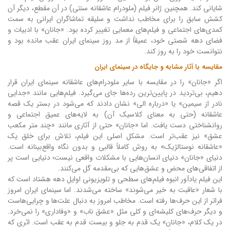
شایانی کند. همچنین ژانر فیلم (ملودرام عاشقانه سنتی) در آن مقطع، دیگر آن
کشش سابق را برای مخاطب نداشت و سلیقه تماشاگران ایرانی به سمت
کمدی‌های اجتماعی و فیلم‌های معمایی تغییر کرده بود. «جانان» با ادبیات و
فضای دهه شصتی خود، عمیقاً از مد روز سینمای ایران عقب مانده بود و
نتوانست خود را به روز کند.
مقایسه با آثار مشابه و جایگاه در سینمای ایران
اگر «جانان» را در مقایسه با سایر ملودرام‌های عاشقانه سینمای ایران قرار
دهیم، بی‌تردید در پایین‌ترین رده‌ها جای می‌گیرد. فیلم‌هایی مانند «جدایی
نادر از سیمین» یا «درباره الی» نشان دادند که می‌شود در بستر یک قصه
عاشقانه (حتی به معنای کلاسیک آن) به لایه‌های عمیق اجتماعی و
روانشناختی دست یافت. اما «جانان» حتی از آثاری مانند «چند متر مکعب
عشق» نیز عقب‌تر است. مشکل اصلی این فیلم، تلاش برای خلق یک
«عاشقانه نوستالژیک» به روش کاملاً قالبی و بدون نگاه واقع‌بینانه است.
دنیای «جانان» دنیای انسان‌هایی با مشکلات واقعی نیست؛ دنیایی است پر
از اتفاقی‌های محض و عشق‌هایی که بی‌مقدمه گل می‌کنند.
این فیلم یادآور انبوه فیلم‌های سطحی و تلویزیونی اوایل دهه هشتاد است که
با شعار «عاقبت به خیر می‌شوند» ساخته می‌شدند. اما سینمای ایران امروز
فراتر از این حرف‌ها رفته است. مخاطب امروز به دنبال علت‌ها و چرایی‌هاست
و دیگر حرف‌های کلیشه‌ای و کلی مثل «عشق ناب» و «وفاداری» را نمی‌خرد.
در یک کلام، «جانان» یک قدم به جلو و بیست قدم به عقب است. اثری که