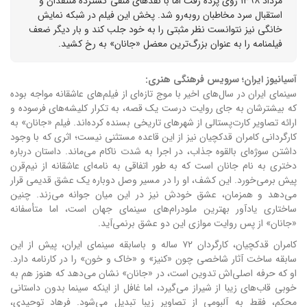
مرداد ۱۳۹۸ روی پرده رفت اما با نقدهای منفی گسترده منتقدان و
استقبال سرد مخاطبان روبه‌رو شد. پخش این فیلم در شبکه نمایش
خانگی نیز نتوانست نظر مثبتی را به خود جلب کند و بار دیگر ضعف
فیلمنامه را به عنوان بزرگ‌ترین معضل «جانان» به رخ کشید.
آسیانیوز ایران؛ سرویس فرهنگی هنری:
سینمای ایران در سال‌های اخیر با موج تازه‌ای از فیلم‌های عاشقانه مواجه بوده
که بیشترشان به جای روایت درست یک قصه، به تکرار کلیشه‌های فرسوده و
ارائه تصاویر کارت‌پستالی از شهرهای تاریخی بسنده کرده‌اند. فیلم «جانان» به
کارگردانی کامران قدکچیان نیز از این قاعده مستثنی نیست؛ اثری که با وجود
داشتن سوژه‌ای بالقوه جذاب، در اجرا به شدت ناکام می‌ماند. داستان درباره
دختری به نام جانان است که به طور اتفاقی به نامه‌ای عاشقانه از نیم‌قرن
پیش برمی‌خورد. این کشف، او را در مسیر وصل دوباره یک عشق قدیمی قرار
می‌دهد و همزمان، عشق خودش نیز در این میان جوانه می‌زند. چنین
ساختاری یادآور بهترین ملودرام‌های سینمای جهان است، اما متأسفانه
«جانان» از پس روایت موازی این دو عشق برنمی‌آید.
کامران قدکچیان، کارگردان ۷۲ ساله و باسابقه سینمای ایران، پیش از این
سابقه ساخت آثار شاخصی چون «کنیز» و «خاک و خون» را در کارنامه دارد.
او که حرفه اصلی‌اش تدوین است، در «جانان» نشان می‌دهد که هنوز هم به
خوبی قاب‌های زیبا از شیراز می‌گیرد، اما غافل از اینکه سینما بدون داستانی
محکم، فقط به آلبومی از تصاویر زیبا تبدیل می‌شود. فرهاد توحیدی،