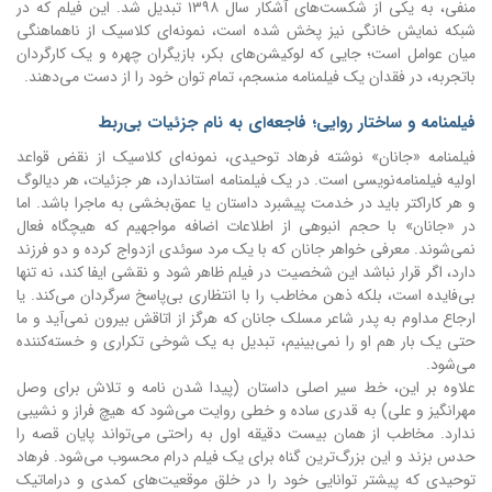
منفی، به یکی از شکست‌های آشکار سال ۱۳۹۸ تبدیل شد. این فیلم که در
شبکه نمایش خانگی نیز پخش شده است، نمونه‌ای کلاسیک از ناهماهنگی
میان عوامل است؛ جایی که لوکیشن‌های بکر، بازیگران چهره و یک کارگردان
باتجربه، در فقدان یک فیلمنامه منسجم، تمام توان خود را از دست می‌دهند.
فیلمنامه و ساختار روایی؛ فاجعه‌ای به نام جزئیات بی‌ربط
فیلمنامه «جانان» نوشته فرهاد توحیدی، نمونه‌ای کلاسیک از نقض قواعد
اولیه فیلمنامه‌نویسی است. در یک فیلمنامه استاندارد، هر جزئیات، هر دیالوگ
و هر کاراکتر باید در خدمت پیشبرد داستان یا عمق‌بخشی به ماجرا باشد. اما
در «جانان» با حجم انبوهی از اطلاعات اضافه مواجهیم که هیچگاه فعال
نمی‌شوند. معرفی خواهر جانان که با یک مرد سوئدی ازدواج کرده و دو فرزند
دارد، اگر قرار نباشد این شخصیت در فیلم ظاهر شود و نقشی ایفا کند، نه تنها
بی‌فایده است، بلکه ذهن مخاطب را با انتظاری بی‌پاسخ سرگردان می‌کند. یا
ارجاع مداوم به پدر شاعر مسلک جانان که هرگز از اتاقش بیرون نمی‌آید و ما
حتی یک بار هم او را نمی‌بینیم، تبدیل به یک شوخی تکراری و خسته‌کننده
می‌شود.
علاوه بر این، خط سیر اصلی داستان (پیدا شدن نامه و تلاش برای وصل
مهرانگیز و علی) به قدری ساده و خطی روایت می‌شود که هیچ فراز و نشیبی
ندارد. مخاطب از همان بیست دقیقه اول به راحتی می‌تواند پایان قصه را
حدس بزند و این بزرگ‌ترین گناه برای یک فیلم درام محسوب می‌شود. فرهاد
توحیدی که پیشتر توانایی خود را در خلق موقعیت‌های کمدی و دراماتیک