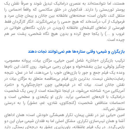
هستند، اما نتوانسته‌اند به عنصری دراماتیک تبدیل شوند و صرفاً نقش یک
پوستر توریستی را دارند. قدکچیان در خلق سکانسی که واقعاً احساس را
منتقل کند، ناتوان است؛ صحنه‌های عاشقانه بین جانان و پیمان چنان سرد و
فرمولیک از آب درآمده‌اند که هیچ حسی را برنمی‌انگیزند. انگار کارگردان فقط
فهرستی از نماهای کلیشه‌ای عاشقانه (دویدن در باران، نگاه‌های طولانی در
غروب و ...) را یکجا جمع کرده و بدون هیچ نگاه شخصی، پشت سر هم
چیده است.
بازیگران و شیمی؛ وقتی ستاره‌ها هم نمی‌توانند نجات دهند
ترکیب بازیگران «جانان» شامل امین حیایی، مژگان بیات، پروانه معصومی،
چنگیز وثوقی، بیژن بنفشه‌خواه و مهران رجبی می‌شود. روی کاغذ، این نام‌ها
وعده یک فیلم جمع و جور با بازی‌های خوب را می‌دهند، اما در عمل، نتیجه
رضایت‌بخش نیست. بدترین بازی فیلم بی‌مناقصه متعلق به مژگان بیات در
نقش جانان است. بیات که در فیلم‌هایی چون «چارچنگولی» و «نامزد
آمریکایی من» شناخته می‌شود، در اینجا نتوانسته است از پس یک شخصیت
دراماتیک با لایه‌های احساسی برآید. بازی او یکبعدی و سطحی است و
احساسات متناقض شخصیت (کنجکاوی، شادی، غم، عشق) را به درستی
منتقل نمی‌کند.
امین حیایی نیز در نقش پیمان، تکرار همیشگی خودش است؛ همان اداهای
آشنا و همان تیپ‌سازی تکراری. مشکل اصلی اما به فقدان شیمی میان این دو
بازمی‌گردد. در یک فیلم عاشقانه، باورپذیری عشق به درجه‌ای بستگی دارد