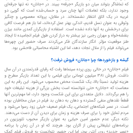
که تماشاگر بتواند میان دو بازیگر «جرقه» ببیند. در «جانان» نه تنها جرقه‌ای
وجود ندارد، بلکه تعاملات آنها چنان سرد و حساب‌شده است که گویی دو
غریبه در یک اتاق انتظار نشسته‌اند. در مقابل، پروانه معصومی و چنگیز
وثوقی به عنوان نسل قدیم، اندکی بهتر عمل کرده‌اند، اما باز هم فرصت کافی
برای درخشش به آنها داده نشده است. استفاده از بازیگران کمدی مانند بیژن
بنفشه‌خواه و مهران رجبی نیز بیشتر به دراز کردن طول فیلم انجامیده تا ایجاد
طنز موقعیت مؤثر. انگار سازندگان فکر می‌کردند صرف حضور این چهره‌ها
می‌تواند فیلم را از ملال نجات دهد، اما این اشتباه محاسباتی فاحشی بود.
گیشه و بازخوردها؛ چرا «جانان» فروش نرفت؟
فیلم «جانان» در حالی روی پرده سینماها رفت که رقبای قدرتمندی در آن سال
داشت. فروش ۳۸۱ میلیون تومانی برای فیلمی با این تعداد بازیگر مطرح و
هزینه تولید نسبتاً بالا، یک شکست محض محسوب می‌شود. این رقم به این
معناست که «جانان» حتی نتوانسته است بخش بزرگی از هزینه تبلیغات خود
را هم برگرداند. دلایل متعددی برای این شکست وجود دارد، اما مهم‌ترین آنها
قطعاً نقدهای منفی گسترده و دهان به دهان بد فیلم در میان مخاطبان بوده
است. در عصر شبکه‌های اجتماعی، یک فیلم ضعیف خیلی زود رسوا می‌شود و
مردم تمایل خود را برای صرف هزینه و زمان برای دیدن آن از دست می‌دهند.
نکته دیگر، عدم حضور امین حیایی به عنوان بازیگر محبوب تلویزیون در
برنامه‌های تبلیغاتی پیش از اکران بود. هرچند که او در آن زمان با برنامه
«عصر جدید» روی آنتن بود، اما این حضور نتوانست به فروش فیلم کمک