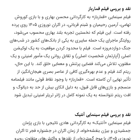
نقد و بررسی فیلم قمارباز
فیلم سینمایی «قمارباز» به کارگردانی محسن بهاری و با بازی کوروش
تهامی، آرمین رحیمیان و شبنم قربانی، در اکران نوروزی ۱۴۰۵ روی پرده
رفته است. این فیلم که نخستین تجربه بلند بهاری محسوب می‌شود،
روایتگر ماجرای یک حمله سایبری به یکی از بانک‌های کشور در شب‌های
جنگ دوازده‌روزه است. فیلم با محدود کردن موقعیت به یک لوکیشن
اصلی (آپارتمان شخصیت اصلی) و تقابل روانی یک مأمور امنیتی و یک
مظنون، تلاش می‌کند فضایی پرتنش و معمایی خلق کند. با این حال،
ریتم کند فیلم و عدم بهره‌گیری کافی از عناصر بصری هیجان‌انگیز، از
تأثیر نهایی آن کاسته است. «قمارباز» با وجود نقاط قوتی مانند فیلمنامه
منسجم و بازی‌های قابل قبول، به دلیل اتکای بیش از حد به دیالوگ و
افت ریتم نتوانسته به یک نمونه کامل در ژانر تریلر امنیتی تبدیل شود
نقد و بررسی فیلم سینمایی آنتیک
فیلم سینمایی «آنتیک» به کارگردانی هادی نائیجی با بازی پژمان
جمشیدی و بیژن بنفشه‌خواه، از زمان اکران در جشنواره فجر تا اکران
نوروزی ۱۴۰۵، با موج گسترده‌ای از نقدها و واکنش‌های متفاوت روبرو