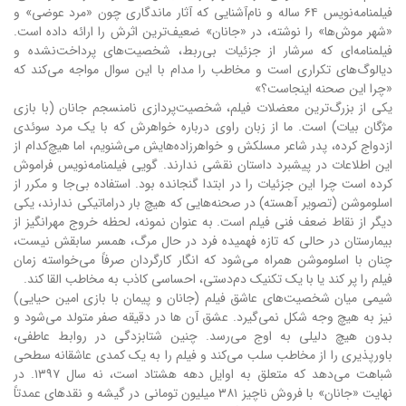
فیلمنامه‌نویس ۶۴ ساله و نام‌آشنایی که آثار ماندگاری چون «مرد عوضی» و
«شهر موش‌ها» را نوشته، در «جانان» ضعیف‌ترین اثرش را ارائه داده است.
فیلمنامه‌ای که سرشار از جزئیات بی‌ربط، شخصیت‌های پرداخت‌نشده و
دیالوگ‌های تکراری است و مخاطب را مدام با این سوال مواجه می‌کند که
«چرا این صحنه اینجاست؟»
یکی از بزرگ‌ترین معضلات فیلم، شخصیت‌پردازی نامنسجم جانان (با بازی
مژگان بیات) است. ما از زبان راوی درباره خواهرش که با یک مرد سوئدی
ازدواج کرده، پدر شاعر مسلکش و خواهرزاده‌هایش می‌شنویم، اما هیچ‌کدام از
این اطلاعات در پیشبرد داستان نقشی ندارند. گویی فیلمنامه‌نویس فراموش
کرده است چرا این جزئیات را در ابتدا گنجانده بود. استفاده بی‌جا و مکرر از
اسلوموشن (تصویر آهسته) در صحنه‌هایی که هیچ بار دراماتیکی ندارند، یکی
دیگر از نقاط ضعف فنی فیلم است. به عنوان نمونه، لحظه خروج مهرانگیز از
بیمارستان در حالی که تازه فهمیده فرد در حال مرگ، همسر سابقش نیست،
چنان با اسلوموشن همراه می‌شود که انگار کارگردان صرفاً می‌خواسته زمان
فیلم را پر کند یا با یک تکنیک دم‌دستی، احساسی کاذب به مخاطب القا کند.
شیمی میان شخصیت‌های عاشق فیلم (جانان و پیمان با بازی امین حیایی)
نیز به هیچ وجه شکل نمی‌گیرد. عشق آن ها در دقیقه صفر متولد می‌شود و
بدون هیچ دلیلی به اوج می‌رسد. چنین شتابزدگی در روابط عاطفی،
باورپذیری را از مخاطب سلب می‌کند و فیلم را به یک کمدی عاشقانه سطحی
شباهت می‌دهد که متعلق به اوایل دهه هشتاد است، نه سال ۱۳۹۷. در
نهایت «جانان» با فروش ناچیز ۳۸۱ میلیون تومانی در گیشه و نقدهای عمدتاً