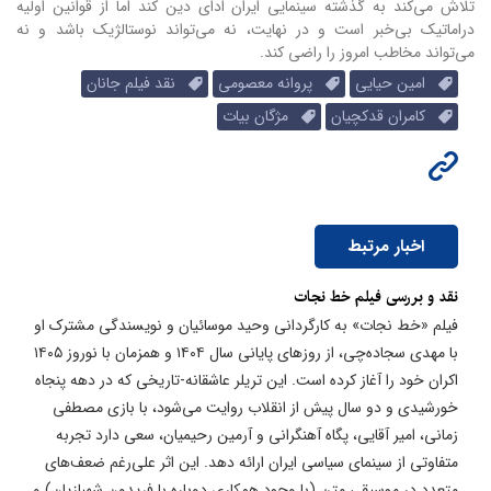
تلاش می‌کند به گذشته سینمایی ایران ادای دین کند اما از قوانین اولیه
دراماتیک بی‌خبر است و در نهایت، نه می‌تواند نوستالژیک باشد و نه
می‌تواند مخاطب امروز را راضی کند.
امین حیایی
پروانه معصومی
نقد فیلم جانان
کامران قدکچیان
مژگان بیات
اخبار مرتبط
نقد و بررسی فیلم خط نجات
فیلم «خط نجات» به کارگردانی وحید موسائیان و نویسندگی مشترک او
با مهدی سجاده‌چی، از روزهای پایانی سال ۱۴۰۴ و همزمان با نوروز ۱۴۰۵
اکران خود را آغاز کرده است. این تریلر عاشقانه-تاریخی که در دهه پنجاه
خورشیدی و دو سال پیش از انقلاب روایت می‌شود، با بازی مصطفی
زمانی، امیر آقایی، پگاه آهنگرانی و آرمین رحیمیان، سعی دارد تجربه
متفاوتی از سینمای سیاسی ایران ارائه دهد. این اثر علی‌رغم ضعف‌های
متعدد در موسیقی متن (با وجود همکاری دوباره با فریدون شهبازیان) و