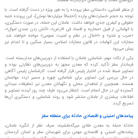
از منظر قضایی، دادستانی سقز پرونده را به طور ویژه در دست گرفته است. با
توجه به حجم خسارت‌های وارده (احتمالاً میلیاردها تومان)، این پرونده جنبه
حقوقی و کیفری جدی خواهد داشت. عاملان این حمله، در صورت دستگیری،
با اتهاماتی از قبیل «محاربه و افساد فی الارض»، «آتش زدن عمدی اموال»،
«ضرب و شتم» و «اخلال در نظم و امنیت عمومی» مواجه خواهند شد.
مجازات این اتهامات در قانون مجازات اسلامی بسیار سنگین و تا اعدام نیز
پیش می‌رود.
یکی از نکات مهم، شناسایی عاملان با استفاده از دوربین‌های مداربسته است.
فرماندار سقز تأکید کرده که معدن مجهز به دوربین‌های نظارتی بوده و
تصاویر ضبط شده در اختیار پلیس قرار گرفته است. کارشناسان پلیس آگاهی
در حال بررسی این تصاویر برای شناسایی چهره و مسیر تردد مهاجمان
هستند. همچنین از شاهدان محلی و نگهبانان معدن نیز تحقیقات میدانی
گسترده ای در حال انجام است. انتظار می‌رود ظرف چند روز آینده، تصاویر و
اطلاعات بیشتری از عاملان منتشر شود و روند شناسایی و دستگیری آن‌ها
تسریع گردد.
پیامدهای امنیتی و اقتصادی حادثه برای منطقه سقز
حادثه حمله به معدن طلای میرگه‌نقشینه، صرف نظر از انگیزه عاملان،
پیامدهای امنیتی و اقتصادی مهمی برای شهرستان سقز و استان کردستان