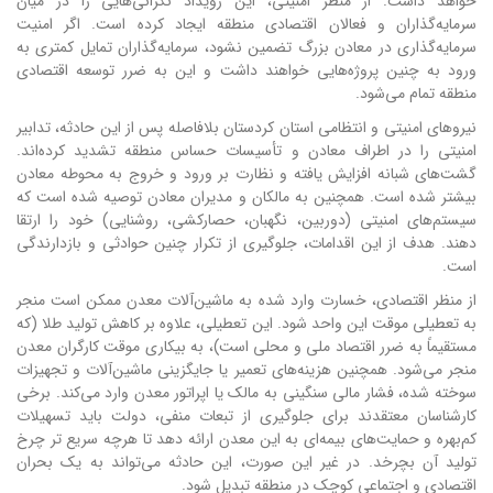
خواهد داشت. از منظر امنیتی، این رویداد نگرانی‌هایی را در میان
سرمایه‌گذاران و فعالان اقتصادی منطقه ایجاد کرده است. اگر امنیت
سرمایه‌گذاری در معادن بزرگ تضمین نشود، سرمایه‌گذاران تمایل کمتری به
ورود به چنین پروژه‌هایی خواهند داشت و این به ضرر توسعه اقتصادی
منطقه تمام می‌شود.
نیروهای امنیتی و انتظامی استان کردستان بلافاصله پس از این حادثه، تدابیر
امنیتی را در اطراف معادن و تأسیسات حساس منطقه تشدید کرده‌اند.
گشت‌های شبانه افزایش یافته و نظارت بر ورود و خروج به محوطه معادن
بیشتر شده است. همچنین به مالکان و مدیران معادن توصیه شده است که
سیستم‌های امنیتی (دوربین، نگهبان، حصارکشی، روشنایی) خود را ارتقا
دهند. هدف از این اقدامات، جلوگیری از تکرار چنین حوادثی و بازدارندگی
است.
از منظر اقتصادی، خسارت وارد شده به ماشین‌آلات معدن ممکن است منجر
به تعطیلی موقت این واحد شود. این تعطیلی، علاوه بر کاهش تولید طلا (که
مستقیماً به ضرر اقتصاد ملی و محلی است)، به بیکاری موقت کارگران معدن
منجر می‌شود. همچنین هزینه‌های تعمیر یا جایگزینی ماشین‌آلات و تجهیزات
سوخته شده، فشار مالی سنگینی به مالک یا اپراتور معدن وارد می‌کند. برخی
کارشناسان معتقدند برای جلوگیری از تبعات منفی، دولت باید تسهیلات
کم‌بهره و حمایت‌های بیمه‌ای به این معدن ارائه دهد تا هرچه سریع تر چرخ
تولید آن بچرخد. در غیر این صورت، این حادثه می‌تواند به یک بحران
اقتصادی و اجتماعی کوچک در منطقه تبدیل شود.