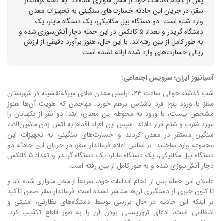
پس از انجام اقدامات خود از محل متواری شده‌اند. به گفته فرماندار
سقز، در جریان این حادثه خسارت‌های سنگینی به تجهیزات معدن
وارد شده است. دو دستگاه بیل مکانیکی، یک دستگاه مایلر، یک
دستگاه گریدر و تعداد ۵ کانکس در این حمله دچار آتش‌سوزی شده و
به طور کامل از بین رفته‌اند. با این حال، هنوز برآورد دقیقی از ارزش
ریالی خسارت‌های وارد شده ارائه نشده است.
آسیانیوز ایران؛ سرویس اجتماعی:
شب گذشته حوالی ساعت ۲۳، آرامش معدن طلای میرگه‌نقشینه در شهرستان
سقز با ورود پنج فرد ناشناس برهم خورد. مهاجمان که هویت آن‌ها هنوز
مشخص نیست، با ورود به محوطه این معدن، ابتدا دو نفر از نگهبانان را
مورد ضرب و شتم قرار دادند. سپس این افراد اقدام به آتش زدن ماشین‌آلات
سنگین مستقر در معدن کردند و خسارت‌های سنگینی به تجهیزات این
مجموعه وارد ساختند. بر اساس اعلام فرماندار سقز، در جریان این حادثه دو
دستگاه بیل مکانیکی، یک دستگاه مایلر، یک دستگاه گریدر و تعداد ۵ کانکس
دچار آتش‌سوزی شده و به طور کامل از بین رفته است.
عاملان این حمله پس از انجام اقدامات خود، سریعاً از محل متواری شده اند و
تا کنون خبری از دستگیری آن‌ها منتشر نشده است. فرماندار سقز ضمن تأکید
بر اینکه این حادثه در حال بررسی توسط دستگاه‌های نظارتی، امنیتی و
انتظامی است، ادعای تروریستی بودن آن را به طور قاطع تکذیب کرد.