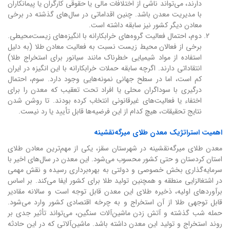
دارند، می‌تواند ناشی از اختلافات مالی یا حقوقی کارگران یا پیمانکاران
با مدیریت معدن باشد. چنین اقداماتی در سال‌های گذشته در برخی
معادن دیگر کشور نیز سابقه داشته است.
دوم، احتمال فعالیت گروه‌های خرابکارانه با انگیزه‌های زیست‌محیطی.
برخی از فعالان محیط زیست نسبت به فعالیت معادن طلا (به دلیل
استفاده از مواد شیمیایی خطرناک مانند سیانور برای استخراج طلا)
انتقاداتی دارند. اگرچه سابقه حملات خرابکارانه با این انگیزه در ایران
کم است، اما در سطح جهانی نمونه‌هایی وجود دارد. سوم، احتمال
درگیری با سوداگران محلی یا افراد تحت تعقیب که معدن را برای
اختفاء یا فعالیت‌های غیرقانونی انتخاب کرده بودند. تا روشن شدن
نتایج تحقیقات، هیچ کدام از این فرضیه‌ها قابل تأیید یا رد نیست.
اهمیت استراتژیک معدن طلای میرگه‌نقشینه
معدن طلای میرگه‌نقشینه در شهرستان سقز، یکی از مهم‌ترین معادن طلای
استان کردستان و حتی کشور محسوب می‌شود. این معدن در سال‌های اخیر با
سرمایه‌گذاری بخش خصوصی و دولتی به بهره‌برداری رسیده و نقش مهمی
در اشتغالزایی منطقه و همچنین تولید طلا برای کشور ایفا می‌کند. بر اساس
برآوردهای اولیه، ذخیره طلای این معدن قابل توجه است و سالانه مقادیر
قابل توجهی طلا از آن استخراج و به چرخه اقتصادی کشور وارد می‌شود.
حمله شب گذشته و آتش زدن ماشین‌آلات سنگین، می‌تواند تأثیر جدی بر
روند استخراج و تولید این معدن داشته باشد. ماشین‌آلاتی که در این حادثه