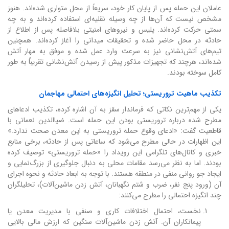
عاملان این حمله پس از پایان کار خود، سریعاً از محل متواری شده‌اند. هنوز
مشخص نیست که آن‌ها از چه وسیله نقلیه‌ای استفاده کرده‌اند و به چه
سمتی حرکت کرده‌اند. پلیس و نیروهای امنیتی بلافاصله پس از اطلاع از
حادثه در محل حاضر شده و تحقیقات میدانی را آغاز کرده‌اند. همچنین
تیم‌های آتش‌نشانی نیز به سرعت وارد عمل شده و موفق به مهار آتش
شده‌اند، هرچند که تجهیزات مذکور پیش از رسیدن آتش‌نشانی تقریباً به طور
کامل سوخته بودند.
تکذیب ماهیت تروریستی؛ تحلیل انگیزه‌های احتمالی مهاجمان
یکی از مهم‌ترین نکاتی که فرماندار سقز به آن اشاره کرده، تکذیب ادعاهای
مطرح شده درباره تروریستی بودن این حمله است. ضیاالدین نعمانی با
قاطعیت گفت: «ادعای وقوع حمله تروریستی به این معدن صحت ندارد.»
این اظهارات در حالی مطرح می‌شود که ساعاتی پس از حادثه، برخی منابع
خبری و کانال‌های تلگرامی این رویداد را «حمله تروریستی» توصیف کرده
بودند. اما به نظر می‌رسد مقامات محلی به دنبال جلوگیری از بزرگ‌نمایی و
ایجاد جو روانی منفی در منطقه هستند. با توجه به ابعاد حادثه و نحوه اجرای
آن (ورود پنج نفر، ضرب و شتم نگهبانان، آتش زدن ماشین‌آلات)، تحلیلگران
چند انگیزه احتمالی را مطرح می‌کنند:
نخست، احتمال اختلافات کاری و صنفی با مدیریت معدن یا
پیمانکاران آن. آتش زدن ماشین‌آلات سنگین که ارزش مالی بالایی