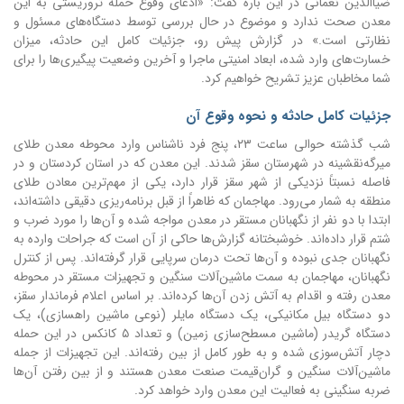
ضیاالدین نعمانی در این باره گفت: «ادعای وقوع حمله تروریستی به این
معدن صحت ندارد و موضوع در حال بررسی توسط دستگاه‌های مسئول و
نظارتی است.» در گزارش پیش رو، جزئیات کامل این حادثه، میزان
خسارت‌های وارد شده، ابعاد امنیتی ماجرا و آخرین وضعیت پیگیری‌ها را برای
شما مخاطبان عزیز تشریح خواهیم کرد.
جزئیات کامل حادثه و نحوه وقوع آن
شب گذشته حوالی ساعت ۲۳، پنج فرد ناشناس وارد محوطه معدن طلای
میرگه‌نقشینه در شهرستان سقز شدند. این معدن که در استان کردستان و در
فاصله نسبتاً نزدیکی از شهر سقز قرار دارد، یکی از مهم‌ترین معادن طلای
منطقه به شمار می‌رود. مهاجمان که ظاهراً از قبل برنامه‌ریزی دقیقی داشته‌اند،
ابتدا با دو نفر از نگهبانان مستقر در معدن مواجه شده و آن‌ها را مورد ضرب و
شتم قرار داده‌اند. خوشبختانه گزارش‌ها حاکی از آن است که جراحات وارده به
نگهبانان جدی نبوده و آن‌ها تحت درمان سرپایی قرار گرفته‌اند. پس از کنترل
نگهبانان، مهاجمان به سمت ماشین‌آلات سنگین و تجهیزات مستقر در محوطه
معدن رفته و اقدام به آتش زدن آن‌ها کرده‌اند. بر اساس اعلام فرماندار سقز،
دو دستگاه بیل مکانیکی، یک دستگاه مایلر (نوعی ماشین راهسازی)، یک
دستگاه گریدر (ماشین مسطح‌سازی زمین) و تعداد ۵ کانکس در این حمله
دچار آتش‌سوزی شده و به طور کامل از بین رفته‌اند. این تجهیزات از جمله
ماشین‌آلات سنگین و گران‌قیمت صنعت معدن هستند و از بین رفتن آن‌ها
ضربه سنگینی به فعالیت این معدن وارد خواهد کرد.