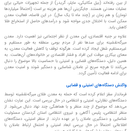
از بین رفته‌اند (بیل مکانیکی، مایلر، گریدر) از جمله تجهیزات حیاتی برای
عملیات معدنی هستند. جایگزینی آن‌ها هم هزینه بر است (احتمالاً میلیاردها
تومان) و هم زمان بر (چند ماه تا یک سال). در این فاصله، فعالیت معدن
ممکن است با اختلال جدی مواجه شود و درآمدهای حاصل از استخراج طلا
کاهش یابد.
علاوه بر جنبه اقتصادی، این معدن از نظر اجتماعی نیز اهمیت دارد. معدن
میرگه‌نقشینه برای صدها نفر از مردم بومی منطقه به طور مستقیم و
غیرمستقیم شغل ایجاد کرده است. هرگونه توقف یا کاهش فعالیت معدن، به
معنای بیکاری موقت این افراد و فشار اقتصادی بر خانواده‌های آن‌هاست. به
همین دلیل، دستگاه‌های قضایی و امنیتی با حساسیت بالا موضوع را دنبال
می‌کنند تا هرچه سریع تر عاملان شناسایی و دستگیر شوند و امنیت معدن
برای ادامه فعالیت تأمین گردد.
واکنش دستگاه‌های امنیتی و قضایی
فرماندار سقز اعلام کرده است که حمله به معدن طلای میرگه‌نقشینه توسط
دستگاه‌های نظارتی، امنیتی و انتظامی در حال بررسی است. این عبارت نشان
می‌دهد که موضوع از چند منظر و با هماهنگی چند نهاد دنبال می‌شود. از
منظر انتظامی، پلیس آگاهی و نیروی انتظامی استان کردستان مسئولیت
شناسایی و دستگیری عاملان را بر عهده دارند. از منظر امنیتی، دستگاه‌های
اطلاعاتی احتمالاً در حال بررسی ابعاد امنیتی و احتمال ارتباط عاملان با
گروه‌های معاند یا شبکه‌های خرابکارانه هستند.