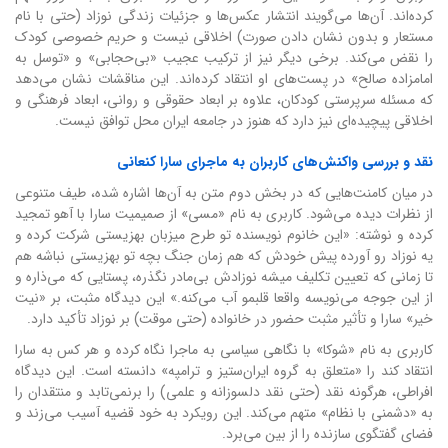
کرده‌اند. آن‌ها می‌گویند انتشار عکس‌ها و جزئیات زندگی نوزاد (حتی با نام
مستعار و بدون نشان دادن صورت) اخلاقی نیست و حریم خصوصی کودک
را نقض می‌کند. برخی دیگر نیز از ترکیب عجیب «بی‌حجابی» و «توسل به
امامزاده صالح» در پست‌های او انتقاد کرده‌اند. این مناقشات نشان می‌دهد
که مسئله سرپرستی کودکان، علاوه بر ابعاد حقوقی و روانی، ابعاد فرهنگی و
اخلاقی پیچیده‌ای نیز دارد که هنوز در جامعه ایران محل توافق نیست.
نقد و بررسی واکنش‌های کاربران به ماجرای سارا کنعانی
در میان کامنت‌هایی که در بخش دوم متن به آن‌ها اشاره شده، طیف متنوعی
از نظرات دیده می‌شود. کاربری به نام «مسی» از صمیمیت سارا با آهو تمجید
کرده و نوشته: «این خانوم نویسنده تو طرح میزبان بهزیستی شرکت کرده و
یه نوزاد رو آورده پیش خودش که هم زمان جنگ بچه تو بهزیستی نباشه هم
تا زمانی که تعیین تکلیف میشه نوزادش بی‌مادر نگذره، پستایی که می‌ذاره و
از این جوجه می‌نویسه واقعا قلبمو آب می‌کنه.» این دیدگاه مثبت، بر «نیت
خیر» سارا و تأثیر مثبت حضور در خانواده (حتی موقت) بر نوزاد تأکید دارد.
کاربری به نام «شوکا» با نگاهی سیاسی به ماجرا نگاه کرده و هر کس به سارا
انتقاد کند را «متعلق به گروه ایران‌ستیز و ترامپه» دانسته است. این دیدگاه
افراطی، هرگونه نقد (حتی نقد دلسوزانه و علمی) را برنمی‌تابد و منتقدان را
به «دشمنی با نظام» متهم می‌کند. این رویکرد به خود قضیه آسیب می‌زند و
فضای گفتگوی سازنده را از بین می‌برد.