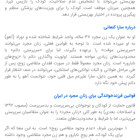
بهزیستی می‌تواند با تشخیص عدم صلاحیت، کودک را بازپس گیرد.
همچنین میزبان موظف است کودک را برای ویزیت‌های پزشکی منظم و
پیگیری پرونده در اختیار بهزیستی قرار دهد.
درباره سارا کنعانی
او به عنوان یک زن مجرد ۳۷ ساله، واجد شرایط شناخته شده و نوزاد (آهو)
به او سپرده شده است. با توجه به قوانین فعلی، زنان مجرد می‌توانند
«سرپرستی موقت» را برعهده بگیرند، اما برای «سرپرستی دائم» با
محدودیت‌های زیادی مواجه هستند. اولویت واگذاری دائم با «زوج‌های
نابارور» است. زنان مجرد معمولاً فقط در صورت فقدان متقاضی زوج، پس از
طی مراحل طولانی و اثبات توانایی‌های استثنایی، می‌توانند در صف انتظار قرار
گیرند. به همین دلیل، سارا علیرغم میل قلبی خود، نتوانست آهو را به طور
دائم پیش خود نگه دارد.
قوانین فرزندخواندگی برای زنان مجرد در ایران
قانون حمایت از کودکان و نوجوانان بی‌سرپرست و بدسرپرست (مصوب ۱۳۹۲
و اصلاحات بعدی) به طور کلی «زنان مجرد» را به عنوان متقاضیان سرپرستی
می‌پذیرد، اما با شرایط و محدودیت‌های متعدد.
مهم‌ترین شرط، «عدم وجود متقاضی زوج» است. به این معنا که اگر
برای یک کودک، هم زوج نابارور و هم زن مجرد متقاضی وجود داشته