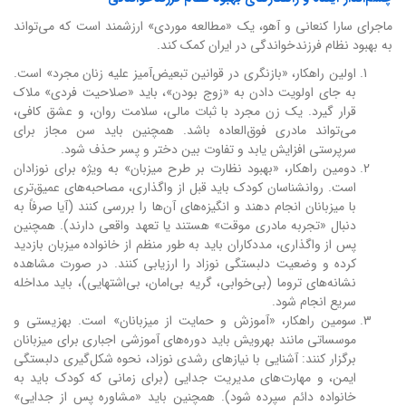
ماجرای سارا کنعانی و آهو، یک «مطالعه موردی» ارزشمند است که می‌تواند
به بهبود نظام فرزندخواندگی در ایران کمک کند.
اولین راهکار، «بازنگری در قوانین تبعیض‌آمیز علیه زنان مجرد» است.
به جای اولویت دادن به «زوج بودن»، باید «صلاحیت فردی» ملاک
قرار گیرد. یک زن مجرد با ثبات مالی، سلامت روان، و عشق کافی،
می‌تواند مادری فوق‌العاده باشد. همچنین باید سن مجاز برای
سرپرستی افزایش یابد و تفاوت بین دختر و پسر حذف شود.
دومین راهکار، «بهبود نظارت بر طرح میزبان» به ویژه برای نوزادان
است. روانشناسان کودک باید قبل از واگذاری، مصاحبه‌های عمیق‌تری
با میزبانان انجام دهند و انگیزه‌های آن‌ها را بررسی کنند (آیا صرفاً به
دنبال «تجربه مادری موقت» هستند یا تعهد واقعی دارند). همچنین
پس از واگذاری، مددکاران باید به طور منظم از خانواده میزبان بازدید
کرده و وضعیت دلبستگی نوزاد را ارزیابی کنند. در صورت مشاهده
نشانه‌های تروما (بی‌خوابی، گریه بی‌امان، بی‌اشتهایی)، باید مداخله
سریع انجام شود.
سومین راهکار، «آموزش و حمایت از میزبانان» است. بهزیستی و
موسساتی مانند بهرویش باید دوره‌های آموزشی اجباری برای میزبانان
برگزار کنند: آشنایی با نیازهای رشدی نوزاد، نحوه شکل‌گیری دلبستگی
ایمن، و مهارت‌های مدیریت جدایی (برای زمانی که کودک باید به
خانواده دائم سپرده شود). همچنین باید «مشاوره پس از جدایی»