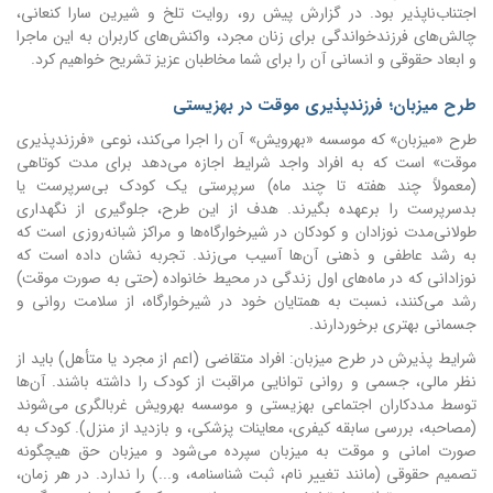
اجتناب‌ناپذیر بود. در گزارش پیش رو، روایت تلخ و شیرین سارا کنعانی،
چالش‌های فرزندخواندگی برای زنان مجرد، واکنش‌های کاربران به این ماجرا
و ابعاد حقوقی و انسانی آن را برای شما مخاطبان عزیز تشریح خواهیم کرد.
طرح میزبان؛ فرزندپذیری موقت در بهزیستی
طرح «میزبان» که موسسه «بهرویش» آن را اجرا می‌کند، نوعی «فرزندپذیری
موقت» است که به افراد واجد شرایط اجازه می‌دهد برای مدت کوتاهی
(معمولاً چند هفته تا چند ماه) سرپرستی یک کودک بی‌سرپرست یا
بدسرپرست را برعهده بگیرند. هدف از این طرح، جلوگیری از نگهداری
طولانی‌مدت نوزادان و کودکان در شیرخوارگاه‌ها و مراکز شبانه‌روزی است که
به رشد عاطفی و ذهنی آن‌ها آسیب می‌زند. تجربه نشان داده است که
نوزادانی که در ماه‌های اول زندگی در محیط خانواده (حتی به صورت موقت)
رشد می‌کنند، نسبت به همتایان خود در شیرخوارگاه، از سلامت روانی و
جسمانی بهتری برخوردارند.
شرایط پذیرش در طرح میزبان: افراد متقاضی (اعم از مجرد یا متأهل) باید از
نظر مالی، جسمی و روانی توانایی مراقبت از کودک را داشته باشند. آن‌ها
توسط مددکاران اجتماعی بهزیستی و موسسه بهرویش غربالگری می‌شوند
(مصاحبه، بررسی سابقه کیفری، معاینات پزشکی، و بازدید از منزل). کودک به
صورت امانی و موقت به میزبان سپرده می‌شود و میزبان حق هیچگونه
تصمیم حقوقی (مانند تغییر نام، ثبت شناسنامه، و...) را ندارد. در هر زمان،