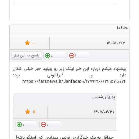
جانفدا
0
۱۴۰۵/۰۲/۳۱
0
1
پیشنهاد میکنم درباره این خبر لینک زیر رو ببینید خبر خیلی اشکال
داره و غیرقانونی بوده
https://farsnews.ir/Janfada60/1779316662415790024
پوریا زرشناس
5
۱۴۰۵/۰۲/۳۱
0
0
حداقل به یک خبرگزاری رفرنس میدادی، که راستگو باشه!