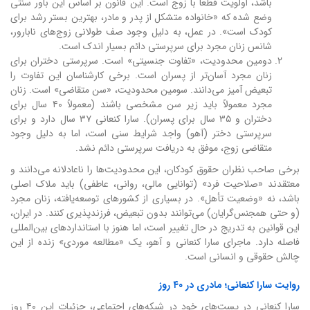
باشد، اولویت قطعاً با زوج است. این قانون بر اساس این باور سنتی
وضع شده که «خانواده متشکل از پدر و مادر، بهترین بستر رشد برای
کودک است». در عمل، به دلیل وجود صف طولانی زوج‌های نابارور،
شانس زنان مجرد برای سرپرستی دائم بسیار اندک است.
دومین محدودیت، «تفاوت جنسیتی» است. سرپرستی دختران برای
زنان مجرد آسان‌تر از پسران است. برخی کارشناسان این تفاوت را
تبعیض آمیز می‌دانند. سومین محدودیت، «سن متقاضی» است. زنان
مجرد معمولاً باید زیر سن مشخصی باشند (معمولاً ۴۰ سال برای
دختران و ۳۵ سال برای پسران). سارا کنعانی ۳۷ سال دارد و برای
سرپرستی دختر (آهو) واجد شرایط سنی است، اما به دلیل وجود
متقاضی زوج، موفق به دریافت سرپرستی دائم نشد.
برخی صاحب نظران حقوق کودکان، این محدودیت‌ها را ناعادلانه می‌دانند و
معتقدند «صلاحیت فرد» (توانایی مالی، روانی، عاطفی) باید ملاک اصلی
باشد، نه «وضعیت تأهل». در بسیاری از کشورهای توسعه‌یافته، زنان مجرد
(و حتی همجنس‌گرایان) می‌توانند بدون تبعیض، فرزندپذیری کنند. در ایران،
این قوانین به تدریج در حال تغییر است، اما هنوز با استانداردهای بین‌المللی
فاصله دارد. ماجرای سارا کنعانی و آهو، یک «مطالعه موردی» زنده از این
چالش حقوقی و انسانی است.
روایت سارا کنعانی؛ مادری در ۴۰ روز
سارا کنعانی در پست‌های خود در شبکه‌های اجتماعی، جزئیات این ۴۰ روز