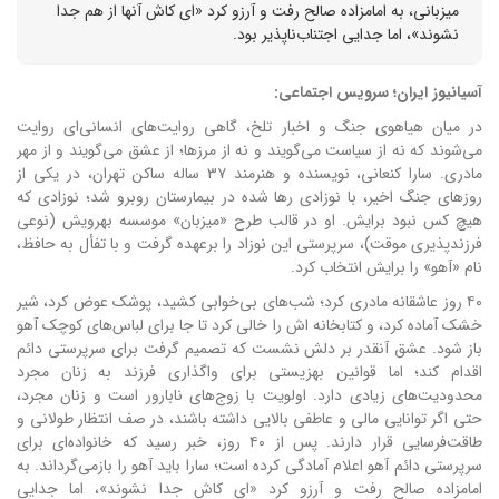
میزبانی، به امامزاده صالح رفت و آرزو کرد «ای کاش آنها از هم جدا
نشوند»، اما جدایی اجتناب‌ناپذیر بود.
آسیانیوز ایران؛ سرویس اجتماعی:
در میان هیاهوی جنگ و اخبار تلخ، گاهی روایت‌های انسانی‌ای روایت
می‌شوند که نه از سیاست می‌گویند و نه از مرزها؛ از عشق می‌گویند و از مهر
مادری. سارا کنعانی، نویسنده و هنرمند ۳۷ ساله ساکن تهران، در یکی از
روزهای جنگ اخیر، با نوزادی رها شده در بیمارستان روبرو شد؛ نوزادی که
هیچ کس نبود برایش. او در قالب طرح «میزبان» موسسه بهرویش (نوعی
فرزندپذیری موقت)، سرپرستی این نوزاد را برعهده گرفت و با تفأل به حافظ،
نام «آهو» را برایش انتخاب کرد.
۴۰ روز عاشقانه مادری کرد؛ شب‌های بی‌خوابی کشید، پوشک عوض کرد، شیر
خشک آماده کرد، و کتابخانه اش را خالی کرد تا جا برای لباس‌های کوچک آهو
باز شود. عشق آنقدر بر دلش نشست که تصمیم گرفت برای سرپرستی دائم
اقدام کند؛ اما قوانین بهزیستی برای واگذاری فرزند به زنان مجرد
محدودیت‌های زیادی دارد. اولویت با زوج‌های نابارور است و زنان مجرد،
حتی اگر توانایی مالی و عاطفی بالایی داشته باشند، در صف انتظار طولانی و
طاقت‌فرسایی قرار دارند. پس از ۴۰ روز، خبر رسید که خانواده‌ای برای
سرپرستی دائم آهو اعلام آمادگی کرده است؛ سارا باید آهو را بازمی‌گرداند. به
امامزاده صالح رفت و آرزو کرد «ای کاش جدا نشوند»، اما جدایی