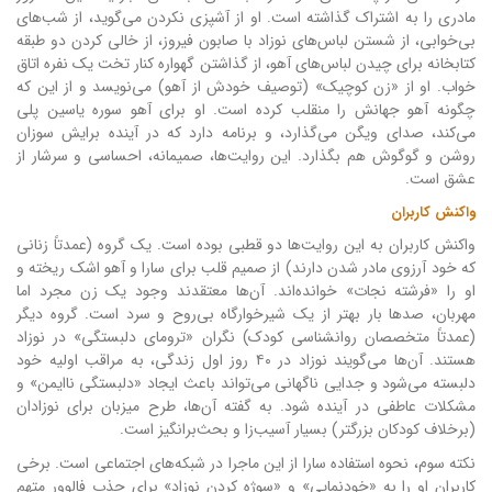
مادری را به اشتراک گذاشته است. او از آشپزی نکردن می‌گوید، از شب‌های
بی‌خوابی، از شستن لباس‌های نوزاد با صابون فیروز، از خالی کردن دو طبقه
کتابخانه برای چیدن لباس‌های آهو، از گذاشتن گهواره کنار تخت یک نفره اتاق
خواب. او از «زن کوچیک» (توصیف خودش از آهو) می‌نویسد و از این که
چگونه آهو جهانش را منقلب کرده است. او برای آهو سوره یاسین پلی
می‌کند، صدای ویگن می‌گذارد، و برنامه دارد که در آینده برایش سوزان
روشن و گوگوش هم بگذارد. این روایت‌ها، صمیمانه، احساسی و سرشار از
عشق است.
واکنش کاربران
واکنش کاربران به این روایت‌ها دو قطبی بوده است. یک گروه (عمدتاً زنانی
که خود آرزوی مادر شدن دارند) از صمیم قلب برای سارا و آهو اشک ریخته و
او را «فرشته نجات» خوانده‌اند. آن‌ها معتقدند وجود یک زن مجرد اما
مهربان، صدها بار بهتر از یک شیرخوارگاه بی‌روح و سرد است. گروه دیگر
(عمدتاً متخصصان روانشناسی کودک) نگران «ترومای دلبستگی» در نوزاد
هستند. آن‌ها می‌گویند نوزاد در ۴۰ روز اول زندگی، به مراقب اولیه خود
دلبسته می‌شود و جدایی ناگهانی می‌تواند باعث ایجاد «دلبستگی ناایمن» و
مشکلات عاطفی در آینده شود. به گفته آن‌ها، طرح میزبان برای نوزادان
(برخلاف کودکان بزرگتر) بسیار آسیب‌زا و بحث‌برانگیز است.
نکته سوم، نحوه استفاده سارا از این ماجرا در شبکه‌های اجتماعی است. برخی
کاربران او را به «خودنمایی» و «سوژه کردن نوزاد» برای جذب فالوور متهم