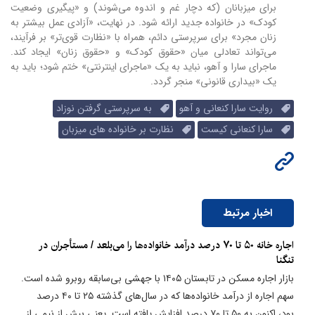
برای میزبانان (که دچار غم و اندوه می‌شوند) و «پیگیری وضعیت
کودک» در خانواده جدید ارائه شود. در نهایت، «آزادی عمل بیشتر به
زنان مجرد» برای سرپرستی دائم، همراه با «نظارت قوی‌تر» بر فرآیند،
می‌تواند تعادلی میان «حقوق کودک» و «حقوق زنان» ایجاد کند.
ماجرای سارا و آهو، نباید به یک «ماجرای اینترنتی» ختم شود؛ باید به
یک «بیداری قانونی» منجر گردد.
روایت سارا کنعانی و آهو
به سرپرستی گرفتن نوزاد
سارا کنعانی کیست
نظارت بر خانواده های میزبان
اخبار مرتبط
اجاره خانه ۵۰ تا ۷۰ درصد درآمد خانواده‌ها را می‌بلعد / مستأجران در
تنگنا
بازار اجاره مسکن در تابستان ۱۴۰۵ با جهشی بی‌سابقه روبرو شده است.
سهم اجاره از درآمد خانواده‌ها که در سال‌های گذشته ۲۵ تا ۴۰ درصد
بود، اکنون به ۵۰ تا ۷۰ درصد افزایش یافته است. یعنی بیش از نیمی از