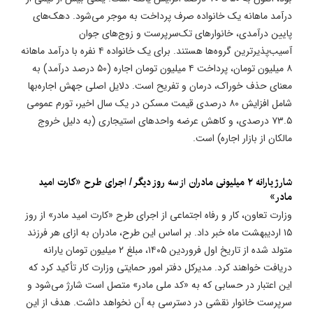
درآمد ماهانه یک خانواده صرف پرداخت به موجر می‌شود. دهک‌های
پایین درآمدی، خانوارهای تک‌سرپرست و زوج‌های جوان
آسیب‌پذیرترین گروه‌ها هستند. برای یک خانواده ۴ نفره با درآمد ماهانه
۸ میلیون تومان، پرداخت ۴ میلیون تومان اجاره (۵۰ درصد درآمد) به
معنای حذف خوراک، درمان و تفریح است. دلایل اصلی جهش اجاره‌بها
شامل افزایش ۸۰ درصدی قیمت مسکن در یک سال اخیر، تورم عمومی
۷۳.۵ درصدی، و کاهش عرضه واحدهای استیجاری (به دلیل خروج
مالکان از بازار اجاره) است.
​شارژ یارانه ۲ میلیونی مادران از سه روز دیگر / اجرای طرح «کارت امید
مادر»
وزارت تعاون، کار و رفاه اجتماعی از اجرای طرح «کارت امید مادر» از روز
۱۵ اردیبهشت ماه خبر داد. بر اساس این طرح، مادران به ازای هر فرزند
متولد شده از تاریخ اول فروردین ۱۴۰۵، مبلغ ۲ میلیون تومان یارانه
دریافت خواهند کرد. مدیرکل دفتر امور حمایتی وزارت کار تأکید کرد که
این اعتبار در حسابی که به «کد ملی مادر» متصل است شارژ می‌شود و
سرپرست خانوار نقشی در دسترسی به آن نخواهد داشت. هدف از این