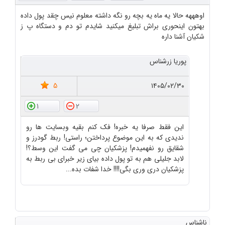
اوهههه حالا یه ماه یه بچه رو نگه داشته معلوم نیس چقد پول داده
بهتون اینحوری براش تبلیغ میکنید شایدم تو دم و دستگاه پ ز
شکیان آشنا داره
پوریا زرشناس
5
۱۴۰۵/۰۲/۳۰
1
2
این فقط صرفا یه خبره! فک کنم بقیه وبسایت ها رو
ندیدی که به این موضوع پرداختن؛ راستی! ربط گودرز و
شقایق رو نفهمیدم! پزشکیان چی می گفت این وسط؟!
لابد جلیلی هم به تو پول داده بیای زیر خبرای بی ربط به
پزشکیان دری وری بگی!!!! خدا شفات بده...
ناشناس