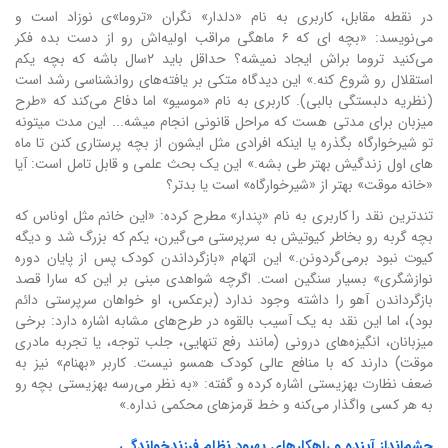
در نقطه مقابل، کاربری به نام «دلدار» نگران «تروما»ی نوزاد است و
می‌نویسد: «بچه ای که ۶ ماهگی مراقب اولیه‌اش رو از دست بده فکر
می‌کنید تروما براش ایجاد نمیشه؟ حداقل باید ۲سال باشه که بچه یکم
استقلال رو شروع کنه.» این دیدگاه متکی بر یافته‌های روانشناسی رشد است
(نظریه دلبستگی بالبی). کاربری به نام «موسیو» اما دفاع می‌کند که «طرح
میزبان برای مدتی هست که مراحل قانونی انجام میشه... این مدت میتونه
تو شیرخوارگاه بگذره یا اینکه افرادی مثل ایشون از بچه پرستاری کنن تا ماه
های اول زندگیش بهتر طی بشه.» این یک بحث علمی و قابل تامل است: آیا
«خانه موقت» بهتر از «شیرخوارگاه» است یا بدتر؟
تندترین نقد را کاربری به نام «پندار» مطرح کرده: «این خانم مثل اوناس که
بچه گربه رو بخاطر کیوتیش به سرپرستی می‌گیرن، یکم که بزرگ شد و دیگه
کیوت نبود برمی‌گردونن.» این اتهام «بازگرداندن کودک پس از پایان دوره
نوازشگری» بسیار سنگین است. اگرچه شواهدی مبنی بر این که سارا قصد
بازگرداندن آهو را داشته وجود ندارد (برعکس، او خواهان سرپرستی دائم
بود)، اما این نقد به یک آسیب بالقوه در طرح‌های مشابه اشاره دارد: برخی
میزبانان، انگیزه‌های درونی (مانند رفع تنهایی، جلب توجه، یا تجربه مادری
موقت) دارند که با منافع عالی کودک همسو نیست. کاربر «بهنام» نیز به
ضعف نظارت بهزیستی اشاره کرده و گفته: «به نظر می‌رسه بهزیستی بچه رو
به هر کسی واگذار می‌کنه و خط قرمزهای محکمی نداره.»
چشم‌انداز آینده و راهکارهای بهبود نظام فرزندخواندگی