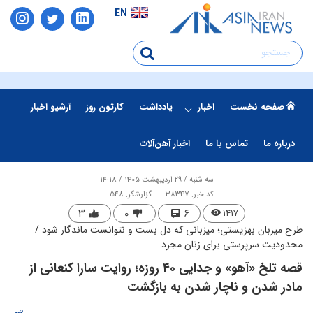
EN
صفحه نخست
اخبار
یادداشت
کارتون روز
آرشیو اخبار
درباره ما
تماس با ما
اخبار آهن‌آلات
سه شنبه / ۲۹ اردیبهشت ۱۴۰۵ / ۱۴:۱۸
کد خبر: 38347
گزارشگر: 548
۳
۰
۶
۱۴۱۷
طرح میزبان بهزیستی؛ میزبانی که دل بست و نتوانست ماندگار شود /
محدودیت سرپرستی برای زنان مجرد
قصه تلخ «آهو» و جدایی ۴۰ روزه؛ روایت سارا کنعانی از
مادر شدن و ناچار شدن به بازگشت