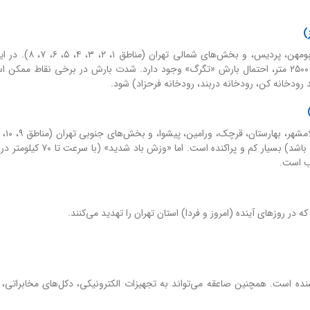
)
شامل شهرستان‌های فیروزکوه، دماوند، لویزان، رودهن، بومهن، 
بارش به صورت «رگبار و رعدوبرق» و در ارتفاعات بالای ۲۵۰۰ متر، احتمال بارش «تگرگ» وجود دارد. شدت بارش در برخی نقاط
 رودخانه کن، رودخانه دربند، رودخانه فرحزاد) شود.
۱۴، ۱۵، ۱۶، ۱۷، ۱۸، ۱۹، ۲۰). در این مناطق، بارش (اگر هم باشد) بسیار کم و پ
لب است.
 روزهای آینده (امروز و فردا) استان تهران را تهدید می‌کنند.
نده است. همچنین صاعقه می‌تواند به تجهیزات الکترونیکی، دکل‌های مخابراتی،