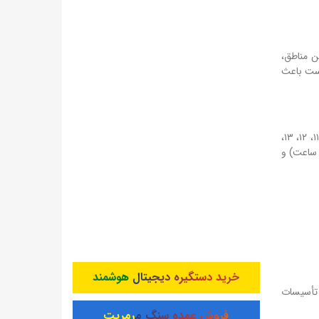
پردیس، و بخش‌های شمالی تهران (مناطق ۱، ۲، ۳، ۴، ۵، ۶، ۷، ۸). در این مناطق،
 ممکن است باعث
شامل شهرستان‌های رباط‌کریم، شهریار، قدس، ملارد، اسلامشهر، بهارستان، قرچک، ورامین، پیشوا، و بخش‌های جنوبی تهران (مناطق ۹، ۱۰، ۱۱، ۱۲، ۱۳،
راکنده است. اما «وزش باد شدید» (با سرعت تا ۷۰ کیلومتر در ساعت) و
خرید دستگیره دیجیتال هوشمند
 تأسیسات
فروش عمده سنگ مرمریت