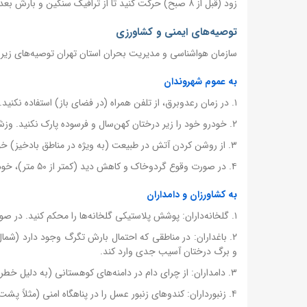
زود (قبل از ۸ صبح) حرکت کنید تا از ترافیک سنگین و بارش بعدازظهر در امان بمانید.
توصیه‌های ایمنی و کشاورزی
سازمان هواشناسی و مدیریت بحران استان تهران توصیه‌های زیر را ا
به عموم شهروندان
۱. در زمان رعدوبرق، از تلفن همراه (در فضای باز) استفاده نکنید. تلفن همراه (به دلیل امواج الکترومغناطیس) می‌تواند صاعقه را جذب کند.
۲. خودرو خود را زیر درختان کهن‌سال و فرسوده پارک نکنید. وزش باد شدید ممکن است باعث سقوط درخت شود.
۳. از روشن کردن آتش در طبیعت (به ویژه در مناطق بادخیز) خودداری کنید، زیرا وزش باد شدید می‌تواند آتش را به سرعت گسترش دهد.
۴. در صورت وقوع گردوخاک و کاهش دید (کمتر از ۵۰ متر)، خودرو را در محل امنی (غیر حاشیه جاده) متوقف کنید و چراغ‌های خطر (فلاشر) را روشن کنید.
به کشاورزان و دامداران
۱. گلخانه‌داران: پوشش پلاستیکی گلخانه‌ها را محکم کنید. در صورت پیش‌بینی تگرگ، از پوشش‌های محافظ (شبکه تگرگ) استفاده کنید.
۲. باغداران: در مناطقی که احتمال بارش تگرگ وجود دارد (شمال
و برگ درختان آسیب جدی وارد کند.
۳. دامداران: از چرای دام در دامنه‌های کوهستانی (به دلیل خطر صاعقه و سیل) خودداری کنید. دام‌ها را به آغل (پناهگاه) منتقل کنید.
۴. زنبورداران: کندوهای زنبور عسل را در پناهگاه امنی (مثلاً پشت دیوار بلند) قرار دهید تا از وزش باد شدید در امان باشند.