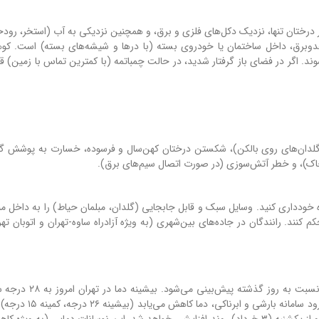
ر درختان تنها، نزدیک دکل‌های فلزی و برق، و همچنین نزدیکی به آب (استخر، رودخا
دوبرق، داخل ساختمان یا خودروی بسته (با درها و شیشه‌های بسته) است. کوه
ند. اگر در فضای باز گرفتار شدید، در حالت چمباتمه (با کمترین تماس با زمین) قر
، گلدان‌های روی بالکن)، شکستن درختان کهن‌سال و فرسوده، خسارت به پوشش گلخ
خاک)، و خطر آتش‌سوزی (در صورت اتصال سیم‌های برق).
ه خودداری کنید. وسایل سبک و قابل جابجایی (گلدان، مبلمان حیاط) را به داخل من
م کنند. رانندگان در جاده‌های بین‌شهری (به ویژه آزادراه ساوه-تهران و اتوبان تهر
امروز (۳۱ اردیبهشت) افزایش نسبی دما (حدود ۲ تا ۳ درجه) نسبت 
می‌رسد (کمینه دما ۱۷ درجه). اما از فردا (اول خرداد) به دلیل ورو