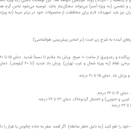
(۲ خرداد) دما ثابت می‌ماند (بیشینه ۲۶ درجه، کمینه ۱۶ درجه) و از یکشنبه (۳ خرداد) روند افزایشی خواهد شد. این نوسانات دمایی (ب
ی و تنفسی (به ویژه آسم) می‌تواند مشکل‌ساز باشد. توصیه می‌شود لباس گرم همر
ان نیز باید تمهیدات لازم برای محافظت از محصولات خود در برابر سرما (به ویژه 
زهای آینده به شرح زیر است (بر اساس پیش‌بینی هواشناسی):
 خود را لغو کنید (به دلیل خطر صاعقه). اگر قصد سفر به جاده چالوس یا هراز را د