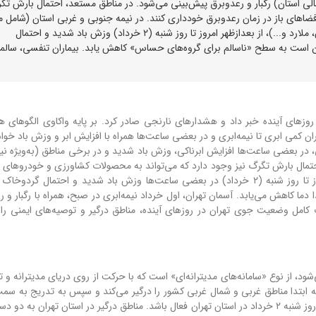
مالی استان) رگبار و رعدوبرق پیش‌بینی می‌شود. در مناطق مستعد، احتمال بارش تگ
 فضاهای باز در زمان رعدوبرق خودداری کنند. در نیمه جنوبی و غربی استان (شامل م
۱۸، ۱۹، ۲۱، ۲۲ تهران و شهرستان‌های رباط‌کریم، شهریار، قدس، ملارد و...)، از بعدازظهر امروز تا روز شنبه (۲ خرداد) وزش باد شدید و احتمال
 است به سطح «ناسالم برای گروه‌های حساس» کاهش یابد. بیماران تنفسی، سالمن
روزهای آینده خبر داد و هشدارهای نارنجی صادر کرد. بر پایه واکاوی الگوهای 
ن کمی ابری تا نیمه‌ابری و در بعضی ساعت‌ها همراه با افزایش ابر و وزش باد خواه
اج بارشی، در بعضی ساعت‌ها افزایش ابرناکی، وزش باد شدید و در برخی مناطق (به‌ویژه ن
احتمال بارش تگرگ نیز وجود دارد که می‌تواند به محصولات کشاورزی و خودروهای 
آسیب برساند. در نیمه جنوبی و غربی استان، از بعدازظهر امروز تا روز شنبه (۲ خرداد) در بعضی ساعت‌ها وزش باد شدید و احتمال
دما کاهش می‌یابد. آسمان تهران، اول خرداد نیمه‌ابری در صبح، همراه با رگبار و 
امل وضعیت جوی تهران در روزهای آینده، مناطق درگیر و توصیه‌های ایمنی را 
ت وارد استان تهران می‌شود، از نوع «سامانه‌های مدیترانه‌ای» است که با حرکت از روی دریای مدیترانه و 
نه ابتدا مناطق غربی و شمال غربی کشور را درگیر می‌کند و سپس به تدریج به سمت 
جمله تهران) حرکت می‌کند. پیش‌بینی می‌شود که این سامانه تا روز شنبه ۲ خرداد در استان تهران فعال باشد. مناطق درگیر در استان تهران