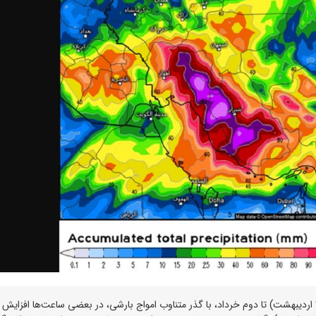
سازمان هواشناسی استان تهران هشدار داد که از بعدازظهر ۳۱ اردیبهشت) تا دوم خرداد، با گذر متناوب امواج بارشی، در بعضی ساعت‌ها افزایش