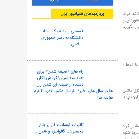
نه، دریا،
پربازدیدهای آسیانیوز ایران
نوردان و
ار بگیرید
قسمتی از نامه یک استاد
دانشگاه به رهبر جمهوری
اسلامی
انه‌ها و
راه های «صیغه شدن» برای
همه متقاضیان/گزارش تکان
دهنده از صیغه ای شدن زن
زل منتقل
ها در سال های اخیر/از ارسال عکس قدی تا فرم
ان-قم) با
هزینه ها!
تاثیرات نوسانات گاز بر بازار
به روز گذشته پیش‌بینی می‌شود. بیشینه دما در تهران امروز به ۲۸ درجه سانتی‌گراد
محصولات گالوانیزه و فنس ...
د سامانه بارشی و ابرناکی، دما کاهش می‌یابد (بیشینه ۲۶ درجه، کمینه ۱۵ درجه). روز شنبه