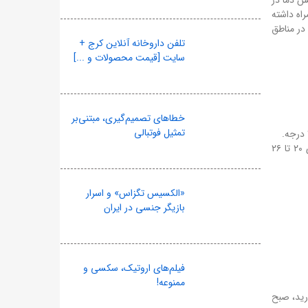
ه ویژه کاهش دما در
اه داشته
در مناطق
تلفن داروخانه آنلاین کرج +
سایت [قیمت محصولات و ...]
خطاهای تصمیم‌گیری، مبتنی‌بر
تمثیل فوتبالی
بعدازظهر (۱۲ تا ۱۸): ابرناکی شدید، رگبار و رعدوبرق در برخی نقاط (به ویژه شمال و غرب تهران). وزش باد شدید (تا ۶۰ کیلومتر). دمای ۲۰ تا ۲۶
«الکسیس تگزاس» و اسرار
بازیگر جنسی در ایران
فیلم‌های اروتیک، سکسی و
ممنوعه!
ارید، صبح