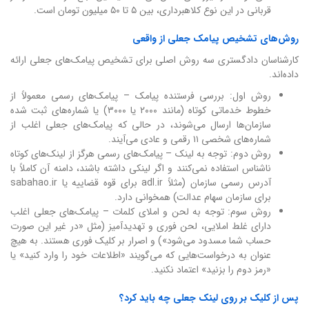
قربانی در این نوع کلاهبرداری، بین ۵ تا ۵۰ میلیون تومان است.
روش‌های تشخیص پیامک جعلی از واقعی
کارشناسان دادگستری سه روش اصلی برای تشخیص پیامک‌های جعلی ارائه
داده‌اند.
روش اول: بررسی فرستنده پیامک – پیامک‌های رسمی معمولاً از
خطوط خدماتی کوتاه (مانند ۲۰۰۰ یا ۳۰۰۰) یا شماره‌های ثبت شده
سازمان‌ها ارسال می‌شوند، در حالی که پیامک‌های جعلی اغلب از
شماره‌های شخصی ۱۱ رقمی و عادی می‌آیند.
روش دوم: توجه به لینک – پیامک‌های رسمی هرگز از لینک‌های کوتاه
ناشناس استفاده نمی‌کنند و اگر لینکی داشته باشند، دامنه آن کاملاً با
آدرس رسمی سازمان (مثلاً adl.ir برای قوه قضاییه یا sabahao.ir
برای سازمان سهام عدالت) همخوانی دارد.
روش سوم: توجه به لحن و املای کلمات – پیامک‌های جعلی اغلب
دارای غلط املایی، لحن فوری و تهدیدآمیز (مثل «در غیر این صورت
حساب شما مسدود می‌شود») و اصرار بر کلیک فوری هستند. به هیچ
عنوان به درخواست‌هایی که می‌گویند «اطلاعات خود را وارد کنید» یا
«رمز دوم را بزنید» اعتماد نکنید.
پس از کلیک بر روی لینک جعلی چه باید کرد؟