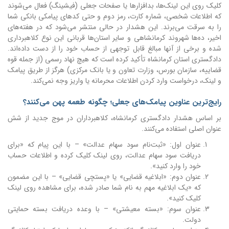
کلیک روی این لینک‌ها، بدافزارها یا صفحات جعلی (فیشینگ) فعال می‌شوند
که اطلاعات شخصی، شماره کارت، رمز دوم و حتی کدهای پیامکی بانکی شما
را به سرقت می‌برند. این هشدار در حالی منتشر می‌شود که در هفته‌های
اخیر، ده‌ها شهروند کرمانشاهی و سایر استان‌ها قربانی این نوع کلاهبرداری
شده و برخی از آنها مبالغ قابل توجهی از حساب خود را از دست داده‌اند.
دادگستری استان کرمانشاه تأکید کرده است که هیچ نهاد رسمی (از جمله قوه
قضاییه، سازمان بورس، وزارت تعاون و یا بانک مرکزی) هرگز از طریق پیامک
و لینک، درخواست وارد کردن اطلاعات محرمانه یا واریز وجه نمی‌کند.
رایج‌ترین عناوین پیامک‌های جعلی؛ چگونه طعمه پهن می‌کنند؟
بر اساس هشدار دادگستری کرمانشاه، کلاهبرداران در موج جدید از شش
عنوان اصلی استفاده می‌کنند.
عنوان اول: «ثبت‌نام سود سهام عدالت» – با این پیام که «برای
دریافت سود سهام عدالت، روی لینک کلیک کرده و اطلاعات حساب
خود را وارد کنید».
عنوان دوم: «ابلاغیه قضایی» یا «پستچی قضایی» – با این مضمون
که «یک ابلاغیه مهم به نام شما صادر شده، برای مشاهده روی لینک
کلیک کنید».
عنوان سوم: «بسته معیشتی» – با وعده دریافت بسته حمایتی
دولت.