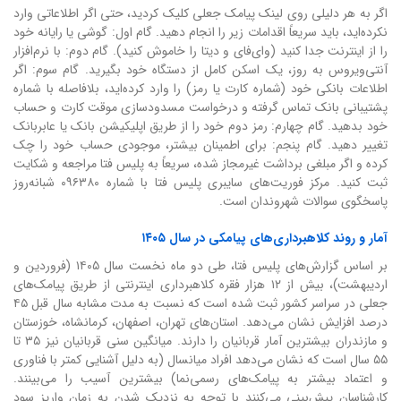
اگر به هر دلیلی روی لینک پیامک جعلی کلیک کردید، حتی اگر اطلاعاتی وارد
نکرده‌اید، باید سریعاً اقدامات زیر را انجام دهید. گام اول: گوشی یا رایانه خود
را از اینترنت جدا کنید (وای‌فای و دیتا را خاموش کنید). گام دوم: با نرم‌افزار
آنتی‌ویروس به روز، یک اسکن کامل از دستگاه خود بگیرید. گام سوم: اگر
اطلاعات بانکی خود (شماره کارت یا رمز) را وارد کرده‌اید، بلافاصله با شماره
پشتیبانی بانک تماس گرفته و درخواست مسدودسازی موقت کارت و حساب
خود بدهید. گام چهارم: رمز دوم خود را از طریق اپلیکیشن بانک یا عابربانک
تغییر دهید. گام پنجم: برای اطمینان بیشتر، موجودی حساب خود را چک
کرده و اگر مبلغی برداشت غیرمجاز شده، سریعاً به پلیس فتا مراجعه و شکایت
ثبت کنید. مرکز فوریت‌های سایبری پلیس فتا با شماره ۰۹۶۳۸۰ شبانه‌روز
پاسخگوی سوالات شهروندان است.
آمار و روند کلاهبرداری‌های پیامکی در سال ۱۴۰۵
بر اساس گزارش‌های پلیس فتا، طی دو ماه نخست سال ۱۴۰۵ (فروردین و
اردیبهشت)، بیش از ۱۲ هزار فقره کلاهبرداری اینترنتی از طریق پیامک‌های
جعلی در سراسر کشور ثبت شده است که نسبت به مدت مشابه سال قبل ۴۵
درصد افزایش نشان می‌دهد. استان‌های تهران، اصفهان، کرمانشاه، خوزستان
و مازندران بیشترین آمار قربانیان را دارند. میانگین سنی قربانیان نیز ۳۵ تا
۵۵ سال است که نشان می‌دهد افراد میانسال (به دلیل آشنایی کمتر با فناوری
و اعتماد بیشتر به پیامک‌های رسمی‌نما) بیشترین آسیب را می‌بینند.
کارشناسان پیش‌بینی می‌کنند با توجه به نزدیک شدن به زمان واریز سود