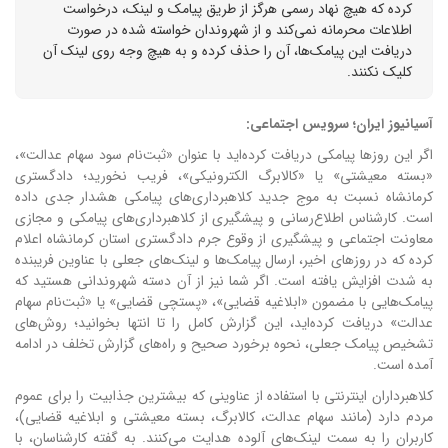
کرده که هیچ نهاد رسمی هرگز از طریق پیامک و لینک، درخواست
اطلاعات محرمانه نمی‌کند و از شهروندان خواسته شده در صورت
دریافت این پیامک‌ها، آن را حذف کرده و به هیچ وجه روی لینک آن
کلیک نکنند.
آسیانیوز ایران؛ سرویس اجتماعی:
اگر این روزها پیامکی دریافت کرده‌اید با عنوان «ثبت‌نام سود سهام عدالت»،
«بسته معیشتی» یا «کالابرگ الکترونیکی»، فریب نخورید؛ دادگستری
کرمانشاه نسبت به موج جدید کلاهبرداری‌های پیامکی هشدار جدی داده
است. کارشناس اطلاع‌رسانی و پیشگیری از کلاهبرداری‌های پیامکی و مجازی
معاونت اجتماعی و پیشگیری از وقوع جرم دادگستری استان کرمانشاه اعلام
کرده که در روزهای اخیر، ارسال پیامک‌ها و لینک‌های جعلی با عناوین فریبنده
به شدت افزایش یافته است. اگر شما نیز از آن دسته شهروندانی هستید که
پیامک‌هایی با مضمون «ابلاغیه قضایی»، «پستچی قضایی» یا «ثبت‌نام سهام
عدالت» دریافت کرده‌اید، این گزارش کامل را تا انتها بخوانید؛ روش‌های
تشخیص پیامک جعلی، نحوه برخورد صحیح و راه‌های گزارش تخلف در ادامه
آمده است.
کلاهبرداران اینترنتی با استفاده از عناوینی که بیشترین جذابیت را برای عموم
مردم دارد (مانند سهام عدالت، کالابرگ، بسته معیشتی و ابلاغیه قضایی)،
کاربران را به سمت لینک‌های آلوده هدایت می‌کنند. به گفته کارشناسان، با