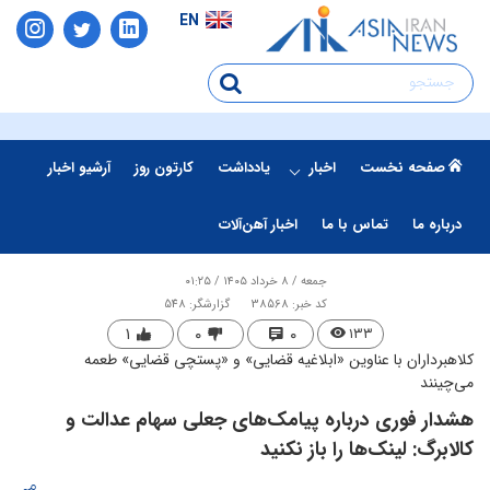
EN
صفحه نخست
اخبار
یادداشت
کارتون روز
آرشیو اخبار
درباره ما
تماس با ما
اخبار آهن‌آلات
جمعه / ۸ خرداد ۱۴۰۵ / ۰۱:۲۵
کد خبر: 38568
گزارشگر: 548
۱
۰
۰
۱۳۳
کلاهبرداران با عناوین «ابلاغیه قضایی» و «پستچی قضایی» طعمه
می‌چینند
​هشدار فوری درباره پیامک‌های جعلی سهام عدالت و
کالابرگ: لینک‌ها را باز نکنید