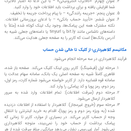
عنوان چهارم: «کالابرگ الکترونیکی» – با این ادعا که اعتبار کالابرگ
شما افزایش یافته و برای برداشت باید اطلاعات خود را وارد کنید.
عنوان پنجم: «جریمه رانندگی» – با پیام پرداخت جریمه با تخفیف.
عنوان ششم: «تأیید حساب بانکی» – با ادعای بروزرسانی اطلاعات.
نکته مشترک همه این پیامک‌ها، وجود یک لینک کوتاه شده (مثلاً با
دامنه‌های ناشناس مانند bit.ly یا tinyurl یا دامنه‌های جعلی شبیه به
آدرس بانک‌ها) است که کاربر را به صفحه جعلی هدایت می‌کند.
مکانیسم کلاهبرداری؛ از کلیک تا خالی شدن حساب
فرآیند کلاهبرداری در سه مرحله انجام می‌شود.
مرحله اول (فیشینگ): کاربر روی لینک کلیک می‌کند. صفحه باز شده،
ظاهری کاملاً شبیه به صفحه اصلی یک بانک، سامانه سهام عدالت یا
سامانه قوه قضاییه دارد. از کاربر خواسته می‌شود شماره کارت، رمز اول،
رمز دوم، رمز پویا و کد پیامکی را وارد کند.
مرحله دوم (سرقت اطلاعات): تمام اطلاعات وارد شده به سرور
کلاهبردار ارسال می‌شود.
مرحله سوم (خروج غیرمجاز): کلاهبردار با استفاده از اطلاعات دزدیده
شده (به ویژه رمز دوم و رمز پویا)، اقدام به خرید اینترنتی یا انتقال
وجه از حساب کاربر می‌کند. در بسیاری از موارد، کاربر تا زمانی که
پیامک برداشت از حساب خود را نمی‌بیند، متوجه کلاهبرداری
نمی‌شود. آمار غیررسمی نشان می‌دهد میانگین مبلغ سرقت شده از هر