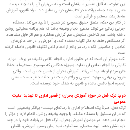
این عبارت، نه قابل تفسیر سلیقه‌ای است و نه می‌توان آن را به چند برنامه
جنبی یا چند جمله پراکنده در کتاب‌های درسی تقلیل داد. مراد قانون، آموزش
ساختارمند، مستمر و فراگیر است.
در کنار این حکم، منطق حقوق عمومی نیز همین را تأیید می‌کند. دستگاه
اجرایی زمانی می‌تواند مدعی انجام وظیفه باشد که هم برنامه عملیاتی روشن
داشته باشد، هم شاخص سنجش، هم گزارش عملکرد و هم اثر قابل مشاهده.
اگر دستگاهی فقط به ذکر کلیات بسنده کند، یا آموزش را در حد مانورهای
نمادین و مناسبتی نگه دارد، در واقع از انجام کامل تکلیف قانونی فاصله گرفته
است.
نکته مهم‌تر آن است که در حقوق اداری، انجام ناقص تکلیف در برخی موارد
تفاوتی با انجام ندادن آن ندارد، به‌ویژه هنگامی که موضوع مستقیماً با حفظ
جان مردم ارتباط پیدا می‌کند. آموزش بحران از همین جنس است. وقتی
خروجی نهایی، مهارت عمومی و رفتار درست در لحظه خطر نیست، یعنی
زنجیره اجرا ناقص مانده و قانون به هدف خود نرسیده است.
دوم: ترک فعل در حوزه آموزش بحران؛ از قصور اداری تا تهدید امنیت
عمومی
ترک فعل، صرفاً یک اصطلاح اداری یا رسانه‌ای نیست؛ بیانگر وضعیتی است
که در آن مسئول یا دستگاه مکلف، با وجود وظیفه روشن، اقدام لازم و مؤثر را
انجام نمی‌دهد. در موضوع آموزش بحران، ترک فعل می‌تواند خود را در چند
لایه نشان دهد: نبود محتوای استاندارد، نبود زمان رسمی آموزشی، فقدان