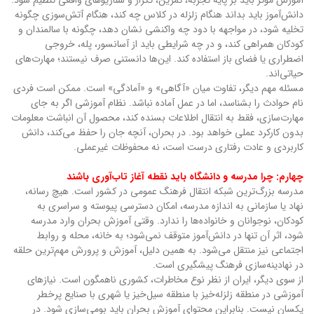
آموزش مؤثر باید بر پایه تجربه، تمرین، تکرار و سناریوهای واقعی تنظیم شود.
دانش‌آموز باید بداند هنگام زلزله در کلاس چه کند، هنگام آتش‌سوزی چگونه
تخلیه شود، در مواجهه با دود چه واکنشی نشان دهد، چگونه با سالمندان و
کودکان همراهی کند، و در چه شرایطی باید از آسانسور، پله، خروجی
اضطراری یا فضای باز استفاده کند. این‌ها دانستنی صرف نیستند؛ مهارت‌های
حیاتی‌اند.
مسئله مهم دیگر، تفاوت میان «آگاهی» و «آمادگی» است. ممکن است فردی
نام حوادث را بشناسد، اما در عمل آماده نباشد. نظام آموزشی اگر به جای
مهارت‌سازی، فقط به انتقال اطلاعات بسنده کند، محصول آن انباشت معلومات
بدون کارکرد عملی خواهد بود. در بحران، آنچه جان را حفظ می‌کند، دانش
کاربردی و عادت رفتاری درست است، نه محفوظات غیرعملی.
چهارم: چرا مدرسه و دانشگاه باید نقطه آغاز تاب‌آوری باشند
مدرسه بزرگ‌ترین شبکه انتقال فرهنگ عمومی در کشور است. هیچ رسانه،
نهاد یا سازمانی به اندازه مدرسه، امکان دسترسی پیوسته و سراسری به
کودکان، نوجوانان و خانواده‌ها را ندارد. وقتی آموزش بحران وارد مدرسه
شود، اثر آن تنها در دانش‌آموز متوقف نمی‌شود؛ به خانه، محله و روابط
اجتماعی نیز منتقل می‌شود. به همین دلیل، آموزش و پرورش مهم‌ترین حلقه
در نهادینه‌سازی فرهنگ پیشگیری است.
از سوی دیگر، ایران از نظر نوع مخاطرات، کشوری ناهمگون است. نیازهای
آموزشی در منطقه زلزله‌خیز با منطقه سیل‌خیز یا شهری با صنایع پرخطر
یکسان نیست. بنابراین محتوای آموزش بحران باید بومی‌سازی شود. در