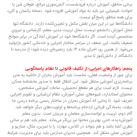
برخی مناطق، آموزش درباره فرونشست، آتش‌سوزی مراتع، طوفان شن یا
حوادث شیمیایی نیز باید به مواد آموزشی افزوده شود. نسخه یکسان و کلی،
برای همه مناطق پاسخ‌گو نیست.
دانشگاه‌ها نیز در این میان نقش مکمل و تعیین‌کننده دارند. دانشگاه تنها
محل آموزش دانشجو نیست؛ محل تربیت مدیر، معلم، کارشناس و نیروی
متخصص آینده است. اگر دانشگاه‌ها خود در آموزش آمادگی در برابر سوانح
ضعیف باشند، این ضعف در سراسر ساختار اجرایی و خدماتی کشور بازتولید
می‌شود. از همین رو، اجرای ماده ۱۴ باید زنجیره‌ای دیده شود؛ از مدرسه تا
دانشگاه، از دانش‌آموز تا مدیر.
پنجم: راهکارهای اجرایی؛ از تکلیف قانونی تا نظام پاسخگویی
برای عبور از وضعیت فعلی، نخست باید آموزش بحران از حاشیه به متن
برنامه‌ریزی آموزشی منتقل شود. این انتقال فقط با صدور بخشنامه ممکن
نیست. لازم است برای هر مقطع تحصیلی، ساعات آموزشی مشخص،
محتوای استاندارد، شیوه‌های عملی آموزش، نظام ارزشیابی و تقویم اجرایی
تعریف شود. تا زمانی که آموزش بحران در ساختار رسمی برنامه درسی جا
نیفتد، به‌سادگی قربانی ازدحام برنامه‌ها و اولویت‌های دیگر خواهد شد.
گام دوم، تربیت و توانمندسازی معلمان و مربیان است. بدون معلم
آموزش‌دیده، حتی بهترین محتوا نیز بی‌اثر می‌ماند. معلم باید هم بر مبانی
نظری آشنا باشد و هم بتواند در کلاس، مهارت را با تمرین، مثال، سناریو و
آموزش عملی منتقل کند. همچنین مدیران مدارس باید برای مدیریت شرایط