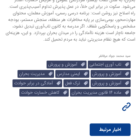
بحران، به شکل تلفات بیشتر، سردرگمی عمومی و افزایش خسارت آشکار
می‌شود. سکوت در برابر این خلأ، در عمل پذیرش تداوم آسیب‌پذیری است.
راه اصلاح نیز روشن است: برنامه درسی رسمی، آموزش معلمان، محتوای
مهارت‌محور، بومی‌سازی بر پایه مخاطرات هر منطقه، سنجش مستمر، بودجه
مشخص و پاسخگویی شفاف. اگر مدرسه به کانون تاب‌آوری تبدیل نشود،
جامعه ناچار است هزینه ناآمادگی را در میدان بحران بپردازد. و این، هزینه‌ای
است که هیچ نظام مدیریتی نباید به مردم تحمیل کند.
سید محمد جواد عرفانفر
تاب آوری اجتماعی
آموزش و پرورش
آموزش و پرورش
ایمنی مدارس
مدیریت بحران
آموزش و پرورش
ترک فعل
آمادگی در برابر حوادث
ماده 14 قانون مدیریت بحران
کاهش خسارت حوادث
اخبار مرتبط