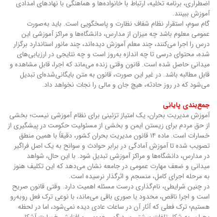
اضطراری، برنامه تخلیه، ارتباط با خانواده‌ها و هماهنگی با نهادهای امدادی
آموزش ببینند.
گام سوم، استقرار نظام شفاف نظارت و پاسخگویی است. باید به‌صورت
عمومی معلوم باشد چه میزان از مدارس، دانشگاه‌ها و مراکز آموزشی این
درس را اجرا می‌کنند، چند معلم آموزش دیده‌اند، چند مانور استاندارد برگزار
شده، محتوای درسی تا چه اندازه به‌روز است و چه نتایجی در ارزیابی‌های
میدانی حاصل شده است. قانون وقتی زنده می‌ماند که اجرا، قابل مشاهده و
قابل مطالبه باشد. در غیر این صورت، قانون به متن بایگانی‌شده‌ای تبدیل
می‌شود که در روز حادثه، هیچ جان و مالی را نجات نخواهد داد.
جمع‌بندی پایانی
آموزش مدیریت بحران، یک امتیاز تزئینی برای نظام آموزشی نیست؛ بخشی
از حق مردم برای زیستن ایمن و بخشی از مسئولیت حکومت در پیشگیری از
خسارات است. ماده ۱۴ قانون مدیریت بحران کشور، دقیقاً با همین منطق
تصویب شده تا آموزش آمادگی در برابر حوادث و سوانح به یک اصل فراگیر
در مدارس، دانشگاه‌ها و مراکز آموزشی تبدیل شود. با این حال، شواهد
میدانی و ضعف مهارت عمومی در جامعه نشان می‌دهد که این تکلیف هنوز
به مرحله اجرای کامل، منسجم و اثرگذار نرسیده است.
در چنین شرایطی، نام‌گذاری درست مسئله اهمیت دارد. وقتی قانون صریح
است و اجرا ناقص، محدود یا صوری باقی می‌ماند، با نوعی ترک فعل روبه‌رو
هستیم؛ ترک فعلی که آثار آن در ساعات عادی دیده نمی‌شود، اما در لحظه