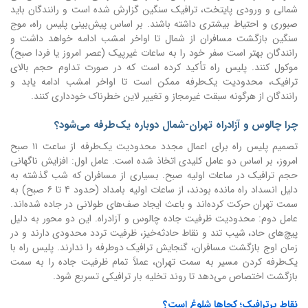
شمالی و ورودی پایتخت، ترافیک سنگین گزارش شده است و رانندگان باید
صبوری و احتیاط بیشتری داشته باشند. بر اساس پیش‌بینی پلیس راه، موج
سنگین بازگشت مسافران از شمال تا اواخر امشب ادامه خواهد داشت و
رانندگان بهتر است سفر خود را به ساعات غیرپیک (عصر امروز یا فردا صبح)
موکول کنند. پلیس راه تأکید کرده است که در صورت تداوم حجم بالای
ترافیک، محدودیت یک‌طرفه ممکن است تا اواخر امشب ادامه یابد و
رانندگان از هرگونه سبقت غیرمجاز و تغییر لاین خطرناک خودداری کنند.
چرا چالوس و آزادراه تهران-شمال دوباره یک‌طرفه می‌شود؟
تصمیم پلیس راه برای اعمال مجدد محدودیت یک‌طرفه از ساعت ۱۱ صبح
امروز، بر اساس دو عامل کلیدی اتخاذ شده است. عامل اول: افزایش ناگهانی
حجم ترافیک در ساعات اولیه صبح. بسیاری از مسافران که شب گذشته به
دلیل انسداد راه مانده بودند، از ساعات اولیه بامداد (حدود ۴ تا ۶ صبح) به
سمت تهران حرکت کرده‌اند و باعث ایجاد صف‌های طولانی در جاده شده‌اند.
عامل دوم: محدودیت ظرفیت جاده چالوس و آزادراه. این دو محور به دلیل
پیچ‌های حاد، شیب تند و نقاط حادثه‌خیز، ظرفیت تردد محدودی دارند و در
زمان اوج بازگشت مسافران، گنجایش ترافیک دوطرفه را ندارند. پلیس راه با
یک‌طرفه کردن مسیر به سمت تهران، عملاً تمام ظرفیت جاده را به سمت
بازگشت اختصاص می‌دهد تا روند تخلیه بار ترافیکی تسریع شود.
نقاط پرترافیک؛ کجاها شلوغ است؟