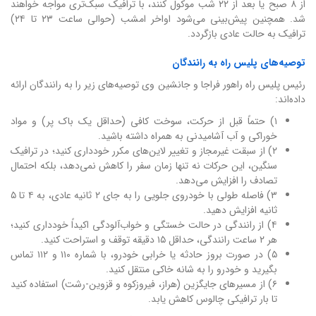
از ۸ صبح یا بعد از ۲۲ شب موکول کنند، با ترافیک سبک‌تری مواجه خواهند
شد. همچنین پیش‌بینی می‌شود اواخر امشب (حوالی ساعت ۲۳ تا ۲۴)
ترافیک به حالت عادی بازگردد.
توصیه‌های پلیس راه به رانندگان
رئیس پلیس راه راهور فراجا و جانشین وی توصیه‌های زیر را به رانندگان ارائه
داده‌اند:
۱) حتماً قبل از حرکت، سوخت کافی (حداقل یک باک پر) و مواد
خوراکی و آب آشامیدنی به همراه داشته باشید.
۲) از سبقت غیرمجاز و تغییر لاین‌های مکرر خودداری کنید؛ در ترافیک
سنگین، این حرکات نه تنها زمان سفر را کاهش نمی‌دهد، بلکه احتمال
تصادف را افزایش می‌دهد.
۳) فاصله طولی با خودروی جلویی را به جای ۲ ثانیه عادی، به ۴ تا ۵
ثانیه افزایش دهید.
۴) از رانندگی در حالت خستگی و خواب‌آلودگی اکیداً خودداری کنید؛
هر ۲ ساعت رانندگی، حداقل ۱۵ دقیقه توقف و استراحت کنید.
۵) در صورت بروز حادثه یا خرابی خودرو، با شماره ۱۱۰ و ۱۱۲ تماس
بگیرید و خودرو را به شانه خاکی منتقل کنید.
۶) از مسیرهای جایگزین (هراز، فیروزکوه و قزوین-رشت) استفاده کنید
تا بار ترافیکی چالوس کاهش یابد.