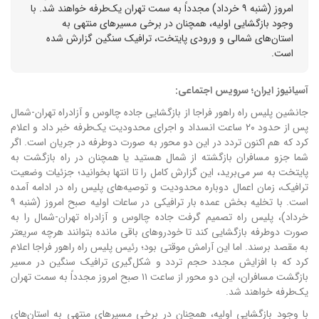
امروز (شنبه ۹ خرداد) مجدداً به سمت تهران یک‌طرفه خواهند شد. با
وجود بازگشایی اولیه، همچنان در برخی مسیرهای منتهی به
استان‌های شمالی و ورودی پایتخت، ترافیک سنگین گزارش شده
است.
آسیانیوز ایران؛ سرویس اجتماعی:
جانشین پلیس راه راهور فراجا از بازگشایی جاده چالوس و آزادراه تهران-شمال
پس از حدود ۲۰ ساعت انسداد و اجرای محدودیت یک‌طرفه خبر داد و اعلام
کرد که هم اکنون تردد در این دو محور به صورت دوطرفه در جریان است. اگر
شما جزو مسافران بازگشته از شمال هستید یا همچنان در راه بازگشت به
پایتخت به سر می‌برید، این گزارش کامل را تا انتها بخوانید؛ جزئیات وضعیت
ترافیک، زمان اعمال دوباره محدودیت و توصیه‌های پلیس راه در ادامه آمده
است. با تخلیه بخش عمده بار ترافیکی در ساعات اولیه صبح امروز (شنبه ۹
خرداد)، پلیس راه تصمیم گرفت جاده چالوس و آزادراه تهران-شمال را به
صورت دوطرفه بازگشایی کند تا خودروهای باقی مانده بتوانند هرچه سریعتر
به مقصد برسند. اما این آرامش موقتی بود؛ رئیس پلیس راه راهور فراجا اعلام
کرد که با افزایش مجدد حجم تردد و شکل‌گیری ترافیک سنگین در مسیر
بازگشت مسافران، این دو محور از ساعت ۱۱ صبح امروز مجدداً به سمت تهران
یک‌طرفه خواهند شد.
با وجود بازگشایی اولیه، همچنان در برخی مسیرهای منتهی به استان‌های