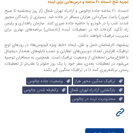
تجربه تلخ انسداد ۲۰ ساعته و درس‌هایی برای آینده
انسداد ۲۰ ساعته جاده چالوس و آزادراه تهران-شمال (از روز پنجشنبه تا صبح
امروز) باعث سرگردانی هزاران مسافر در جاده شد. بسیاری از رانندگان مجبور
شدند شب را در خودرو یا حاشیه جاده سپری کنند. سازمان راهداری و پلیس
راه تأکید کرده‌اند که در تعطیلات آینده (تابستان) برنامه‌های بهتری برای
مدیریت ترافیک خواهند داشت.
پیشنهاد کارشناسان حمل و نقل، ایجاد «خط ویژه اتوبوس‌ها» در روزهای اوج
ترافیک، افزایش تعداد دوربین‌های نظارتی و نصب تابلوهای هشدار دیجیتال
با اطلاع‌رسانی لحظه‌ای از وضعیت ترافیک است. همچنین به مسافران توصیه
می‌شود در تعطیلات بعدی، سفر خود را یک روز جلوتر یا عقب‌تر از تعطیلات
رسمی برنامه‌ریزی کنند تا در ترافیک سنگین گیر نکنند.
ترافیک سنگین محور هراز
وضعیت جاده چالوس
بازگشایی آزادراه تهران شمال
یکطرفه شدن چالوس
محدودیت تردد در چالوس