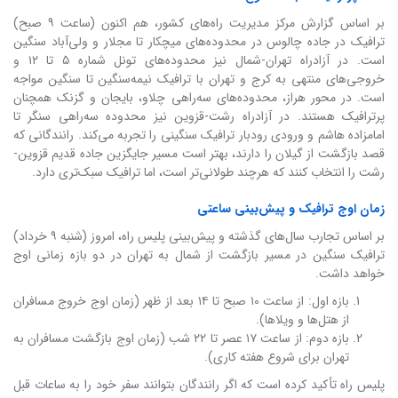
بر اساس گزارش مرکز مدیریت راه‌های کشور، هم اکنون (ساعت ۹ صبح)
ترافیک در جاده چالوس در محدوده‌های میچکار تا مجلار و ولی‌آباد سنگین
است. در آزادراه تهران-شمال نیز محدوده‌های تونل شماره ۵ تا ۱۲ و
خروجی‌های منتهی به کرج و تهران با ترافیک نیمه‌سنگین تا سنگین مواجه
است. در محور هراز، محدوده‌های سه‌راهی چلاو، بایجان و گزنک همچنان
پرترافیک هستند. در آزادراه رشت-قزوین نیز محدوده سه‌راهی سنگر تا
امامزاده هاشم و ورودی رودبار ترافیک سنگینی را تجربه می‌کند. رانندگانی که
قصد بازگشت از گیلان را دارند، بهتر است مسیر جایگزین جاده قدیم قزوین-
رشت را انتخاب کنند که هرچند طولانی‌تر است، اما ترافیک سبک‌تری دارد.
زمان اوج ترافیک و پیش‌بینی ساعتی
بر اساس تجارب سال‌های گذشته و پیش‌بینی پلیس راه، امروز (شنبه ۹ خرداد)
ترافیک سنگین در مسیر بازگشت از شمال به تهران در دو بازه زمانی اوج
خواهد داشت.
بازه اول: از ساعت ۱۰ صبح تا ۱۴ بعد از ظهر (زمان اوج خروج مسافران
از هتل‌ها و ویلاها).
بازه دوم: از ساعت ۱۷ عصر تا ۲۲ شب (زمان اوج بازگشت مسافران به
تهران برای شروع هفته کاری).
پلیس راه تأکید کرده است که اگر رانندگان بتوانند سفر خود را به ساعات قبل