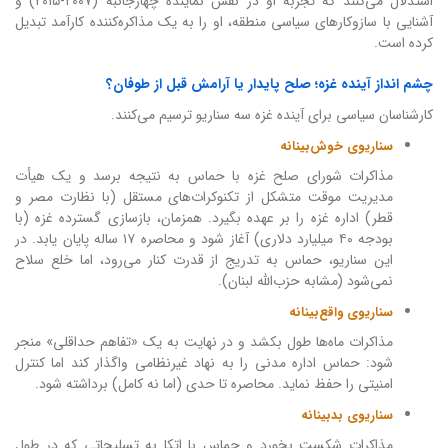
استدلال می‌کنند که تجربه او در نقش نماینده چهارجانبه (۲۰۰۷-۲۰۱۵) و
آشنایی با سازوکارهای سیاسی منطقه، او را به یک مذاکره‌کننده کارآمد تبدیل
کرده است.
چشم انداز آینده غزه؛ صلح پایدار یا آرامش قبل از طوفان؟
کارشناسان سیاسی برای آینده غزه سه سناریو ترسیم می‌کنند.
سناریوی خوش‌بینانه
مذاکرات شورای صلح غزه با حماس به نتیجه برسد و یک هیأت
مدیریت موقت متشکل از تکنوکرات‌های مستقل (با نظارت مصر و
قطر) اداره غزه را بر عهده بگیرد. همزمان، بازسازی گسترده غزه (با
بودجه ۴۰ میلیارد دلاری) آغاز شود و محاصره ۱۷ ساله پایان یابد. در
این سناریو، حماس به تدریج از قدرت کنار می‌رود، اما خلع سلاح
نمی‌شود (مشابه حزب‌الله لبنان).
سناریوی واقع‌بینانه
مذاکرات ماه‌ها طول بکشد و در نهایت به یک «تفاهم حداقلی» منجر
شود: حماس اداره مدنی را به نهاد غیرنظامی واگذار کند اما کنترل
امنیتی را حفظ نماید. محاصره تا حدی (اما نه کامل) برداشته شود.
سناریوی بدبینانه
مذاکرات شکست بخورد و حماس با اتکا به تسلیحاتی که در طول