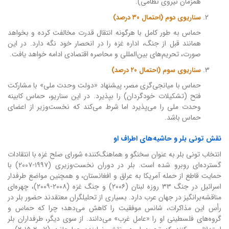
همزمان نیروی نظامی).
سناریوی دوم (احتمال ۳۰ درصد)
حماس به طور کامل با هرگونه انتقال قدرت مخالفت کرده و بخواهد
همانند قبل از جنگ، اداره غزه را در انحصار خود نگه دارد. در این
صورت، تحریم‌های بین‌المللی و محاصره اقتصادی ادامه خواهد یافت.
سناریوی سوم (احتمال ۲۰ درصد)
حماس با میانجی‌گری مصر، پیشنهاد «دولت وحدت ملی» با مشارکت
فتح (تشکیلات خودگردان) را بپذیرد. در این سناریو، حماس کابینه
وحدت ملی را می‌پذیرد اما شرط می‌کند که نخست‌وزیر از اعضای
حماس باشد.
نقش تونی بلر و حاشیه‌های اطراف او
انتخاب تونی بلر به عنوان سخنگو و هماهنگ‌کننده شورای صلح غزه با انتقادات
گسترده‌ای روبرو شده است. بلر در دوران نخست‌وزیری (۱۹۹۷-۲۰۰۷) با
حمایت قاطع از حمله آمریکا به عراق و افغانستان، و همچنین مواضع طرفدار
اسرائیل در جنگ ۳۳ روزه لبنان (۲۰۰۶) و جنگ غزه (۲۰۰۸-۲۰۰۹)، چهره‌ای
مناقشه‌برانگیز در جهان عرب دارد. بسیاری از تحلیلگران معتقدند حضور بلر در
رأس این مذاکرات، شانس موفقیت را کاهش می‌دهد؛ چرا که حماس و
گروه‌های فلسطینی او را «عامل غرب» می‌دانند. از سوی دیگر، طرفداران بلر