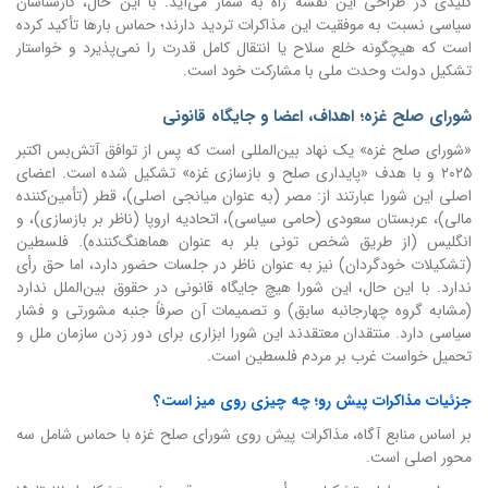
کلیدی در طراحی این نقشه راه به شمار می‌آید. با این حال، کارشناسان
سیاسی نسبت به موفقیت این مذاکرات تردید دارند؛ حماس بارها تأکید کرده
است که هیچگونه خلع سلاح یا انتقال کامل قدرت را نمی‌پذیرد و خواستار
تشکیل دولت وحدت ملی با مشارکت خود است.
شورای صلح غزه؛ اهداف، اعضا و جایگاه قانونی
«شورای صلح غزه» یک نهاد بین‌المللی است که پس از توافق آتش‌بس اکتبر
۲۰۲۵ و با هدف «پایداری صلح و بازسازی غزه» تشکیل شده است. اعضای
اصلی این شورا عبارتند از: مصر (به عنوان میانجی اصلی)، قطر (تأمین‌کننده
مالی)، عربستان سعودی (حامی سیاسی)، اتحادیه اروپا (ناظر بر بازسازی)، و
انگلیس (از طریق شخص تونی بلر به عنوان هماهنگ‌کننده). فلسطین
(تشکیلات خودگردان) نیز به عنوان ناظر در جلسات حضور دارد، اما حق رأی
ندارد. با این حال، این شورا هیچ جایگاه قانونی در حقوق بین‌الملل ندارد
(مشابه گروه چهارجانبه سابق) و تصمیمات آن صرفاً جنبه مشورتی و فشار
سیاسی دارد. منتقدان معتقدند این شورا ابزاری برای دور زدن سازمان ملل و
تحمیل خواست غرب بر مردم فلسطین است.
جزئیات مذاکرات پیش رو؛ چه چیزی روی میز است؟
بر اساس منابع آگاه، مذاکرات پیش روی شورای صلح غزه با حماس شامل سه
محور اصلی است.