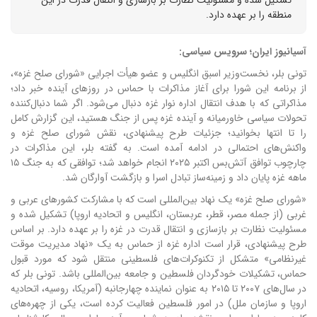
منطقه را بر عهده دارد.
آسیانیوز ایران؛ سرویس سیاسی:
تونی بلر، نخست‌وزیر اسبق انگلیس و عضو هیأت اجرایی «شورای صلح غزه»،
از برنامه این شورا برای آغاز مذاکرات با حماس در روزهای آینده خبر داد؛
مذاکراتی که با هدف انتقال اداره نوار غزه دنبال می‌شود. اگر شما دنبال‌کننده
تحولات سیاسی خاورمیانه و آینده غزه پس از جنگ هستید، این گزارش کامل
را تا انتها بخوانید؛ جزئیات طرح پیشنهادی، نقش شورای صلح غزه و
واکنش‌های احتمالی در ادامه آمده است. به گفته بلر، این مذاکرات در
چارچوب توافق آتش‌بس اکتبر ۲۰۲۵ انجام خواهد شد؛ توافقی که به جنگ ۱۵
ماهه غزه پایان داد و زمینه‌ساز تبادل اسرا و بازگشت آوارگان شد.
«شورای صلح غزه» یک نهاد بین‌المللی است که با مشارکت کشورهای عربی و
غربی (از جمله مصر، قطر، عربستان، انگلیس و اتحادیه اروپا) تشکیل شده و
مسئولیت نظارت بر بازسازی و انتقال قدرت در غزه را بر عهده دارد. بر اساس
طرح پیشنهادی، قرار است اداره غزه از حماس به یک «نهاد مدیریت موقت
غیرنظامی» متشکل از تکنوکرات‌های فلسطینی منتقل شود که مورد قبول
حماس، تشکیلات خودگردان فلسطین و جامعه بین‌المللی باشد. تونی بلر که
در سال‌های ۲۰۰۷ تا ۲۰۱۵ به عنوان نماینده چهارجانبه (آمریکا، روسیه، اتحادیه
اروپا و سازمان ملل) در امور فلسطین فعالیت کرده است، یکی از چهره‌های