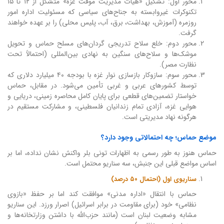
محور اول: تشکیل «هیأت مدیریت موقت غزه» متشکل از ۱۲ تا ۱۵
تکنوکرات غیروابسته به جناح‌های سیاسی که مسئولیت اداره امور
روزمره (آموزش، بهداشت، برق، آب، پلیس محلی) را بر عهده خواهند
گرفت.
محور دوم: خلع سلاح تدریجی گردان‌های مسلح حماس و تحویل
موشک‌ها و سلاح‌های سنگین به نهادی بین‌المللی (احتمالاً تحت
نظارت مصر).
محور سوم: سازوکار بازسازی نوار غزه با بودجه ۴۰ میلیارد دلاری که
توسط کشورهای عربی و غربی تأمین می‌شود. در مقابل، حماس
خواستار تضمین‌های قطعی برای پایان کامل محاصره زمینی، دریایی و
هوایی غزه، آزادی تمام زندانیان فلسطینی، و مشارکت مستقیم در
هرگونه نهاد مدیریتی است.
موضع حماس؛ چه احتمالاتی وجود دارد؟
حماس هنوز به طور رسمی به اظهارات تونی بلر واکنش نشان نداده، اما بر
اساس مواضع قبلی این جنبش، سه سناریو محتمل است.
سناریوی اول (احتمال ۵۰ درصد)
حماس با انتقال «اداره مدنی» موافقت کند اما بر حفظ «بازوی
نظامی» خود (برای مقاومت در برابر اسرائیل) اصرار ورزد. این سناریو
مشابه وضعیت لبنان است (مانند حزب‌الله با داشتن وزارتخانه‌ها و