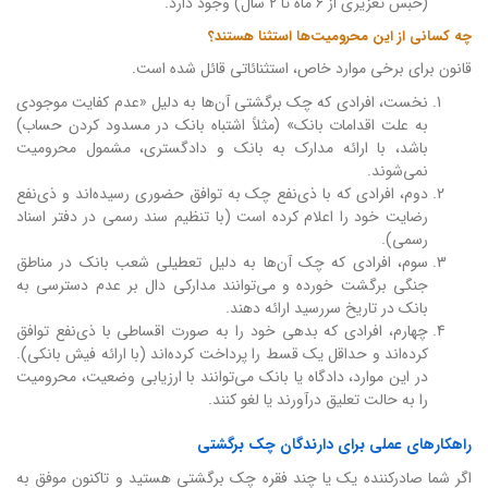
(حبس تعزیری از ۶ ماه تا ۲ سال) وجود دارد.
چه کسانی از این محرومیت‌ها استثنا هستند؟
قانون برای برخی موارد خاص، استثنائاتی قائل شده است.
نخست، افرادی که چک برگشتی آن‌ها به دلیل «عدم کفایت موجودی
به علت اقدامات بانک» (مثلاً اشتباه بانک در مسدود کردن حساب)
باشد، با ارائه مدارک به بانک و دادگستری، مشمول محرومیت
نمی‌شوند.
دوم، افرادی که با ذی‌نفع چک به توافق حضوری رسیده‌اند و ذی‌نفع
رضایت خود را اعلام کرده است (با تنظیم سند رسمی در دفتر اسناد
رسمی).
سوم، افرادی که چک آن‌ها به دلیل تعطیلی شعب بانک در مناطق
جنگی برگشت خورده و می‌توانند مدارکی دال بر عدم دسترسی به
بانک در تاریخ سررسید ارائه دهند.
چهارم، افرادی که بدهی خود را به صورت اقساطی با ذی‌نفع توافق
کرده‌اند و حداقل یک قسط را پرداخت کرده‌اند (با ارائه فیش بانکی).
در این موارد، دادگاه یا بانک می‌توانند با ارزیابی وضعیت، محرومیت
را به حالت تعلیق درآورند یا لغو کنند.
راهکارهای عملی برای دارندگان چک برگشتی
اگر شما صادرکننده یک یا چند فقره چک برگشتی هستید و تاکنون موفق به