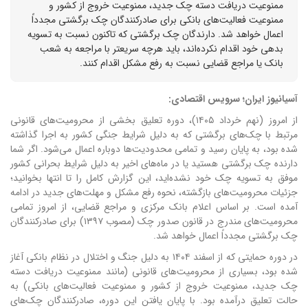
ممنوعیت دریافت دسته چک جدید، ممنوعیت خروج از کشور و
ممنوعیت فعالیت‌های بانکی برای صادرکنندگان چک برگشتی مجدداً
اعمال خواهد شد. دارندگان چک برگشتی که تاکنون نسبت به تسویه
بدهی خود اقدام نکرده‌اند، باید هرچه سریعتر با مراجعه به شعب
بانک یا مراجع قضایی نسبت به رفع مشکل اقدام کنند.
آسیانیوز ایران؛ سرویس اقتصادی:
از امروز (نهم خرداد ۱۴۰۵)، دوره تعلیق بخشی از محرومیت‌های قانونی
مرتبط با چک‌های برگشتی که به دلیل شرایط جنگی کشور به اجرا گذاشته
شده بود، به پایان رسید و تمامی محدودیت‌ها دوباره اعمال می‌شود.
اگر شما
دارنده چک برگشتی هستید یا در ماه‌های اخیر به دلیل شرایط بحرانی کشور
موفق به تسویه چک خود نشده‌اید، این گزارش کامل را تا انتها بخوانید؛
جزئیات محرومیت‌های بازگشته، نحوه رفع مشکل و مهلت‌های جدید در ادامه
آمده است.
بر اساس اعلام بانک مرکزی و مراجع قضایی، از امروز تمامی
محرومیت‌های مندرج در قانون صدور چک (مصوب ۱۳۹۷) برای صادرکنندگان
چک برگشتی مجدداً اعمال خواهد شد.
در دوره حمایتی که از اسفند ۱۴۰۴ به دلیل جنگ و اختلال در نظام بانکی آغاز
شده بود، بسیاری از محرومیت‌های قانونی (مانند ممنوعیت دریافت دسته
چک جدید، ممنوعیت خروج از کشور و ممنوعیت فعالیت‌های بانکی) به
حالت تعلیق درآمده بود.
با پایان یافتن این دوره، صادرکنندگان چک‌های