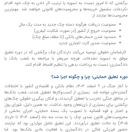
برگشتی که تا امروز نسبت به تسویه یا ترتیب اثر دادن به چک خود اقدام
نکرده‌اند، مشمول جریمه‌ها و محرومیت‌های قانونی خواهند شد.
مهم‌ترین
محرومیت‌ها عبارتند از:
ممنوعیت دریافت هرگونه دسته چک جدید به مدت یک سال
ممنوعیت خروج از کشور (در صورت شکایت کیفری)
مسدود شدن حساب‌های بانکی (تا سقف مبلغ چک)
ممنوعیت صدور کارت اعتباری جدید
کارشناسان حقوقی توصیه می‌کنند دارندگان چک برگشتی که در دوره تعلیق
موفق به تسویه نشده‌اند، هرچه سریعتر با مراجعه به شعب بانک یا
دادگستری، نسبت به پرداخت بدهی یا تنظیم اقساط اقدام کنند.
دوره تعلیق حمایتی؛ چرا و چگونه اجرا شد؟
با آغاز جنگ در ۹ اسفند ۱۴۰۴، نظام بانکی و اقتصادی کشور با اختلالات
گسترده‌ای مواجه شد. بسیاری از کسب‌وکارها تعطیل شدند، شعب بانک‌ها
در مناطق جنگی تخریب یا تعطیل گردیدند، و امکان پیگیری حقوقی چک‌های
برگشتی برای بسیاری از ذی‌نفعان وجود نداشت. به همین دلیل، شورای پول
و اعتبار و قوه قضائیه با تصویب یک بسته حمایتی، اجرای بخشی از
محرومیت‌های قانون صدور چک را به مدت سه ماه (اسفند ۱۴۰۴ تا خرداد
۱۴۰۵) به حالت تعلیق درآوردند. این تعلیق شامل مواردی بود که نیازمند
حضور فیزیکی شاکی در دادگستری یا فعالیت عادی بانک‌ها بود. اما