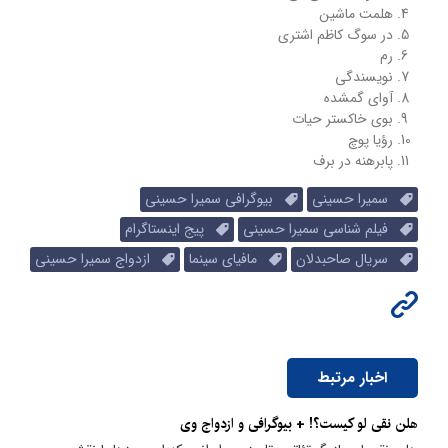
هلمت ماشین
در سوگ کاظم اشتری
رم
نویسندگی
آوای گمشده
بوی خاکستر حیات
رؤیا پوچ
پابرهنه در برف
سمیرا حسینی
بیوگرافی سمیرا حسینی
فیلم شناسی سمیرا حسینی
پیج اینستاگرام
سریال صاحبدلان
مافیای سینما
ازدواج سمیرا حسینی
اخبار مرتبط
هلن نقی لو کیست؟! + بیوگرافی و ازدواج وی