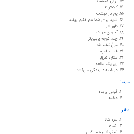
آوای گمشده
کلانتر ۳
یخ در بهشت
شاید برای شما هم اتفاق بیفتد
ظهر آبی
آخرین مهلت
چند کوچه پایین‌تر
مرغ تخم طلا
قاب خاطره
ستاره شرق
زیر یک سقف
در قصه‌ها زندگی می‌کنند
سینما
گیس بریده
دخمه
تئاتر
لیره شاه
اشباح
نه تو اشتباه می‌کنی