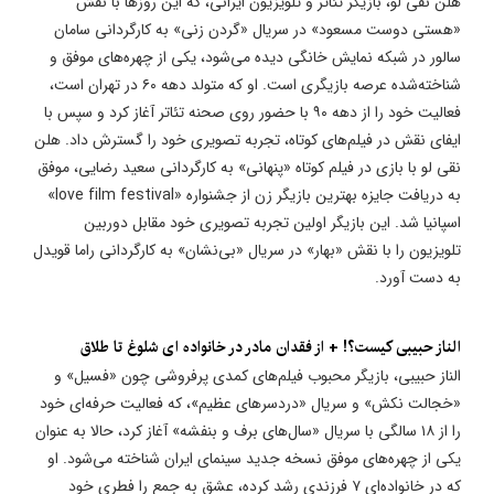
هلن نقی لو، بازیگر تئاتر و تلویزیون ایرانی، که این روزها با نقش
«هستی دوست مسعود» در سریال «گردن زنی» به کارگردانی سامان
سالور در شبکه نمایش خانگی دیده می‌شود، یکی از چهره‌های موفق و
شناخته‌شده عرصه بازیگری است. او که متولد دهه ۶۰ در تهران است،
فعالیت خود را از دهه ۹۰ با حضور روی صحنه تئاتر آغاز کرد و سپس با
ایفای نقش در فیلم‌های کوتاه، تجربه تصویری خود را گسترش داد. هلن
نقی لو با بازی در فیلم کوتاه «پنهانی» به کارگردانی سعید رضایی، موفق
به دریافت جایزه بهترین بازیگر زن از جشنواره «love film festival»
اسپانیا شد. این بازیگر اولین تجربه تصویری خود مقابل دوربین
تلویزیون را با نقش «بهار» در سریال «بی‌نشان» به کارگردانی راما قویدل
به دست آورد.
الناز حبیبی کیست؟! + از فقدان مادر در خانواده ای شلوغ تا طلاق
الناز حبیبی، بازیگر محبوب فیلم‌های کمدی پرفروشی چون «فسیل» و
«خجالت نکش» و سریال «دردسرهای عظیم»، که فعالیت حرفه‌ای خود
را از ۱۸ سالگی با سریال «سال‌های برف و بنفشه» آغاز کرد، حالا به عنوان
یکی از چهره‌های موفق نسخه جدید سینمای ایران شناخته می‌شود. او
که در خانواده‌ای ۷ فرزندی رشد کرده، عشق به جمع را فطری خود