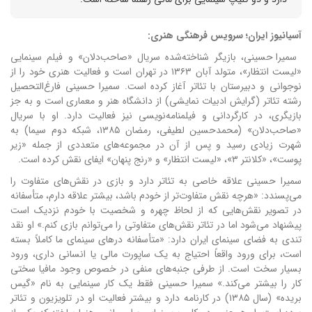
آسیانیوز ایران؛ سرویس فرهنگی هنری:
سمیرا حسینی، بازیگر شناخته‌شده سریال «صاحب‌دلان» و فیلم سینمایی
«لیست انتظار»، متولد آبان ۱۳۶۳ در تهران است و فعالیت هنری خود را از
نوجوانی و دبیرستان با تئاتر آغاز کرده است. سمیرا حسینی فارغ‌التحصیل
رشته تئاتر (گرایش ادبیات نمایشی) از دانشگاه هنر و معماری است و به جز
بازیگری، در کارگردانی و فیلمنامه‌نویسی نیز فعالیت دارد. او با سریال
«صاحب‌دلان» (محمدحسین لطیفی، رمضان ۱۳۸۵، شبکه دوم سیما) به
شهرت زیادی رسید و پس از آن در مجموعه‌های متعددی از جمله «زیر
پوست»، «کلانتر ۳»، «لیست انتظار» و «رنج پنهان» ایفای نقش کرده است.
سمیرا حسینی علاقه خاصی به تئاتر دارد و بازی در نقش‌های متفاوت را
می‌پسندد: «هرچه نقش متفاوت‌تر از خودم باشد، بیشتر علاقه دارم، متأسفانه
در تصویر نقش‌هایی که از لحاظ چهره و شخصیت با خودم نزدیک است
پیشنهاد می‌شود اما در تئاتر نقش‌های متفاوتی را می‌توانم بازی کنم.» او نقد
تندی به فضای سینمای ایران دارد: «متأسفانه درهای سینمای ما کاملاً بسته
است، برای ورود واقعاً احتیاج به یک ساپورت مالی یا انسانی داری، ورود
بسیار سخت است. از طرفی جنبه‌های منفی در خصوص وجود مافیا سختی
کار را بیشتر می‌کند.» سمیرا حسینی فقط یک کار سینمایی به نام «گیس
بریده» (سال ۱۳۸۵) در کارنامه دارد و بیشتر فعالیت او در تلویزیون و تئاتر