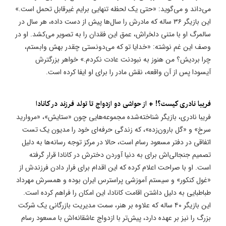
می‌داند و می‌گوید: «حتی یک لحظه تنهایی برایم غیرقابل تحمل است.»
این بازیگر ۳۶ ساله که مادرش را سال‌ها پیش از دست داده، هر سال در
سالمرگ او با متنی دلخراش، عمق این فقدان را به تصویر می‌کشد. او در
وصف این غم نوشته: «خدایا تو که می‌دونستی چقدر بهش وابستم،
چرا بردیش؟ من هنوز به نبودنت عادت نکردم.» خواهر بزرگترش
آیسودا پس از آن واقعه، نقش مادر را برای او ایفا کرده است.
فریبا نادری کیست؟! + از حواشی دو ازدواج تا تولد فرزند در کانادا
فریبا نادری، بازیگر شناخته‌شده مجموعه‌هایی چون «ستایش»، «مروارید
سرخ» و «گل بارون‌زده»، که زندگی حرفه‌ای خود را مدیون یک تست
اتفاقی در دفتر مسعود رسام است، حالا در مرکز توجه رسانه‌ها به دلیل
تصمیم جنجالی‌اش برای به دنیا آوردن دخترش در کانادا قرار گرفته
است. او با صراحت اعلام کرده که این اقدام برای فرار دادن فرزندش از
«غول کنکور» و سیستم آموزشی پراسترس ایران بوده و همسرش مهرداد
طباطبایی به دلیل داشتن اقامت کانادا، این امکان را فراهم کرده است.
این بازیگر ۴۰ ساله که علاوه بر هنر، سمت مدیریت بازرگانی یک شرکت
بزرگ را نیز بر عهده دارد، پیش‌تر با ازدواج عاشقانه‌اش با مسعود رسام