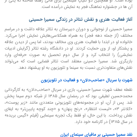
بوده است. او همچنین دو کلیپ سینمایی برای مانی رهنما ساخته که یکی از
آن ها در جشنواره نماهنگ فجر به نمایش درآمده است.
آغاز فعالیت هنری و نقش تئاتر در زندگی سمیرا حسینی
سمیرا حسینی از نوجوانی و دوران دبیرستان به تئاتر علاقه داشت و در مراسم
مختلف (از جمله دهه فجر) به همراه همکلاسی‌هایش نمایش اجرا می‌کرد.
خانواده او در ابتدا با فعالیت هنری وی مخالف بودند، اما پس از دیدن علاقه
و پشتکار او، از وی حمایت کردند. او در دانشگاه رشته تئاتر (گرایش ادبیات
نمایشی) را انتخاب کرد و از سال دوم تحصیل به صورت حرفه‌ای وارد
بازیگری شد. سمیرا حسینی معتقد است تئاتر فضایی است که می‌تواند
نقش‌های متفاوت‌تری نسبت به سینما و تلویزیون به او پیشنهاد دهد.
شهرت با سریال «صاحب‌دلان» و فعالیت در تلویزیون
نقطه عطف شهرت سمیرا حسینی، بازی در سریال «صاحب‌دلان» به کارگردانی
محمدحسین لطیفی بود که در رمضان سال ۱۳۸۵ از شبکه دوم سیما پخش
شد. پس از آن، او در مجموعه‌های تلویزیونی متعددی مانند «زیر پوست»،
«کلانتر ۳»، «لیست انتظار»، «رنج پنهان» و «چند کوچه پایین‌تر» به ایفای
نقش پرداخت. با این حال، او فقط یک تجربه سینمایی (فیلم «گیس بریده»
در سال ۱۳۸۵) در کارنامه خود دارد.
نقد سمیرا حسینی بر مافیای سینمای ایران