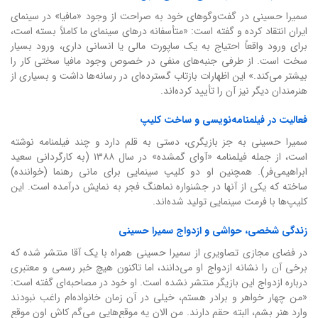
سمیرا حسینی در گفت‌وگوهای خود به صراحت از وجود «مافیا» در سینمای
ایران انتقاد کرده و گفته است: «متأسفانه درهای سینمای ما کاملاً بسته است،
برای ورود واقعاً احتیاج به یک ساپورت مالی یا انسانی داری، ورود بسیار
سخت است. از طرفی جنبه‌های منفی در خصوص وجود مافیا سختی کار را
بیشتر می‌کند.» این اظهارات بازتاب گسترده‌ای در رسانه‌ها داشت و بسیاری از
هنرمندان دیگر نیز آن را تأیید کرده‌اند.
فعالیت در فیلمنامه‌نویسی و ساخت کلیپ
سمیرا حسینی به جز بازیگری، دستی به قلم دارد و چند فیلمنامه نوشته
است، از جمله فیلمنامه «آوای گمشده» در سال ۱۳۸۸ (به کارگردانی سعید
ابراهیمی‌فر). همچنین او دو کلیپ سینمایی برای مانی رهنما (خواننده)
ساخته که یکی از آنها در جشنواره نماهنگ فجر به نمایش درآمده است. این
کلیپ‌ها با فرمت سینمایی تولید شده‌اند.
زندگی شخصی، حواشی و ازدواج سمیرا حسینی
در فضای مجازی تصاویری از سمیرا حسینی همراه با یک آقا منتشر شده که
برخی آن را نشانه ازدواج او می‌دانند، اما تاکنون هیچ خبر رسمی و معتبری
درباره ازدواج این بازیگر منتشر نشده است. او خود در مصاحبه‌ای گفته است:
«من چهار خواهر و برادر هستم، خیلی در آن زمان خانواده‌ام راغب نبودند
وارد هنر بشم، البته حقم دارند. من الان یه موقع‌هایی می‌گم کاش اون موقع