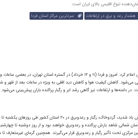
شدار رعد و برق در ارتفاعات
سردترین مراکز استان فردا
اداره کل هواشناسی استان تهران با صدور هشدار سطح نارنجی اعلام کرد: امروز و فردا (۱۱ و ۱۲ خرداد) در گستره استان تهران، در بعضی 
نی می‌شود. کاهش کیفیت هوا و کاهش دید افقی به ویژه در ساعات بعد از ظهر و ش
ر دامنه‌ها و ارتفاعات نیز گاهی رشد ابر و رگبار پراکنده باران پیش‌بینی می‌شود.
سازمان هواشناسی کشور با صدور هشدار سطح نارنجی از وزش باد شدید، گردوخاک، رگبار و رعدوبرق در ۲۰ استان کشور طی روزهای یکشنبه تا
سان شمالی شاهد بارش پراکنده و رعدوبرق خواهند بود و از روز دوشنبه تا چهارشنبه،
برز مرکزی تحت تأثیر رگبار و رعدوبرق قرار می‌گیرند. همچنین گرمای غیرمتعارف تا س