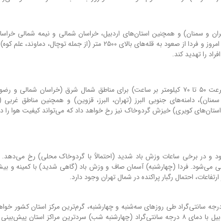
، تهران و سمنان) و همچنین استان‌های اردبیل، خراسان شمالی و نیمه شمالی خراس
امروز و فردا شاهد رگبار و رعدوبرق خواهند بود. کوهنوردان باید امروز و فردا از صعود به قله‌های بالای ۲۵۰۰ متر (از جمله ت
راد را تهدید کند.
طی سه روز آینده (چهارشنبه تا جمعه)، وزش باد شدید (با سرعت ۵۰ تا ۷۰ کیلومتر بر ساعت) برای مناطق شمال شرق (خراسان شم
نان)، دامنه‌های جنوبی البرز (تهران، البرز، قزوین) و همچنین مناطق غربی (
 استان‌های کویری) خیزش گردوخاک نیز رخ خواهد داد که می‌تواند کیفیت هوا را د
بود و در برخی ساعات وزش باد شدید (احتمالاً با گردوخاک محلی) رخ می‌دهد. 
 ۳۴ درجه سانتی‌گراد پیش‌بینی می‌شود. فردا (چهارشنبه) آسمان صاف و وزش باد (گاهی شدید) با کمینه و 
 اساس پیش‌بینی سازمان هواشناسی، اهواز با دمای ۴۴ و ۴۵ درجه سانتی‌گراد طی روزهای سه‌شنبه و چهارشنبه، گرم‌ترین مرکز استان کشور
مقابل، همدان با دمای ۷ درجه سانتی‌گراد (سه‌شنبه شب) و اردبیل با دمای ۸ درجه سانتی‌گراد (چهارشنبه شب) سردترین مراکز استان 