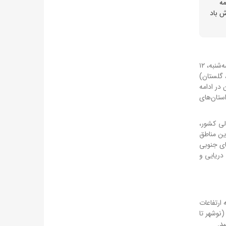
مه
ش باد
صادق ضیائیان، رئیس مرکز ملی پیش‌بینی و مدیریت بحران مخاطرات وضع هوای سازمان هواشناسی، از نفوذ جریانات شمالی به کشور از امروز (سه‌شنبه، ۱۲
، گلستان)
 در ادامه
ستان‌های
شمالی کشور،
 در این مناطق
ای جنوبی
دریایی و
ه ارتفاعات
(نوشهر تا