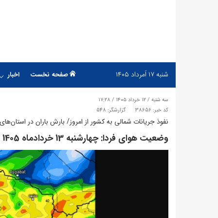
شنبه
۱۷ اَمرداد ۱۴۰۵
صفحه نخست
اخبار
سه شنبه / ۱۲ خرداد ۱۴۰۵ / ۱۷:۲۸
کد خبر: 38656
گزارشگر: 548
نفوذ جریانات شمالی به کشور از امروز/ بارش باران در استان‌ها
وضعیت هوای فردا: چهارشنبه 13 خردادماه 1405