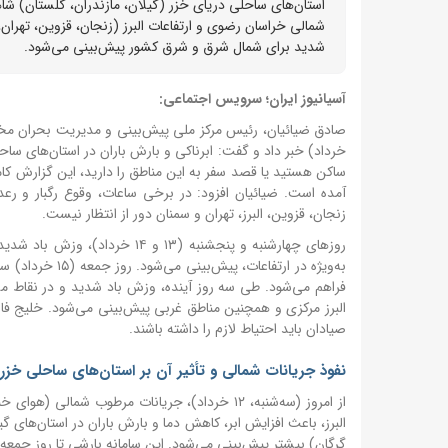
استان‌های ساحلی دریای خزر (گیلان، مازندران، گلستان) شاه
شمالی خراسان رضوی و ارتفاعات البرز (زنجان، قزوین، تهران،
شدید برای شمال شرق و شرق کشور پیش‌بینی می‌شود.
آسیانیوز ایران؛ سرویس اجتماعی:
خرداد) خبر داد و گفت: ابرناکی و بارش باران در استان‌های ساح
ساکن هستید یا قصد سفر به این مناطق را دارید، این گزارش کامل
آمده است. ضیائیان افزود: در برخی ساعات، وقوع رگبار و رعد
زنجان، قزوین، البرز، تهران و سمنان دور از انتظار نیست.
روزهای چهارشنبه و پنجشنبه (۱۳
به‌ویژه در ارتف
فراهم می‌شود. طی سه روز آینده، وزش باد شدید و در نقاط 
البرز مرکزی و همچنین مناطق غربی پیش‌بینی می‌شود. خلیج فارس
صیادان باید احتیاط لازم را داشته باشند.
نفوذ جریانات شمالی و تأثیر آن بر استان‌های ساحلی خزر
از امروز (سه‌شنبه، ۱۲ خرداد)، جریانات مرطوب 
البرز، باعث افزایش ابر، کاهش دما و بارش باران در استان‌های 
گرگان) بیشتر پیش‌بینی می‌شود. این سامانه بارشی تا روز جمعه (۱۵ خرداد) در منطقه تداوم خواهد داشت و روز جمعه به حداکثر شدت خود می‌ر