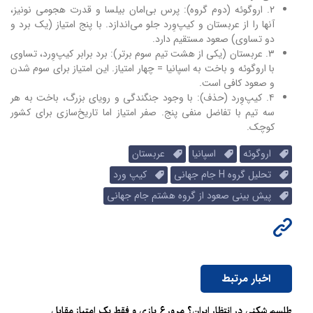
۲. اروگوئه (دوم گروه): پرس بی‌امان بیلسا و قدرت هجومی نونیز،
آنها را از عربستان و کیپ‌وِرد جلو می‌اندازد. با پنج امتیاز (یک برد و
دو تساوی) صعود مستقیم دارد.
۳. عربستان (یکی از هشت تیم سوم برتر): برد برابر کیپ‌وِرد، تساوی
با اروگوئه و باخت به اسپانیا = چهار امتیاز. این امتیاز برای سوم شدن
و صعود کافی است.
۴. کیپ‌وِرد (حذف): با وجود جنگندگی و رویای بزرگ، باخت به هر
سه تیم با تفاضل منفی پنج. صفر امتیاز اما تاریخ‌سازی برای کشور
کوچک.
اروگوئه
اسپانیا
عربستان
تحلیل گروه H جام جهانی
کیپ ورد
پیش بینی صعود از گروه هشتم جام جهانی
اخبار مرتبط
طلسم شکنی در انتظار ایران؟ مرور ۶ بازی و فقط یک امتیاز مقابل