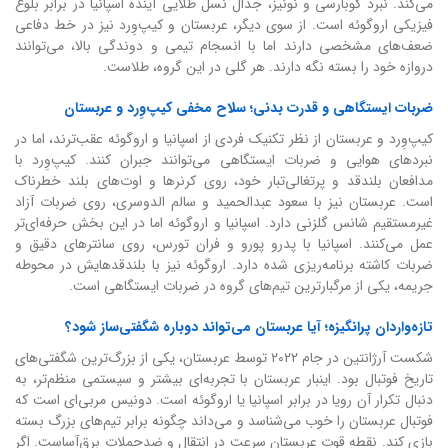
می‌کند. نبرد کوبارسی و نونیز، جدال نسل طلایی آینده اسپانیا در برابر بلوغ
فیزیکی اروگوئه است. از سوی دیگر، عربستان و کیپ‌وِرد نیز در خط دفاعی
ضعف‌های مشخصی دارند اما با انسجام تیمی و دوندگی بالا، می‌توانند
دروازه خود را بسته نگه دارند. هر گلی در این گروه، طلاست.
ضربات ایستگاهی و قدرت بدنی؛ سلاح مخفی کیپ‌وِرد و عربستان
کیپ‌وِرد و عربستان از نظر تکنیک فردی از اسپانیا و اروگوئه عقب‌ترند، اما در
نبردهای هوایی و ضربات ایستگاهی می‌توانند جبران کنند. کیپ‌وِرد با
مدافعان بلندقد و پرتغالی‌تبار خود، روی کرنرها و اوت‌های بلند خطرناک
است. عربستان نیز با سعود عبدالحمید و سالم الدوسری، روی ضربات آزاد
غیرمستقیم شانس گلزنی دارد. اسپانیا و اروگوئه اما در این بخش حرفه‌ای‌تر
عمل می‌کنند. اسپانیا با پدرو پورو و فران تورس، روی سانترهای دقیق و
ضربات کاشته برنامه‌ریزی شده دارد. اروگوئه نیز با بلندقدهایش در محوطه
جریمه، یکی از مرگبارترین تیم‌های گروه در ضربات ایستگاهی است.
تازه‌واردان پرانگیزه؛ آیا عربستان می‌تواند دوباره شگفتی‌ساز شود؟
شکست آرژانتین در جام ۲۰۲۲ توسط عربستان، یکی از بزرگ‌ترین شگفتی‌های
تاریخ فوتبال بود. اینبار عربستان با تجربه‌ای بیشتر و سیستمی منظم‌تر، به
دنبال تکرار آن رویا در برابر اسپانیا یا اروگوئه است. دونیس مربی‌ای است که
فوتبال عربستان را خوب می‌شناسد و می‌داند چگونه برابر تیم‌های بزرگ بسته
بازی کند. نقطه قوت عربستان سرعت در انتقال و ضدحملات برق‌آساست. اگر