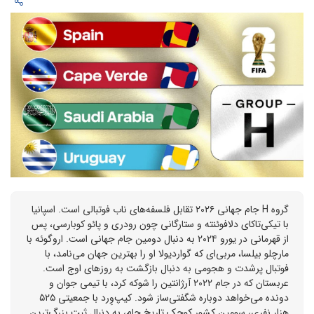
گروه H جام جهانی ۲۰۲۶ تقابل فلسفه‌های ناب فوتبالی است. اسپانیا
با تیکی‌تاکای دلافوئنته و ستارگانی چون رودری و پائو کوبارسی، پس
از قهرمانی در یورو ۲۰۲۴ به دنبال دومین جام جهانی است. اروگوئه با
مارچلو بیلسا، مربی‌ای که گواردیولا او را بهترین جهان می‌نامد، با
فوتبال پرشدت و هجومی به دنبال بازگشت به روزهای اوج است.
عربستان که در جام ۲۰۲۲ آرژانتین را شوکه کرد، با تیمی جوان و
دونده می‌خواهد دوباره شگفتی‌ساز شود. کیپ‌وِرد با جمعیتی ۵۲۵
هزار نفری، سومین کشور کوچک تاریخ جام، به دنبال ثبت بزرگ‌ترین