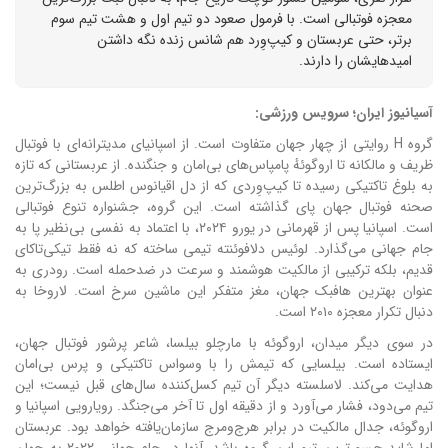
معجزه فوتبالی است. با فرمول صعود دو تیم اول و هشت تیم سوم
برتر، حتی عربستان و کیپ‌وِرد هم شانس زنده نگه داشتن
امیدهایشان را دارند.
آسیانیوز ایران؛ سرویس ورزشی:
گروه H روایتی از چهار جهان متفاوت است. از اسپانیای مدیترانه‌ای با فوتبال
ظریف و مالکانه تا اروگوئهٔ پامپاس‌های بی‌امان و جنگنده. از عربستانی که تازه
به بلوغ تاکتیکی رسیده تا کیپ‌وِردی که از دل اقیانوس اطلس به بزرگ‌ترین
صحنه فوتبال جهان پای گذاشته است. این گروه، جشنواره تنوع فوتبالی
است.
اسپانیا پس از قهرمانی در یورو ۲۰۲۴، با اعتماد به نفسی بی‌نظیر پا به
جام جهانی می‌گذارد. لوئیس دلافوئنته تیمی ساخته که نه فقط تیکی‌تاکای
قدیم، بلکه ترکیبی از مالکیت هوشمند و سرعت در ضدحمله است. رودری به
عنوان بهترین هافبک جهان، مغز متفکر این ماشین سرخ است. لاروخا به
دنبال تکرار معجزه ۲۰۱۰ است.
در سوی دیگر میدان، اروگوئه با مارچلو بیلسا، شاعر پرشور فوتبال جهان،
ایستاده است. بیلسایی که تیمش را با وسواس تاکتیکی و پرس بی‌امان
هدایت می‌کند. لاسلسته دیگر آن تیم کسل‌کننده سال‌های قبل نیست؛ این
تیم می‌دود، فشار می‌آورد و از دقیقه اول تا آخر می‌جنگد. رویارویی اسپانیا و
اروگوئه، جدال مالکیت در برابر هرج‌ومرج سازمان‌یافته خواهد بود. عربستان