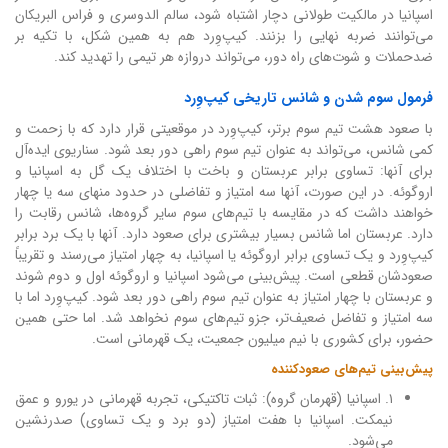
اسپانیا در مالکیت طولانی دچار اشتباه شود، سالم الدوسری و فراس البریکان
می‌توانند ضربه نهایی را بزنند. کیپ‌وِرد هم به همین شکل، با تکیه بر
ضدحملات و شوت‌های راه دور، می‌تواند دروازه هر تیمی را تهدید کند.
فرمول سوم شدن و شانس تاریخی کیپ‌وِرد
با صعود هشت تیم سوم برتر، کیپ‌وِرد در موقعیتی قرار دارد که با زحمت و
کمی شانس، می‌تواند به عنوان تیم سوم راهی دور بعد شود. سناریوی ایده‌آل
برای آنها: تساوی برابر عربستان و باخت با اختلاف یک گل به اسپانیا و
اروگوئه. در این صورت، آنها سه امتیاز و تفاضلی در حدود منهای سه یا چهار
خواهند داشت که در مقایسه با تیم‌های سوم سایر گروه‌ها، شانس رقابت را
دارد. عربستان اما شانس بسیار بیشتری برای صعود دارد. آنها با یک برد برابر
کیپ‌وِرد و یک تساوی برابر اروگوئه یا اسپانیا، به چهار امتیاز می‌رسند و تقریباً
صعودشان قطعی است. پیش‌بینی می‌شود اسپانیا و اروگوئه اول و دوم شوند
و عربستان با چهار امتیاز به عنوان تیم سوم راهی دور بعد شود. کیپ‌وِرد اما با
سه امتیاز و تفاضل ضعیف‌تر، جزو تیم‌های سوم نخواهد شد. اما حتی همین
حضور، برای کشوری با نیم میلیون جمعیت، یک قهرمانی است.
پیش‌بینی تیم‌های صعودکننده
۱. اسپانیا (قهرمان گروه): ثبات تاکتیکی، تجربه قهرمانی در یورو و عمق
نیمکت. اسپانیا با هفت امتیاز (دو برد و یک تساوی) صدرنشین
می‌شود.