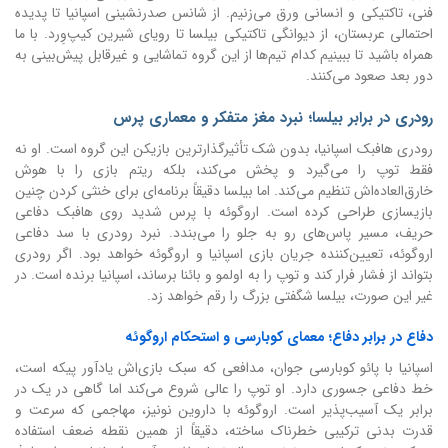
فنی، تاکتیکی و انسانی ورق می‌زنیم. از شانس صدرنشینی اسپانیا تا پدیده
احتمالی عربستان، از دیوانگی تاکتیکی بیلسا تا رویای شیرین کیپ‌وِرد. با ما
همراه باشید تا ببینیم کدام تیم‌ها از این گروه تماشایی و غیرقابل پیش‌بینی به
دور بعد صعود می‌کنند.
رودری در برابر بیلسا؛ نبرد مغز متفکر و معماری پرس
رودری هافبک اسپانیا، بدون شک تأثیرگذارترین بازیکن این گروه است. او نه
فقط توپ را می‌گیرد و پخش می‌کند، بلکه ریتم بازی را با هوش
خارق‌العاده‌اش تنظیم می‌کند. اما بیلسا دقیقاً برنامه‌ای برای خنثی کردن چنین
بازیسازی طراحی کرده است. اروگوئه با پرس شدید روی هافبک دفاعی
حریف، مسیر پاس‌های رو به جلو را می‌بندد. نبرد رودری با سد دفاعی
اروگوئه، تعیین‌کننده جریان بازی اسپانیا و اروگوئه خواهد بود. اگر رودری
بتواند از فشار فرار کند و توپ را به اولمو و بائنا برساند، اسپانیا برنده است. در
غیر این صورت، بیلسا شگفتی بزرگ را رقم خواهد زد.
دفاع در برابر دفاع؛ معمای کوبارسی و استحکام اروگوئه
اسپانیا با پائو کوبارسی جوان، مدافعی که سبک بازی‌اش یادآور پیکه است،
خط دفاعی جسوری دارد. او توپ را عالی شروع می‌کند اما گاهی در یک در
برابر یک آسیب‌پذیر است. اروگوئه با داروین نونیز، مهاجمی که سرعت و
قدرت بدنی ترکیبی خطرناک ساخته، دقیقاً از همین نقطه ضعف استفاده