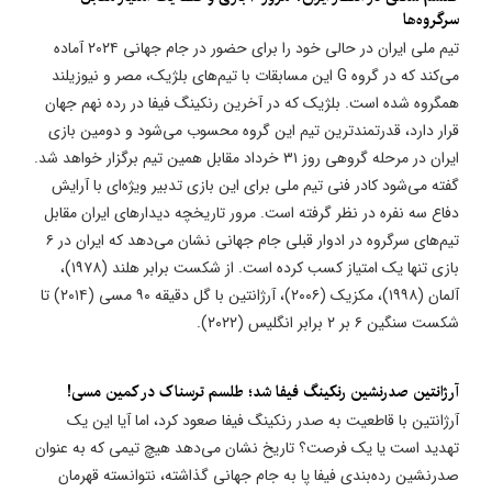
سرگروه‌ها
تیم ملی ایران در حالی خود را برای حضور در جام جهانی ۲۰۲۴ آماده
می‌کند که در گروه G این مسابقات با تیم‌های بلژیک، مصر و نیوزیلند
همگروه شده است. بلژیک که در آخرین رنکینگ فیفا در رده نهم جهان
قرار دارد، قدرتمندترین تیم این گروه محسوب می‌شود و دومین بازی
ایران در مرحله گروهی روز ۳۱ خرداد مقابل همین تیم برگزار خواهد شد.
گفته می‌شود کادر فنی تیم ملی برای این بازی تدبیر ویژه‌ای با آرایش
دفاع سه نفره در نظر گرفته است. مرور تاریخچه دیدارهای ایران مقابل
تیم‌های سرگروه در ادوار قبلی جام جهانی نشان می‌دهد که ایران در ۶
بازی تنها یک امتیاز کسب کرده است. از شکست برابر هلند (۱۹۷۸)،
آلمان (۱۹۹۸)، مکزیک (۲۰۰۶)، آرژانتین با گل دقیقه ۹۰ مسی (۲۰۱۴) تا
شکست سنگین ۶ بر ۲ برابر انگلیس (۲۰۲۲).
​آرژانتین صدرنشین رنکینگ فیفا شد؛ طلسم ترسناک در کمین مسی!
آرژانتین با قاطعیت به صدر رنکینگ فیفا صعود کرد، اما آیا این یک
تهدید است یا یک فرصت؟ تاریخ نشان می‌دهد هیچ تیمی که به عنوان
صدرنشین رده‌بندی فیفا پا به جام جهانی گذاشته، نتوانسته قهرمان