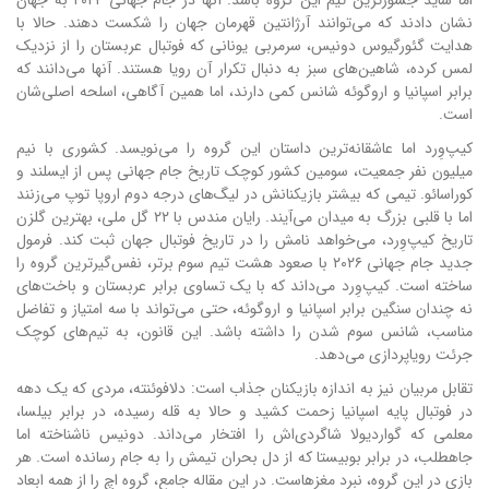
اما شاید جسورترین تیم این گروه باشد. آنها در جام جهانی ۲۰۲۲ به جهان
نشان دادند که می‌توانند آرژانتین قهرمان جهان را شکست دهند. حالا با
هدایت گئورگیوس دونیس، سرمربی یونانی که فوتبال عربستان را از نزدیک
لمس کرده، شاهین‌های سبز به دنبال تکرار آن رویا هستند. آنها می‌دانند که
برابر اسپانیا و اروگوئه شانس کمی دارند، اما همین آگاهی، اسلحه اصلی‌شان
است.
کیپ‌وِرد اما عاشقانه‌ترین داستان این گروه را می‌نویسد. کشوری با نیم
میلیون نفر جمعیت، سومین کشور کوچک تاریخ جام جهانی پس از ایسلند و
کوراسائو. تیمی که بیشتر بازیکنانش در لیگ‌های درجه دوم اروپا توپ می‌زنند
اما با قلبی بزرگ به میدان می‌آیند. رایان مندس با ۲۲ گل ملی، بهترین گلزن
تاریخ کیپ‌وِرد، می‌خواهد نامش را در تاریخ فوتبال جهان ثبت کند. فرمول
جدید جام جهانی ۲۰۲۶ با صعود هشت تیم سوم برتر، نفس‌گیرترین گروه را
ساخته است. کیپ‌وِرد می‌داند که با یک تساوی برابر عربستان و باخت‌های
نه چندان سنگین برابر اسپانیا و اروگوئه، حتی می‌تواند با سه امتیاز و تفاضل
مناسب، شانس سوم شدن را داشته باشد. این قانون، به تیم‌های کوچک
جرئت رویاپردازی می‌دهد.
تقابل مربیان نیز به اندازه بازیکنان جذاب است: دلافوئنته، مردی که یک دهه
در فوتبال پایه اسپانیا زحمت کشید و حالا به قله رسیده، در برابر بیلسا،
معلمی که گواردیولا شاگردی‌اش را افتخار می‌داند. دونیس ناشناخته اما
جاهطلب، در برابر بوبیستا که از دل بحران تیمش را به جام رسانده است. هر
بازی در این گروه، نبرد مغزهاست. در این مقاله جامع، گروه اچ را از همه ابعاد