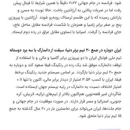
شود. فرانسه در جام جهانی ۲۰۲۲ دقیقاً با همین شرایط تا فینال پیش
رفت اما در ضربات پنالتی به آرژانتین باخت. حالا نوبت به مسی و
یارانش رسیده که با این طلسم ترسناک روبه‌رو شوند. آرژانتین با پیروزی
پنج بر صفر برابر زامبیا و همزمان با شکست فرانسه مقابل ساحل عاج،
جای فرانسه را گرفت. اسپانیا با تساوی مقابل عراق در رده دوم ایستاد.
ایران دوباره در جمع ۲۰ تیم برتر دنیا؛ سبقت از دانمارک با سه برد دوستانه
تیم ملی فوتبال ایران با دو پیروزی برابر گامبیا و مالی و با استفاده از
توقف دانمارک، موفق شد یک رده در رنکینگ فیفا صعود کند و دوباره به
جمع ۲۰ تیم برتر دنیا بازگردد. بر اساس سیستم جدید رنکینگ برخط
فیفا، ایران با کسب ۳.۵۴ امتیاز از دیدار برابر مالی، اکنون با تنها ۰.۱۱
امتیاز اختلاف نسبت به دانمارک در رتبه بیستم جهان ایستاده است.
شاگردان امیر قلعه‌نویی هم‌اکنون بالاتر از تیم‌های ترکیه، اتریش، کره
جنوبی، استرالیا و مصر قرار دارند. در صورت موفقیت در جام جهانی و
جام ملت‌ها، ایران می‌تواند برای نخستین بار در ۲۰ سال گذشته به جمع
۱۵ تیم برتر دنیا ملحق شود.