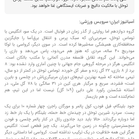
توخل با مالکیت دالیچ و ضربات ایستگاهی غنا خواهد بود.
آسیانیوز ایران؛ سرویس ورزشی:
گروه دوازدهم اما روایتی از گذر زمان در فوتبال است. در یک سو، انگلیس با
توماس توخل، سرمربی‌ای که سبک پرس و انتقال برق‌آسا را جایگزین
محافظه‌کاری همیشگی سه‌شیرها کرده است. در سوی دیگر، کرواسی با لوکا
مودریچ ۴۰ ساله، مردی که هنوز هم می‌دود، پاس می‌دهد و بازی را
می‌خواند. این گروه، تقابل فلسفه مدرن آلمانی با مکتب بالکان است.
انگلیس هرگز در مرحله گروهی جام جهانی با چنین آماری وارد نشده بود: ۸
برد از ۸ بازی، ۲۲ گل زده و صفر گل خورده. توماس توخل در کمتر از دو سال،
تیمی ساخته که شبیه بهترین تیم‌های دوران مربیگری‌اش در چلسی و بایرن
است؛ فشرده، سریع و مرگبار. هری کین در ۳۱ سالگی با ۷۸ گل ملی، در
آستانه شکستن رکورد علی دایی (۱۰۹ گل) نیست اما در این تیم، هم
تمام‌کننده است و هم بازیساز.
جود بلینگام، فیل فودن، کول پالمر و مورگان راجرز، چهار شماره ۱۰ برای یک
پست. سردرد شیرین توخل در چیدمان خط حمله، بلینگام را یک بار خط زد
اما دوباره برگرداند. حالا باید دید جادوی رئال در کنار پالمر چلسی و فودن
منچسترسیتی چگونه در زمین جا می‌گیرند. یک چیز قطعی است: انگلیس
هرگز این همه خلاقیت در یک ترکیب نداشته است. کرواسی اما داستانی دیگر
دارد. زلاتکو دالیچ که می‌توانست پس از یورو ۲۰۲۴ برود، ماند تا آخرین نسل