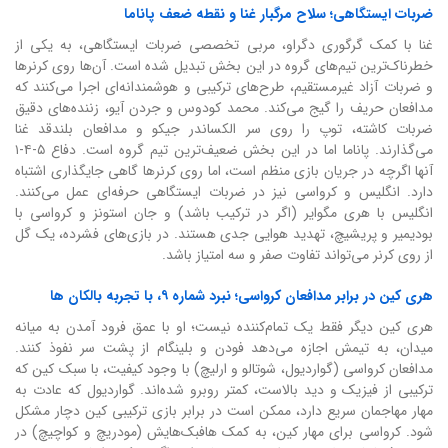
ضربات ایستگاهی؛ سلاح مرگبار غنا و نقطه ضعف پاناما
غنا با کمک گرگوری دگراو، مربی تخصصی ضربات ایستگاهی، به یکی از
خطرناک‌ترین تیم‌های گروه در این بخش تبدیل شده است. آن‌ها روی کرنرها
و ضربات آزاد غیرمستقیم، طرح‌های ترکیبی و هوشمندانه‌ای اجرا می‌کنند که
مدافعان حریف را گیج می‌کند. محمد کودوس و جردن آیو، زننده‌های دقیق
ضربات کاشته، توپ را روی سر الکساندر جیکو و مدافعان بلندقد غنا
می‌گذارند. پاناما اما در این بخش ضعیف‌ترین تیم گروه است. دفاع ۵-۴-۱
آنها اگرچه در جریان بازی منظم است، اما روی کرنرها گاهی جایگذاری اشتباه
دارد. انگلیس و کرواسی نیز در ضربات ایستگاهی حرفه‌ای عمل می‌کنند.
انگلیس با هری مگوایر (اگر در ترکیب باشد) و جان استونز و کرواسی با
بودیمیر و پریشیچ، تهدید هوایی جدی هستند. در بازی‌های فشرده، یک گل
از روی کرنر می‌تواند تفاوت صفر و سه امتیاز باشد.
هری کین در برابر مدافعان کرواسی؛ نبرد شماره ۹، با تجربه بالکان ها
هری کین دیگر فقط یک تمام‌کننده نیست؛ او با عمق فرود آمدن به میانه
میدان، به تیمش اجازه می‌دهد فودن و بلینگام از پشت سر نفوذ کنند.
مدافعان کرواسی (گواردیول، شوتالو و ارلیچ) با وجود کیفیت، با سبک کین که
ترکیبی از فیزیک و دید بالاست، کمتر روبرو شده‌اند. گواردیول که عادت به
مهار مهاجمان سریع دارد، ممکن است در برابر بازی ترکیبی کین دچار مشکل
شود. کرواسی برای مهار کین، به کمک هافبک‌هایش (مودریچ و کواچیچ) در