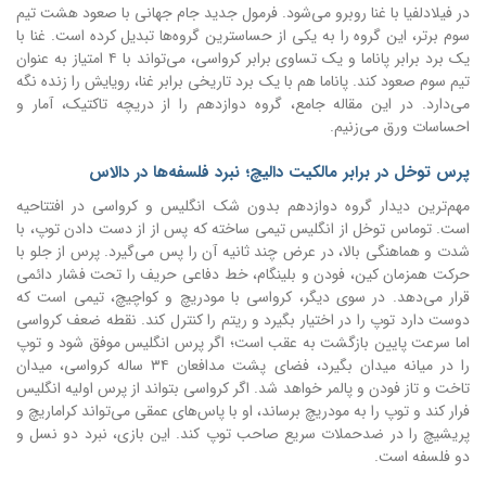
در فیلادلفیا با غنا روبرو می‌شود. فرمول جدید جام جهانی با صعود هشت تیم
سوم برتر، این گروه را به یکی از حساسترین گروه‌ها تبدیل کرده است. غنا با
یک برد برابر پاناما و یک تساوی برابر کرواسی، می‌تواند با ۴ امتیاز به عنوان
تیم سوم صعود کند. پاناما هم با یک برد تاریخی برابر غنا، رویایش را زنده نگه
می‌دارد. در این مقاله جامع، گروه دوازدهم را از دریچه تاکتیک، آمار و
احساسات ورق می‌زنیم.
پرس توخل در برابر مالکیت دالیچ؛ نبرد فلسفه‌ها در دالاس
مهم‌ترین دیدار گروه دوازدهم بدون شک انگلیس و کرواسی در افتتاحیه
است. توماس توخل از انگلیس تیمی ساخته که پس از از دست دادن توپ، با
شدت و هماهنگی بالا، در عرض چند ثانیه آن را پس می‌گیرد. پرس از جلو با
حرکت همزمان کین، فودن و بلینگام، خط دفاعی حریف را تحت فشار دائمی
قرار می‌دهد. در سوی دیگر، کرواسی با مودریچ و کواچیچ، تیمی است که
دوست دارد توپ را در اختیار بگیرد و ریتم را کنترل کند. نقطه ضعف کرواسی
اما سرعت پایین بازگشت به عقب است؛ اگر پرس انگلیس موفق شود و توپ
را در میانه میدان بگیرد، فضای پشت مدافعان ۳۴ ساله کرواسی، میدان
تاخت و تاز فودن و پالمر خواهد شد. اگر کرواسی بتواند از پرس اولیه انگلیس
فرار کند و توپ را به مودریچ برساند، او با پاس‌های عمقی می‌تواند کراماریچ و
پریشیچ را در ضدحملات سریع صاحب توپ کند. این بازی، نبرد دو نسل و
دو فلسفه است.