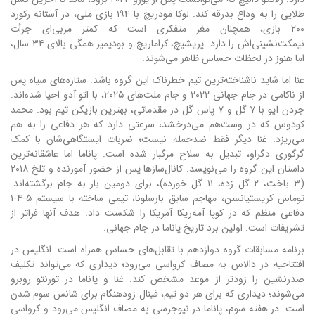
طلایی را به وداع بدرقه کند. لوکا مودریچ با ۱۹۴ بازی ملی، در آستانه رکورد
۲۰۰ بازی، همچنان مغز متفکری است که کمتر مربی‌ای جرأت
نیمکت‌نشینی‌اش را دارد. پریشیچ، کراماریچ و بودیمیر همگی بالای ۳۴ سال،
اما هنوز در لحظات حساس ظاهر می‌شوند.
غنا اما شاید ناشناخته‌ترین تیم خطرناک این گروه باشد. ستاره‌های سیاه پس
از ناکامی در جام جهانی ۲۰۲۲ و جام ملت‌های ۲۰۲۵، با اتو آدو احیا شده‌اند.
جردن آیو با ۷ گل و ۷ پاس گل در مقدماتی، بهترین بازیکن تیم بود. محمد
کودوس که در وست‌هم می‌درخشد، سرعتی دارد که هر دفاعی را به هم
می‌ریزد. غنا دیگر فقط ضدحمله نیست؛ ضربات ایستگاهی‌شان با کمک
گرگوری دگراو، تبدیل به سلاح مرگبار شده است. پاناما اما عاشقانه‌ترین
داستان این گروه را می‌نویسد. کانال‌سازها پس از حضور آموزنده و تلخ ۲۰۱۸
(۳ باخت، ۲ گل زده، ۱۱ گل خورده)، برای دومین بار به جام برگشته‌اند.
توماس کریستیانسن، مهاجم سابق بارسلونا، تیمی ساخته با سیستم ۵-۴-۱
دفاعی منظم که در کوپا آمه‌ریکا آمریکا را شکست داد. هدف آنها فراتر از
تشریفات است: اولین برد تاریخ پاناما در جام جهانی.
برنامه مسابقات گروه دوازدهم با تقابل‌های حساس همراه است. انگلیس در
افتتاحیه در دالاس به مصاف کرواسی می‌رود؛ دیداری که می‌تواند تکلیف
صدرنشین را زودتر از موعد مشخص کند. غنا و پاناما در تورنتو روبرو
می‌شوند؛ دیداری که برای هر دو تیم، فینال زودهنگام برای شانس سوم شدن
است. در هفته سوم، پاناما در نیوجرسی به مصاف انگلیس می‌رود و کرواسی