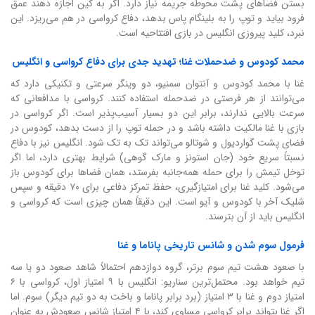
بستن فضاهای پشت محوطه جریمه نیاز دارد. اگر به کین اجازه دهند عمق
فرود بیاید و توپ را به بلینگام پاس بدهد، دفاع کرواسی در هم می‌ریزد. این
نبرد، کلید پیروزی انگلیس در بازی افتتاحیه است.
محمد کودوس و ضدحملات غنا؛ تهدید جدی برای دفاع کرواسی و انگلیس
غنا با محمد کودوس و آنتوان سمنیو، دو وینگر سرعتی و تکنیکی دارد که
می‌توانند از هر فرصتی در ضدحمله استفاده کنند. کرواسی با مدافعانی که
سرعت بالایی ندارند، برابر این دو بسیار آسیب‌پذیر است. اگر کرواسی در
بازی با غنا مالکیت داشته باشد و در حمله توپ را از دست بدهد، کودوس در
فضای پشت گواردیول و شوتالو می‌تواند تک به تک شود. انگلیس نیز با دفاع
نسبتاً سریع خود (جان استونز و مارک گوهی) شرایط بهتری دارد، اما اگر
توخل تیمش را برای حمله همه‌جانبه بفرستد، همان فضاها برای کودوس باز
می‌شود. کلید غنا برای امتیازگیری، حفظ تمرکز دفاعی برای ۷۰ دقیقه و سپس
شلیک آخر با کودوس و آیو است. این دقیقاً همان چیزی است که کرواسی و
انگلیس باید از آن بترسند.
فرمول سوم شدن و شانس تاریخی پاناما و غنا
با صعود هشت تیم سوم برتر، گروه دوازدهم احتمالاً شاهد صعود دو یا سه
تیم خواهد بود. محتمل‌ترین سناریو: انگلیس با ۹ امتیاز اول، کرواسی با ۶
امتیاز دوم و غنا با ۳ امتیاز (برد برابر پاناما و باخت به دو تیم دیگر) سوم. اما
اگر غنا بتواند برابر کرواسی مساوی کند، با ۴ امتیاز شانس صعودش به عنوان