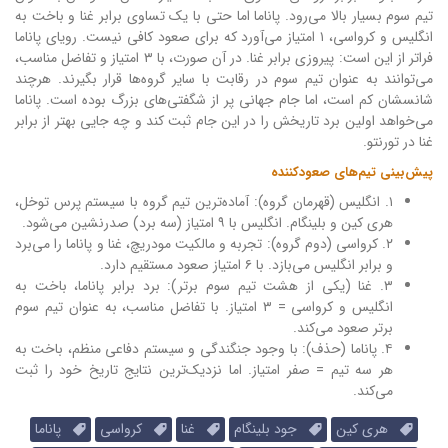
تیم سوم بسیار بالا می‌رود. پاناما اما حتی با یک تساوی برابر غنا و باخت به
انگلیس و کرواسی، ۱ امتیاز می‌آورد که برای صعود کافی نیست. رویای پاناما
فراتر از این است: پیروزی برابر غنا. در آن صورت، با ۳ امتیاز و تفاضل مناسب،
می‌توانند به عنوان تیم سوم در رقابت با سایر گروه‌ها قرار بگیرند. هرچند
شانسشان کم است، اما جام جهانی پر از شگفتی‌های بزرگ بوده است. پاناما
می‌خواهد اولین برد تاریخش را در این جام ثبت کند و چه جایی بهتر از برابر
غنا در تورنتو.
پیش‌بینی تیم‌های صعودکننده
۱. انگلیس (قهرمان گروه): آماده‌ترین تیم گروه با سیستم پرس توخل،
هری کین و بلینگام. انگلیس با ۹ امتیاز (سه برد) صدرنشین می‌شود.
۲. کرواسی (دوم گروه): تجربه و مالکیت مودریچ، غنا و پاناما را می‌برد
و برابر انگلیس می‌بازد. با ۶ امتیاز صعود مستقیم دارد.
۳. غنا (یکی از هشت تیم سوم برتر): برد برابر پاناما، باخت به
انگلیس و کرواسی = ۳ امتیاز. با تفاضل مناسب، به عنوان تیم سوم
برتر صعود می‌کند.
۴. پاناما (حذف): با وجود جنگندگی و سیستم دفاعی منظم، باخت به
هر سه تیم = صفر امتیاز. اما نزدیک‌ترین نتایج تاریخ خود را ثبت
می‌کند.
هری کین
جود بلینگام
غنا
کرواسی
پاناما