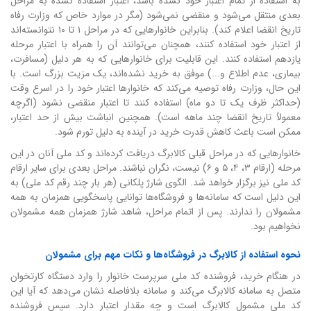
به استفاده از تمام اعتبار خود نشده باشد، اعتبار استفاده نشده به مراحل
بعدی منتقل می‌شود و منقضی نمی‌شود (مگر در موارد خاص که وزارت رفاه
تاریخ انقضا اعلام کند). بنابراین خانوارهایی که در مراحل ۱ تا ۱۰ نتوانسته‌اند
از اعتبار خود استفاده کنند، همچنان می‌توانند آن را همراه با اعتبار مرحله
یازدهم استفاده کنند. این قابلیت برای خانوارهایی که به هر دلیل (مسافرت،
بیماری، عدم اطلاع و...) موفق به خرید نشده‌اند، یک مزیت بزرگ است. با
این حال، وزارت رفاه توصیه می‌کند که خانوارها اعتبار خود را در اسرع وقت
(حداکثر ظرف یک تا دو ماه) استفاده کنند تا اعتبار منقضی نشود (اگرچه
معمولاً تاریخ انقضا چند ماهه است). همچنین انباشت بیش از حد اعتبار،
ممکن است باعث کاهش قدرت خرید در آینده به دلیل تورم شود.
خانوارهایی که در مراحل قبلی کالابرگ دریافت کرده‌اند و کد ملی آنان در این
مرحله (ارقام ۳، ۴، ۵ و ۶) نیست، نگران نباشند. مراحل بعدی برای سایر ارقام
کد ملی نیز برگزار خواهد شد. الگوی شارژ پلکانی (هر بار چند رقم کد ملی) به
این دلیل است که سامانه‌ها و فروشگاه‌ها توانایی پاسخگویی همزمان به همه
مشمولان را ندارند. پس از اتمام مراحل، شاهد شارژ همزمان همه مشمولان
نخواهیم بود.
نحوه استفاده از کالابرگ در فروشگاه‌ها و نکات مهم برای مشمولان
در هنگام خرید، فروشنده کد ملی سرپرست خانوار را وارد دستگاه کارتخوان
متصل به سامانه کالابرگ می‌کند و سامانه بلافاصله نشان می‌دهد که آیا این
کد ملی مشمول کالابرگ است و چه مقدار اعتبار دارد. سپس فروشنده