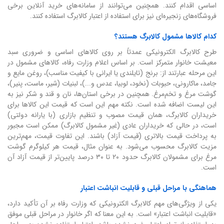
اساسی اقدام کنند. همچنین می‌توانند از سامانه‌های خرید آنلاین برخی
فروشگاه‌های زنجیره‌ای نیز برای استفاده از اعتبار کالابرگ استفاده کنند.
کدام کالاها مشمول کالابرگ هستند؟
طرح کالابرگ الکترونیکی عمدتاً بر روی کالاهای اساسی و ضروری سبد
معیشت خانوار متمرکز است. بر اساس اعلام وزارت رفاه، کالاهای مشمول در
این مرحله عبارتند از: برنج (تایلندی یا ایرانی با کیفیت مناسب)، روغن مایع و
جامد، ماکارونی، حبوبات (نخود، لوبیا، عدس و...)، لبنیات (شیر، ماست، پنیر)،
گوشت مرغ و تخم‌مرغ. همچنین در برخی استان‌ها، نان و قند و شکر نیز به
این لیست اضافه شده است. نکته مهم این است که قیمت این کالاها برای
خریداران کالابرگ، همان قیمت مصوب و تنظیم بازاری (با یارانه دولتی)
است، در حالی که خریداران عادی (غیر مشمول کالابرگ) ممکن است مجبور
به پرداخت قیمت بالاتری (قیمت آزاد) باشند. این تفاوت قیمت، مهم‌ترین
مزیت کالابرگ محسوب می‌شود. به عنوان مثال، قیمت هر کیلوگرم گوشت
مرغ برای مشمولان کالابرگ حدود ۲۰ تا ۳۰ درصد پایین‌تر از قیمت آزاد آن
است.
هماهنگی با مراحل قبلی و قابلیت انباشت اعتبار
یکی از ویژگی‌های مهم کالابرگ الکترونیکی که وزارت رفاه بر آن تأکید دارد،
«قابلیت انباشت اعتبار» است. به این معنا که اگر خانوار در مراحل قبلی موفق