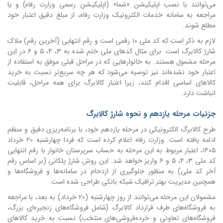
می‌توانند با نصب اپلیکیشن «شما» (اپلیکیشن رسمی وزارت رفاه) و یا
مراجعه به سامانه خدمات الکترونیک وزارت رفاه، از مبلغ دقیق اعتبار خود
مطلع شوند.
لازم به ذکر است که کد ملی ۱۰ رقمی است و رقم انتهایی (آخرین رقم) ملاک
شارژ کالابرگ است. برای مثال کدهای ملی ختم شده به ۳، ۴، ۵ و ۶ در این
مرحله مشمول هستند.
به خانوارهایی که در مراحل قبلی موفق به استفاده از
اعتبار خود نشده‌اند نیز توصیه می‌شود که هر چه سریع‌تر نسبت به خرید
کالاهای اساسی اقدام کنند، زیرا اعتبار کالابرگ برای همه مراحل، قابلیت
انباشت دارد.
جزئیات مرحله یازدهم و نحوه شارژ کالابرگ
طرح کالابرگ الکترونیکی در مرحله یازدهم خود، با برنامه‌ریزی دقیق و منظم
ادامه یافته است. وزارت رفاه اعلام کرده است که فردا چهارشنبه ۲۰ خرداد
۱۴۰۵، اعتبار مربوط به این مرحله به حساب سرپرستان خانوار با رقم انتهایی
کد ملی ۳، ۴، ۵ و ۶ واریز خواهد شد. این روش شارژ پلکانی (بر اساس رقم
آخر کد ملی) به منظور جلوگیری از ازدحام در سامانه‌ها و فروشگاه‌ها و
همچنین مدیریت بهتر ترافیک شبکه بانکی طراحی شده است.
مشمولان این مرحله می‌توانند از روز چهارشنبه (۲۰ خرداد) به بعد، با مراجعه
به فروشگاه‌های طرف قرارداد کالابرگ (شامل فروشگاه‌های زنجیره‌ای بزرگ،
فروشگاه‌های تعاونی و خرده‌فروشی‌های منتخب) نسبت به خرید کالاهای