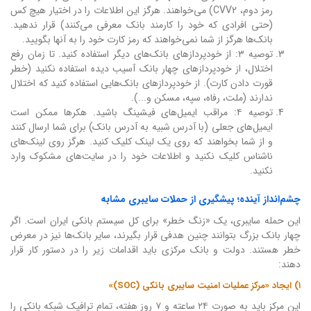
رمز دوم، CVV2) می‌خواهند. هرگز این اطلاعات را در اختیار هیچ کس
(حتی افرادی که خود را کارمند بانک معرفی می‌کنند) قرار ندهید.
بانک‌ها هرگز از شما نمی‌خواهند که رمز کارت خود را به آنها بگویید.
توصیه ۳: از خودپردازهای بانک‌های دیگر استفاده کنید. تا زمان رفع
اختلال، از خودپردازهای چهار بانک آسیب دیده استفاده نکنید (خطر
قورت دادن کارت). از خودپردازهای بانک‌هایی استفاده کنید که اختلال
ندارند (ملت، رفاه، سپه، مسکن و...).
توصیه ۴: مراقب ایمیل‌های فیشینگ باشید. هکرها ممکن است
ایمیل‌های جعلی (با آدرس شبیه به آدرس بانک) برای شما ارسال کنند
و از شما بخواهند که روی یک لینک کلیک کنید. هرگز روی لینک‌های
ناشناس کلیک نکنید و اطلاعات خود را در سایت‌های مشکوک وارد
نکنید.
چشم‌انداز آینده؛ پیشگیری از حملات سایبری مشابه
این حمله سایبری، یک «زنگ خطر» برای کل سیستم بانکی ایران است. اگر
چهار بانک بزرگ بتوانند چنین هدفی قرار بگیرند، سایر بانک‌ها نیز در معرض
خطر هستند. دولت و بانک مرکزی باید اقدامات زیر را در دستور کار قرار
دهند:
۱) ایجاد «مرکز عملیات امنیت سایبری بانکی (SOC)»
این مرکز باید به صورت ۲۴ ساعته و ۷ روز هفته، تمام ترافیک شبکه بانکی را