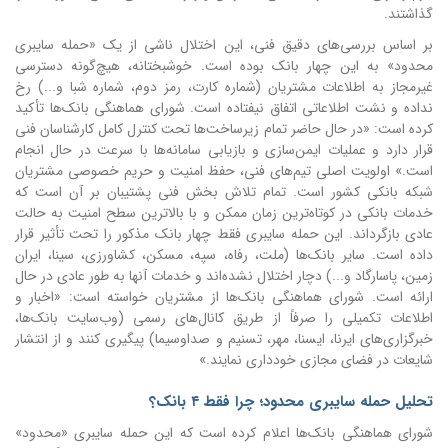
گذاشتند.
بر اساس بررسی‌های دقیق فنی، این اختلال ناشی از یک «حمله سایبری
محدود» به این چهار بانک بوده است. خوشبختانه، هیچ‌گونه دسترسی
غیرمجاز به اطلاعات مشتریان (شماره کارت، رمز دوم، شماره شبا و...) رخ
نداده و نشت اطلاعاتی اتفاق نیفتاده است. شورای هماهنگی بانک‌ها تأکید
کرده است: «در حال حاضر تمام زیرساخت‌ها تحت کنترل کامل کارشناسان فنی
قرار دارد و عملیات ایمن‌سازی و بازیابی سامانه‌ها با سرعت در حال انجام
است.» اولویت اصلی تیم‌های فنی، حفظ امنیت و حریم خصوصی مشتریان
شبکه بانکی کشور است. تمام تلاش بخش فنی پشتیبان بر آن است که
خدمات بانکی در کوتاه‌ترین زمان ممکن و با بالاترین سطح امنیت به حالت
عادی بازگرداند. این حمله سایبری فقط چهار بانک مذکور را تحت تأثیر قرار
داده است. سایر بانک‌ها (ملت، رفاه، سپه، مسکن، کشاورزی، سینا، ایران
زمین، پاسارگاد و...) دچار اختلال نشده‌اند و خدمات آنها به طور عادی در حال
ارائه است. شورای هماهنگی بانک‌ها از مشتریان خواسته است: «اخبار و
اطلاعات تکمیلی را صرفاً از طریق کانال‌های رسمی (وب‌سایت بانک‌ها،
خبرگزاری‌های ایرنا، ایسنا، مهر، تسنیم و صداوسیما) پیگیری کنند و از انتشار
شایعات در فضای مجازی خودداری نمایند.»
تحلیل حمله سایبری محدود؛ چرا فقط ۴ بانک؟
شورای هماهنگی بانک‌ها اعلام کرده است که این حمله سایبری «محدود»