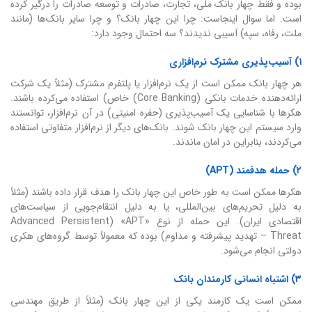
بوده و فقط چهار بانک ملی، تجارت، صادرات و توسعه صادرات را درگیر کرده
است. اما سوال اینجاست: چرا این چهار بانک؟ و چرا سایر بانک‌ها (مانند
ملت، رفاه، سپه) آسیبی ندیدند؟ سه احتمال وجود دارد:
۱) آسیب‌پذیری مشترک نرم‌افزاری
هر چهار بانک ممکن است از یک نرم‌افزار یا پلتفرم مشترک (مثلاً یک شرکت
ارائه‌دهنده خدمات بانکی (Core Banking) خاص) استفاده می‌کرده باشند.
هکرها با شناسایی یک آسیب‌پذیری (حفره امنیتی) در آن نرم‌افزار، توانستند
وارد سیستم این چهار بانک شوند. بانک‌های دیگر از نرم‌افزار متفاوتی استفاده
می‌کردند، بنابراین در امان ماندند.
۲) حمله هدفمند (APT)
هکرها ممکن است به طور خاص این چهار بانک را هدف قرار داده باشند (مثلاً
به دلیل تحریم‌های بین‌المللی، یا به دلیل انتقام‌جویی از سیاست‌های
اقتصادی ایران). این حمله از نوع «APT» (Advanced Persistent
Threat – تهدید پیشرفته و مداوم) بوده که معمولاً توسط گروه‌های هکری
دولتی انجام می‌شود.
۳) اشتباه انسانی کارمندان بانک
ممکن است یک کارمند یکی از این چهار بانک (مثلاً از طریق مهندسی