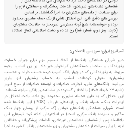
دولتی در اطلاعیه‌ای تأکید کرد که تیم‌های فنی بلافاصله پس از
شناسایی نشانه‌های غیرعادی، اقدامات پیشگیرانه و حفاظتی لازم را
برای صیانت از داده‌های مشتریان به اجرا گذاشتند. بر اساس
بررسی‌های دقیق فنی، این اختلال ناشی از یک حمله سایبری محدود
بوده و خوشبختانه هیچ‌گونه دسترسی غیرمجاز به اطلاعات مشتریان
(کارت، رمز دوم، شماره شبا) رخ نداده و نشت اطلاعاتی اتفاق نیفتاده
است.
آسیانیوز ایران؛ سرویس اقتصادی:
دبیر شورای هماهنگی بانک‌ها از اتخاذ تصمیم مهم برای جبران خسارت
پذیرندگان و صاحبان دستگاه‌های کارتخوان خبر داد. بر این اساس، وجوه
مربوط به پذیرندگانی که در چهار بانک آسیب دیده حساب دارند و «حساب
پشتیبان» معرفی کرده‌اند، امشب به حساب پشتیبان آنها واریز
می‌شود.
بانک‌های ملی، تجارت، صادرات و توسعه صادرات
از صبح امروز
(شنبه ۲۳ خرداد ۱۴۰۵) با اختلال گسترده در سامانه‌های بانکی مواجه شده‌اند.
این اختلال که به دلیل «حمله سایبری محدود» رخ داده، باعث اختلال در
اینترنت بانک، همراه بانک و پایانه‌های فروش (POS) این بانک‌ها شده
است.
شورای هماهنگی بانک‌های دولتی (که مرکب از روسای چهار بانک
مذکور و نماینده بانک مرکزی است) در اطلاعیه‌ای اعلام کرد: تیم‌های فنی
بلافاصله پس از شناسایی نشانه‌های غیرعادی، اقدامات پیشگیرانه و حفاظتی
لازم را برای صیانت از داده‌های مشتریان و زیرساخت‌های بانکی کشور به اجرا