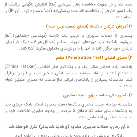
رصد کند و در صورت مشاهده رفتار غیرعادی (مثلاً افزایش ناگهانی ترافیک از
یک کشور خارجی)، بلافاصله اقدامات پیشگیرانه (مثلاً مسدود کردن آن IP) را
انجام دهد.
۲) آموزش کارکنان بانک‌ها (انسان ضعیف‌ترین حلقه)
بسیاری از حملات سایبری با فریب یک کارمند (مهندسی اجتماعی) آغاز
می‌شود. بانک‌ها باید دوره‌های آموزشی منظم (حداقل هر ۶ ماه یک بار) برای
کارکنان خود برگزار کنند تا آنها را با روش‌های متداول هکرها آشنا کنند.
۳) ممیزی امنیتی (Penetration Test) منظم
بانک‌ها باید حداقل سالی یک بار، یک تیم هکر اخلاقی (Ethical Hacker)
استخدام کنند تا از نقاط ضعف سیستم بانکی با خبر شوند و آنها را برطرف
کنند. متأسفانه بسیاری از بانک‌های ایرانی سال‌هاست که ممیزی امنیتی انجام
نداده‌اند.
۴) تأمین مالی مناسب برای امنیت سایبری
متأسفانه بودجه امنیت سایبری بانک‌ها بسیار محدود است. بانک مرکزی باید
به بانک‌ها دستور دهد که حداقل ۵ درصد از بودجه فناوری اطلاعات خود را
به امنیت سایبری اختصاص دهند.
تا آن زمان، حملات سایبری مشابه (و شاید شدیدتر) تکرار خواهند شد.
بانک‌ها و مشتریان باید خود را برای چنین روزهایی آماده کنند.