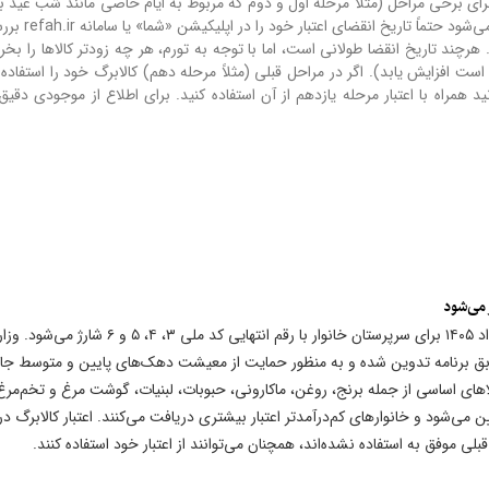
 برای برخی مراحل (مثلاً مرحله اول و دوم که مربوط به ایام خاصی مانند شب عید ب
ظرف ۲ ماه» استفاده کنید. هرچند تاریخ انقضا طولانی است، اما با توجه به تورم، هر چه زودتر کالاها را 
فزایش یابد). اگر در مراحل قبلی (مثلاً مرحله دهم) کالابرگ خود را استفاده نک
 همراه با اعتبار مرحله یازدهم از آن استفاده کنید. برای اطلاع از موجودی دقیق،
مرحله یازدهم طرح کالابرگ الکترونیکی فردا چهارشنبه ۲۰ خرداد ۱۴۰۵ برای سرپرستان خانوار با رقم انتهایی کد ملی ۳، ۴، ۵ و ۶ ش
مطابق برنامه تدوین شده و به منظور حمایت از معیشت دهک‌های پایین و متوسط جا
اهای اساسی از جمله برنج، روغن، ماکارونی، حبوبات، لبنیات، گوشت مرغ و تخم‌مرغ 
می‌شود و خانوارهای کم‌درآمدتر اعتبار بیشتری دریافت می‌کنند. اعتبار کالابرگ در
بلی موفق به استفاده نشده‌اند، همچنان می‌توانند از اعتبار خود استفاده کنند.