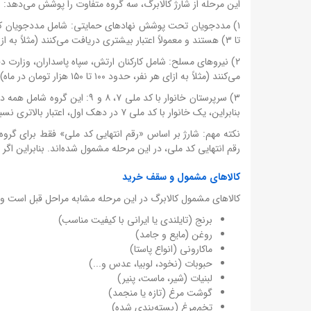
این مرحله از شارژ کالابرگ، سه گروه متفاوت را پوشش می‌دهد:
تا ۳) هستند و معمولاً اعتبار بیشتری دریافت می‌کنند (مثلاً به ازای هر نفر، حدود ۳۰۰ تا ۴۰۰ هزار تومان در ماه).
۲) نیروهای مسلح: شامل کارکنان ارتش، سپاه پاسداران، وزارت 
می‌کنند (مثلاً به ازای هر نفر، حدود ۱۰۰ تا ۱۵۰ هزار تومان در ماه).
بنابراین، یک خانوار با کد ملی ۷ در دهک اول، اعتبار بالاتری نسبت به یک خانوار با کد ملی ۹ در دهک پنجم دریافت می‌کند.
نکته مهم: شارژ بر اساس «رقم انتهایی کد ملی» فقط برای گرو
رقم انتهایی کد ملی، در این مرحله مشمول شده‌اند. بنابراین اگر یک مددجو کد ملی ۲ دارد،
کالاهای مشمول و سقف خرید
کالاهای مشمول کالابرگ در این مرحله مشابه مراحل قبل است و 
برنج (تایلندی یا ایرانی با کیفیت مناسب)
روغن (مایع و جامد)
ماکارونی (انواع پاستا)
حبوبات (نخود، لوبیا، عدس و...)
لبنیات (شیر، ماست، پنیر)
گوشت مرغ (تازه یا منجمد)
تخم‌مرغ (بسته‌بندی شده)