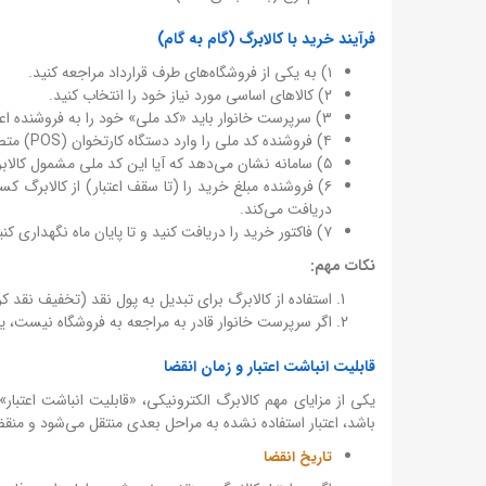
فرآیند خرید با کالابرگ (گام به گام)
۱) به یکی از فروشگاه‌های طرف قرارداد مراجعه کنید.
۲) کالاهای اساسی مورد نیاز خود را انتخاب کنید.
۳) سرپرست خانوار باید «کد ملی» خود را به فروشنده اعلام کند.
۴) فروشنده کد ملی را وارد دستگاه کارتخوان (POS) متصل به سامانه کالابرگ می‌کند.
۵) سامانه نشان می‌دهد که آیا این کد ملی مشمول کالابرگ است و چه مقدار اعتبار دارد.
۶) فروشنده مبلغ خرید را (تا سقف اعتبار) از کالابرگ کس
دریافت می‌کند.
۷) فاکتور خرید را دریافت کنید و تا پایان ماه نگهداری کنید (در صورت بروز مشکل، می‌توانید اعتراض کنید).
نکات مهم:
استفاده از کالابرگ برای تبدیل به پول نقد (تخفیف نقد 
اگر سرپرست خانوار قادر به مراجعه به فروشگاه نیست، یک
قابلیت انباشت اعتبار و زمان انقضا
یکی از مزایای مهم کالابرگ الکترونیکی، «قابلیت انباشت اعتبار»
باشد، اعتبار استفاده نشده به مراحل بعدی منتقل می‌شود و منق
تاریخ انقضا