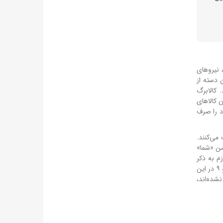
ی، نیروهای
لابرگ این دسته از
 کالابرگ
 کالاهای
کدهای ۷، ۸ و ۹) می‌توانند اعتبار خود را صرف
می‌کنند.
یشن «شما»
 خود مطلع شوند. لازم به ذکر
است که کد ملی ۱۰ رقمی است و رقم انتهایی (آخرین رقم) ملاک شارژ کالابرگ در این مرحله می‌باشد. برای مثال کدهای ملی ختم شده به ۷، ۸ و ۹ در این
نشده‌اند،