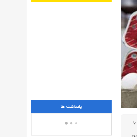
یادداشت ها
نند با
ین