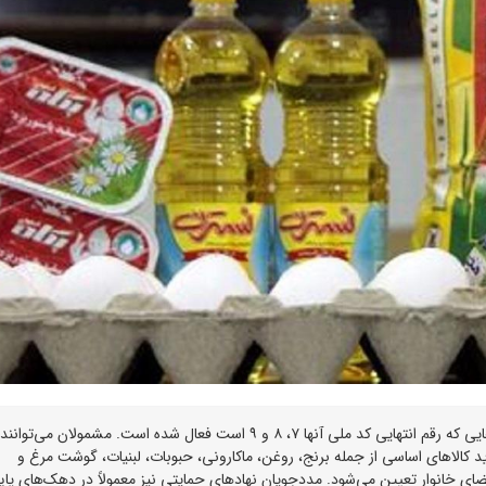
از امروز (یکشنبه ۲۴ خرداد ۱۴۰۵) کالابرگ سرپرستان خانوارهایی که رقم انتهایی کد ملی آنها ۷، ۸ و ۹ است فعال شده است. مشمولان می‌توا
ید کالاهای اساسی از جمله برنج، روغن، ماکارونی، حبوبات، لبنیات، گوشت مرغ و
ضای خانوار تعیین می‌شود. مددجویان نهادهای حمایتی نیز معمولاً در دهک‌های پای