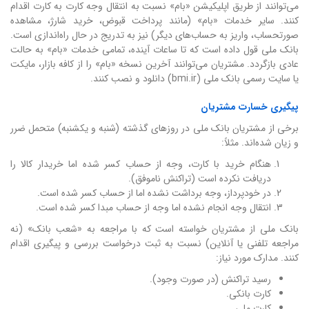
می‌توانند از طریق اپلیکیشن «بام» نسبت به انتقال وجه کارت به کارت اقدام
کنند. سایر خدمات «بام» (مانند پرداخت قبوض، خرید شارژ، مشاهده
صورتحساب، واریز به حساب‌های دیگر) نیز به تدریج در حال راه‌اندازی است.
بانک ملی قول داده است که تا ساعات آینده، تمامی خدمات «بام» به حالت
عادی بازگردد. مشتریان می‌توانند آخرین نسخه «بام» را از کافه بازار، مایکت
یا سایت رسمی بانک ملی (bmi.ir) دانلود و نصب کنند.
پیگیری خسارت مشتریان
برخی از مشتریان بانک ملی در روزهای گذشته (شنبه و یکشنبه) متحمل ضرر
و زیان شده‌اند. مثلاً:
هنگام خرید با کارت، وجه از حساب کسر شده اما خریدار کالا را
دریافت نکرده است (تراکنش ناموفق).
در خودپرداز، وجه برداشت نشده اما از حساب کسر شده است.
انتقال وجه انجام نشده اما وجه از حساب مبدا کسر شده است.
بانک ملی از مشتریان خواسته است که با مراجعه به «شعب بانک» (نه
مراجعه تلفنی یا آنلاین) نسبت به ثبت درخواست بررسی و پیگیری اقدام
کنند. مدارک مورد نیاز:
رسید تراکنش (در صورت وجود).
کارت بانکی.
کارت ملی.