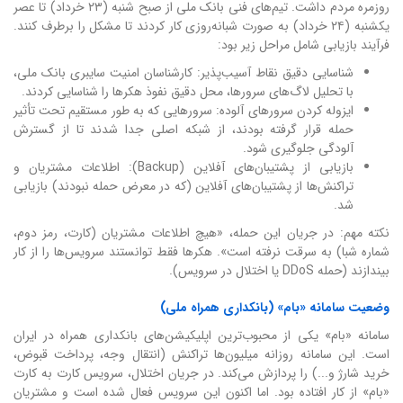
روزمره مردم داشت. تیم‌های فنی بانک ملی از صبح شنبه (۲۳ خرداد) تا عصر
یکشنبه (۲۴ خرداد) به صورت شبانه‌روزی کار کردند تا مشکل را برطرف کنند.
فرآیند بازیابی شامل مراحل زیر بود:
شناسایی دقیق نقاط آسیب‌پذیر: کارشناسان امنیت سایبری بانک ملی،
با تحلیل لاگ‌های سرورها، محل دقیق نفوذ هکرها را شناسایی کردند.
ایزوله کردن سرورهای آلوده: سرورهایی که به طور مستقیم تحت تأثیر
حمله قرار گرفته بودند، از شبکه اصلی جدا شدند تا از گسترش
آلودگی جلوگیری شود.
بازیابی از پشتیبان‌های آفلاین (Backup): اطلاعات مشتریان و
تراکنش‌ها از پشتیبان‌های آفلاین (که در معرض حمله نبودند) بازیابی
شد.
نکته مهم: در جریان این حمله، «هیچ اطلاعات مشتریان (کارت، رمز دوم،
شماره شبا) به سرقت نرفته است». هکرها فقط توانستند سرویس‌ها را از کار
بیندازند (حمله DDoS یا اختلال در سرویس).
وضعیت سامانه «بام» (بانکداری همراه ملی)
سامانه «بام» یکی از محبوب‌ترین اپلیکیشن‌های بانکداری همراه در ایران
است. این سامانه روزانه میلیون‌ها تراکنش (انتقال وجه، پرداخت قبوض،
خرید شارژ و...) را پردازش می‌کند. در جریان اختلال، سرویس کارت به کارت
«بام» از کار افتاده بود. اما اکنون این سرویس فعال شده است و مشتریان