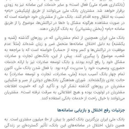
(بانکداری همراه ملی) فعال است» و سایر خدمات این سامانه نیز به زودی
برقرار خواهد شد. مشتریان بانک ملی می‌توانند از طریق اپلیکیشن «بام»
نسبت به انتقال وجه اقدام کنند.
بانک ملی از مشتریان خود خواسته است که
در صورت مشاهده هرگونه مشکل یا خطا در تراکنش‌ها، موضوع را از طریق
سامانه «بام» (بخش پشتیبانی) به بانک گزارش دهند.
بانک ملی ایران همچنین از تمام مشتریانی که در روزهای گذشته (شنبه و
یکشنبه) به دلیل اختلال سامانه‌ها متحمل ضرر و زیان شده‌اند (مثلاً عدم
موفقیت در تراکنش‌ها و کسر وجه از حساب) خواسته است که با مراجعه به
شعب، موضوع را پیگیری کنند. پیش از این، بانک‌های تجارت و صادرات
مشکل خود را رفع کرده بودند و بانک توسعه صادرات نیز با ارائه خدمات
حضوری، وضعیت خود را مدیریت کرده بود. با فعال شدن بانک ملی، اکنون
تمام چهار بانک آسیب دیده (ملی، صادرات، تجارت و توسعه صادرات) به
حالت عادی بازگشته‌اند. شورای هماهنگی بانک‌های دولتی از صبر و شکیبایی
مشتریان در روزهای گذشته تشکر کرد و تأکید کرد که «امنیت اطلاعات
مشتریان در اولویت بوده و هیچ اطلاعاتی به سرقت نرفته است». مشتریان
می‌توانند با خیال راحت از خدمات بانکی استفاده کنند.
جزئیات رفع اختلال و بازیابی سامانه‌ها
بانک ملی ایران بزرگترین بانک کشور با بیش از ۵۰ میلیون مشتری است. به
همین دلیل، اختلال در سامانه‌های این بانک، تأثیر گسترده‌ای بر زندگی