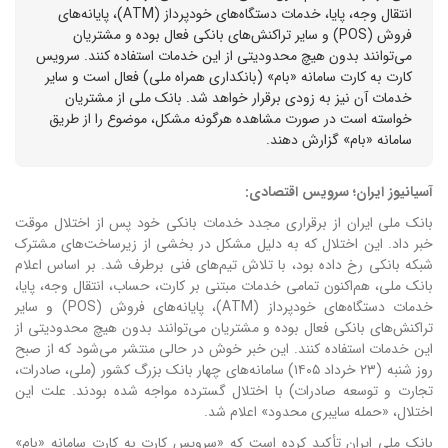
انتقال وجه، پایا، خدمات دستگاه‌های خودپرداز (ATM)، پایانه‌های
فروش (POS) و سایر تراکنش‌های بانکی فعال بوده و مشتریان
می‌توانند بدون هیچ محدودیتی از این خدمات استفاده کنند. سرویس
کارت به کارت سامانه «بام» (بانکداری همراه ملی) فعال است و سایر
خدمات آن نیز به زودی برقرار خواهد شد. بانک ملی از مشتریان
خواسته است در صورت مشاهده هرگونه مشکل، موضوع را از طریق
سامانه «بام» گزارش دهند.
آسیانیوز ایران؛ سرویس اقتصادی:
بانک ملی ایران از برقراری مجدد خدمات بانکی خود پس از اختلال موقت
خبر داد. این اختلال که به دلیل مشکل در بخشی از زیرساخت‌های مشترک
شبکه بانکی رخ داده بود، با تلاش تیم‌های فنی برطرف شد.
بر اساس اعلام
بانک ملی، هم‌اکنون تمامی خدمات مبتنی بر کارت، حساب، انتقال وجه، پایا،
خدمات دستگاه‌های خودپرداز (ATM)، پایانه‌های فروش (POS) و سایر
تراکنش‌های بانکی فعال بوده و مشتریان می‌توانند بدون هیچ محدودیتی از
این خدمات استفاده کنند.
این خبر خوش در حالی منتشر می‌شود که از صبح
روز شنبه (۲۳ خرداد ۱۴۰۵) سامانه‌های چهار بانک بزرگ کشور (ملی، صادرات،
تجارت و توسعه صادرات) با اختلال گسترده مواجه شده بودند. علت این
اختلال، «حمله سایبری محدود» اعلام شد.
بانک ملی ایران تأکید کرده است که «سرویس کارت به کارت سامانه «بام»