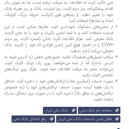
ملی تأکید کرده که اطلاعات به سرقت نرفته است، اما به عنوان یک
اقدام پیشگیرانه، رمز دوم کارت، رمز اینترنت بانک و رمز همراه بانک
خود را تغییر دهید. از رمزهای قوی (ترکیب حروف بزرگ، کوچک،
اعداد و نمادها) استفاده کنید.
از تماس‌های مشکوک خودداری کنید: هکرها ممکن است از این
فرصت استفاده کنند و با شما تماس بگیرند و خود را به جای کارمند
بانک معرفی کنند. هرگز اطلاعات کارت بانکی (شماره کارت، رمز دوم،
CVV2) را در اختیار هیچ کس (حتی افرادی که خود را کارمند بانک
معرفی می‌کنند) قرار ندهید.
مراقب ایمیل‌های فیشینگ باشید: ایمیل‌های جعلی (با آدرس شبیه به
آدرس بانک) که از شما می‌خواهند روی یک لینک کلیک کنید،
می‌توانند منجر به سرقت اطلاعات شما شوند. هرگز روی لینک‌های
ناشناس کلیک نکنید.
صورت حساب (اسکرین شات) تراکنش‌های خود را ذخیره کنید: حداقل
تا یک هفته آینده، صورت حساب تراکنش‌های خود را (به خصوص
تراکنش‌های با مبالغ بالا) ذخیره کنید تا در صورت بروز مشکل، مدرک
داشته باشید.
سامانه بام بانک ملی
بانک ملی ایران
فعال شدن خدمات بانک ملی ایران
رفع اختلال بانک ملی