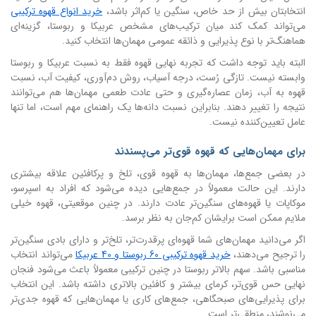
انتخابتان بیش از حد خاص، سنگین یا کم‌اثر باشد،
خرید انواع قهوه ترکیبی
می‌تواند کمک کند میان ترکیب‌های مشخص عربیکا و ربوستا، گزینه‌ای
هماهنگ‌تر با نوع پذیرایی و ذائقه عمومی مهمان‌ها انتخاب کنید.
البته باید توجه داشت که تجربه نهایی قهوه فقط به نسبت عربیکا و ربوستا
وابسته نیست. تازگی رُست، درجه آسیاب، روش دم‌آوری، کیفیت آب، نسبت
قهوه به آب، زمان عصاره‌گیری و حتی عادت طعمی مهمان‌ها هم می‌توانند
نتیجه را تغییر دهند. بنابراین نسبت دانه‌ها یک راهنمای مهم است، اما تنها
عامل تعیین‌کننده نیست.
برای مهمان‌هایی که قهوه قوی‌تر می‌پسندند
در بعضی جمع‌ها، مهمان‌ها به قهوه قوی، تلخ و پرکافئین علاقه بیشتری
دارند. این حالت معمولاً در جمع‌هایی دیده می‌شود که افراد به اسپرسو،
موکاپات یا قهوه‌های سنگین‌تر عادت دارند. در چنین موقعیتی، قهوه خیلی
ملایم ممکن است برایشان کم‌جان به نظر برسد.
اگر می‌دانید مهمان‌های شما قهوه‌ای پرقدرت‌تر، تلخ‌تر و دارای بادی سنگین‌تر
را ترجیح می‌دهند،
خرید قهوه ترکیبی 60 ربوستا و 40 عربیکا
می‌تواند انتخاب
مناسبی باشد. سهم بالاتر ربوستا در چنین ترکیبی معمولاً باعث می‌شود فنجان
نهایی حس قوی‌تر، کرمای بیشتر و کافئین بالاتری داشته باشد. این انتخاب
برای پذیرایی‌های صبحگاهی، جمع‌های کاری یا مهمان‌هایی که قهوه جدی‌تر
می‌نوشند، منطقی‌تر است.