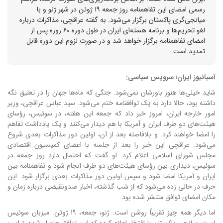
رسمی امضای این تفاهمنامه روز جمعه ۱۹ ژوئن در شهر ژنو و با
میانجی‌گری پاکستان برگزار می‌شود. به گفته عراقچی، مذاکرات درباره
لغو تحریم‌ها و برنامه هسته‌ای ایران در طول دوره ۶۰ روزه پس از
امضای تفاهمنامه برگزار خواهد شد و در صورت لزوم این دوره قابل
تمدید است.
آسیانیوز ایران؛ سرویس سیاسی:
شاید خیلی‌ها هنوز باورشان نمی‌شود. جنگی که ماه‌ها جهان را در تعلیق نگه
داشته بود، حالا دارد به یک توافقنامه ختم می‌شود. سید عباس عراقچی، وزیر
امور خارجه ایران، امروز خبر داد که جمعه این هفته، در سوئیس، رؤسای
هیئت‌های دو طرف ایران و آمریکا با هم دیدار می‌کنند و یک یادداشت تفاهم
را امضا خواهند کرد. و بلافاصله بعد از آن، اولین دور مذاکرات بعدی شروع
می‌شود. عراقچی این خبر را بعد از جلسه با اعضای کمیسیون اقتصادی
مجلس شورای اسلامی اعلام کرد. او گفت که احتمال دارد روز جمعه در
سوئیس، دیداری بین رؤسای هیئت‌های دو طرف انجام شود و تفاهمنامه بین
ایران و آمریکا امضا شود و سپس اولین دور مذاکرات بعدی برگزار شود. این
حرف در حالی زده می‌شود که از شب گذشته، اخبار ضدونقیضی درباره زمان و
مکان امضای توافق منتشر شده بود.
اما دیگر همه چیز تقریباً روشن است. ژنو، جمعه، ۱۹ ژوئن. میزبان سوئیس