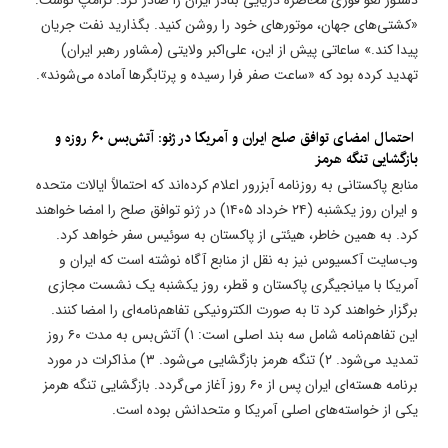
دستور لغو فوری محاصره دریایی بنادر ایران را صادر کرد. ترامپ نوشت:
«کشتی‌های جهان، موتورهای خود را روشن کنید. بگذارید نفت جریان
پیدا کند.» ساعاتی پیش از این، علی‌اکبر ولایتی (مشاور رهبر ایران)
تهدید کرده بود که «ساعت صفر فرا رسیده و پرتابگرها آماده می‌شوند».
​ احتمال امضای توافق صلح ایران و آمریکا در ژنو: آتش‌بس ۶۰ روزه و
بازگشایی تنگه هرمز
منابع پاکستانی به روزنامه آبزرور اعلام کرده‌اند که احتمالاً ایالات متحده
و ایران روز یکشنبه (۲۴ خرداد ۱۴۰۵) در ژنو توافق صلح را امضا خواهند
کرد. به همین خاطر، هیئتی از پاکستان به سوئیس سفر خواهد کرد.
وب‌سایت آکسیوس نیز به نقل از منابع آگاه نوشته است که ایران و
آمریکا با میانجیگری پاکستان و قطر، روز یکشنبه یک نشست مجازی
برگزار خواهند کرد تا به صورت الکترونیکی تفاهم‌نامه‌ای را امضا کنند.
این تفاهم‌نامه شامل سه بند اصلی است: ۱) آتش‌بس به مدت ۶۰ روز
تمدید می‌شود. ۲) تنگه هرمز بازگشایی می‌شود. ۳) مذاکرات در مورد
برنامه هسته‌ای ایران پس از ۶۰ روز آغاز می‌گردد. بازگشایی تنگه هرمز
یکی از خواسته‌های اصلی آمریکا و متحدانش بوده است.