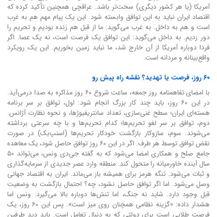
آمریکا (یا هر کشور دیگری) سخت‌تر باشد. عراقچی همچنین تأکید کرده که
اقتصاد ایران نباید به این توافق وابسته شود. این یک پیام مهم هم به غرب
است و هم به داخل. به غرب می‌گوید: ما از قبل هم زنده بودیم و تحریم را
دور زدیم. به داخل می‌گوید: این توافق یک فرصت است، نه یک عصا. اگر
فردا دوباره آمریکا از آن خارج شد، ما نباید زمین بخوریم. این یک رویکرد
واقع‌بینانه و مردانه است.
۶۰ روز، فرصت یا تهدید؟ نقشه راه پیش رو
با امضای تفاهمنامه روز جمعه، ساعت شروع ۶۰ روز مذاکره به صدا درمی‌آید.
در این ۶۰ روز، باید چند کار بزرگ انجام شود: اول، توافق بر سر برنامه
هسته‌ای ایران؛ سطح غنی‌سازی، تعداد سانتریفیوژها، و نحوه نظارت آژانس.
دوم، توافق بر سر لغو تحریم‌ها؛ کدام تحریم‌ها و با چه سرعتی برداشته
می‌شوند. سوم، سازوکار بازگشت خودکار تحریم‌ها (اسنپ‌بک) در صورت
نقض توافق توسط هر طرف. اگر در این ۶۰ روز توافق حاصل شود، یک معاهده
جامع صلح و همکاری امضا می‌شود که به گفته جی‌دی ونس، می‌تواند ۵۰
سال آینده خاورمیانه را متحول کند. منطقه وارد عصر جدیدی از سرمایه‌گذاری
و ثبات می‌شود. تنگه هرمز برای همیشه باز می‌ماند. ایران به اقتصاد جهانی
وصل می‌شود. اما اگر توافق حاصل نشود، چه؟ احتمال بازگشت به وضعیت
قبل وجود دارد. شاید نه جنگ، اما تنش‌ها دوباره بالا می‌گیرد. ونس اما
هشدار داده: «گزینه نظامی همچنان روی میز است». پس این ۶۰ روز، یک
فرصت طلایی است برای دولتی که به دنبال تعامل است. باید دید طرفین