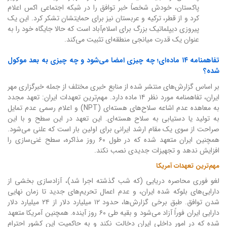
پاکستان، خودش شخصاً خبر توافق را در شبکه اجتماعی اکس اعلام
کرد و از قطر، ترکیه و عربستان نیز برای حمایتشان تشکر کرد. این یک
پیروزی دیپلماتیک بزرگ برای اسلام‌آباد است که حالا جایگاه خود را به
عنوان یک قدرت میانجی منطقه‌ای تثبیت می‌کند.
تفاهمنامه ۱۴ ماده‌ای؛ چه چیزی امضا می‌شود و چه چیزی به بعد موکول
شده؟
بر اساس گزارش‌های منتشر شده از منابع خبری مختلف از جمله خبرگزاری مهر
ایران، تفاهمنامه مورد نظر ۱۴ ماده دارد. مهم‌ترین تعهدات ایران: تعهد مجدد
به معاهده عدم اشاعه سلاح‌های هسته‌ای (NPT) و اعلام رسمی عدم تمایل
به تولید یا دستیابی به سلاح هسته‌ای. این تعهد در این سطح و با این
صراحت از سوی یک مقام ارشد ایرانی برای اولین بار است که علنی می‌شود.
همچنین ایران متعهد شده که در طول ۶۰ روز مذاکره، سطح غنی‌سازی را
افزایش ندهد و تجهیزات جدیدی نصب نکند.
مهم‌ترین تعهدات آمریکا
لغو فوری محاصره دریایی (که شب گذشته اجرا شد)، آزادسازی بخشی از
دارایی‌های بلوکه شده ایران، و عدم اعمال تحریم‌های جدید تا زمان نهایی
شدن توافق. طبق برخی گزارش‌ها، حدود ۱۲ میلیارد دلار از ۲۴ میلیارد دلار
دارایی ایران فوراً آزاد می‌شود و بقیه طی ۶۰ روز آینده. همچنین آمریکا متعهد
شده که در امور داخلی ایران دخالت نکند و به حاکمیت این کشور احترام