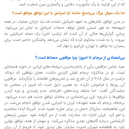
که از این فرایند با یک مأموریت دفاعی و پاکسازی مین حمایت کنند.
اما یک سوال بزرگ بی‌پاسخ مانده: آیا اسرائیل با این توافق موافق است؟
در متن توافق، اشارهای به تعهد اسرائیل نشده، اما بند «پایان عملیات در همه
جبهه‌ها» به طور ضمنی شامل توقف حملات اسرائیل به لبنان نیز می‌شود.
برخی گزارش‌ها حاکی از آن است که ترامپ اخیراً یک حمله اسرائیلی به
بیروت را به شدت محکوم کرده که نشان می‌دهد واشنگتن حاضر است برای
رسیدن به توافق با تهران، تل‌آویو را مهار کند.
بی‌اعتمادی از برجام تا امروز؛ چرا عراقچی محتاط است؟
سید عباس عراقچی یکی از باتجربه‌ترین دیپلمات‌های ایرانی در حوزه هسته‌ای
است. او در مذاکرات برجام نقش کلیدی داشت. همان توافقی که دونالد
ترامپ در سال ۲۰۱۸ از آن خارج شد و تحریم‌های ظالمانه را بازگرداند. عراقچی
آن روزها را فراموش نکرده. به همین دلیل است که امروز در مجلس به
نمایندگان گفت: «ما سابقه وعده‌های نافرجام، عدم پایبندی و پاره کردن
توافق‌ها را داریم». این بی‌اعتمادی در ساختار توافق جدید هم دیده می‌شود.
برخلاف برجام که همه تعهدات ایران با اجرایی شدن توافق انجام می‌شد، در
این تفاهمنامه، سازوکار «عمل در برابر عمل» تعبیه شده. آمریکا ابتدا محاصره
را لغو کرد. ایران اجازه داد صادرات نفت از سر گرفته شود. سپس تیم‌های
کارشناسی درباره گام‌های بعدی مذاکره می‌کنند. و مهمتر از همه، توافق نهایی
باید به قطعنامه شورای امنیت سازمان ملل تبدیل شود تا خروج از آن برای