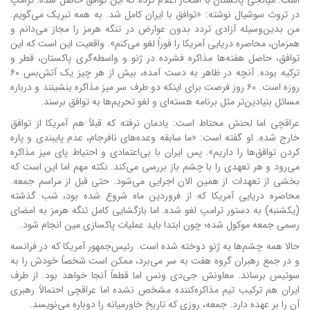
است. میانجی پاکستان با افتخار اعلام کرده که این توافق حاصل شده. ترامپ
در تروث سوشیال نوشته: «توافق با ایران کامل شد. به همه تبریک می‌گویم.
من بدین‌وسیله آزادی تردد بدون عوارض در تنگه هرمز را مجاز می‌دانم و
همزمان، محاصره دریایی آمریکا را فوراً لغو می‌کنم». واقعیت این است که این
توافق، حاصل هفته‌ها مذاکره فشرده در ژنو و واسطه‌گری پاکستان، قطر و
ترکیه بوده. آنچه در ظاهر به دست آمده، بیش از هر چیز یک آتش‌بس ۶۰
روزه است. ۶۰ روز فرصت برای اینکه دو طرف سر میز مذاکره بنشینند و درباره
مسائل بنیادین‌تر مثل برنامه هسته‌ای و لغو تحریم‌ها به توافق برسند.
عراقچی اما لحنش محتاط است: یادمان نرفته که قبلاً هم آمریکا از توافق
خارج شده. او گفته است: «ما سابقه وعده‌های نافرجام، عدم پایبندی و پاره
کردن توافق‌ها را داریم». پس ایران با بی‌اعتمادی و احتیاط پای میز مذاکره
می‌رود و هر تعهدی را با چشم باز بررسی می‌کند. نکته مهم اما این است که
بخشی از تعهدات از همین الان اجرایی می‌شود. حتی قبل از مراسم جمعه.
محاصره دریایی آمریکا که از فروردین ماه شروع شده بود، شب گذشته
(یکشنبه) به دستور ترامپ لغو شده. اما بازگشایی کامل تنگه هرمز به امضای
رسمی جمعه موکول شده؛ چون ابتدا باید عملیات پاکسازی مین انجام شود.
حالا همه چشم‌ها به ژنو دوخته شده است. رئیس‌جمهور آمریکا که در فرانسه
و در جمع رهبران گروه هفت به سر می‌برد، ممکن است شخصاً خودش را به
سوئیس برساند. معاونش جی‌دی ونس اما قطعاً آنجا خواهد بود. از طرف
ایران هم ترکیب تیم مذاکره‌کننده مشخص نشده اما عراقچی احتمالاً رهبری
آن را بر عهده دارد. جمعه، روزی که تاریخ خاورمیانه را دوباره می‌نویسد.