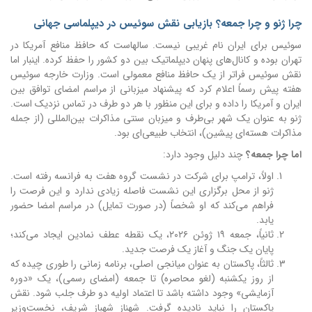
چرا ژنو و چرا جمعه؟ بازیابی نقش سوئیس در دیپلماسی جهانی
سوئیس برای ایران نام غریبی نیست. سالهاست که حافظ منافع آمریکا در
تهران بوده و کانال‌های پنهان دیپلماتیک بین دو کشور را حفظ کرده. اینبار اما
نقش سوئیس فراتر از یک حافظ منافع معمولی است. وزارت خارجه سوئیس
هفته پیش رسماً اعلام کرد که پیشنهاد میزبانی از مراسم امضای توافق بین
ایران و آمریکا را داده و برای این منظور با هر دو طرف در تماس نزدیک است.
ژنو به عنوان یک شهر بی‌طرف و میزبان سنتی مذاکرات بین‌المللی (از جمله
مذاکرات هسته‌ای پیشین)، انتخاب طبیعی‌ای بود.
اما چرا جمعه؟
چند دلیل وجود دارد:
اولاً، ترامپ برای شرکت در نشست گروه هفت به فرانسه رفته است.
ژنو از محل برگزاری این نشست فاصله زیادی ندارد و این فرصت را
فراهم می‌کند که او شخصاً (در صورت تمایل) در مراسم امضا حضور
یابد.
ثانیاً، جمعه ۱۹ ژوئن ۲۰۲۶، یک نقطه عطف نمادین ایجاد می‌کند؛
پایان یک جنگ و آغاز یک فرصت جدید.
ثالثاً، پاکستان به عنوان میانجی اصلی، برنامه زمانی را طوری چیده که
از روز یکشنبه (لغو محاصره) تا جمعه (امضای رسمی)، یک «دوره
آزمایشی» وجود داشته باشد تا اعتماد اولیه دو طرف جلب شود. نقش
پاکستان را نباید نادیده گرفت. شهناز شهباز شریف، نخست‌وزیر