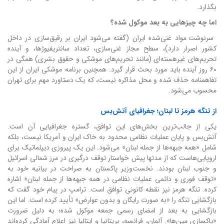
بگذارد.
اما چه چیزهایی به بعد موکول شده؟
سرنوشت مواد غنی‌شده ایران (گفته می‌شود ایران بر رقیق‌سازی در داخل
کشور اصرار دارد)، سطح مجاز غنی‌سازی، تعداد سانتریفیوژها، و آینده
تحریم‌های غیرهسته‌ای (مانند تحریم‌های موشکی و حقوق بشری) همگی در
۶۰ روز آینده باید مورد بحث قرار گیرد. همچنین برنامه موشکی ایران از این
تفاهمنامه حذف شده و محل مذاکره نیست، که یک دستاورد مهم برای تهران
محسوب می‌شود.
از تنگه هرمز تا لبنان؛ جغرافیای آتش‌بس
یکی از جالب‌ترین بخش‌های این توافق، گستره جغرافیایی آن است.
آتش‌بس و پایان عملیات نظامی محدود به خاک ایران و آمریکا نیست، بلکه
شامل «همه جبهه‌ها از جمله لبنان» می‌شود. این یک پیروزی دیپلماتیک برای
اروپایی‌هاست که از مدتها پیش خواستار توقف درگیری در مرز شمالی اسرائیل
و جنوب لبنان بودند. نخست‌وزیر پاکستان به صراحت در بیانیه خود به
«توقف فوری و دائمی عملیات نظامی در همه جبهه‌ها از جمله لبنان» اشاره
کرده. تنگه هرمز نیز نقطه کانونی توافق است. ترامپ در پیام خود گفت که
بازگشایی تنگه را «به صورت رایگان و بدون عوارض» تأیید کرده است. اما این
بازگشایی به بعد از امضای رسمی جمعه موکول شده؛ به دلیل ضرورت
«پاکسازی مین‌ها». آلمان، فرانسه، بریتانیا و ایتالیا نیز اعلام آمادگی کرده‌اند