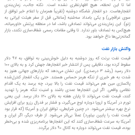
اما تا این لحظه، هیچ اظهارنظری نشده است. نکته جالب، زمان‌بندی
انفجارهاست. دو انفجار شامگاه دوشنبه (تقریباً همزمان با اعلام خبر توافق از
سوی عراقچی) و یکی بامداد سه‌شنبه (ساعاتی قبل از سفر هیئت ایرانی به
ژنو). این زمان‌بندی می‌تواند تصادفی باشد، اما در منطقه پرتنش خاورمیانه،
هیچ‌کس به تصادف باور ندارد. تا وقتی مقامات رسمی شفاف‌سازی نکنند، بازار
گمانه‌زنی‌ها داغ خواهد بود.
واکنش بازار نفت
قیمت نفت برنت که روز دوشنبه به دلیل خوش‌بینی به توافق، به ۹۷ دلار
سقوط کرده بود، دقایقی پس از انتشار خبر انفجارها، جهش کرد و به بالای ۱۰۰
دلار رسید (رشد ۳ درصدی). این نشان می‌دهد که بازارهای جهانی هنوز به
شدت به هر خبری از تنگه هرمز حساس هستند. حتی یک انفجار کنترل‌شده
پاکسازی مین هم می‌تواند قیمت نفت را بالا ببرد، چه برسد به یک اقدام
نظامی واقعی. اگر این انفجارها عمدی باشند و امنیت تنگه هرمز را تهدید
کنند، قیمت نفت می‌تواند تا پایان هفته به بالای ۱۲۰ دلار برسد. این یعنی
تورم در آمریکا و اروپا دوباره اوج می‌گیرد، و فشار بر فدرال رزرو برای افزایش
نرخ بهره بیشتر می‌شود. در چنین شرایطی، توافق ایران و آمریکا (که قرار بود
قیمت نفت را پایین بیاورد) عملاً بی‌اثر می‌شود. از طرف دیگر، اگر ایران و
آمریکا به سرعت شفاف‌سازی کنند که این انفجارها برنامه‌ریزی شده و بی‌خطر
بوده، قیمت نفت می‌تواند دوباره به کانال ۹۰ دلار برگردد.