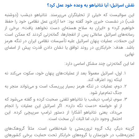
نقش اسرائیل؛ آیا نتانیاهو به وعده خود عمل کرد؟
این سوالیست که خیلی از تحلیلگران می‌پرسند. نتانیاهو دیشب (دوشنبه
شب) در نشست خبری خود گفته بود: «ما آزادی عمل نظامی خود را حفظ
خواهیم کرد» و «ایران به سلاح هسته‌ای دست نخواهد یافت». برخی از
رسانه‌های اسرائیل ساعاتی پس از انفجارها، گمانه‌زنی کردند که ممکن است
این حملات، عملیات پنهان اسرائیل علیه تأسیسات نظامی ایران در تنگه هرمز
باشد. هدف: خرابکاری در روند توافق یا نشان دادن قدرت پیش از امضای
نهایی.
اما این گمانه‌زنی چند مشکل اساسی دارد:
اول، اسرائیل معمولاً بعد از عملیات‌های پنهان خود، سکوت می‌کند نه
اینکه زود اعتراف کند.
دوم، عملیات در تنگه هرمز بسیار پرریسک است و می‌تواند منجر به
جنگ تمام‌عیار شود.
سوم، ترامپ دیشب با نتانیاهو تلفنی صحبت کرده و گفته می‌شود که
از او خواسته «دست نگه دارد». اگر اسرائیل این عملیات را انجام
می‌داد، یعنی نتانیاهو آشکارا از دستور ترامپ سرپیچی کرده. این
احتمال وجود دارد، اما اثبات آن سخت است.
گزینه دیگر، یک گروه تروریستی یا شبه‌نظامی است. مثلاً گروهک‌های
تجزیه‌طلب در خوزستان یا گروه‌های خرابکار تحت حمایت برخی کشورهای