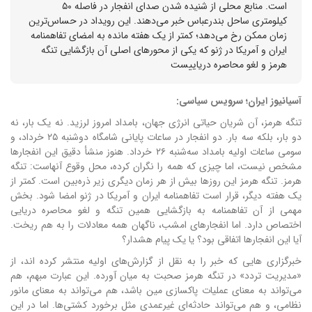
است. منابع محلی از شنیده شدن صدای انفجار در فاصله ۵۰
کیلومتری ساحل بندرعباس خبر می‌دهند. این رویداد در حساس‌ترین
زمان ممکن رخ می‌دهد؛ کمتر از یک هفته مانده به امضای تفاهمنامه
ایران و آمریکا در ژنو که یکی از محورهای اصلی آن بازگشایی تنگه
هرمز و لغو محاصره دریاییست
آسیانیوز ایران؛ سرویس سیاسی:
تنگه هرمز، آن شریان حیاتی انرژی جهان، بامداد امروز لرزید. نه یک بار، نه
دو بار، بلکه سه بار. دو انفجار در ساعات پایانی شامگاه دوشنبه ۲۵ خرداد، و
سومی ساعات اولیه بامداد سه‌شنبه ۲۶ خرداد. هنوز منشأ دقیق این انفجارها
مشخص نیست، اما چیزی که همه را نگران کرده، محل وقوع آنهاست: تنگه
هرمز.
تنگه هرمز این روزها بیش از هر زمان دیگری زیر ذره‌بین است. کمتر از
یک هفته دیگر، قرار است تفاهمنامه ایران و آمریکا در ژنو امضا شود. بخش
مهمی از آن تفاهمنامه به بازگشایی همین تنگه و لغو محاصره دریایی
اختصاص دارد. اما انفجارهای امشب، ناگهان همه معادلات را به هم ریخت.
آیا این انفجارها اتفاقی بود؟ یا یک پیام هشدار؟
خبرگزاری هایی که خبر را به نقل از گزارش‌های اولیه منتشر کرده اند، از
«مدیریت تردد» در تنگه هرمز صحبت به میان آورده. این عبارت مبهم، هم
می‌تواند به معنای عملیات پاکسازی مین باشد، هم می‌تواند به معنای مانور
نظامی، و هم می‌تواند حادثه‌ای غیرعمدی مثل برخورد کشتی‌ها. اما در این