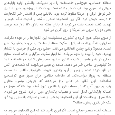
منطقه حساس، هیچ‌کس «تصادف» را باور نمی‌کند. واکنش اولیه بازارهای
جهانی اما سریع بود. قیمت هر بشکه نفت برنت که در روزهای اخیر به دلیل
خبر توافق ایران و آمریکا سقوط کرده بود، دقایقی پس از انتشار خبر انفجارها،
۳ درصد جهش کرد. اگر این انفجارها عمدی باشند و امنیت تنگه هرمز را
تهدید کنند، قیمت نفت می‌تواند تا پایان هفته به بالای ۱۲۰ دلار هم برسد.
یعنی دوباره بنزین در آمریکا و اروپا گران می‌شود.
از سوی دیگر، هیچ گروه یا کشوری مسئولیت این انفجارها را بر عهده نگرفته.
نه ایران، نه آمریکا، نه اسرائیل. سکوت معنادار مقامات رسمی، خودش یک خبر
است. معمولاً وقتی چنین اتفاقاتی می‌افتد، خیلی زود یکی از طرفین با انتشار
بیانیه، خود را تبرئه یا متهم می‌کند. اما اینبار سکوت مرگباری حاکم است. منابع
محلی در بندرعباس از شنیده شدن صدای انفجارهای شدید در فاصله حدود
۵۰ کیلومتری ساحل خبر می‌دهند. شاهدان عینی می‌گویند که شعله‌های آتش
در افق دیده شده و پس از آن، چندین فروند هلیکوپتر نظامی به سمت
منطقه به پرواز درآمده‌اند. اما مقامات نظامی ایران هنوز هیچ توضیحی
نداده‌اند. این اتفاق در حالی رخ می‌دهد که جی‌دی ونس، معاون
رئیس‌جمهور آمریکا، در مصاحبه‌ای با فاکس نیوز گفته بود «تنگه هرمز در
آستانه بازگشایی کامل است و عملیات پاکسازی مین از فردا شروع می‌شود».
حالا سوال اینجاست: آیا این انفجارها بخشی از همان عملیات پاکسازی بود؟ یا
یک خرابکاری پیش‌دستانه؟
ساعات آینده بسیار حیاتی است. اگر ایران تأیید کند که این انفجارها مربوط به