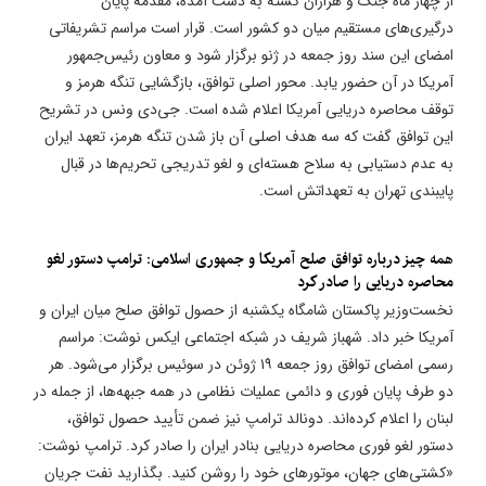
از چهار ماه جنگ و هزاران کشته به دست آمده، مقدمه پایان
درگیری‌های مستقیم میان دو کشور است. قرار است مراسم تشریفاتی
امضای این سند روز جمعه در ژنو برگزار شود و معاون رئیس‌جمهور
آمریکا در آن حضور یابد. محور اصلی توافق، بازگشایی تنگه هرمز و
توقف محاصره دریایی آمریکا اعلام شده است. جی‌دی ونس در تشریح
این توافق گفت که سه هدف اصلی آن باز شدن تنگه هرمز، تعهد ایران
به عدم دستیابی به سلاح هسته‌ای و لغو تدریجی تحریم‌ها در قبال
پایبندی تهران به تعهداتش است.
همه چیز درباره توافق صلح آمریکا و جمهوری اسلامی: ترامپ دستور لغو
محاصره دریایی را صادر کرد
نخست‌وزیر پاکستان شامگاه یکشنبه از حصول توافق صلح میان ایران و
آمریکا خبر داد. شهباز شریف در شبکه اجتماعی ایکس نوشت: مراسم
رسمی امضای توافق روز جمعه ۱۹ ژوئن در سوئیس برگزار می‌شود. هر
دو طرف پایان فوری و دائمی عملیات نظامی در همه جبهه‌ها، از جمله در
لبنان را اعلام کرده‌اند. دونالد ترامپ نیز ضمن تأیید حصول توافق،
دستور لغو فوری محاصره دریایی بنادر ایران را صادر کرد. ترامپ نوشت:
«کشتی‌های جهان، موتورهای خود را روشن کنید. بگذارید نفت جریان