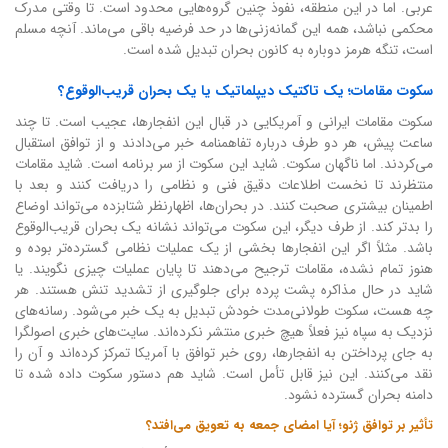
عربی. اما در این منطقه، نفوذ چنین گروه‌هایی محدود است. تا وقتی مدرک
محکمی نباشد، همه این گمانه‌زنی‌ها در حد فرضیه باقی می‌ماند. آنچه مسلم
است، تنگه هرمز دوباره به کانون بحران تبدیل شده است.
سکوت مقامات؛ یک تاکتیک دیپلماتیک یا یک بحران قریب‌الوقوع؟
سکوت مقامات ایرانی و آمریکایی در قبال این انفجارها، عجیب است. تا چند
ساعت پیش، هر دو طرف درباره تفاهمنامه خبر می‌دادند و از توافق استقبال
می‌کردند. اما ناگهان سکوت. شاید این سکوت از سر برنامه است. شاید مقامات
منتظرند تا نخست اطلاعات دقیق فنی و نظامی را دریافت کنند و بعد با
اطمینان بیشتری صحبت کنند. در بحران‌ها، اظهارنظر شتابزده می‌تواند اوضاع
را بدتر کند. از طرف دیگر، این سکوت می‌تواند نشانه یک بحران قریب‌الوقوع
باشد. مثلاً اگر این انفجارها بخشی از یک عملیات نظامی گسترده‌تر بوده و
هنوز تمام نشده، مقامات ترجیح می‌دهند تا پایان عملیات چیزی نگویند. یا
شاید در حال مذاکره پشت پرده برای جلوگیری از تشدید تنش هستند. هر
چه هست، سکوت طولانی‌مدت خودش تبدیل به یک خبر می‌شود. رسانه‌های
نزدیک به سپاه نیز فعلاً هیچ خبری منتشر نکرده‌اند. سایت‌های خبری اصولگرا
به جای پرداختن به انفجارها، روی خبر توافق با آمریکا تمرکز کرده‌اند و آن را
نقد می‌کنند. این نیز قابل تأمل است. شاید هم دستور سکوت داده شده تا
دامنه بحران گسترده نشود.
تأثیر بر توافق ژنو؛ آیا امضای جمعه به تعویق می‌افتد؟