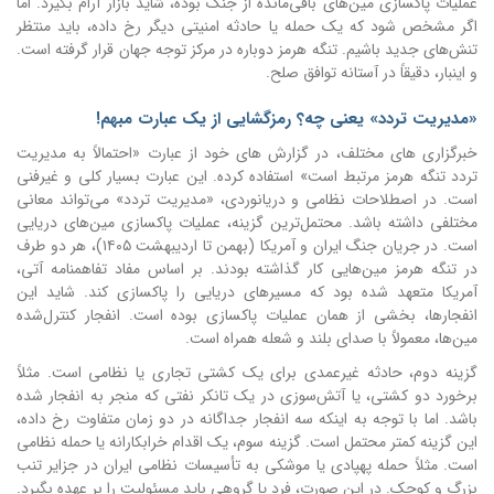
عملیات پاکسازی مین‌های باقی‌مانده از جنگ بوده، شاید بازار آرام بگیرد. اما
اگر مشخص شود که یک حمله یا حادثه امنیتی دیگر رخ داده، باید منتظر
تنش‌های جدید باشیم. تنگه هرمز دوباره در مرکز توجه جهان قرار گرفته است.
و اینبار، دقیقاً در آستانه توافق صلح.
«مدیریت تردد» یعنی چه؟ رمزگشایی از یک عبارت مبهم!
خبرگزاری های مختلف، در گزارش های خود از عبارت «احتمالاً به مدیریت
تردد تنگه هرمز مرتبط است» استفاده کرده. این عبارت بسیار کلی و غیرفنی
است. در اصطلاحات نظامی و دریانوردی، «مدیریت تردد» می‌تواند معانی
مختلفی داشته باشد. محتمل‌ترین گزینه، عملیات پاکسازی مین‌های دریایی
است. در جریان جنگ ایران و آمریکا (بهمن تا اردیبهشت ۱۴۰۵)، هر دو طرف
در تنگه هرمز مین‌هایی کار گذاشته بودند. بر اساس مفاد تفاهمنامه آتی،
آمریکا متعهد شده بود که مسیرهای دریایی را پاکسازی کند. شاید این
انفجارها، بخشی از همان عملیات پاکسازی بوده است. انفجار کنترل‌شده
مین‌ها، معمولاً با صدای بلند و شعله همراه است.
گزینه دوم، حادثه غیرعمدی برای یک کشتی تجاری یا نظامی است. مثلاً
برخورد دو کشتی، یا آتش‌سوزی در یک تانکر نفتی که منجر به انفجار شده
باشد. اما با توجه به اینکه سه انفجار جداگانه در دو زمان متفاوت رخ داده،
این گزینه کمتر محتمل است. گزینه سوم، یک اقدام خرابکارانه یا حمله نظامی
است. مثلاً حمله پهپادی یا موشکی به تأسیسات نظامی ایران در جزایر تنب
بزرگ و کوچک. در این صورت، فرد یا گروهی باید مسئولیت را بر عهده بگیرد.