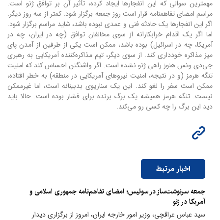
مهمترین سوالی که این انفجارها ایجاد کرده، تأثیر آن بر توافق ژنو است.
مراسم امضای تفاهمنامه قرار است روز جمعه برگزار شود. کمتر از سه روز دیگر.
اگر این انفجارها یک حادثه فنی و عمدی نبوده باشد، شاید مراسم برگزار شود.
اما اگر یک اقدام خرابکارانه از سوی مخالفان توافق (چه در ایران، چه در
آمریکا، چه در اسرائیل) بوده باشد، ممکن است یکی از طرفین از آمدن پای
میز مذاکره خودداری کند. از سوی دیگر، تیم مذاکره‌کننده آمریکایی به رهبری
جی‌دی ونس هنوز راهی ژنو نشده است. اگر واشنگتن احساس کند که امنیت
تنگه هرمز (و در نتیجه، امنیت نیروهای آمریکایی در منطقه) به خطر افتاده،
ممکن است سفر را لغو کند. این یک سناریوی بدبینانه است، اما غیرممکن
نیست. تنگه هرمز همیشه یک برگ برنده برای فشار بوده است. حالا باید
دید این برگ را چه کسی رو می‌کند.
اخبار مرتبط
​جمعه سرنوشت‌ساز در سوئیس؛ امضای تفاهم‌نامه جمهوری اسلامی و
آمریکا در ژنو
سید عباس عراقچی، وزیر امور خارجه ایران، امروز از برگزاری دیدار