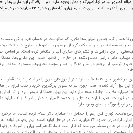
 همچنین مبالغ کمتری نیز در لوکزامبورگ و عمان وجود دارد. تهران رقم کل این دارایی‌ها را 
۱۰۰ میلیارد دلار اعلام کرده است، اما برخی کارشناسان ارقام پایین‌تری را ذکر می‌کنند. اولویت اولیه ایران، آزادسازی حدود ۲۴ میلیارد 
ین تا هند و کره جنوبی. میلیاردها دلاری که سالهاست در حساب‌های بانکی مسدود ش
 امضای تفاهم‌نامه ایران و آمریکا، یکی از مهم‌ترین موضوعات مطرح در پشت پرده 
رستی از این دارایی‌ها و کشورهای میزبان آنها را منتشر کرده است. بر اساس ای
 میلیارد دلار دارایی مسدودشده در خارج از کشور است. این دارایی‌ها، عمدتاً 
پرداخت‌های خرید نفت ایران در سالهای قبل است که پس از خروج ترامپ از برجام در سال ۲۰۱۸ و اعمال مجدد تحریم‌ها، 
بزرگترین میزبان این دارایی‌
 این پول آزاد نشده است. چین نیز به عنوان بزرگترین خریدار نفت ایران در ساله
بخش قابل توجهی از این دارایی‌ها را در اختیار دارد. عراق نیز با ۱۵ میلیارد دلار، در جایگاه سوم قرار دارد. این پول، عمدتاً از فروش برق و گاز 
دست آمده است. هند و کره جنوبی نیز هر کدام با ۷ میلیارد دلار، در فهرست بعدی قر
 در لوکزامبورگ و عمان وجود دارد.
اما آنچه جالب توجه است، اختلاف نظر درباره رقم کل این دارایی‌هاست. تهران این رقم را حداقل ۱۰۰ میلیارد دلار اعلام کر
معتقدند که رقم واقعی پایین‌تر است. با این حال، اولویت اولیه ایران، آزادسازی حدود ۲۴ میلیارد دلار در مراحل اولیه است. این رقم،
رش، در حالی منتشر می‌شود که قرار است فردا، تفاهم‌نامه ایران و آمریکا در ژنو 
ارایی‌هاست. ایران می‌خواهد با آزادسازی این پول‌ها، هم به اقتصاد خود رونق بب