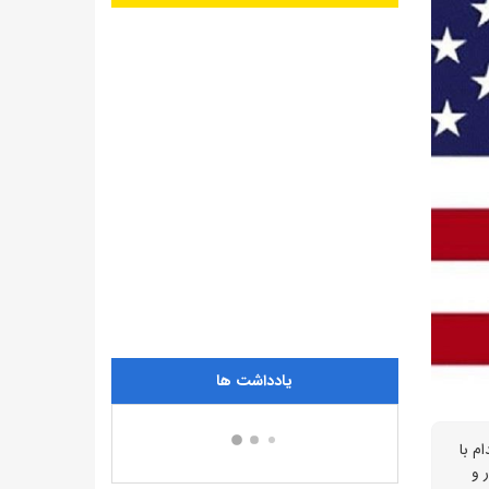
یادداشت ها
م با
 دلار، ژاپن با ۳ میلیارد دلار و