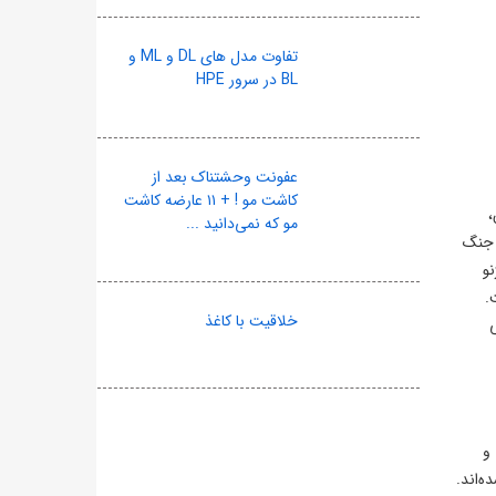
تفاوت مدل های DL و ML و
BL در سرور HPE
عفونت وحشتناک بعد از
کاشت مو ! + ۱۱ عارضه کاشت
،
مو که نمی‌دانید ...
ه جنگ
و
.
خلاقیت با کاغذ
ترسی کاربران غیرآمریکایی به دو مدل پیشرفته هوش مصنوعی شرکت آنتروپیک، یعنی «فیبل ۵» و
ه‌اند.