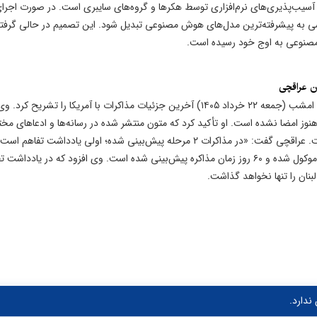
ی آسیب‌پذیری‌های نرم‌افزاری توسط هکرها و گروه‌های سایبری است. در صورت اجرا
سی به پیشرفته‌ترین مدل‌های هوش مصنوعی تبدیل شود. این تصمیم در حالی گرفت
 مصنوعی به اوج خود رسیده است.
سید عباس عراقچی، وزیر امور خارجه ایران، در نشست خبری امشب (جمعه ۲۲ خرداد ۱۴۰۵) آخرین جزئیات مذاکرات با آمریکا را تشریح
یک یادداشت تفاهم ۱۴ بندی است که هنوز امضا نشده است. او تأکید کرد که متون منتشر شده در رسانه‌ها و ادعاهای م
جمله اظهارات ترامپ) اعتباری ندارند و مورد تأیید ایران نیست. عراقچی گفت: «در مذاکرات ۲ مرحله پیش‌بینی شده؛ اولی یادداشت 
آغاز مذاکره.» موضوع هسته‌ای و رفع تحریم‌ها به مرحله دوم موکول شده و ۶۰ روز زمان مذاکره پیش‌بینی شده است. وی افزود که در یادد
بنان را تنها نخواهد گذاشت.
ندارد.