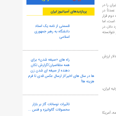
تا ۵۰ میلیارد دلار از پول‌های ایران را در
مدتاً در
پربازدیدهای آسیانیوز ایران
طر نیز با ۲۰ تا ۵۰ میلیارد دلار، در رتبه دوم قرار
شده است، اما
قسمتی از نامه یک استاد
زادسازی این پول، بتواند نیازهای اساسی مردم خود را تأمین کند. عراق نیز با ۱۵ میلیارد دلار، در
دانشگاه به رهبر جمهوری
نتوانسته
اسلامی
قم دقیق آنهاست. تهران ادعا می‌کند که این دارایی‌ها حداقل ۱۰۰ میلیارد دلار ارزش
راه های «صیغه شدن» برای
همه متقاضیان/گزارش تکان
دهنده از صیغه ای شدن زن
ها در سال های اخیر/از ارسال عکس قدی تا فرم
هزینه ها!
 اولیه ایران،
تاثیرات نوسانات گاز بر بازار
محصولات گالوانیزه و فنس ...
ین اقدامات، آزادسازی بخشی از این دارایی‌ها باشد. بر اساس بند ۱۱ تفاهم‌نامه، آمریکا