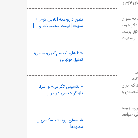
ی لازم را
 به عنوان
تلفن داروخانه آنلاین کرج +
به راحتی این پول‌ها را آزاد کنند. همچنین، آمریکا برای آزادسازی ۲ میلیارد دلار خود،
سایت [قیمت محصولات و ...]
افق برسد.
ود وضعیت
خطاهای تصمیم‌گیری، مبتنی‌بر
تمثیل فوتبالی
.
ند.
 که ایران
«الکسیس تگزاس» و اسرار
قتصادی و
بازیگر جنسی در ایران
ری، بهبود
نان در بحران باقی خواهد
فیلم‌های اروتیک، سکسی و
ممنوعه!