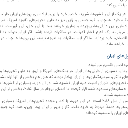
ا تأمین کند.
. هر یک از این کشورها، شرایط خاص خود را برای آزادسازی پول‌های ایران دارند. 
ر خود، نیاز به تأیید کنگره دارد. همچنین، کره جنوبی و ژاپن نیز به دلیل تحریم‌های ثانویه آمریکا، نم
زادسازی این دارایی‌ها، پیچیده و زمان‌بر خواهد بود. با این حال، این فهرست، ن
تواند یک اهرم فشار قدرتمند در مذاکرات آینده باشد. اگر ایران بتواند به ای
تصادی خود بردارد. اما اگر این مذاکرات به نتیجه نرسد، این پول‌ها همچنان در
 خواهد ماند.
ل‌های ایران
وره اصلی تقسیم می‌شوند:
به پس از انقلاب ۱۹۷۹ است. در آن زمان، بسیاری از دارایی‌های ایران در بانک‌های آمریکا و اروپا به دلیل تحریم‌ه
 بانکی، سرمایه‌گذاری‌ها و اوراق بهادار بودند که هنوز هم بخشی از آنها آزاد نش
الهای ۲۰۱۲ تا ۲۰۱۵ است، زمانی که تحریم‌های شورای امنیت علیه ایران تشدید شد. در آن دوره، بسیاری از کشو
از ایران را متوقف کردند و وجوه حاصل از فروش نفت در حساب‌های مسدود شده قرار گرفت.
دوره سوم و بزرگترین بخش این دارایی‌ها، مربوط به پس از سال ۲۰۱۸ است. در این دوره، با اعمال مجدد تحریم‌های آمریکا، 
هی‌ها عمدتاً مربوط به خرید نفت، گاز و برق از ایران بود. چین، هند، کره جنوبی
ی ایران را مسدود کرده‌اند.