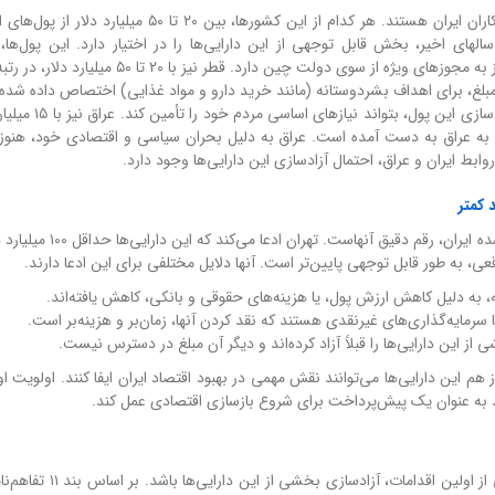
بر اساس گزارش وال‌استریت‌ژورنال، چین و قطر بزرگترین بدهکاران ایران هستند. هر کدام از این کشورها، بین ۲۰ 
الهای اخیر، بخش قابل توجهی از این دارایی‌ها را در اختیار دارد. این پول‌ها، ع
حساب‌های بانک‌های چینی مسدود شده‌اند و آزادسازی آنها، نیاز به مجوزهای ویژه از سوی دولت چین دارد. ق
طر این است که ۶ میلیارد دلار از این مبلغ، برای اهداف بشردوستانه (مانند خرید دارو و مواد غذایی) اختصاص داده 
این پول نیز همچنان مسدود است. ایران امیدوار است که با آ
ران به عراق به دست آمده است. عراق به دلیل بحران سیاسی و اقتصادی خود، هنوز 
وابط ایران و عراق، احتمال آزادسازی این دارایی‌ها وجود دارد.
یکی از بحث‌برانگیزترین موضوعات در مورد دارایی‌های مسدودشده ایران، ر
ی، به طور قابل توجهی پایین‌تر است. آنها دلایل مختلفی برای این ادعا دارند.
ه، به دلیل کاهش ارزش پول، یا هزینه‌های حقوقی و بانکی، کاهش یافته‌اند.
 سرمایه‌گذاری‌های غیرنقدی هستند که نقد کردن آنها، زمان‌بر و هزینه‌بر است.
ز این دارایی‌ها را قبلاً آزاد کرده‌اند و دیگر آن مبلغ در دسترس نیست.
ی کمتر از ۱۰۰ میلیارد دلار باشد، باز هم این دارایی‌ها می‌توانند نقش مهمی در بهبود اقتصاد ایران ایفا کنند. اولویت
با امضای تفاهم‌نامه ایران و آمریکا در ژنو، انتظار می‌رود که یکی از اول