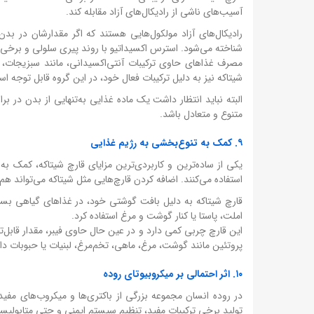
آسیب‌های ناشی از رادیکال‌های آزاد مقابله کند.
رادیکال‌های آزاد مولکول‌هایی هستند که اگر مقدارشان در بد
شناخته می‌شود. استرس اکسیداتیو با روند پیری سلولی و برخی ب
مصرف غذاهای حاوی ترکیبات آنتی‌اکسیدانی، مانند سبزیجات، می
شیتاکه نیز به دلیل ترکیبات فعال خود، در این گروه قابل توجه ا
البته نباید انتظار داشت یک ماده غذایی به‌تنهایی از بدن در 
متنوع و متعادل باشد.
۹. کمک به تنوع‌بخشی به رژیم غذایی
یکی از ساده‌ترین و کاربردی‌ترین مزایای قارچ شیتاکه، کمک به
استفاده می‌کنند. اضافه کردن قارچ‌هایی مثل شیتاکه می‌تواند هم
قارچ شیتاکه به دلیل بافت گوشتی خود، در غذاهای گیاهی بس
املت، پاستا یا کنار گوشت و مرغ استفاده کرد.
این قارچ چربی کمی دارد و در عین حال حاوی فیبر، مقدار قابل‌
پروتئین مانند گوشت، مرغ، ماهی، تخم‌مرغ، لبنیات یا حبوبات دان
۱۰. اثر احتمالی بر میکروبیوتای روده
در روده انسان مجموعه بزرگی از باکتری‌ها و میکروب‌های مفید
تولید برخی ترکیبات مفید، تنظیم سیستم ایمنی و حتی متابولیس