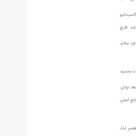
کسیداتیو
شد. قارچ
رد سالم،
ده محدود
ا، نودل،
ابع اصلی
هضم غذا،