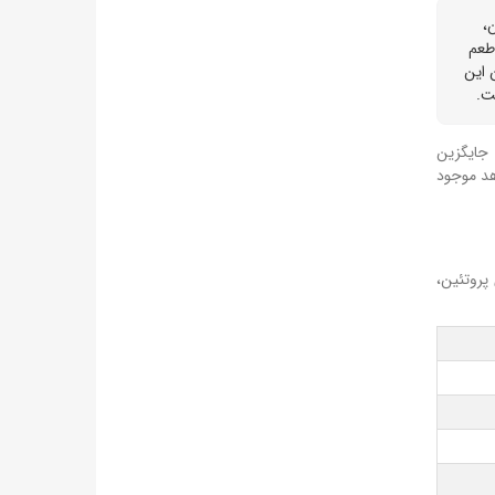
،
 طعم
 این
ت.
 جایگزین
هد موجود
پروتئین،