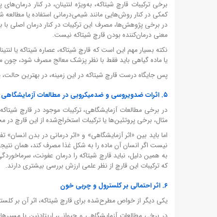
برخی ترکیبات قارچ شیتاکه، به‌ویژه لنتینان، در کنار درمان‌ه
کمکی در کنار روش‌هایی مانند شیمی‌درمانی استفاده یا مطالعه شد
در برخی پژوهش‌ها، مصرف این ترکیبات در کنار درمان اصلی با ب
معنی درمان‌کننده بودن قارچ شیتاکه نیست.
نکته بسیار مهم این است که قارچ شیتاکه، عصاره شیتاکه یا لنتی
یا ماده گیاهی باید فقط با نظر پزشک معالج مصرف شود، چون مم
پس جایگاه درست قارچ شیتاکه در این زمینه، در بهترین حالت، ی
۵. اثرات ضدویروسی و ضدمیکروبی در مطالعات آزمایشگاهی
در برخی مطالعات آزمایشگاهی، ترکیبات موجود در قارچ شیتاکه ت
مثال، برخی پروتئین‌ها یا ترکیبات استخراج‌شده از این قارچ در
اما باید بین «اثر آزمایشگاهی» و «اثر درمانی در بدن انسان» 
نیست اگر انسان آن ماده را به شکل غذا مصرف کند، همان نتیجه د
به همین دلیل، نباید قارچ شیتاکه را درمان عفونت، سرماخوردگی،
که ترکیبات این قارچ از نظر علمی ارزش بررسی بیشتری دارند.
۶. اثر احتمالی بر کلسترول و چربی خون
یکی دیگر از خواص مطرح‌شده برای قارچ شیتاکه، اثر آن بر کلست
در برخی مطالعات آزمایشگاهی و حیوانی، اریتادنین با مسیره