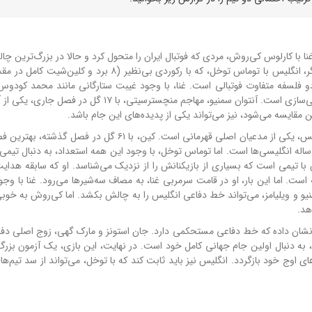
 با کارلوس کی‌روش، مردی که فوتبال ایران را متحول کرد و حالا در بزرگ‌ترین چا
حرفه‌ای خود، هدایت ستارگان سیاه را بر عهده دارد. از سوی دیگر، انگلیس با توماس توخل، که با رکوردی بی‌نظیر (۸
و فلسفه متفاوت فوتبالی است. غنا، با وجود غیبت ستارگانی مانند محمد کودو
سالیسو، با روحیه جنگندگی و سرعت بازیکنانش، به دنبال شگفتی‌سازی است. آنتوان سمنیو، مهاجم منچسترسیتی، با 
 مقایسه می‌شود، نیز می‌تواند یکی از پدیده‌های این جام باشد.
انگلیس اما با ستارگانی چون هری کین، جود بلینگام و دکلان رایس، یکی از مدعیان اصلی قهرمانی است. کین، با ۶۱ 
رفه‌ای خود را پشت سر گذاشته و به دنبال شکستن طلسم ۶۰ ساله انگلیسی‌ها است. اما توماس توخل، با وجود این همه استعداد، به دنبال 
ا تیمی است که بسیاری از بازیکنانش را از نزدیک می‌شناسد. او که سابقه هدایت
است. اما این بار، او در قامت سرمربی غنا، به مصاف سه‌شیرها می‌رود. غنا با وجو
سمنیو و ویلیامز، می‌تواند خط دفاعی انگلیس را به چالش بکشد. اما کی‌روش به خوب
هد.
، نشان داده که خط دفاعی مستحکمی دارد. جان استونز و مارک گهی، زوج اصلی دفا
 به دنبال اولین جام جهانی کامل خود است. در نهایت، این بازی، یک آزمون بزرگ
ای اوج خود بازگردد. انگلیس نیز باید ثابت کند که با توخل، می‌تواند از سد تیم‌ه