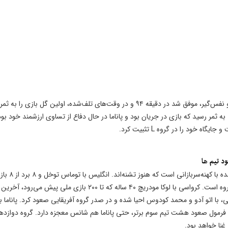
تیم ملی غنا با هدایت کارلوس کی‌روش، در یک بازی پایاپای و نفس‌گیر، موفق شد در دقیقه ۹۴ و در وقت‌های تلف‌شده، اولین گل بازی را به ثمر
ه ثمر رسید که بازی در جریان بود و پاناما در حال دفاع از تساوی ارزشمند خود بود.
گروه دوازدهم جام جهانی ۲۰۲۶ صحنه تقابل یک غول بیدار شده با کهنه‌سربازانی است که هنو
بدون گل خورده، با هری کین و جود بلینگام آماده‌ترین تیم گروه است. کرواسی با لوکا مودریچ ۴۰ ساله که تا ۲۰۰ بازی ملی پ
ی، با اتو آدو و محمد کودوس احیا شده و در صدر گروه آفریقایی صعود کرد. پاناما ب
با فرمول صعود هشت تیم سوم برتر، حتی پاناما هم شانس معجزه دارد. گروه دوازده
نا خواهد بود.