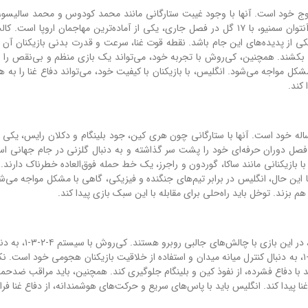
وج خود است. آنها با وجود غیبت ستارگانی مانند محمد کودوس و محمد سالیسو، 
جنگندگی و سرعت بازیکنانش، به دنبال شگفتی‌سازی هستند. آنتوان سمنیو، با ۱۷ گل در فصل جاری، یکی از آماده‌ترین مهاجمان اروپ
کی از پدیده‌های این جام باشد. نقطه قوت غنا، سرعت و قدرت بدنی بازیکنان آن ا
ش بکشند. همچنین، کی‌روش با تجربه خود، می‌تواند یک بازی منظم و بی‌نقص را 
ا مشکل مواجه می‌شود. انگلیس، با بازیکنان با کیفیت خود، می‌تواند دفاع غنا را به ه
 کند.
لیس، با هدایت توماس توخل، به دنبال شکستن طلسم ۶۰ ساله خود است. آنها با ستارگانی چون هری کین، جود بلینگام و دکلان رایس،
 در فصل گذشته، بهترین فصل دوران حرفه‌ای خود را پشت سر گذاشته و به دنبال گلزنی در جام جهانی
با بازیکنانی مانند ساکا، گوردون و راجرز، یک خط حمله فوق‌العاده خطرناک دارند.
ین حال، انگلیس در برابر تیم‌های جنگنده و فیزیکی، گاهی با مشکل مواجه می‌شود.
م بزند. توخل باید راه‌حلی برای مقابله با این سبک بازی پیدا کند.
کارلوس کی‌روش و توماس توخل، دو مربی با سبک‌های متفاوت، 
فضاها و استفاده از ضدحملات است. توخل اما با سیستم ۴-۲-۳-۱، به دنبال کنترل میانه میدان و استفاده از خلاقیت بازیکنان هجومی خود 
 با دفاع فشرده، از نفوذ کین و بلینگام جلوگیری کند. همچنین، باید مراقب ضدحم
 پیدا کند. انگلیس باید با پاس‌های سریع و حرکت‌های هوشمندانه، از دفاع غنا فرار