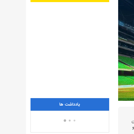
یادداشت ها
ان
و