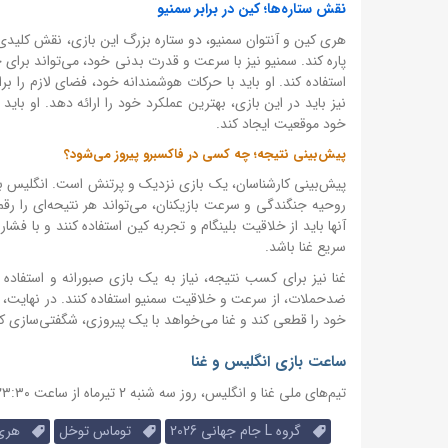
نقش ستاره‌ها؛ کین در برابر سمنیو
هری کین و آنتوان سمنیو، دو ستاره بزرگ این بازی، نقش کلیدی 
پاره کند. سمنیو نیز با سرعت و قدرت بدنی خود، می‌تواند برا
استفاده کند. او باید با حرکات هوشمندانه خود، فضای لازم را ب
نیز باید در این بازی، بهترین عملکرد خود را ارائه دهد. او ب
خود موقعیت ایجاد کند.
پیش‌بینی نتیجه؛ چه کسی در فاکسبرو پیروز می‌شود؟
پیش‌بینی کارشناسان، یک بازی نزدیک و پرتنش است. انگلیس با ت
روحیه جنگندگی و سرعت بازیکنان، می‌تواند هر نتیحه‌ای را رقم
آنها باید از خلاقیت بلینگام و تجربه کین استفاده کنند و با فش
سریع غنا باشد.
غنا نیز برای کسب نتیجه، نیاز به یک بازی صبورانه و استفاده 
ضدحملات، از سرعت و خلاقیت سمنیو استفاده کنند. در نهایت،
خود را قطعی کند و غنا می‌خواهد با یک پیروزی، شگفتی‌سازی کن
ساعت بازی انگلیس و غنا
تیم‌های ملی غنا و انگلیس، روز سه شنبه 2 تیرماه از ساعت ۲۳:۳۰ در ورزشگاه فاکسبرو به مصاف هم می‌روند.
گروه L جام جهانی 2026
توماس توخل
هری 