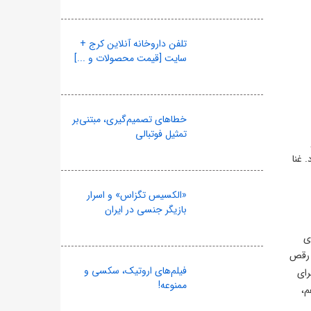
تلفن داروخانه آنلاین کرج +
سایت [قیمت محصولات و ...]
خطاهای تصمیم‌گیری، مبتنی‌بر
تمثیل فوتبالی
 غنا
«الکسیس تگزاس» و اسرار
بازیگر جنسی در ایران
ز تشنه‌اند. انگلیس با توماس توخل و ۸ برد از ۸ بازی
یش می‌رود، آخرین رقص
فیلم‌های اروتیک، سکسی و
رای
ممنوعه!
م،