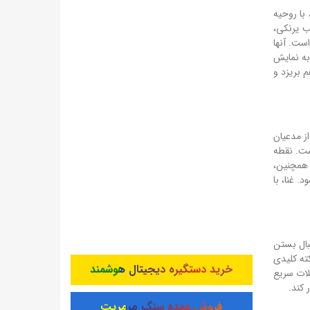
با روحیه
ا است. کالب یرنکی،
ست. آنها
به نمایش
م بریزد و
 یکی از مدعیان
 است. نقطه
 همچنین،
 غنا، با
در این بازی با چالش‌های جالبی روبرو هستند. کی‌روش با سیستم ۴-۲-۳-۱، به دنبال بستن
است. نکته کلیدی
خرید دستگیره دیجیتال هوشمند
لات سریع
 کند.
فروش عمده سنگ مرمریت