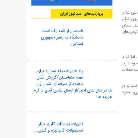
ی غنا را
پربازدیدهای آسیانیوز ایران
ترین شکل
ند. سمنیو
قسمتی از نامه یک استاد
تیمی‌های
دانشگاه به رهبر جمهوری
اسلامی
ا غنا با
ود دارد.
ب ضدحملات
راه های «صیغه شدن» برای
همه متقاضیان/گزارش تکان
دهنده از صیغه ای شدن زن
نند و در
ها در سال های اخیر/از ارسال عکس قدی تا فرم
زی، صعود
هزینه ها!
تاثیرات نوسانات گاز بر بازار
محصولات گالوانیزه و فنس ...