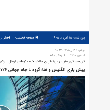
پنج شنبه
۱۵ اَمرداد ۱۴۰۵
صفحه نخست
اخبار
دوشنبه / ۱ تیر ۱۴۰۵ / ۱۸:۵۲
کد خبر: 39220
گزارشگر: 548
کارلوس کی‌روش در بزرگ‌ترین چالش خود؛ توماس توخل با رکوردی
پیش بازی انگلیس و غنا: گروه L جام جهانی 2026