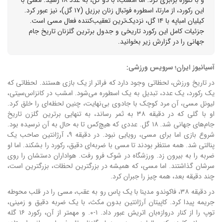
و با کلوزه برابری کرد. اما امشب، با دو گل، به عدد ۱۸ رسید. مسی با
این رکورد، از مارتا، اسطوره فوتبال زنان برزیل (۱۷ گل)، نیز عبور کرد.
کیلیان امباپه با ۱۴ گل، نزدیک‌ترین تعقیب‌کننده فعال مسی است.
جزئیات کامل این رکورد تاریخی و جدول برترین گلزنان تاریخ جام
جهانی را در گزارش زیر بخوانید.
آسیانیوز ایران؛ سرویس ورزشی:
در تاریخ ورزش، لحظاتی وجود دارد که فراتر از یک بازی هستند. لحظاتی که
یک رکورد، یک عدد، تبدیل به یک اسطوره می‌شود. امشب در کانزاس‌سیتی،
لیونل مسی، آن مرد کوچک با جادوی بی‌نهایت، چنین لحظه‌ای را خلق کرد.
او با گلی که در دقیقه ۳۸ به ثمر رساند، به تنهایی برترین گلزن تاریخ
جام‌های جهانی شد. ۱۸ گل. عددی که هیچ‌کس تا به حال به آن نرسیده بود.
شروع بازی اما برای مسی، رویایی نبود. در دقیقه ۹، آرژانتین صاحب یک
پنالتی شد. همه منتظر بودند تا مسی با ضربه‌ای دقیق، رکورد را بشکند. اما او
ضربه را به بیرون زد. ورزشگاه در شوک فرو رفت. هواداران دستشان را روی
سرشان گذاشتند. اما مسی، که همیشه در بزرگترین لحظات، بزرگترین است،
چند دقیقه بعد، همه چیز را جبران کرد.
در دقیقه ۳۸، فاکوندو مدینا با یک پاس رو به عقب، مسی را در قلب محوطه
جریمه پیدا کرد. کاپیتان آرژانتین بدون مکث، با یک ضربه دقیق و زمینی،
توپ را از کنار دروازه‌بان اتریش عبور داد. ۱-۰. و مهمتر از آن، رکورد ۱۶ گله