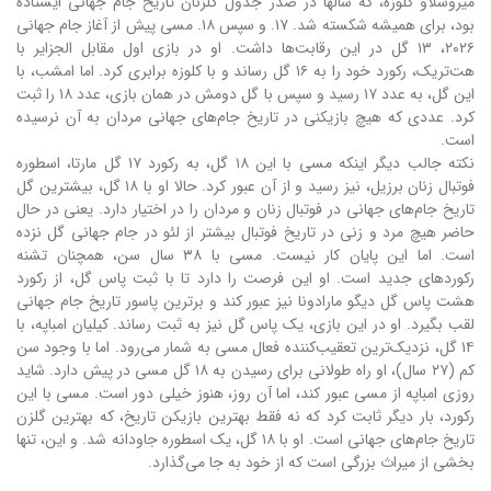
میروسلاو کلوزه، که سالها در صدر جدول گلزنان تاریخ جام جهانی ایستاده
بود، برای همیشه شکسته شد. ۱۷. و سپس ۱۸. مسی پیش از آغاز جام جهانی
۲۰۲۶، ۱۳ گل در این رقابت‌ها داشت. او در بازی اول مقابل الجزایر با
هت‌تریک، رکورد خود را به ۱۶ گل رساند و با کلوزه برابری کرد. اما امشب، با
این گل، به عدد ۱۷ رسید و سپس با گل دومش در همان بازی، عدد ۱۸ را ثبت
کرد. عددی که هیچ بازیکنی در تاریخ جام‌های جهانی مردان به آن نرسیده
است.
نکته جالب دیگر اینکه مسی با این ۱۸ گل، به رکورد ۱۷ گل مارتا، اسطوره
فوتبال زنان برزیل، نیز رسید و از آن عبور کرد. حالا او با ۱۸ گل، بیشترین گل
تاریخ جام‌های جهانی در فوتبال زنان و مردان را در اختیار دارد. یعنی در حال
حاضر هیچ مرد و زنی در تاریخ فوتبال بیشتر از لئو در جام جهانی گل نزده
است. اما این پایان کار نیست. مسی با ۳۸ سال سن، همچنان تشنه
رکوردهای جدید است. او این فرصت را دارد تا با ثبت پاس گل، از رکورد
هشت پاس گل دیگو مارادونا نیز عبور کند و برترین پاسور تاریخ جام جهانی
لقب بگیرد. او در این بازی، یک پاس گل نیز به ثبت رساند. کیلیان امباپه، با
۱۴ گل، نزدیک‌ترین تعقیب‌کننده فعال مسی به شمار می‌رود. اما با وجود سن
کم (۲۷ سال)، او راه طولانی برای رسیدن به ۱۸ گل مسی در پیش دارد. شاید
روزی امباپه از مسی عبور کند، اما آن روز، هنوز خیلی دور است. مسی با این
رکورد، بار دیگر ثابت کرد که نه فقط بهترین بازیکن تاریخ، که بهترین گلزن
تاریخ جام‌های جهانی است. او با ۱۸ گل، یک اسطوره جاودانه شد. و این، تنها
بخشی از میراث بزرگی است که از خود به جا می‌گذارد.