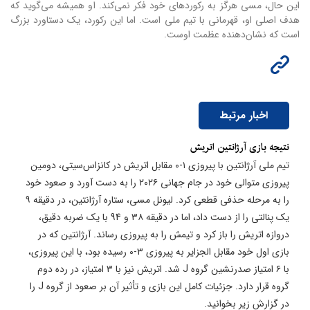
این حال، مسی هرگز به رکوردهای خود فکر نمی‌کند. او همیشه می‌گوید که
هدف اصلی او، قهرمانی با تیم ملی است. اما این رکورد، یک دستاورد بزرگ
است که نشان‌دهنده عظمت اوست.
اخبار مرتبط
نتیجه بازی آرژانتین اتریش
تیم ملی آرژانتین با پیروزی ۱-۰ مقابل اتریش در کانزاس‌سیتی، دومین
پیروزی متوالی خود در جام جهانی ۲۰۲۶ را به دست آورد و صعود خود
را به مرحله حذفی قطعی کرد. لیونل مسی، ستاره آرژانتین، در دقیقه ۹
یک پنالتی را از دست داد، اما در دقیقه ۳۸ و 94 با یک ضربه دقیق،
دروازه اتریش را باز کرد و تیمش را به پیروزی رساند. آرژانتین که در
بازی اول خود مقابل الجزایر به پیروزی ۳-۰ رسیده بود، با این پیروزی،
با ۶ امتیاز صدرنشین گروه J شد. اتریش نیز با ۳ امتیاز، در رده دوم
گروه قرار دارد. جزئیات کامل این بازی و تأثیر آن بر صعود از گروه J را
در گزارش زیر بخوانید.