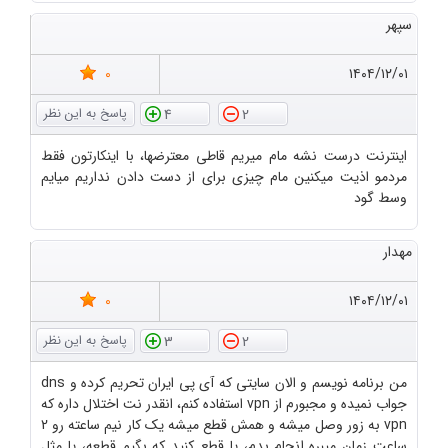
سپهر
0
۱۴۰۴/۱۲/۰۱
4
2
اینترنت درست نشه مام میریم قاطی معترضها، با اینکارتون فقط
مردمو اذیت میکنین مام چیزی برای از دست دادن نداریم میایم
وسط گود
مهدار
0
۱۴۰۴/۱۲/۰۱
3
2
من برنامه نویسم و الان سایتی که آی پی ایران تحریم کرده و dns
جواب نمیده و مجبورم از vpn استفاده کنم، انقدر نت اختلال داره که
vpn به زور وصل میشه و همش قطع میشه یک کار نیم ساعته رو 2
ساعت زمان میبره انجام بدم، یا قطع کنید که بگیم قطعه، یا مثل