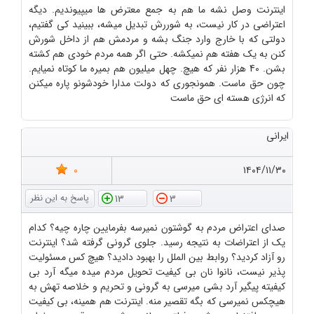
اینترنت وصل نشه ما هم به جمع معترض ها میپیوندیم. دیگه
اعتراضی در کار نیست، به شوررش تبدیل میشه‌، ببینید کی گفتیم،
دولتی که با خارج وارد جنگ بشه و مردمش هم از داخل شورش
کنن به یک هفته هم نمیکشه. حتی اگر همه مردم خودی هم کشته
بشن. 40 هزار نفر که هیچ. چهل میلیون هم بمیره ما کوتاه نمیایم.
چون حق ماست. همونجوری که دولت مدارا خودشونو پاره میکنن
که انرژی هسته ای حق ماست
ایرانی
0
۱۴۰۴/۱۱/۳۰
13
3
صدای اعتراض مردم به گوشتون نمیرسه بفرمایین چاره چیه؟ کدام
یک از اعتراضات به نتیجه رسید. جلوی گرونی گرفته شد؟ اینترنت
رو آزاد کردید؟ روابط بین الملل را بهبود دادید؟ هیچ کس مسئولیت
پذیر نیست، نانوا نان بی کیفیت تحویل مردم میده میگه آرد بی
کیفیته پیگیر آرد بشی میرسی به گرونی و تحریم و خلاصه تهش به
هیچکس نمیرسی که بگه تقصیر منه. اینترنت هم همینه، بی کیفیت