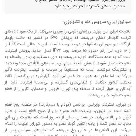
محدودیت‌های گسترده اینترنت وجود دارد.
آسیانیوز ایران؛ سرویس علم و تکنولوژی:
اینترنت ایران این روزها روزهای خوبی را سپری نمی‌کند. از یک سو، داده‌های
شرکت کلودفلر نشان می‌دهد که پروتکل IPv6 در کشور به حالت پایدار
بازنگشته و سهم آن به تنها دو درصد رسیده است. این در حالی است که قبل
از ۱۸ دی، این رقم حدود ۱۵ درصد بود. IPv6 نسل جدید پروتکل اینترنت
است که به همه دستگاه‌ها اجازه می‌دهد به طور مستقیم و بدون واسطه به
اینترنت متصل شوند. کاهش شدید سهم آن، به معنای افزایش محدودیت‌ها
و فیلترینگ هوشمند است که مستقیماً بر سرعت و کیفیت اینترنت تأثیر
می‌گذارد. اما ماجرا به همین جا ختم نمی‌شود. گزارش‌های پراکنده از نقاط
مختلف کشور حکایت از قطعی‌های گسترده و بی‌سابقه اینترنت دارد. از
آبدانان و اهواز گرفته تا منطقه پنج تهران، قزوین و همدان، کاربران از قطع
اینترنت خود خبر می‌دهند.
در تهران، اینترنت وایرلس ایرانسل (مودم با سیم‌کارت) در منطقه پنج قطع
شده است. در قزوین، اینترنت خط همراه اول از صبح قطع است و حتی
گوگل هم بالا نمی‌آید. در همدان، بیش از ده روز است که اینترنت وای فای
مخابرات قطع شده و پاسخ تلفن گویا، قطع به دستور شورای امنیت را اعلام
می‌کند. این قطعی‌ها در حالی رخ می‌دهد که تنش‌های سیاسی پس از