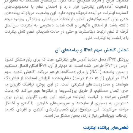
مذاکرات ایران و آمریکا همچنان ادامه دارد. کارشناسان معتقدند که کشور در
وضعیت آماده‌باش اینترنتی قرار دارد و احتمال قطع یا محدودیت‌های
گسترده اینترنت در آینده نزدیک وجود دارد. این وضعیت می‌تواند پیامدهای
جدی برای کسب‌وکارهای آنلاین، ارتباطات بین‌المللی و زندگی روزمره مردم
داشته باشد. از اختلال ناگهانی و افت شدید دسترسی به اینترنت بین‌الملل
گرفته تا قطع ارتباط دیتاسنترها و حتی در حالت شدیدتر، قطع کامل اینترنت
یا بازگشت به اینترنت ملی.
تحلیل کاهش سهم IPv6 و پیامدهای آن
پروتکل IPv6، نسل جدید آدرس‌های اینترنتی است که برای رفع مشکل کمبود
آدرس در IPv4 طراحی شده است. اما مهم‌تر از آن، IPv6 امکان اتصال مستقیم
و بدون واسطه (NAT) را برای دستگاه‌ها فراهم می‌کند. کاهش شدید سهم
IPv6 در ایران (از ۱۵ به ۲ درصد) نشان‌دهنده افزایش استفاده از فیلترینگ
هوشمند و محدودیت‌های اینترنتی است. در این روش، ترافیک کاربران به
جای اتصال مستقیم، از طریق پروکسی‌ها و فیلترها عبور می‌کند که باعث
کاهش سرعت و کیفیت اینترنت می‌شود. این یعنی کاربران ایرانی برای
دسترسی به بسیاری از سایت‌ها و سرویس‌های خارجی، با کندی و اختلال
مواجه می‌شوند. این موضوع برای کسب‌وکارهای آنلاین و افرادی که به
ارتباطات بین‌المللی نیاز دارند، بسیار مشکل‌ساز است.
قطعی‌های پراکنده اینترنت