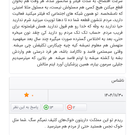
سرعت افتضاح، به شدت فیلتر و سانسور شده، هر وقت هم بخوان
قطع میکنن هیچ کسی هم مسئولش نیست، یه مسئول مثلا امنیتی
که نامشخصه. تو همون شبکه های اجتماعی که فیلتر میکنید فعالیت
دارید، مردم نتشون قطعه شما ده تا دهتا توییت میزنید شرم ندارید
حیا ندارید به ولله که خدا رو هم قبول ندارید همش فیلمتونه برای
فریب مردم. حساب تک تک مردم رو دارید کی چقد نون میخره
حتی، بعد یه اختلاس گسترده صورت میگیره چند سال بعد میفهمید
متهمش هم معلوم نمیشه کیه چیه چیکارس تکلیفش چی میشه.
وقتی سیستمی فاسد و ناکارامد باشه، هر فرد درستی هم واردش
بشه یا کشته میشه یا اونم فاسد میشه. هر بلایی که میترسیدیم
جلیلی سرمون بیاره، همین پزشکیان آورد اینم مثالش
ناشناس
0
۱۴۰۴/۱۱/۳۰
13
2
ریدم تو این مملکت داریتون خوک‌های کثیف.نمیگم سگ .شما مثل
خوک نجس هستید حتی از مردم هم میترسید .